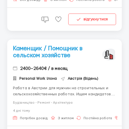
труда. 💶 Ставка: • До уплаты налогов: 23.25 EUR/час
(брутт...
відгукнутися
Каменщик / Помощник в
сельском хозяйстве
2400–2640€ / в месяц
Personal Work Ілона
Австрія (Відень)
Работа в Австрии для мужчин на строительных и
сельскохозяйственных работах. Ищем кандидатов с
опытом каменщика или желанием работать и
Будівництво - Ремонт - Архітектура
развиваться. Официальное трудоустройство,
4 днi тому
достойная оплата и комфортные условия
проживания. КРАТКО О ГЛАВНОМ Заработная плата:
Потрібен досвід
З житлом
Постійна робота
Зна
12 €/час нетто 2400–...