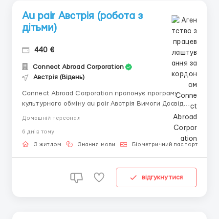
Au pair Австрія (робота з
дітьми)
440 €
Connect Abroad Corporation
Австрія (Відень)
Connect Abroad Corporation пропонує програму
культурного обміну au pair Австрія Вимоги Досвід
догляду за дітьми Базова німецька (А1) Відсутність
Домашній персонал
власних дітей Обов'язки Робота з дітьми в
6 днiв тому
приймаючої родині. Стати на якийсь час старшою
сестрою. Легкі обов'язки по дому. Умови ...
З житлом
Знання мови
Біометричний паспорт
Н
відгукнутися