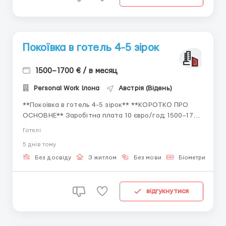
Покоївка в готель 4-5 зірок
1500–1700 € / в месяц
Personal Work Ілона
Австрія (Відень)
**Покоївка в готель 4-5 зірок** **КОРОТКО ПРО
ОСНОВНЕ** Заробітна плата 10 євро/год; 1500–1700
€/міс (77 800–88 200 грн); Робота по 8–10 годин/
Готелі
день; Для жінок до 55 років; карта побиту, польська
5 днiв тому
віза, біо+укр песель, біо Офіційне
працевлаштування; м.Відень, Авс...
Без досвіду
З житлом
Без мови
Біометричний п
відгукнутися