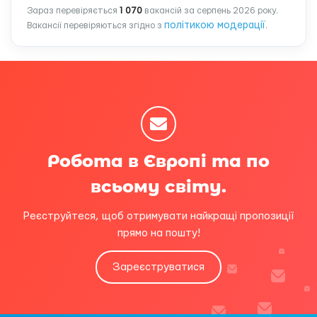
Зараз перевіряється
1 070
вакансій за серпень 2026 року.
політикою модерації
Вакансії перевіряються згідно з
.
Робота в Європі та по
всьому світу.
Реєструйтеся, щоб отримувати найкращі пропозиції
прямо на пошту!
Зареєструватися