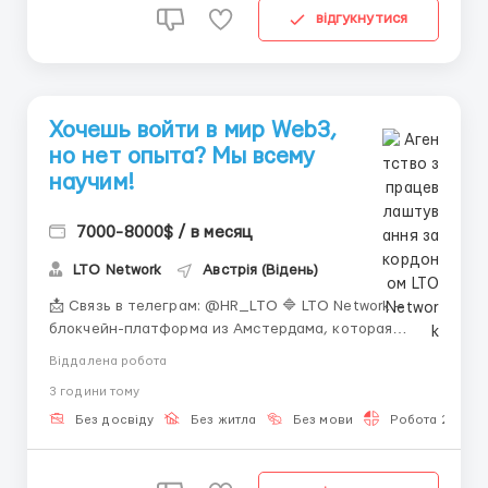
відгукнутися
Хочешь войти в мир Web3,
но нет опыта? Мы всему
научим!
7000-8000$ / в месяц
LTO Network
Австрія (Відень)
📩 Связь в телеграм: @HR_LTO 🔷 LTO Network —
блокчейн-платформа из Амстердама, которая
создаёт решения для бизнеса и государственных
Віддалена робота
структур (есть проекты для ООН), автоматизирует
3 години тому
документооборот и развивает технологии
децентрализованной идентификации. 📚 Мы
Без досвіду
Без житла
Без мови
Робота 2-3 год
расширяем команду поддержки и ...