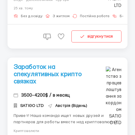
поручений шефа Требования: ️Права водительские
25 хв. тому
кат. (B) ️Мужчины до 50 лет. Условия: гибкий график
️5-6 дней в неделю ️Зарплата 5000$ + премии
Без досвіду
З житлом
Постійна робота
Без мов
предос...
відгукнутися
Заработок на
спекулятивных крипто
связках
3500-4200$ / в месяц
SATIGO LTD
Австрія (Відень)
Привет! Наша команда ищет новых друзей и
партнеров для работы вместе над криптовалютой.
У нас есть своя уникальная методика, которая пока
Криптовалюти
не доступна всем, поэтому мы будем рады