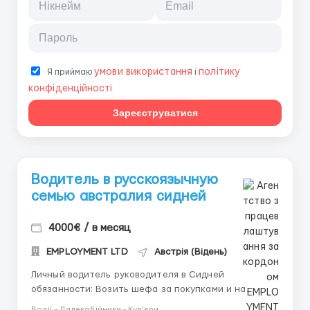
умови використання
політику
Я приймаю
і
конфіденційності
Зареєструватися
Водитель в русскоязычную
семью австралия сидней
4000€ / в месяц
EMPLOYMENT LTD
Австрія (Відень)
Личный водитель руководителя в Сидней
обязанности: ️Возить шефа за покупками и на
встречи ️Возить детей в школу ️Исполнение мелких
Водії - Далекобійники - Кур'єри