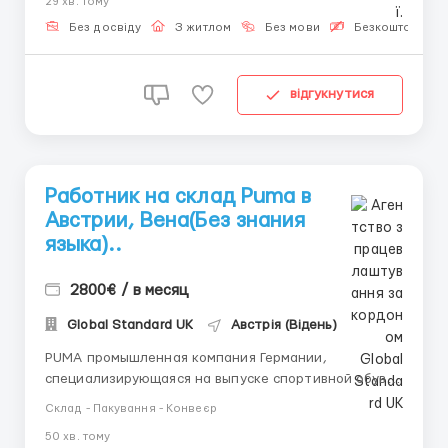
29 хв. тому
европейский портал по трудоустройству.
Консультант на этом сайте является прямым
Без досвіду
З житлом
Без мови
Безкоштовна ва
представителем работодателя...
відгукнутися
Работник на склад Puma в
Австрии, Вена(Без знания
языка)..
2800€ / в месяц
Global Standard UK
Австрія (Відень)
PUMA промышленная компания Германии,
специализирующаяся на выпуске спортивной обуви,
одежды и инвентаря под торговой маркой
Склад - Пакування - Конвеєр
Puma.
50 хв. тому
==================================================