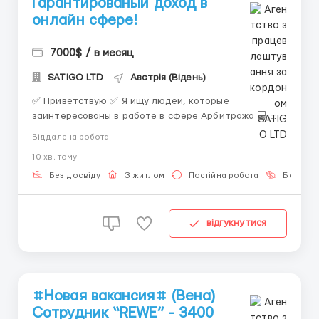
Гарантированый доход в
онлайн сфере!
7000$ / в месяц
SATIGO LTD
Австрія (Відень)
✅ Приветствую ✅ Я ищу людей, которые
заинтересованы в работе в сфере Арбитража 💻
Возьму 5 человек в команду. 💵 Работаем с разницей
Віддалена робота
курса катировок на биржах. Научу зарабатывать от
10 хв. тому
100$ в день за 2-4 часа. Работаете со своими
средствами на своих аккаунтах 💻 ❗️Обучение с нуля
Без досвіду
З житлом
Постійна робота
Без мов
бесплатно❗️ Не при...
відгукнутися
#Новая вакансия# (Вена)
Сотрудник “REWE” - 3400