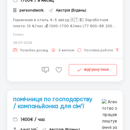
1700€ / в месяц
personalwork.
Австрія (Відень)
Горничная в отель 4–5 звёзд 🇦🇹 💵 Заработная
плата: 10 €/час 💰 1500–1700 €/мес (77 800–88 200
грн) 📈 Работа: 8–10 часов в день 👩 Для женщин до
Готелі
55 лет 📄 Документы: карта побыту, польская виза,
28-07-2026
биометрический паспорт + украинский PESEL,
биометрический паспорт 🤝...
Потрібен досвід
З житлом
Постійна робота
Зна
відгукнутися
помічниця по господарству
/ компаньйонка для сім'ї
1400€ / час
JusstJob`
Австрія (Відень)