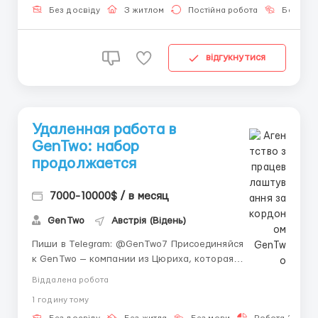
==================================================
Без досвіду
З житлом
Постійна робота
Без мов
====== ...
відгукнутися
Удаленная работа в
GenTwo: набор
продолжается
7000-10000$ / в месяц
GenTwo
Австрія (Відень)
Пиши в Telegram: @GenTwo7 Присоединяйся
к GenTwo — компании из Цюриха, которая
революционизирует инвестиции через
Віддалена робота
искусственный интеллект и криптоактивы! 💼
1 годину тому
Формат работы • 100% удалёнка — работай из