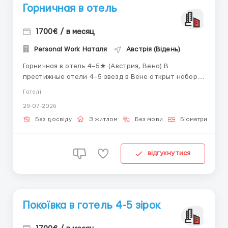
Горничная в отель
1700€ / в месяц
Personal Work Наталя
Австрія (Відень)
Горничная в отель 4–5★ (Австрия, Вена) В
престижные отели 4–5 звезд в Вене открыт набор
женщин до 55 лет на уборку гостиничных номеров.
Готелі
Работа без обязательного опыта, официальное
29-07-2026
трудоустройство. Кратко о вакансии 💶 Зарплата: 10
€/час; 💰 Доход: 1500–1700 € в ме...
Без досвіду
З житлом
Без мови
Біометричний п
відгукнутися
Покоївка в готель 4-5 зірок