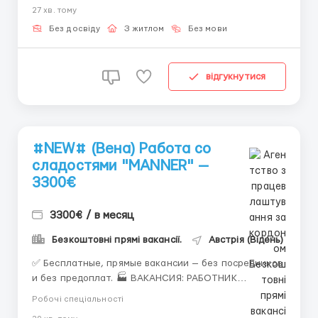
27 хв. тому
пригласить как опытных профессионалов, так и
начинающих, желающих узнать больше об этой
Без досвіду
З житлом
Без мови
увлекательной области. Если вы гот...
відгукнутися
#NEW# (Вена) Работа со
сладостями "MANNER" —
3300€
3300€ / в месяц
Безкоштовні прямі вакансії.
Австрія (Відень)
✅ Бесплатные, прямые вакансии — без посредников
и без предоплат. 🏭 ВАКАНСИЯ: РАБОТНИК
КОНДИТЕРСКОГО ПРОИЗВОДСТВА MANNER (ВЕНА,
Робочі спеціальності
АВСТРИЯ) “PES Network” - мы официальный