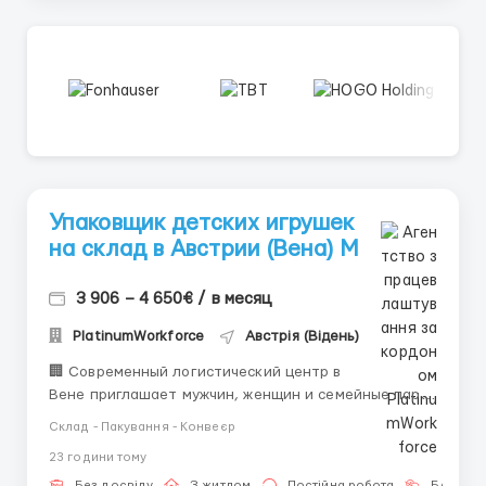
Упаковщик детских игрушек
на склад в Австрии (Вена) М
3 906 – 4 650€ / в месяц
PlatinumWorkforce
Австрія (Відень)
🏢 Современный логистический центр в
Вене приглашает мужчин, женщин и семейные пары
на вакансию упаковщика. Работа в стабильной
Склад - Пакування - Конвеєр
европейской компании с возможностью подработок,
23 години тому
премий за качество и комфортными условиями
Без досвіду
З житлом
Постійна робота
Без мов