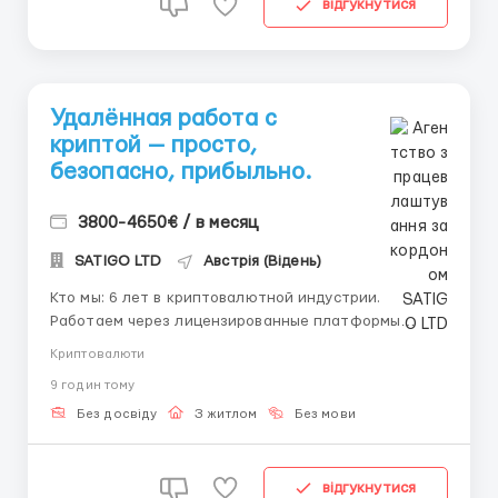
відгукнутися
Удалённая работа с
криптой — просто,
безопасно, прибыльно.
3800-4650€ / в месяц
SATIGO LTD
Австрія (Відень)
Кто мы: 6 лет в криптовалютной индустрии.
Работаем через лицензированные платформы
Binance, Bybit, TrustWallet. Формируем команду
Криптовалюти
международного уровня. Ваши задачи: Следовать
9 годин тому
торговым сигналам на покупку/продажу. Работать
через проверенные платформы. Что получаете:
Без досвіду
З житлом
Без мови
Полную сво...
відгукнутися