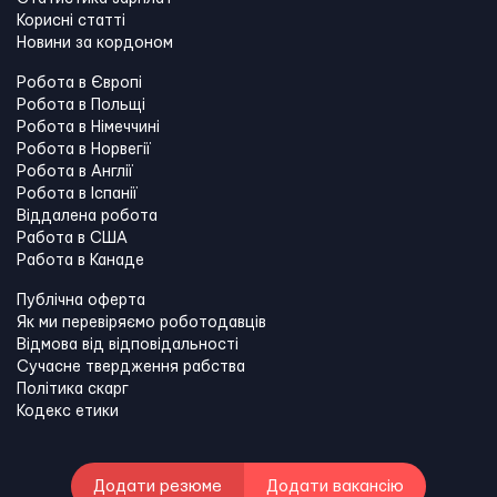
Корисні статті
Новини за кордоном
Робота в Європі
Робота в Польщі
Робота в Німеччині
Робота в Норвегії
Робота в Англії
Робота в Іспанії
Віддалена робота
Работа в США
Работа в Канадe
Публічна оферта
Як ми перевіряємо роботодавців
Відмова від відповідальності
Сучасне твердження рабства
Політика скарг
Кодекс етики
Додати резюме
Додати вакансію