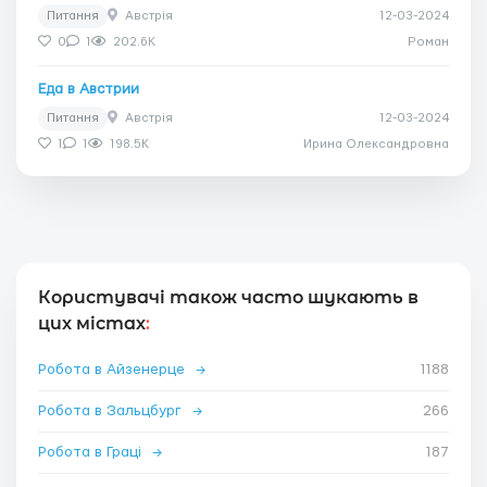
Питання
Австрія
12-03-2024
0
1
202.6K
Роман
Еда в Австрии
Питання
Австрія
12-03-2024
1
1
198.5K
Ирина Олександровна
Користувачі також часто шукають в
цих містах
:
Робота в Айзенерце
→
1188
Робота в Зальцбург
→
266
Робота в Граці
→
187