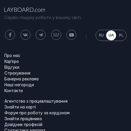
Сервіс пошуку роботи у всьому світі.
RU
UA
PL
Про нас
Кар'єра
Відгуки
Страхування
Банерна реклама
Наші нагороди
Контакти
Агентства з працевлаштування
Знайти на карті
Форум про роботу за кордоном
Знайти працівника
Довідник професій
Статистика зарплат