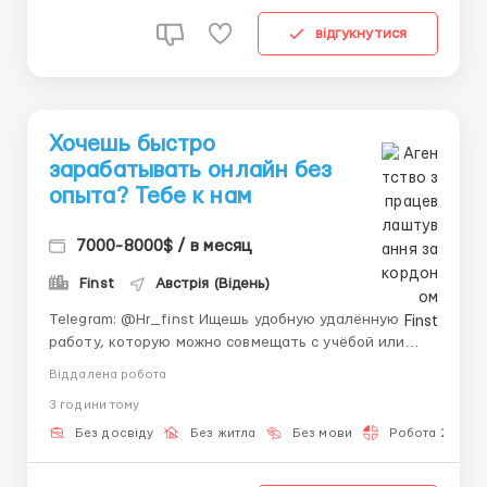
відгукнутися
Хочешь быстро
зарабатывать онлайн без
опыта? Тебе к нам
7000-8000$ / в месяц
Finst
Австрія (Відень)
Telegram: @Hr_finst Ищешь удобную удалённую
работу, которую можно совмещать с учёбой или
другими делами? Мы предлагаем простые задачи и
Віддалена робота
стабильный доход с первых недель. Мы —
3 години тому
современная технологическая компания, которая
активно развивается в сфере онлайн-бизнеса 📱.
Без досвіду
Без житла
Без мови
Робота 2-3 год
Создаём комфортные ус...