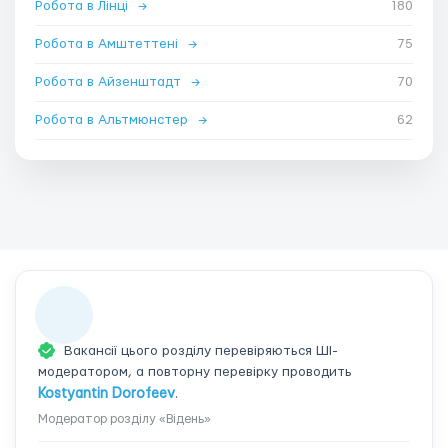
Робота в Лінці
→
180
Робота в Амштеттені
→
75
Робота в Айзенштадт
→
70
Робота в Альтмюнстер
→
62
Вакансії цього розділу перевіряються ШІ-
модератором, а повторну перевірку проводить
Kostyantin Dorofeev
.
Модератор розділу «Відень»