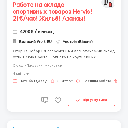
Работа на складе
спортивных товаров Hervis!
21€/час! Жильё! Авансы!
4200€ / в месяц
Валерий Work EU
Австрія (Відень)
Открыт набор на современный логистический склад
сети Hervis Sports — одного из крупнейших
продавцов спортивной одежды, обуви и инвентаря в
Склад - Пакування - Конвеєр
Австрии. 📍 Города: Вена, Грац, Вельс. Обязанности:
4 днi тому
сбор заказов по накладным; упаковка спортивной
одежды, обуви и аксессуаров; работа со ска...
Потрібен досвід
З житлом
Постійна робота
Без
відгукнутися