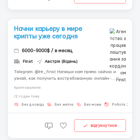
Начни карьеру в мире
крипты уже сегодня
6000-9000$ / в месяц
Finst
Австрія (Відень)
Telegram: @Hr_finst Напиши нам прямо сейчас и
узнай, как получить востребованную онлайн-
профессию без опыта и сложных собеседований 💬
Криптовалюти
🌐 Finst — современная технологическая компания,
12 годин тому
которая развивается в сфере цифровых активов и
криптовалют, помогая новичкам осваивать
Без досвіду
Без житла
Без мови
Робота 2-3 год
перспективное напра...
відгукнутися