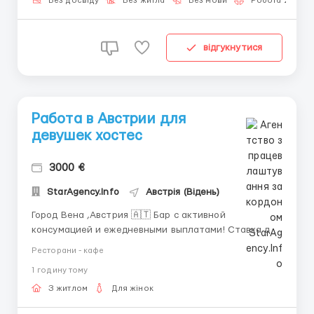
любой точки мира 🌍 • Полная или частичная
Без досвіду
Без житла
Без мови
Робота 2-3 год
занятост...
відгукнутися
Работа в Австрии для
девушек хостес
3000 €
StarAgency.Info
Австрія (Відень)
Город Вена ,Австрия 🇦🇹 Бар с активной
консумацией и ежедневными выплатами! Ставка для
хостес 60€ в будние дни и 70€ в выходные (пятница
Ресторани - кафе
-суббота)+% от напитков • 2€ -стакан, • 3€ бокал
1 годину тому
просекко, • 4€ коктейль , • 8€ малень...
З житлом
Для жінок