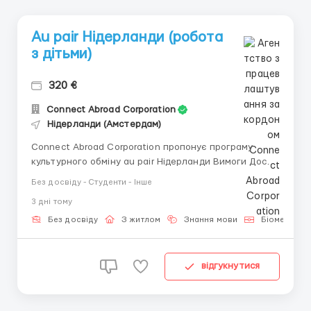
Au pair Нідерланди (робота
з дітьми)
320 €
Connect Abroad Corporation
Нідерланди (Амстердам)
Connect Abroad Corporation пропонує програму
культурного обміну au pair Нідерланди Вимоги Досвід
догляду за дітьми Середня англійська Відсутність
Без досвіду - Студенти - Інше
власних дітей Обов'язки Робота з дітьми в
3 днi тому
приймаючої родині. Стати на якийсь час старшою
сестрою. Легкі обов'язки по дому. Умови...
Без досвіду
З житлом
Знання мови
Біометричн
відгукнутися