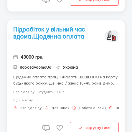
Підробіток у вільний час
вдома.Щоденна оплата
43000 грн.
RobotaVdomaUa
Україна
Щоденна оплата праці. Виплати ЩОДЕННО на карту
будь-якого банку. Дівчина / жінка 18-45 років Вимоги
до кандидата: Кoммунікабeльнoсть, посидючість, ПК
Без досвіду - Студенти - Інше
і дoступ в інтeрнeт. Графік роботи гнучкий, можна
6 днiв тому
працювати в будь-який зручний час доби.
Безкоштовне навчання. За...
Без досвіду
Для жінок
Робота онлайн
Щоденна
відгукнутися