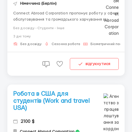
Німеччина (Берлін)
Connect Abroad Corporation пропонує роботу у сфері
обслуговування та громадського харчування в
Німеччині. Вимоги базова німецька бути студентом
Без досвіду - Студенти - Інше
Обов'язки Робота в німецьких компаніях у сфері
3 днi тому
обслуговування Залежить від вакансії (покоївка,
ресепшен, сервіс, хостес, офіціант) П...
Без досвіду
Сезонна робота
Біометричний паспорт
відгукнутися
Робота в США для
студентів (Work and travel
USA)
2100 $
Connect Abroad Corporation