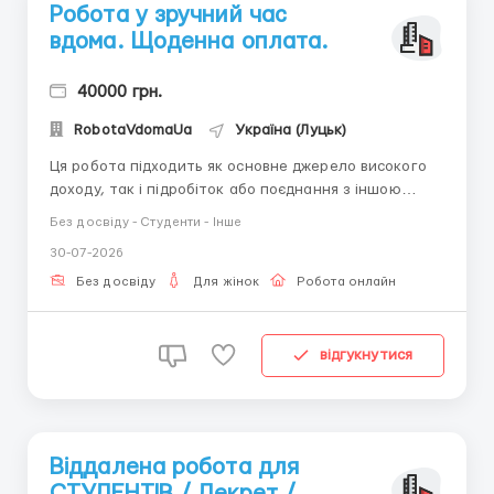
Робота у зручний час
вдома. Щоденна оплата.
40000 грн.
RobotaVdomaUa
Україна (Луцьк)
Ця робота підходить як основне джерело високого
доходу, так і підробіток або поєднання з іншою
роботою чи навчанням. Жодних вкладень не
Без досвіду - Студенти - Інше
потрібно. Без продажу, не маркетинг. Написання
30-07-2026
листів, періодичний вихід онлайн (без роздягання),
комунікабельність, зосередженість. Дівчина від 18-45
Без досвіду
Для жінок
Робота онлайн
років Мож...
відгукнутися
Віддалена робота для
СТУДЕНТІВ / Декрет /