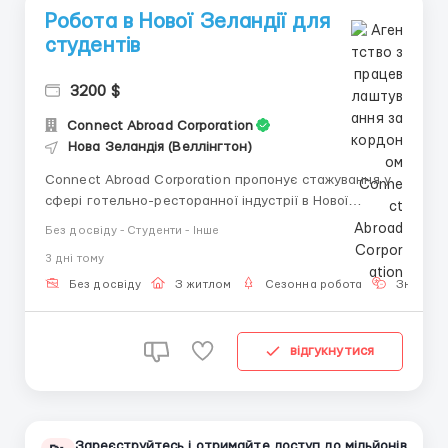
Робота в Нової Зеландії для
студентів
3200 $
Connect Abroad Corporation
Нова Зеландія (Веллінгтон)
Connect Abroad Corporation пропонує стажування у
сфері готельно-ресторанної індустрії в Нової
Зеландії. Вимоги1. розмовна англійська2. бути
Без досвіду - Студенти - Інше
студентом, які вивчають готельно-ресторанний
3 днi тому
бізнес Обов'язки• Робота в новозеландських
компаніях у сфері обслуговування• Залежить від
Без досвіду
З житлом
Сезонна робота
Знання 
вакансії (...
відгукнутися
Зареєструйтесь і отримайте доступ до мільйонів