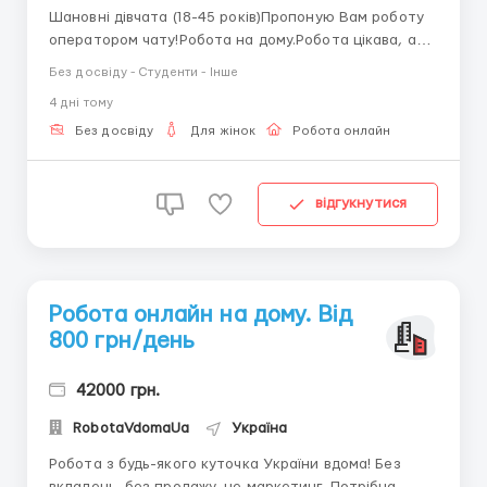
Шановні дівчата (18-45 років)Пропоную Вам роботу
оператором чату!Робота на дому.Робота цікава, а
головне прибуткова, але для цього потрібно мати
Без досвіду - Студенти - Інше
посидючість і творчий підхід!Отже, що потрібно
4 днi тому
робити?- вести листування в онлайн чаті (c нашого
боку йде реклама на сайті, ви тільки відповідаєте на
Без досвіду
Для жінок
Робота онлайн
вхідн...
відгукнутися
Робота онлайн на дому. Від
800 грн/день
42000 грн.
RobotaVdomaUa
Україна
Робота з будь-якого куточка України вдома! Без
вкладень, без продажу, не маркетинг. Потрібна