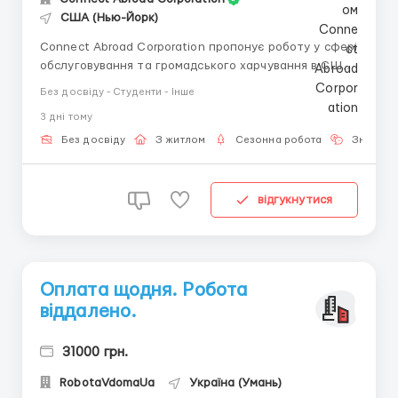
США (Нью-Йорк)
Connect Abroad Corporation пропонує роботу у сферi
обслуговування та громадського харчування в США.
Вимоги розмовна англійська бути студентом
Без досвіду - Студенти - Інше
Обов'язки Робота в американських компаніях у сфері
3 днi тому
обслуговування Залежить від вакансії (покоївка,
ресепшен, сервіс, хостес, офіціант) Попередні...
Без досвіду
З житлом
Сезонна робота
Знання 
відгукнутися
Оплата щодня. Робота
віддалено.
31000 грн.
RobotaVdomaUa
Україна (Умань)