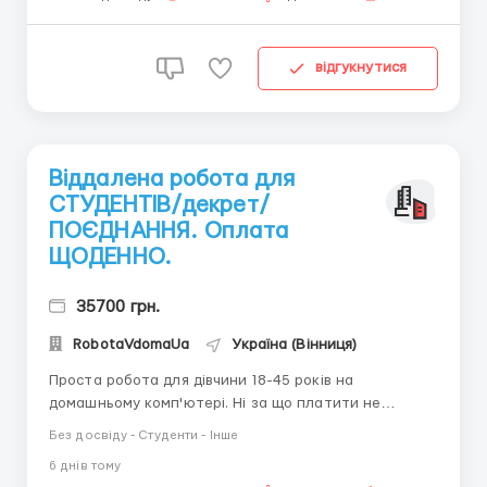
відгукнутися
Віддалена робота для
СТУДЕНТІВ/декрет/
ПОЄДНАННЯ. Оплата
ЩОДЕННО.
35700 грн.
RobotaVdomaUa
Україна (Вінниця)
Проста робота для дівчини 18-45 років на
домашньому комп'ютері. Ні за що платити не
потрібно. Наявність ПК і доступ до мережі інтернет.
Без досвіду - Студенти - Інше
Написання коротких листів, підтримка клієнтів
6 днiв тому
компанії. Працювати можна в будь-який час доби.