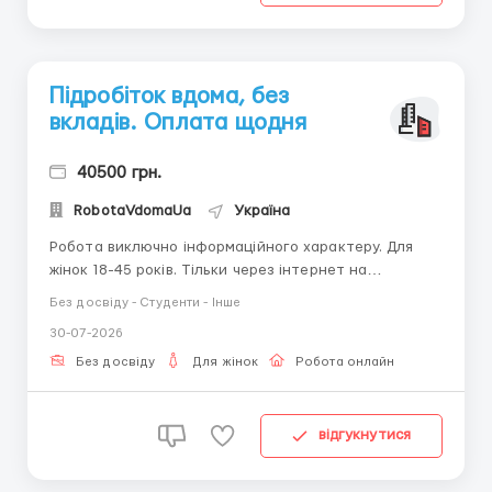
Підробіток вдома, без
вкладів. Оплата щодня
40500 грн.
RobotaVdomaUa
Україна
Робота виключно інформаційного характеру. Для
жінок 18-45 років. Тільки через інтернет на
віддаленому доступі. Діяльність - написання
Без досвіду - Студенти - Інше
коротких листів, періодичний вихід онлайн (без
30-07-2026
роздягання) Графік вільний, (в будь-який для Вас
зручний час доби). Оплата висока, ЩОДЕННА, на
Без досвіду
Для жінок
Робота онлайн
карту будь-як...
відгукнутися