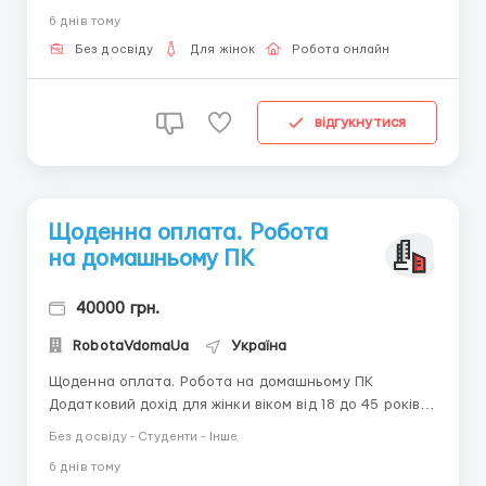
короткі листи, робота з ел. поштою. Графік роботи
6 днiв тому
обираєте самі. Без фінансових вкладень. Вимоги:
жінка 18-45 років, позитивний настрій до роботи,
Без досвіду
Для жінок
Робота онлайн
посидючість. Навчан...
відгукнутися
Щоденна оплата. Робота
на домашньому ПК
40000 грн.
RobotaVdomaUa
Україна
Щоденна оплата. Робота на домашньому ПК
Додатковий дохід для жінки віком від 18 до 45 років
Можна працювати постійно або використовувати цю
Без досвіду - Студенти - Інше
роботу як додатковий заробіток. Вимоги: вік від 18
6 днiв тому
до 45 років, цілеспрямована, активна в роботі та