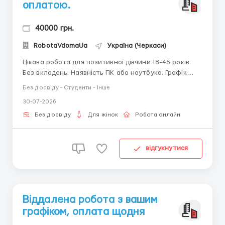
оплатою.
40000 грн.
RobotaVdomaUa
Україна (Черкаси)
Цікава робота для позитивної дівчини 18-45 років.
Без вкладень. Наявність ПК або ноутбука. Графік
роботи вільний. Можливо поєднувати з іншою
Без досвіду - Студенти - Інше
роботою. З радістю відповім на всі Ваші запитання,
30-07-2026
пишіть в telegram + 38(068) 584-84-08
@robotaUAdoma ...
Без досвіду
Для жінок
Робота онлайн
відгукнутися
Віддалена робота з вашим
графіком, оплата щодня