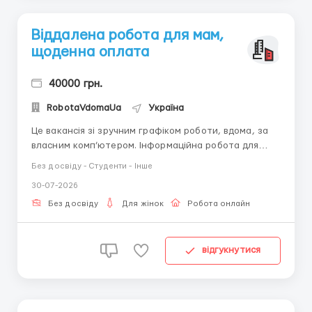
Віддалена робота для мам,
щоденна оплата
40000 грн.
RobotaVdomaUa
Україна
Це вакансія зі зручним графіком роботи, вдома, за
власним комп’ютером. Інформаційна робота для
жінок віком від 18 до 45 років. Навчання в процесі
Без досвіду - Студенти - Інше
роботи (безкоштовно). Виплати на карту банку
30-07-2026
ЩОДЕННО. Всі питання пишіть у telegram +38068-
584-84-0 8 @robotaUAdoma ...
Без досвіду
Для жінок
Робота онлайн
відгукнутися