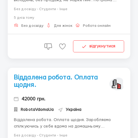
дівчина/жінка від 18-45 років Написання листів,
Без досвіду - Студенти - Інше
періодичний вихід онлайн (без роздягання),
5 днiв тому
комунікабельність, посидючість. Компанія працює на
ринку України понад 15 років. Можна без досвіду
Без досвіду
Для жінок
Робота онлайн
роботи, навчанн...
відгукнутися
Віддалена робота. Оплата
щодня.
42000 грн.
RobotaVdomaUa
Україна
Віддалена робота. Оплата щодня. Заробляємо
спілкуючись у себе вдома на домашньому
комп'ютері. Онлайн-підтримка клієнтів компанії,
Без досвіду - Студенти - Інше