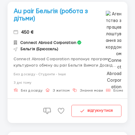
Au pair Бельгія (робота з
дітьми)
450 €
Connect Abroad Corporation
Бельгія (Брюссель)
Connect Abroad Corporation пропонує програму
культурного обміну au pair Бельгія Вимоги Досвід
догляду за дітьми Середня англійська Відсутність
Без досвіду - Студенти - Інше
власних дітей Обов'язки Робота з дітьми в
3 днi тому
приймаючої родині. Стати на якийсь час старшою
сестрою. Легкі обов'язки по дому. ...
Без досвіду
З житлом
Знання мови
Біометричн
відгукнутися