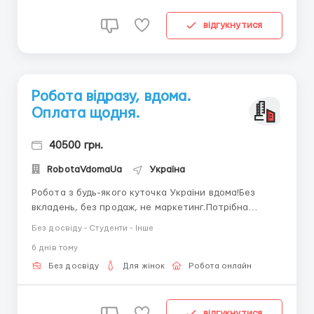
відгукнутися
Робота відразу, вдома.
Оплата щодня.
40500 грн.
RobotaVdomaUa
Україна
Робота з будь-якого куточка України вдома!Без
вкладень, без продаж, не маркетинг.Потрібна
дівчина/жінка від 18 до 45 роківНаписання листів,
Без досвіду - Студенти - Інше
періодичний вихід онлайн (без роздягання),
6 днiв тому
комунікабельність, витримка та бажання працювати
і ЗАРОБЛЯТИ.Компанія працює на ринку України
Без досвіду
Для жінок
Робота онлайн
понад 15 років.Можна ...
відгукнутися