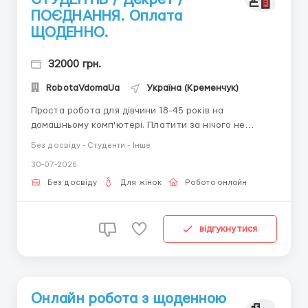
ПОЄДНАННЯ. Оплата
ЩОДЕННО.
32000 грн.
RobotaVdomaUa
Україна (Кременчук)
Проста робота для дівчини 18-45 років на
домашньому комп'ютері. Платити за нічого не
потрібно. Потрібен ПК і доступ до інтернету.
Без досвіду - Студенти - Інше
Написання коротких листів, підтримка клієнтів
30-07-2026
компанії. Працювати можна в будь-який час доби.
Детальніше ПИШІТЬ в telegram +38(068) 584-84-08
Без досвіду
Для жінок
Робота онлайн
@robotaUAdoma ...
відгукнутися
Онлайн робота з щоденною