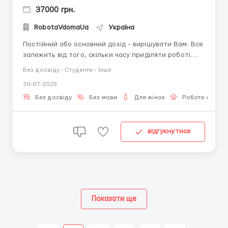
37000 грн.
RobotaVdomaUa
Україна
Постійний або основний дохід - вирішувати Вам. Все
залежить від того, скільки часу приділяти роботі.
Графік вільний, працювати можна будь-коли (немає
Без досвіду - Студенти - Інше
лімітів та обмежень). Безкоштовне навчання. Від Вас
30-07-2026
вимагається наявність ПК, старанність та бажання
підтримувати діалог. Дівчина 18-45 років Д...
Без досвіду
Без мови
Для жінок
Робота онлай
відгукнутися
Показати ще