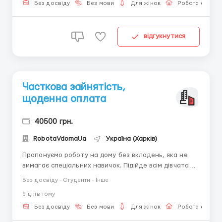
Детальніше ПИШІТЬ в telegram +38(068) 584-84-08
Без досвіду
Без мови
Для жінок
Робота онлай
@robotaUAdoma ...
відгукнутися
Часткова зайнятість,
щоденна оплата
40500 грн.
RobotaVdomaUa
Україна (Харків)
Пропонуємо роботу на дому без вкладень, яка не
вимагає спеціальних навичок. Підійде всім дівчатам
(18-45 років) у кого знайдеться 3-4 години вільного
Без досвіду - Студенти - Інше
часу і є бажання заробляти Навчання в процесі
6 днiв тому
роботи. Вимога: Жінка 18-45 років , наявність ПК і
вільного виходу в інтернет, впевнене користування
Без досвіду
Без мови
Для жінок
Робота онлай
...