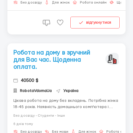
комунікабельна! Умови: від 3-4 годин на день,
Без досвіду
Для жінок
Робота онлайн
Щоденна
робота лише...
відгукнутися
Робота на дому в зручний
для Вас час. Щоденна
оплата.
40500 $
RobotaVdomaUa
Україна
Цікава робота на дому без вкладень. Потрібна жінка
18-45 років. Наявність домашнього комп'ютера і
доступ до мережі Інтернет. Телефон і планшет для
Без досвіду - Студенти - Інше
роботи не підходять!!! Вільний графік роботи з
6 днiв тому
щоденною виплатою заробітної плати. За більш
детальною інформацією пишіть в telegram + 38(0...
Без досвіду
Без мови
Для жінок
Робота онлай