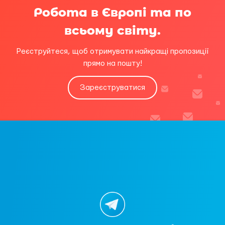
Робота в Європі та по
всьому світу.
Реєструйтеся, щоб отримувати найкращі пропозиції
прямо на пошту!
Зареєструватися