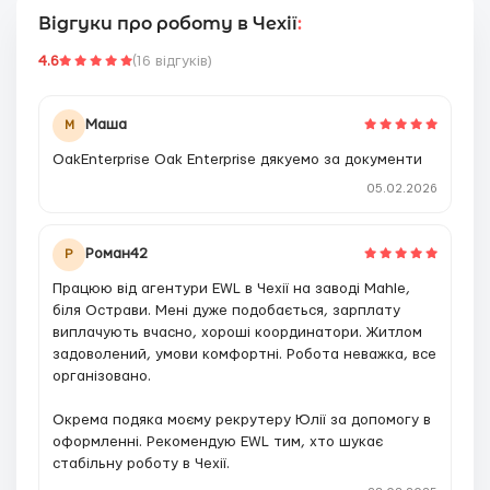
Відгуки про роботу в Чехії
:
4.6
(16 відгуків)
Маша
М
OakEnterprise Oak Enterprise дякуемо за документи
05.02.2026
Роман42
Р
Працюю від агентури EWL в Чехії на заводі Mahle,
біля Острави. Мені дуже подобається, зарплату
виплачують вчасно, хороші координатори. Житлом
задоволений, умови комфортні. Робота неважка, все
організовано.
Окрема подяка моєму рекрутеру Юлії за допомогу в
оформленні. Рекомендую EWL тим, хто шукає
стабільну роботу в Чехії.