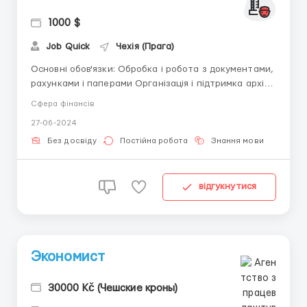
1000 $
Job Quick
Чехія (Прага)
Основні обов'язки: Обробка і робота з документами,
рахунками і паперами Організація і підтримка архіву
документів Виконання адміністративних завдань,
Сфера фінансів
пов'язаних з обробкою паперів Ведення бази даних і
27-06-2024
облік документів Вимоги: Знання чеської мови
(рівень A2) Впевнене володіння офісними
Без досвіду
Постійна робота
Знання мови
програмами ...
відгукнутися
Экономист
30000 Kč (Чешские кроны)