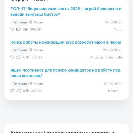
ТОП~17! Лицензионные слоты 2025 – играй безопасно и
выводи выигрыш быстро*
Питання
Чехія
15-12-2025
1
1
386.9K
Maria
Поиск работы начинающим java разработчиком в Чехии
Питання
Чехія
29-09-2025
2
0
376.2K
Anastasiia Yermolik
Ищем партнеров для поиска кандидатов на работу под
наши вакансии/
Питання
Чехія
12-03-2024
2
5
357.9K
Довгань
Користувачі також часто шукають в