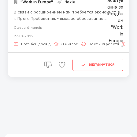
"Work in Europe"
Чехія
В связи с расширением нам требуется экономист в
г. Прага Требования: • высшее образование
(Экономическое, бухгалтерское); • введение
Сфера фінансів
управленческого учета, знание налогового
27-10-2022
законодательства Чехии • владение 1С, Клиент-
банк, Excel • опыт работы не менее года • ...
Потрібен досвід
З житлом
Постійна робота
Зна
відгукнутися