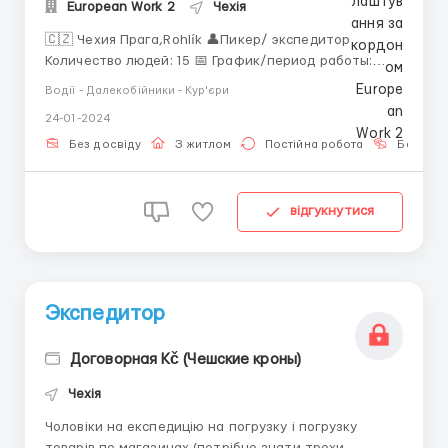
European Work 2
Чехія
🇨🇿 Чехия Прага,Rohlík 👤Пикер/ экспедитор
Количество людей: 15 📅 График/период работы:
смены есть разные, по 5,6,8,10,12 часов 💶 Оплата:
Водії - Далекобійники - Кур'єри
до первых отработанных 150 часов- 140 крон/час,
24-01-2024
после 150 часов-180 крон/час 🛏 Жилье:
предоставляется (6000 тис крон/ месяц) 🦺
Без досвіду
З житлом
Постійна робота
Без мов
Спецодежда: предоставл...
відгукнутися
Экспедитор
Договорная Kč (Чешские кроны)
Чехія
Чоловіки на експедицію на погрузку і погрузку
товарів по магазинах (потрібно знати трохи