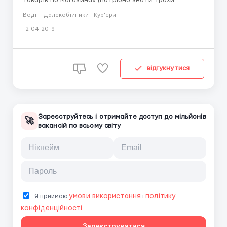
розмовну мову ) .м.Прибрам . 100 крон/година
Водії - Далекобійники - Кур'єри
(дальше може бути 110 крон ) 12-14 годин робочих .
12-04-2019
Дворазове харчування безкоштовне . Житло
безкоштовне Чеську віза . Вакансия платная . За
информацией 0...
відгукнутися
Зареєструйтесь і отримайте доступ до мільйонів
🚀
вакансій по всьому світу
умови використання
політику
Я приймаю
і
конфіденційності
Зареєструватися