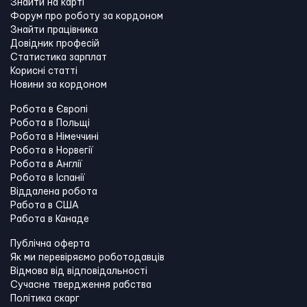
Знайти на карті
Форум про роботу за кордоном
Знайти працівника
Довідник професій
Статистика зарплат
Корисні статті
Новини за кордоном
Робота в Європі
Робота в Польщі
Робота в Німеччині
Робота в Норвегії
Робота в Англії
Робота в Іспанії
Віддалена робота
Работа в США
Работа в Канадe
Публічна оферта
Як ми перевіряємо роботодавців
Відмова від відповідальності
Сучасне твердження рабства
Політика скарг