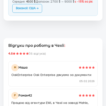
Середня:
4500 $
Діапазон: 2700 $ — 9000 $
↓ -18% за рік
Вакансії: США →
Відгуки про роботу в Чехії
:
4.6
(16 відгуків)
Маша
М
OakEnterprise Oak Enterprise дякуемо за документи
05.02.2026
Роман42
Р
Працюю від агентури EWL в Чехії на заводі Mahle,