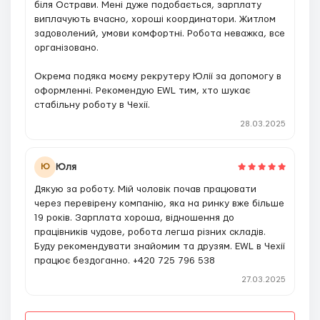
біля Острави. Мені дуже подобається, зарплату
виплачують вчасно, хороші координатори. Житлом
задоволений, умови комфортні. Робота неважка, все
організовано.
Окрема подяка моєму рекрутеру Юлії за допомогу в
оформленні. Рекомендую EWL тим, хто шукає
стабільну роботу в Чехії.
28.03.2025
Юля
Ю
Дякую за роботу. Мій чоловік почав працювати
через перевірену компанію, яка на ринку вже більше
19 років. Зарплата хороша, відношення до
працівників чудове, робота легша різних складів.
Буду рекомендувати знайомим та друзям. EWL в Чехії
працює бездоганно. +420 725 796 538
27.03.2025