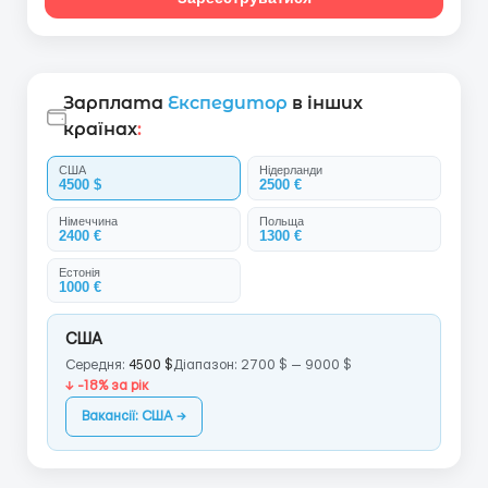
Зарплата
Експедитор
в інших
країнах
:
США
Нідерланди
4500 $
2500 €
Німеччина
Польща
2400 €
1300 €
Естонія
1000 €
США
Середня:
4500 $
Діапазон: 2700 $ — 9000 $
↓ -18% за рік
Вакансії: США →