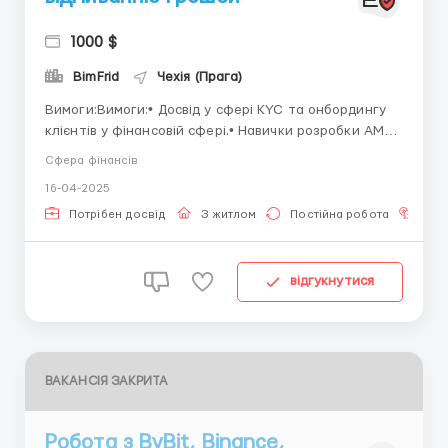
1000 $
BimFrid
Чехія (Прага)
Вимоги:Вимоги:• Досвід у сфері KYC та онбордингу
клієнтів у фінансовій сфері.• Навички розробки AML-
політик та процедур.• Знання канадського
Сфера фінансів
регулювання — як перевага.• Наявність профільної
16-04-2025
сертифікації в сфері AML, ACAMS — у пріоритеті.•
Розуміння нормативних ви...
Потрібен досвід
З житлом
Постійна робота
Зна
відгукнутися
ВАКАНСІЯ ЗАКРИТА
Робота з ByBit, Binance,