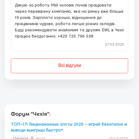
Дякую за роботу. Мій чоловік почав працювати
через перевірену компанію, яка на ринку вже більше
19 років. Зарплата хороша, відношення до
працівників чудове, робота легша різних складів.
Буду рекомендувати знайомим та друзям. EWL в Чехії
працює бездоганно. +420 725 796 538
27.03.2025
Всі відгуки
Форум "Чехія"
:
ТОП~17! Лицензионные слоты 2025 – играй безопасно и
выводи выигрыш быстро*
Питання
Чехія
15-12-2025