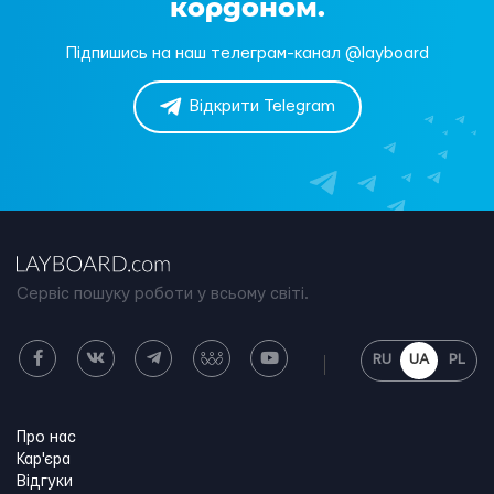
кордоном.
Підпишись на наш телеграм-канал @layboard
Відкрити Telegram
Сервіс пошуку роботи у всьому світі.
RU
UA
PL
Про нас
Кар'єра
Відгуки