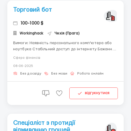
Торговий бот
100-1000 $
Workinghack
Чехія (Прага)
Вимоги: Наявність персонального комп'ютера або
ноутбука Стабільний доступ до інтернету Бажання
заробляти та розвиватися в сфері автоматизованої
Сфера фінансів
торгівлі Де працювати? Віддалено, з будь-якої точки
08-06-2025
світу Умови роботи: Робота з торговим ботом, який
автоматично здійснює угоди Дохід залеж...
Без досвіду
Без мови
Робота онлайн
відгукнутися
Спеціаліст з протидії
відмиванню грошей