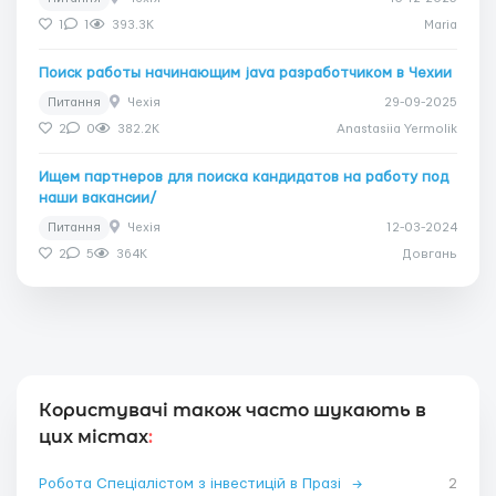
1
1
393.3K
Maria
Поиск работы начинающим java разработчиком в Чехии
Питання
Чехія
29-09-2025
2
0
382.2K
Anastasiia Yermolik
Ищем партнеров для поиска кандидатов на работу под
наши вакансии/
Питання
Чехія
12-03-2024
2
5
364K
Довгань
Користувачі також часто шукають в
цих містах
:
Робота Спеціалістом з інвестицій в Празі
→
2