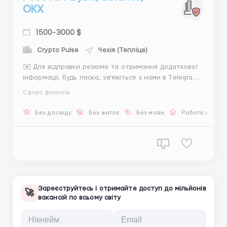
OKX
1500-3000 $
Crypto Pulse
Чехія (Тепліце)
✉️ Для відправки резюме та отримання додаткової
інформації, будь ласка, зв'яжіться з нами в Telegram:
@alinahitovaОпис компанії: Ми - міжнародна
Сфера фінансів
компанія, що спеціалізується на фінансових
послугах та інвестиціях. Наша місія - надати нашим
Без досвіду
Без житла
Без мови
Робота онлай
клієнтам надійні та ефективні інструменти для
стабільного зар...
Зареєструйтесь і отримайте доступ до мільйонів
🚀
вакансій по всьому світу