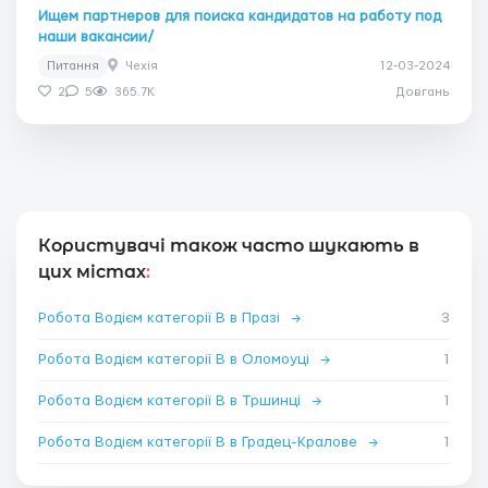
Ищем партнеров для поиска кандидатов на работу под
наши вакансии/
Питання
Чехія
12-03-2024
2
5
365.7K
Довгань
Користувачі також часто шукають в
цих містах
:
Робота Водієм категорії B в Празі
→
3
Робота Водієм категорії B в Оломоуці
→
1
Робота Водієм категорії B в Тршинці
→
1
Робота Водієм категорії B в Градец-Кралове
→
1