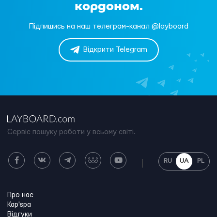
кордоном.
Підпишись на наш телеграм-канал @layboard
Відкрити Telegram
Сервіс пошуку роботи у всьому світі.
RU
UA
PL
Про нас
Кар'єра
Відгуки