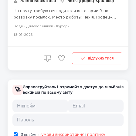
Алёна Веселкова
Чехія (Градец-Кралове)
На почту требуются водители категории В на
развозку посылок. Место работы: Чехія, Градец-
Кралове. Требования: Мужчины до 45 лет; Виза
Водії - Далекобійники - Кур'єри
ческая; Опыт вождения на бусе; Без пристрастий к
18-01-2023
алкоголю. Условия: 150 крон/час; График работы: по
12 часов, дневные и ночные смены; Жилье...
відгукнутися
Зареєструйтесь і отримайте доступ до мільйонів
🚀
вакансій по всьому світу
умови використання
політику
Я приймаю
і