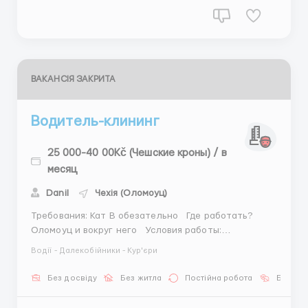
ВАКАНСІЯ ЗАКРИТА
Водитель-клининг
25 000-40 00Kč (Чешские кроны) / в
месяц
Danil
Чехія (Оломоуц)
Требования: Кат В обезательно Где работать?
Оломоуц и вокруг него Условия работы:
Желательно свой транспорт. Робота заключаеться в
Водії - Далекобійники - Кур'єри
том что нужно будет ездить по точкам с поштовыми
боксами, работа очень легекая, если любите
Без досвіду
Без житла
Постійна робота
Без мо
ездить, то это именно для вас, +380961915...