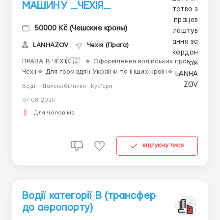
МАШИНУ _ЧЕХІЯ_
50000 Kč (Чешские кроны)
LANHAZOV
Чехія (Прага)
ПРАВА В ЧЕХІЇ🇨🇿 🔹 Оформлення водійських прав у
Чехії🔹 Для громадян України та інших країн🔹
Повний супровід: документи, переклади🔹 Швидко,
Водії - Далекобійники - Кур'єри
без затримок, офіційно🔹 Індивідуальний підхід до
07-08-2025
кожного клієнта +420 792 217 035WhatsApp...
Для чоловіків
відгукнутися
Водії категорії В (трансфер
до аеропорту)