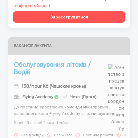
конфіденційності
Зареєструватися
ВАКАНСІЯ ЗАКРИТА
Обслуговування літаків /
Водій
150/hour Kč (Чешские кроны)
Flying Academy
Чехія (Прага)
До постійно зростаючої команди міжнародної
авіаційної школи Flying Academy s.r.o. ми шукаємо
кваліфікованих членів наземного персоналу.
Водії - Далекобійники - Кур'єри
Вакансії: Обслуговування літаків / Водій - Flying
Academy s.r.o. Особливо вітаються любителі авіації!
Без досвіду
Без житла
Постійна робота
Знання