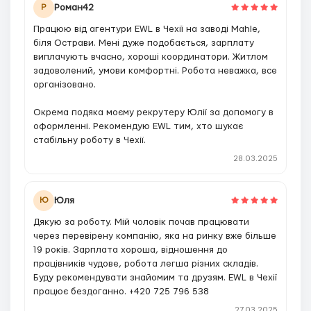
Роман42
Р
Працюю від агентури EWL в Чехії на заводі Mahle,
біля Острави. Мені дуже подобається, зарплату
виплачують вчасно, хороші координатори. Житлом
задоволений, умови комфортні. Робота неважка, все
організовано.
Окрема подяка моєму рекрутеру Юлії за допомогу в
оформленні. Рекомендую EWL тим, хто шукає
стабільну роботу в Чехії.
28.03.2025
Юля
Ю
Дякую за роботу. Мій чоловік почав працювати
через перевірену компанію, яка на ринку вже більше
19 років. Зарплата хороша, відношення до
працівників чудове, робота легша різних складів.
Буду рекомендувати знайомим та друзям. EWL в Чехії
працює бездоганно. +420 725 796 538
27.03.2025