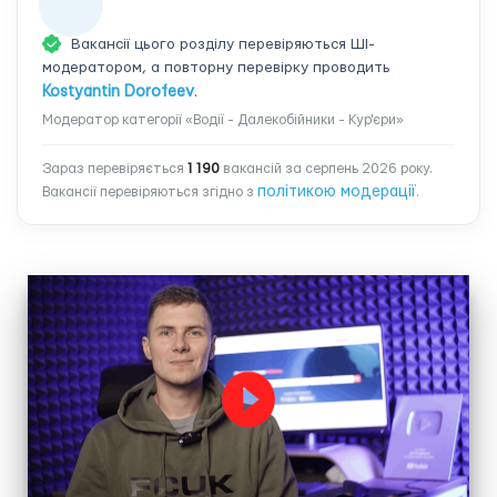
Вакансії цього розділу перевіряються ШІ-
модератором, а повторну перевірку проводить
Kostyantin Dorofeev
.
Модератор категорії «Водії - Далекобійники - Кур'єри»
Зараз перевіряється
1 190
вакансій за серпень 2026 року.
політикою модерації
Вакансії перевіряються згідно з
.