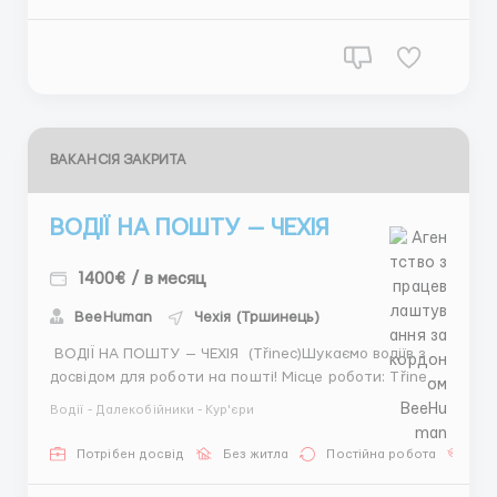
Опис роботи: · Підготовка літака до та після
польоту ...
ВАКАНСІЯ ЗАКРИТА
ВОДІЇ НА ПОШТУ — ЧЕХІЯ
1400€ / в месяц
BeeHuman
Чехія (Тршинець)
ВОДІЇ НА ПОШТУ — ЧЕХІЯ (Třinec)Шукаємо водіїв з
досвідом для роботи на пошті! Місце роботи: Třinec
(Чехія) Зарплата: від 1000 до 1600 євро/міс Вимоги: •
Водії - Далекобійники - Кур'єри
Водійські права категорії С • Практика обов'язкова! •
Відповідальність та пункт...
Потрібен досвід
Без житла
Постійна робота
Без