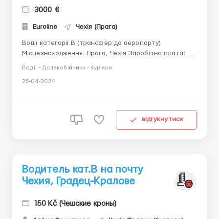
3000 €
Euroline
Чехія (Прага)
Водії категорії В (трансфер до аеропорту)
Місцезнаходження: Прага, Чехія Заробітна плата: 50
000-75 000 Kč/місяць Вимоги: Чоловіки та жінки від
Водії - Далекобійники - Кур'єри
25 до 50 років; Стаж водіння від 2 років; Знання мови
26-04-2024
не обов'язкове (знання чеської, англійської мов може
певною мірою вплинути на кількість чайови...
відгукнутися
Водитель кат.В на почту
Чехия, Градец-Кралове
150 Kč (Чешские кроны)