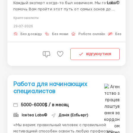
Каждый эксперт когда-то был новичком. Мы готовы
помочь Вам пройти этот путь от самых основ до
продвинутого уровня. Цифровые финансы меняют
Криптовалюти
мир, и мы меняем подход к найму — берем без опыта
29-07-2026
и обучаем всему необходимому. За кулисами
торговли: Когда трейдер нажимает кнопку
Без досвіду
Без мови
Робота онлайн
Безкошто
«Купить»...
відгукнутися
Работа для начинающих
специалистов
5000-6000$ / в месяц
Icetea Labs©
Данія (Есбьерг)
«Мы верим: правильный человек с правильной
мотивацией способен освоить любую профессию.»