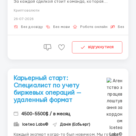
За каждой сделкой стоит команда, которая
обеспечивает её корректное исполнение. Хотите
Криптовалюти
стать частью такой команды? Мы открываем набор.
26-07-2026
Незаменимость операционщиков: Трейдеры
принимают решения, но именно операционные
Без досвіду
Без мови
Робота онлайн
Безкошто
специалисты контролируют, ч...
відгукнутися
Карьерный старт:
Специалист по учету
биржевых операций —
удаленный формат
4500-5500$ / в месяц
Icetea Labs©
Данія (Есбьерг)
Каждый эксперт когда-то был новичком. Мы готовы