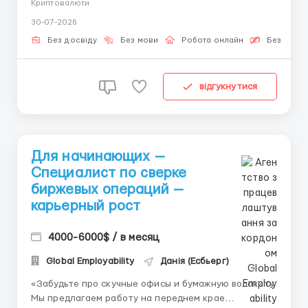
Криптовалюти
— мы предлагаем работу на переднем крае
30-07-2026
цифровых финансов. Трейдеры принимают решения,
но именно операционные специалисты
Без досвіду
Без мови
Робота онлайн
Безкошто
контролируют, чтобы...
відгукнутися
Для начинающих —
Специалист по сверке
биржевых операций —
карьерный рост
4000-6000$ / в месяц
Global Employability
Данія (Есбьерг)
«Забудьте про скучные офисы и бумажную волокиту.
Мы предлагаем работу на переднем крае