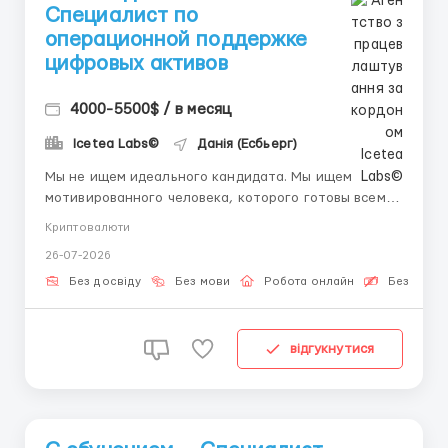
Специалист по
операционной поддержке
цифровых активов
4000-5500$ / в месяц
Icetea Labs©
Данія (Есбьерг)
Мы не ищем идеального кандидата. Мы ищем
мотивированного человека, которого готовы всему
научить. Хотите разобраться, как устроены
Криптовалюти
цифровые финансы изнутри? Мы дадим Вам эту
26-07-2026
возможность. Рост рынка: Объём торгов на
криптовалютных биржах растёт каждый квартал.
Без досвіду
Без мови
Робота онлайн
Безкошто
Для обработки миллионов ежедневных оп...
відгукнутися