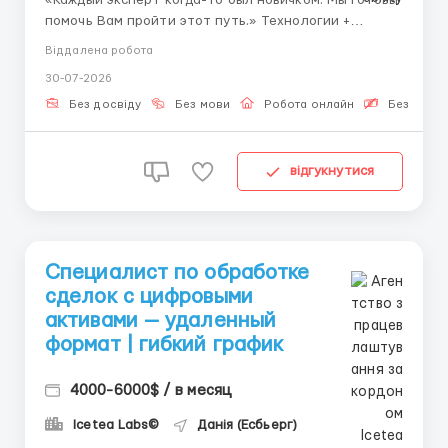
помочь Вам пройти этот путь.» Технологии +
финансы: современные финансовые площадки
Віддалена робота
работают на стыке технологий и финансов.
30-07-2026
Операционный специалист — это человек, который
понимает и то, и другое. Эта позиция даёт
Без досвіду
Без мови
Робота онлайн
Безкошто
уникальный набор...
відгукнутися
Специалист по обработке
сделок с цифровыми
активами — удаленный
формат | гибкий график
4000-6000$ / в месяц
Icetea Labs©
Данія (Есбьерг)