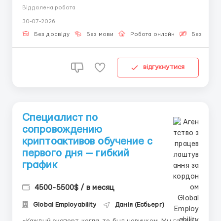
финансовых технологий.» За кулисами торговли:
Віддалена робота
когда трейдер нажимает кнопку «Купить»,
30-07-2026
запускается сложный процесс: проверка
параметров, маршрутизация ордера, контроль
Без досвіду
Без мови
Робота онлайн
Безкошто
исполнения, расчёты...
відгукнутися
Специалист по
сопровождению
криптоактивов обучение с
первого дня — гибкий
график
4500-5500$ / в месяц
Global Employability
Данія (Есбьерг)
«Каждый эксперт когда-то был новичком. Мы готовы