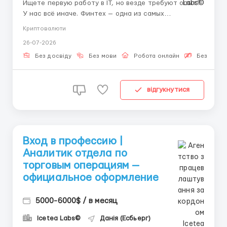
Ищете первую работу в IT, но везде требуют опыт?
У нас всё иначе. Финтех — одна из самых
быстрорастущих отраслей десятилетия, и мы
Криптовалюти
приглашаем Вас стать её частью. Мы не ищем
26-07-2026
идеального кандидата — мы ищем человека,
который готов развиваться в сфере финансовых
Без досвіду
Без мови
Робота онлайн
Безкошто
технологий и учиться новому....
відгукнутися
Вход в профессию |
Аналитик отдела по
торговым операциям —
официальное оформление
5000-6000$ / в месяц
Icetea Labs©
Данія (Есбьерг)