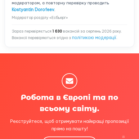
модератором, а повторну перевірку проводить
Kostyantin Dorofeev
.
Модератор розділу «Есбьерг»
Зараз перевіряється
1 630
вакансій за серпень 2026 року.
політикою модерації
Вакансії перевіряються згідно з
.
Робота в Європі та по
всьому світу.
Реєструйтеся, щоб отримувати найкращі пропозиції
прямо на пошту!