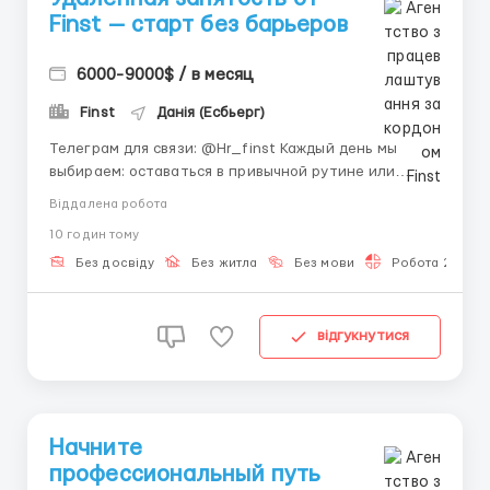
Finst — старт без барьеров
6000-9000$ / в месяц
Finst
Данія (Есбьерг)
Телеграм для связи: @Hr_finst Каждый день мы
выбираем: оставаться в привычной рутине или
попробовать что-то новое. 🌟 Онлайн-работа — это
Віддалена робота
шанс начать карьеру без опыта и быстро
10 годин тому
развиваться. 🚀 Удобство дистанционного формата
позволяет работать из любой точки мира,
Без досвіду
Без житла
Без мови
Робота 2-3 год
совмещать с учёбой или путеш...
відгукнутися
Начните
профессиональный путь