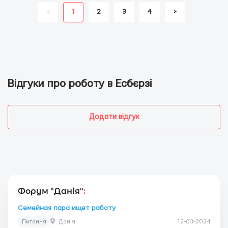
<
1
2
3
4
>
Відгуки про роботу в Есбєрзі
Додати відгук
Форум "Данія"
:
Семейная пара ищет работу
Питання
Данія
12-03-2024