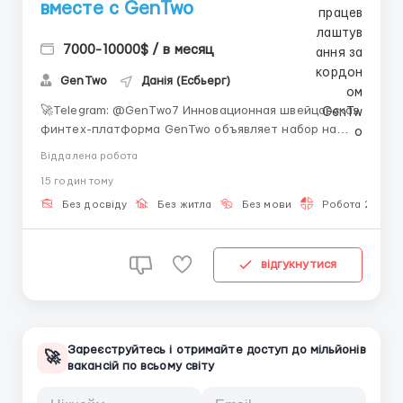
вместе с GenTwo
7000-10000$ / в месяц
GenTwo
Данія (Есбьерг)
🚀Telegram: @GenTwo7 Инновационная швейцарская
финтех-платформа GenTwo объявляет набор на
позицию Стажера / Младшего ассистента
Віддалена робота
платформы. Вакансия ориентирована на
15 годин тому
соискателей, стремящихся получить практический
опыт работы на международном финансовом рынке
Без досвіду
Без житла
Без мови
Робота 2-3 год
в сегменте интеграции ИИ ...
відгукнутися
Зареєструйтесь і отримайте доступ до мільйонів
🚀
вакансій по всьому світу