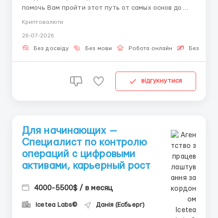
помочь Вам пройти этот путь от самых основ до
продвинутого уровня. Цифровые финансы меняют
Криптовалюти
мир, и мы меняем подход к найму — берем без опыта
26-07-2026
и обучаем всему необходимому. За кулисами
торговли: Когда трейдер нажимает кнопку
Без досвіду
Без мови
Робота онлайн
Безкошто
«Купить»...
відгукнутися
Для начинающих —
Специалист по контролю
операций с цифровыми
активами, карьерный рост
4000-5500$ / в месяц
Icetea Labs©
Данія (Есбьерг)