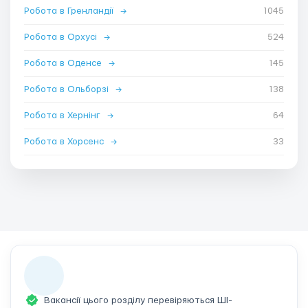
Робота в Гренландії
→
1045
Робота в Орхусі
→
524
Робота в Оденсе
→
145
Робота в Ольборзі
→
138
Робота в Хернінг
→
64
Робота в Хорсенс
→
33
Вакансії цього розділу перевіряються ШІ-