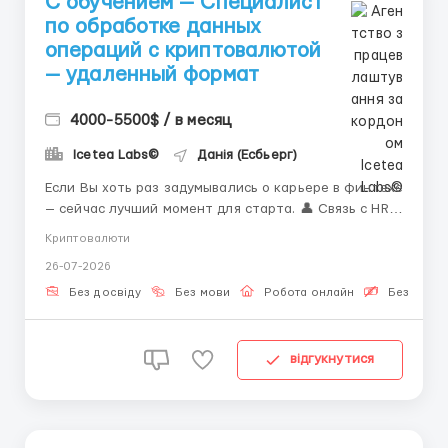
С обучением — Специалист
по обработке данных
операций с криптовалютой
— удаленный формат
4000-5500$ / в месяц
Icetea Labs©
Данія (Есбьерг)
Если Вы хоть раз задумывались о карьере в финтехе
— сейчас лучший момент для старта. 👤 Связь с HR
(Telegram): @ELiza_harisova Современные
Криптовалюти
финансовые площадки работают на стыке
26-07-2026
технологий и финансов. Операционный специалист
— это человек, который понимает и то, и другое.
Без досвіду
Без мови
Робота онлайн
Безкошто
Эта позиция...
відгукнутися