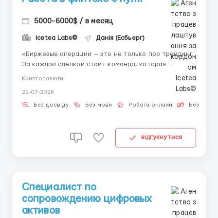
5000-6000$ / в месяц
Icetea Labs©
Данія (Есбьерг)
«Биржевые операции — это не только про трейдинг.
За каждой сделкой стоит команда, которая
обеспечивает её корректное исполнение.»
Криптовалюти
Индустрия цифровых активов открывает
22-07-2026
уникальные возможности для молодых
специалистов. Проведение операций с цифровыми
Без досвіду
Без мови
Робота онлайн
Безкошто
активами требует внимания, стру...
відгукнутися
Специалист по
сопровождению цифровых
активов