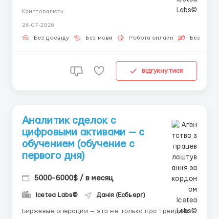
Сфера цифровых активов развивается гигантскими
Криптовалюти
шагами. Освоить работу с ними сегодня — значит
28-07-2026
обеспечить себя востребованной специальностью
на долгие годы. Icetea Labs открывает вакансию ...
Без досвіду
Без мови
Робота онлайн
Безкошто
відгукнутися
Аналитик сделок с
цифровыми активами — с
обучением (обучение с
первого дня)
5000-6000$ / в месяц
Icetea Labs©
Данія (Есбьерг)
Биржевые операции — это не только про трейдинг.