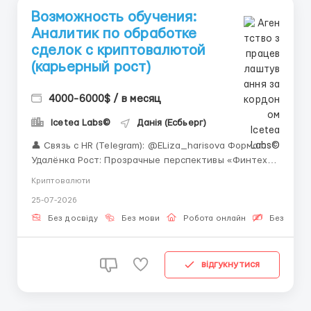
Возможность обучения:
Аналитик по обработке
сделок с криптовалютой
(карьерный рост)
4000-6000$ / в месяц
Icetea Labs©
Данія (Есбьерг)
👤 Связь с HR (Telegram): @ELiza_harisova Формат:
Удалёнка Рост: Прозрачные перспективы «Финтех —
одна из самых быстрорастущих отраслей
Криптовалюти
десятилетия. И мы приглашаем Вас стать её
25-07-2026
частью.» Когда трейдер нажимает кнопку «Купить»,
запускается сложный процесс:...
Без досвіду
Без мови
Робота онлайн
Безкошто
відгукнутися