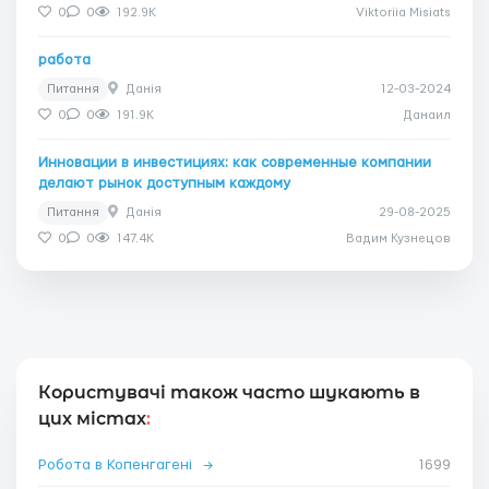
0
0
192.9K
Viktoriia Misiats
работа
Питання
Данія
12-03-2024
0
0
191.9K
Данаил
Инновации в инвестициях: как современные компании
делают рынок доступным каждому
Питання
Данія
29-08-2025
0
0
147.4K
Вадим Кузнецов
Користувачі також часто шукають в
цих містах
:
Робота в Копенгагені
→
1699