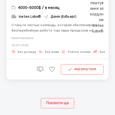
4000-6000$ / в месяц
Icetea Labs©
Данія (Есбьерг)
Станьте частью команды, которая обеспечивает
бесперебойную работу торговых процессов на
финансовых площадках. 👤 Telegram HR:
Криптовалюти
@aleksandr_barabashov Операционное
22-07-2026
сопровождение — это сердце финтех-компании. Без
четкого контроля процессов ни одна финансовая
Без досвіду
Без мови
Робота онлайн
Безкошто
платформа не сможет функционироват...
відгукнутися
Показати ще