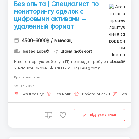
Без опыта | Специалист по
мониторингу сделок с
цифровыми активами —
удаленный формат
4500-6000$ / в месяц
Icetea Labs©
Данія (Есбьерг)
Ищете первую работу в IT, но везде требуют опыт?
У нас всё иначе. 👤 Связь с HR (Telegram):
@Vitaliy_Onosov_HR Трейдеры принимают
Криптовалюти
решения, но именно операционные специалисты
25-07-2026
контролируют, чтобы каждая сделка прошла без
ошибок. Без них невозможна стабильная работа ни
Без досвіду
Без мови
Робота онлайн
Безкошто
одной биржевой платформы. ...
відгукнутися