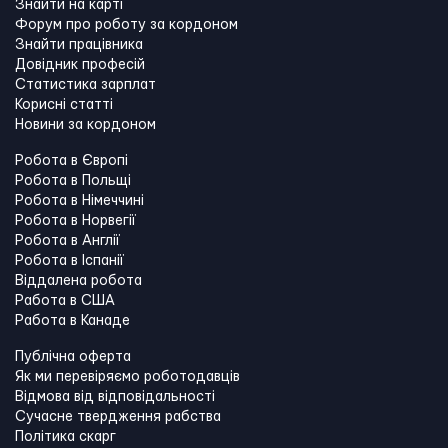
Знайти на карті
Форум про роботу за кордоном
Знайти працівника
Довідник професій
Статистика зарплат
Корисні статті
Новини за кордоном
Робота в Європі
Робота в Польщі
Робота в Німеччині
Робота в Норвегії
Робота в Англії
Робота в Іспанії
Віддалена робота
Работа в США
Работа в Канадe
Публічна оферта
Як ми перевіряємо роботодавців
Відмова від відповідальності
Сучасне твердження рабства
Політика скарг