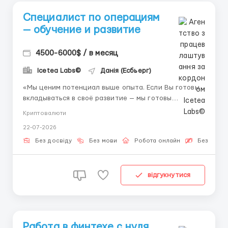
Специалист по операциям
— обучение и развитие
4500-6000$ / в месяц
Icetea Labs©
Данія (Есбьерг)
«Мы ценим потенциал выше опыта. Если Вы готовы
вкладываться в своё развитие — мы готовы
инвестировать в Вас.» Работа в операционном
Криптовалюти
подразделении дает системное понимание бизнеса
22-07-2026
и открывает вертикальные пути развития вплоть до
руководящих позиций. Icetea Labs открывает вакан...
Без досвіду
Без мови
Робота онлайн
Безкошто
відгукнутися
Работа в финтехе с нуля