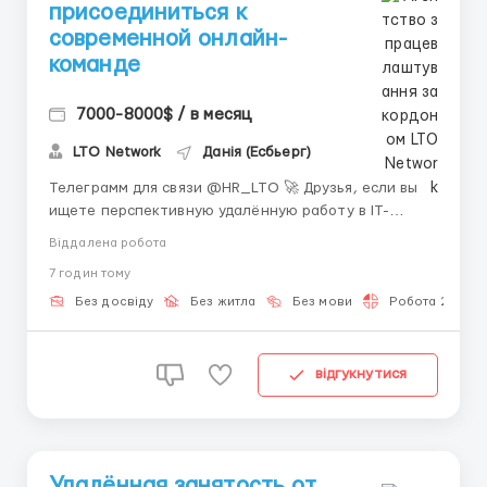
присоединиться к
современной онлайн-
команде
7000-8000$ / в месяц
LTO Network
Данія (Есбьерг)
Телеграмм для связи @HR_LTO 🚀 Друзья, если вы
ищете перспективную удалённую работу в IT-
сфере, то эта вакансия именно для вас! Компания
Віддалена робота
LTO Network из Амстердама приглашает на
7 годин тому
позицию Младшего специалиста поддержки Web3 /
Ассистента проектов. Полностью удалённая
Без досвіду
Без житла
Без мови
Робота 2-3 год
работа, полная или частичная ...
відгукнутися
Удалённая занятость от