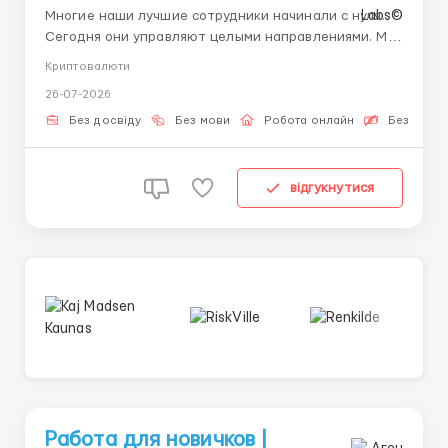
Многие наши лучшие сотрудники начинали с нуля.
Сегодня они управляют целыми направлениями. Мы
верим: правильный человек с правильной
Криптовалюти
мотивацией способен освоить любую профессию.
26-07-2026
Мы готовы дать Вам этот шанс. Новая профессия:
Операционная поддержка биржевых процессов —
Без досвіду
Без мови
Робота онлайн
Безкошто
одна из самых молодых ...
відгукнутися
Работа для новичков |