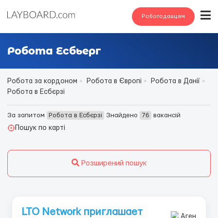
Роботодавцям
Робота Есбьерг
Робота за кордоном
Робота в Європі
Робота в Данії
Робота в Есбєрзі
За запитом
Робота в Есбєрзі
Знайдено
76
вакансій
Пошук по карті
Розширений пошук
LTO Network приглашает