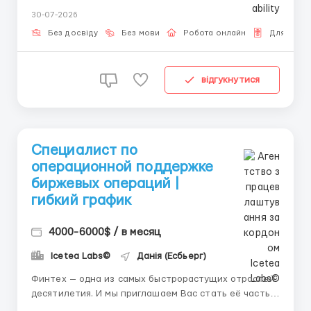
данных и сверке операций. Мы берем кандидатов
30-07-2026
без опыта и проводим бесплатное обучение, чтобы
вы могли уверенно выполнять задачи. Функционал:
Без досвіду
Без мови
Робота онлайн
Для гром
...
відгукнутися
Специалист по
операционной поддержке
биржевых операций |
гибкий график
4000-6000$ / в месяц
Icetea Labs©
Данія (Есбьерг)
Финтех — одна из самых быстрорастущих отраслей
десятилетия. И мы приглашаем Вас стать её частью.
Забудьте про скучные офисы и бумажную волокиту