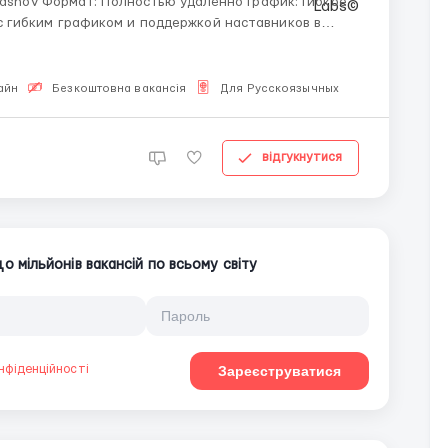
афик: Гибкое
создала все условия для успешного и легкого
айн
Безкоштовна вакансія
Для Русскоязычных
відгукнутися
 мільйонів вакансій по всьому світу
нфіденційності
Зареєструватися