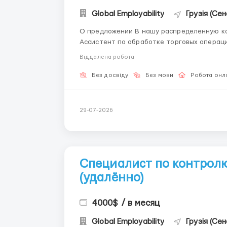
Global Employability
Грузія (Сен
О предложении В нашу распределенную команду требуется активный и внимательный
Ассистент по обработке торговых операций. Не волнуйтесь, если у вас нет опыта
обучаем с нуля и предоставляем все материалы. Задачи Перенос данных из одн
Віддалена робота
другие. Заполнение с...
Без досвіду
Без мови
Робота онл
29-07-2026
Специалист по контролю
(удалённо)
4000$ / в месяц
Global Employability
Грузія (Сен