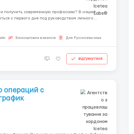
 и получить современную профессию? В нашей
ться с первого дня под руководством личного
ередовые п...
айн
Безкоштовна вакансія
Для Русскоязычных
відгукнутися
ю операций с
график