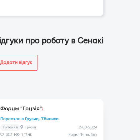
ідгуки про роботу в Сенакі
Додати відгук
Форум "Грузія"
:
Переехал в Грузии, Тбилиси
Питання
Грузія
12-03-2024
3
1
147.4K
Кирил Тягныбок