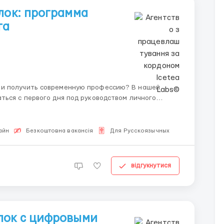
лок: программа
та
 и получить современную профессию? В нашей
ться с первого дня под руководством личного
ередовые п...
айн
Безкоштовна вакансія
Для Русскоязычных
відгукнутися
лок с цифровыми