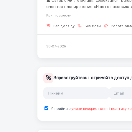
👤 Связь с HR (Telegram): @aleksandr_barabashov Формат: Полностью удалённо Гр
сменное планирование «Ищете вакансию с гибким графиком и поддержкой наставников в
сфере цифровых финансов? Наша команда 
Криптовалюти
старта.» Контроль о...
Без досвіду
Без мови
Робота онл
30-07-2026
🚀
Зареєструйтесь і отримайте доступ до
Я приймаю
умови використання
і
політику ко