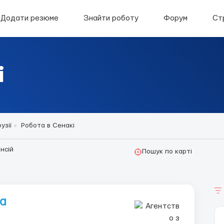
Додати резюме
Знайти роботу
Форум
Ст
і
узії
Робота в Сенакі
нсій
Пошук по карті
та