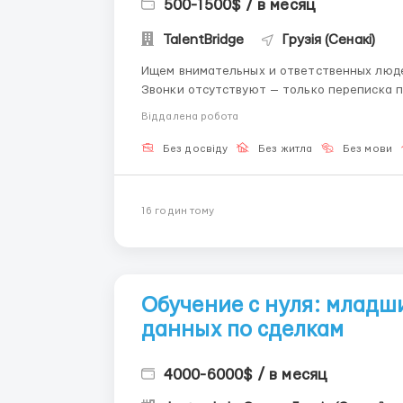
500-1500$ / в месяц
TalentBridge
Грузія (Сенакі)
Ищем внимательных и ответственных люде
Звонки отсутствуют — только переписка по готовым алго
Ведение переписки с клиентами • Использование авто-сообщений и шаблонов • Поддержка
Віддалена робота
активно...
Без досвіду
Без житла
Без мови
16 годин тому
Обучение с нуля: младш
данных по сделкам
4000-6000$ / в месяц