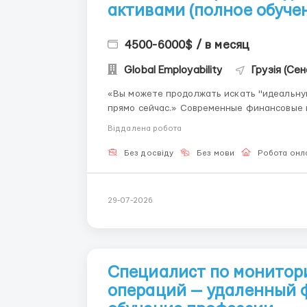
активами (полное обуче
4500-6000$ / в месяц
Global Employability
Грузія (Сен
«Вы можете продолжать искать "идеальну
прямо сейчас.» Современные финансовые площадки работают на стыке технологий и
финансов. Операционный специалист — это
Віддалена робота
позиция даёт уникальны...
Без досвіду
Без мови
Робота онл
29-07-2026
Специалист по монитор
операций — удаленный ф