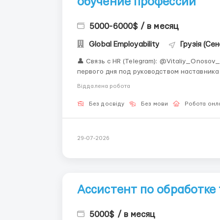
обучение профессии
5000-6000$ / в месяц
Global Employability
Грузія (Сен
👤 Связь с HR (Telegram): @Vitaliy_Onosov_HR Формат: Полностью дистанционно Обуче
первого дня под руководством наставника «Работа в криптоиндустрии — это не только пр
трейдинг. Это целый мир операционных и биржевых проце
Віддалена робота
кнопку &la...
Без досвіду
Без мови
Робота онл
29-07-2026
Ассистент по обработке
5000$ / в месяц