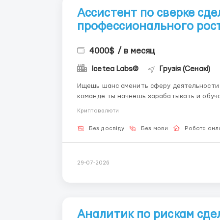
Ассистент по сверке сде
профессионального рос
4000$ / в месяц
Icetea Labs©
Грузія (Сенакі)
Ищешь шанс сменить сферу деятельности
команде ты начнешь зарабатывать и обуча
наставника. 👤 Наш HR-менеджер в Telegram: @aleksandr_barabashov Icetea Labs строит
Криптовалюти
финансовую инфраструктуру Web3. Наши п
Без досвіду
Без мови
Робота онл
29-07-2026
Аналитик по рискам сде