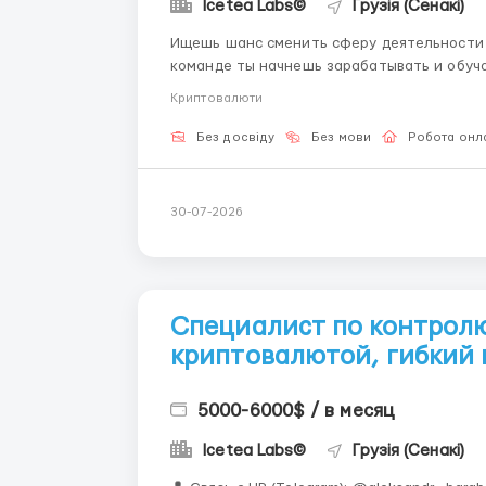
Icetea Labs©
Грузія (Сенакі)
Ищешь шанс сменить сферу деятельности
команде ты начнешь зарабатывать и обуча
наставника. 👤 Наш HR-менеджер в Telegram: @aleksandr_barabashov Icetea Labs строит
Криптовалюти
финансовую инфраструктуру Web3. Наши п
Без досвіду
Без мови
Робота онл
30-07-2026
Специалист по контрол
криптовалютой, гибкий 
5000-6000$ / в месяц
Icetea Labs©
Грузія (Сенакі)