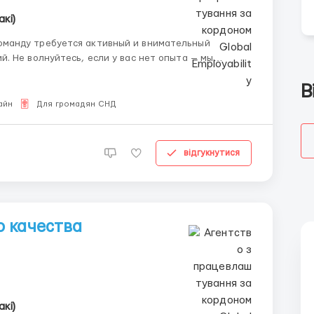
акі)
 — мы
их систем в
В
айн
Для громадян СНД
відгукнутися
 качества
акі)