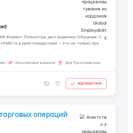
акі)
ние: С
о
ссов.» Когда трейдер нажимает
айн
Безкоштовна вакансія
Для Русскоязычных
відгукнутися
 торговых операций