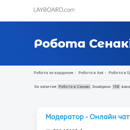
Робота Сенак
Робота за кордоном
Робота в Азії
Робота в Гр
За запитом
Робота в Сенакі
Знайдено
158
вака
Модератор - Онлайн ча