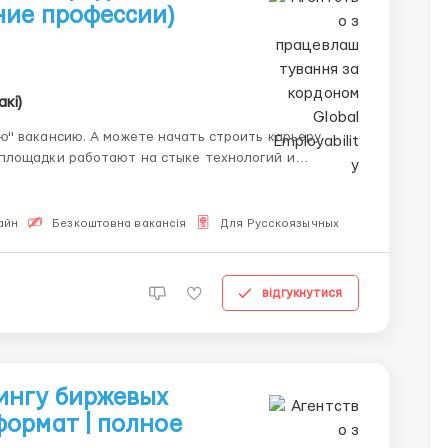
ние профессии)
акі)
ю" вакансию. А можете начать строить карьеру
 человек, который понимает и то, и другое. Эта
айн
Безкоштовна вакансія
Для Русскоязычных
відгукнутися
ингу биржевых
ормат | полное