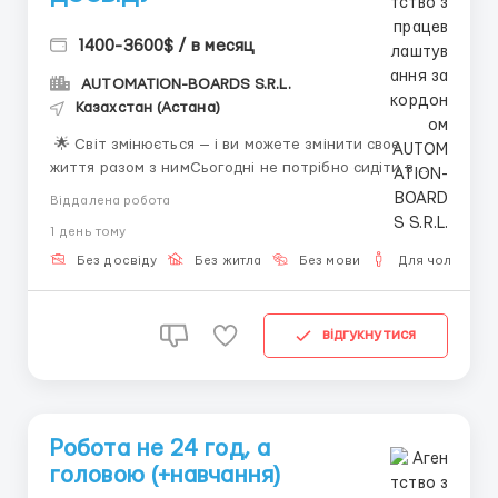
1400-3600$ / в месяц
AUTOMATION-BOARDS S.R.L.
Казахстан (Астана)
🌟 Світ змінюється — і ви можете змінити своє
життя разом з нимСьогодні не потрібно сидіти в
офісі з 8 до 8, витрачати години у заторах і
Віддалена робота
відкладати життя «на потім».КРІПТОСфераЦифрові
1 день тому
технології дають можливість заробляти чесно,
зручно і сучасно — прямо з дому або з будь-якої
Без досвіду
Без житла
Без мови
Для чоловіків
точки світу. ...
відгукнутися
Робота не 24 год, а
головою (+навчання)