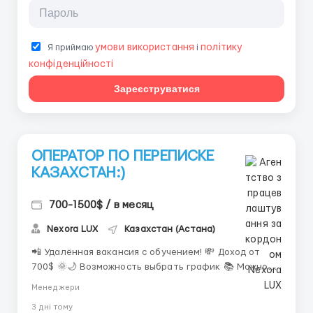
умови використання
політику
Я приймаю
і
конфіденційності
Зареєструватися
ОПЕРАТОР ПО ПЕРЕПИСКЕ
КАЗАХСТАН:)
700-1500$ / в месяц
Nexora LUX
Казахстан (Астана)
📲 Удалённая вакансия с обучением! 💸 Доход от
700$ 🌞🌙 Возможность выбрать график 📚 Можно
без опыта ✨ Основные обязанности: • Ведение
Менеджери
переписки • Ответы на обращения • Работа по
3 днi тому
внутренним стандартам 📩 Контакт: