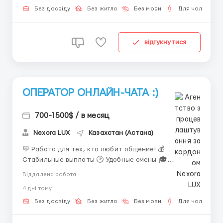
@KARPOVAAAHR ...
Без досвіду
Без житла
Без мови
Для чоловіків
відгукнутися
ОПЕРАТОР ОНЛАЙН-ЧАТА :)
700-1500$ / в месяц
Nexora LUX
Казахстан (Астана)
💬 Работа для тех, кто любит общение! 💰
Стабильные выплаты 🕑 Удобные смены 🎓
Обучение предусмотрено 📋 Задачи: • Переписка с
Віддалена робота
клиентами • Консультации • Работа в команде 📩
4 днi тому
Пиши: @KARPOVAAAHR ...
Без досвіду
Без житла
Без мови
Для чоловіків