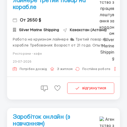
лайнере Третий повар на
корабле
От 2650 $
Silver Marine Shipping
Казахстан (Астана)
Работа на круизном лайнере 🛳️ Третий повар на
корабле Требования: Возраст от 21 года. Опыт
работы 2 года на схожей позиции на борту судна и/
Ресторани - кафе
или четырех-пятизвездочном отеле, ресторане и
23-07-2026
предприятии питания с высоким объемом продаж.
Навыки владения ножом, глубокими знаниями в
Потрібен досвід
З житлом
Постійна робота
Для
области процедур о...
відгукнутися
Заробіток онлайн (з
навчанням)