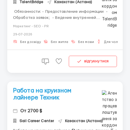
TalentBridge
Казахстан (Астана)
Обязанности: - Предоставление информации -
Обработка заявок; - Ведение внутренней
отчётности. Требования: - ПК или ноутбук; -
Маркетинг - SEO - PR
Стабильный интернет; - Грамотная письменная
29-07-2026
речь; - Ответственность и пунктуальность.
Условия: - Уда...
Без досвіду
Без житла
Без мови
Для чоловіків
відгукнутися
Работа на круизном
лайнере Техник
От 2700 $
Sail Career Center
Казахстан (Астана)