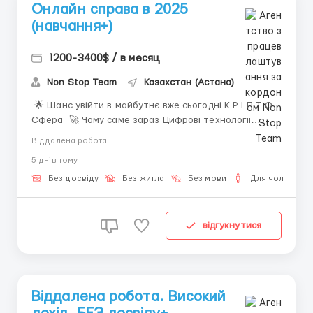
Онлайн справа в 2025
(навчання+)
1200-3400$ / в месяц
Non Stop Team
Казахстан (Астана)
🌟 Шанс увійти в майбутнє вже сьогодні К Р І П Т О
Сфера 🚀 Чому саме зараз Цифрові технології
розвиваються швидше, ніж будь-що у світі фінансів.
Віддалена робота
Те, що ще вчора здавалося «експериментом»,
5 днiв тому
сьогодні формує економіку майбутнього. І
найголовніше — ця сфера відкрита для кожно...
Без досвіду
Без житла
Без мови
Для чоловіків
відгукнутися
Віддалена робота. Високий