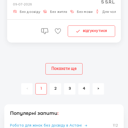
09-07-2026
І П Т О ІНДУСТРІЯ У основі — найперспективніша і
технологічна сфера. Далі — ми. ...
Без досвіду
Без житла
Без мови
Для чоловіків
відгукнутися
Показати ще
<
1
2
3
4
>
Популярні запити
:
Робота для жінок без досвіду в Астані
→
112