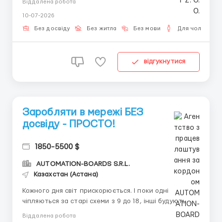
Віддалена робота
віддалених доходів — чесних, гнучких і
10-07-2026
реальних.КРИПТОІНДУСТРІЯВ основі —
найперспективніша та технологічна сфера. Далі —
Без досвіду
Без житла
Без мови
Для чоловіків
ми. Команда, готова ...
відгукнутися
Заробляти в мережі БЕЗ
досвіду - ПРОСТО!
1850-5500 $
AUTOMATION-BOARDS S.R.L.
Казахстан (Астана)
Кожного дня світ прискорюється. І поки одні
чіпляються за старі схеми з 9 до 18, інші будують
вільне життя. Ми пропонуємо вам увійти в світ
Віддалена робота
віддалених доходів — чесних, гнучких і реальних. К Р