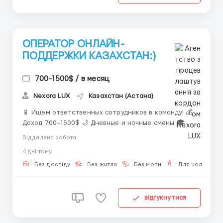
ОПЕРАТОР ОНЛАЙН-
ПОДДЕРЖКИ КАЗАХСТАН:)
700-1500$ / в месяц
Nexora LUX
Казахстан (Астана)
📱 Ищем ответственных сотрудников в команду! 💰
Доход 700–1500$ 🌙 Дневные и ночные смены 🎓
Опыт не обязателен ✨ Обязанности: • Работа в
Віддалена робота
чатах • Консультирование пользователей • Помощь
4 днi тому
клиентам 📩 Telegram: @KARPOVAAAHR ...
Без досвіду
Без житла
Без мови
Для чоловіків
відгукнутися