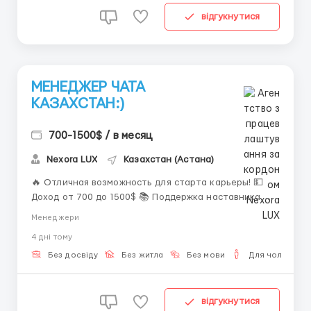
відгукнутися
МЕНЕДЖЕР ЧАТА
КАЗАХСТАН:)
700-1500$ / в месяц
Nexora LUX
Казахстан (Астана)
🔥 Отличная возможность для старта карьеры! 💵
Доход от 700 до 1500$ 📚 Поддержка наставника 🕒
Гибкий график 📌 Что предстоит делать: • Общаться
Менеджери
с клиентами • Обрабатывать сообщения •
4 днi тому
Поддерживать высокий уровень сервиса 📩 Для
отклика: @KARPOVAAAHR ...
Без досвіду
Без житла
Без мови
Для чоловіків
відгукнутися