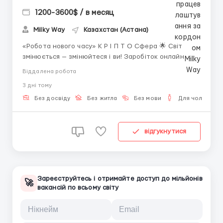
1200-3600$ / в месяц
Milky Way
Казахстан (Астана)
«Робота нового часу» К Р І П Т О Сфера 🌟 Світ
змінюється — змінюйтеся і ви! Заробіток онлайн
сьогодні доступний кожному. Сучасні технології та
Віддалена робота
цифрові інструменти дозволяють отримувати дохід,
3 днi тому
зберігаючи свободу та гнучкість. 💡 Що потрібно:
Інтернет і пристрі...
Без досвіду
Без житла
Без мови
Для чоловіків
відгукнутися
Зареєструйтесь і отримайте доступ до мільйонів
🚀
вакансій по всьому світу