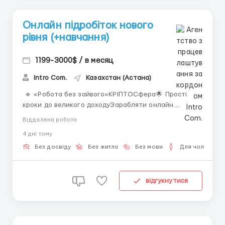
Онлайн підробіток нового
рівня (+навчання)
1199-3000$ / в месяц
Intro Com.
Казахстан (Астана)
🔹 «Робота без зайвого»КРІПТOСфера🌟 Простi
кроки до великого доходуЗарабляти онлайн
простіше, ніж здається. Ніяких складних термінів,
Віддалена робота
сірих схем або банківських маніпуляцій — тільки
4 днi тому
реальні інструменти та підтримка. 💡 Що
потрібно: Інтернет та пристрій. Бажання вчитися і
Без досвіду
Без житла
Без мови
Для чоловіків
пробувати...
відгукнутися