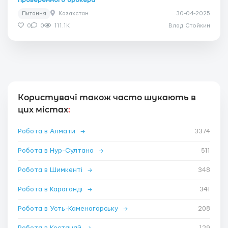
Питання
Казахстан
30-04-2025
0
0
111.1K
Влад Стойкин
Користувачі також часто шукають в
цих містах
:
Робота в Алмати
→
3374
Робота в Нур-Султана
→
511
Робота в Шимкенті
→
348
Робота в Караганді
→
341
Робота в Усть-Каменогорську
→
208
Робота в Костанай
→
129