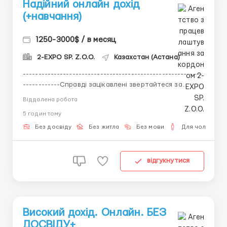
Надійний онлайн дохід
(+навчання)
1250-3000$ / в месяц
2-EXPO SP. Z.O.O.
Казахстан (Астана)
----------------------------------------------------------
------------Справді зацікавлені звертайтеся за
вказаними контактами!!!На відповіді та повідомлення
Віддалена робота
на сайті відповіді надходять із затримкою!!!----------
5 годин тому
----------------------------------------------------------
--КРІПТАЯк стабільне і безпечне...
Без досвіду
Без житла
Без мови
Для чоловіків
відгукнутися
Високий дохід. Онлайн. БЕЗ
ДОСВІДУ+