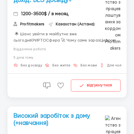
дохід. БЕЗ досвіду+
1200-3500$ / в месяц
Profitmakers
Казахстан (Астана)
🌟 Шанс увійти в майбутнє вже
сьогодніKPИPTOСфера 🚀 Чому саме заразЦифрові
технології розвиваються швидше, ніж що завгодно у
Віддалена робота
світі фінансів. Те, що ще вчора здавалося
5 днiв тому
«експериментом», сьогодні формує економіку
майбутнього.І найголовніше — ця сфера відкрита для
Без досвіду
Без житла
Без мови
Для чоловіків
кожного, хто готовий діяти.💡 ...
відгукнутися
Високий заробіток з дому
(+навчання)