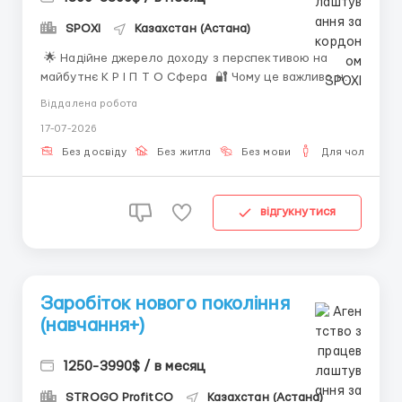
SPOXI
Казахстан (Астана)
🌟 Надійне джерело доходу з перспективою на
майбутнє К Р І П Т О Сферa 🔐 Чому це важливо не
пропустити: Сьогодні багато хто задумується не
Віддалена робота
тільки про те, як заробити "тут і зараз", а й про те,
17-07-2026
як зберегти стабільність на роки вперед. Такі
онлайн-напрямки дозволяють створювати дже...
Без досвіду
Без житла
Без мови
Для чоловіків
відгукнутися
Заробіток нового покоління
(навчання+)
1250-3990$ / в месяц
STROGO ProfitCO
Казахстан (Астана)