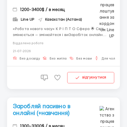
1200-3400$ / в месяц
Line UP
Казахстан (Астана)
«Робота нового часу» К Р І П Т О Сфера 🌟 Світ
змінюється — змінюйтеся і виЗаробіток онлайн
сьогодні доступний кожному. Сучасні технології та
Віддалена робота
цифрові інструменти дозволяють отримувати дохід,
21-07-2026
зберігаючи свободу і гнучкість. 💡 Що потрібно
Інтернет та пристрій. &...
Без досвіду
Без житла
Без мови
Для чоловіків
відгукнутися
Заробляй пасивно в
онлайні (+навчання)
1300-3300$ / в месяц