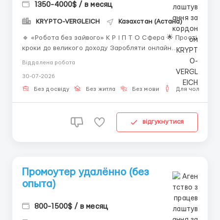
1350-4000$ / в месяц
KRYPTO-VERGLEICH
Казахстан (Астана)
🔹 «Робота без зайвого» К Р І П Т О Сфера 🌟 Прості
кроки до великого доходу Заробляти онлайн
простіше, ніж здається. Ніяких складних термінів,
Віддалена робота
сірих схем або банківських маніпуляцій — тільки
30-07-2026
реальні інструменти та підтримка. 💡 Що потрібно:
Інтернет і пристрій. Бажання вчитися і пробувати
Без досвіду
Без житла
Без мови
Для чоловіків
нове. 📌...
відгукнутися
Промоутер удалённо (без
опыта)
800-1500$ / в месяц