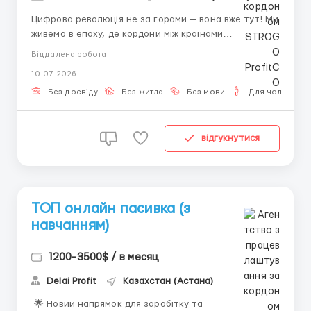
Цифрова революція не за горами — вона вже тут! Ми
живемо в епоху, де кордони між країнами
стираються, а робоче місце — це ноутбук та
Віддалена робота
інтернет. Все більше людей відмовляються від офісу
10-07-2026
на користь віддаленого заробітку. Головне —
потрапити в надійну команду і почати діяти. К Р І П Т
Без досвіду
Без житла
Без мови
Для чоловіків
...
відгукнутися
ТОП онлайн пасивка (з
навчанням)
1200-3500$ / в месяц
Delai Profit
Казахстан (Астана)
🌟 Новий напрямок для заробітку та