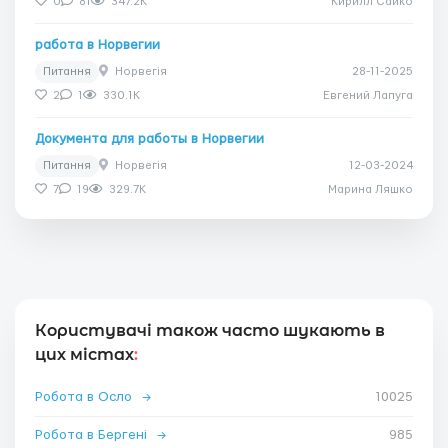
0
81
347.2K
Кирилл Сайко
работа в Норвегии
Питання
Норвегія
28-11-2025
2
1
330.1K
Евгений Лапуга
Документа для работы в Норвегии
Питання
Норвегія
12-03-2024
7
19
329.7K
Марина Ляшко
Користувачі також часто шукають в
цих містах
:
Робота в Осло
→
10025
Робота в Бергені
→
985