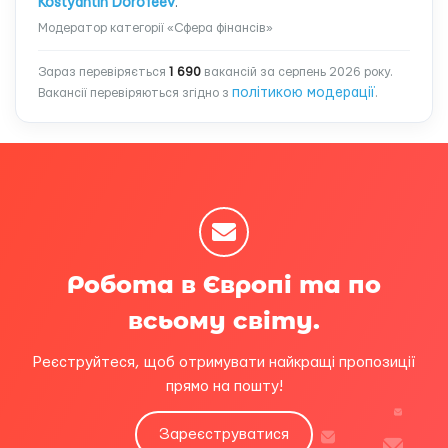
Kostyantin Dorofeev
.
Модератор категорії «Сфера фінансів»
Зараз перевіряється
1 690
вакансій за серпень 2026 року.
політикою модерації
Вакансії перевіряються згідно з
.
Робота в Європі та по
всьому світу.
Реєструйтеся, щоб отримувати найкращі пропозиції
прямо на пошту!
Зареєструватися