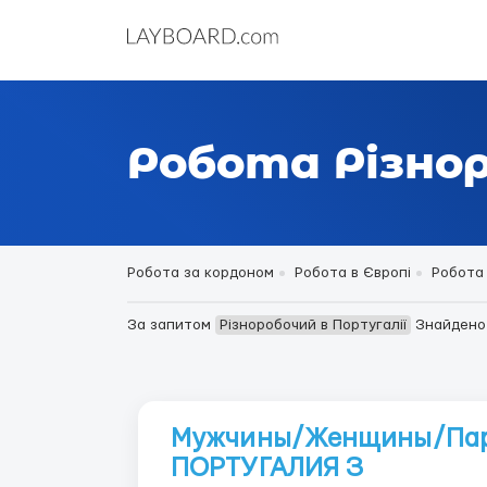
Робота Різнор
Робота за кордоном
Робота в Європі
Робота 
За запитом
Різноробочий в Португалії
Знайден
Мужчины/Женщины/Пары
ПОРТУГАЛИЯ З