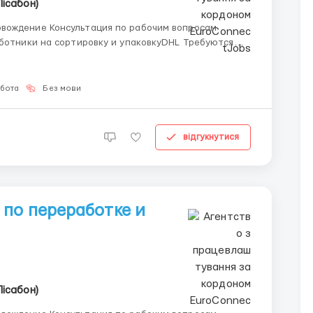
Лісабон)
вождение Консультация по рабочим вопросам
04-376 Обязанности:Сортировщик/
обота
Без мови
відгукнутися
 по переработке и
Лісабон)