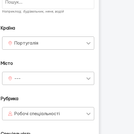
Наприклад:
будівельник, няня, водій
Країна
Португалія
Місто
---
Рубрика
Робочі спеціальності