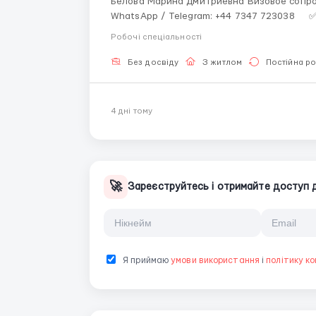
Белова Марина Дмитриевна Визовое сопро
WhatsApp / Telegram: +44 7347 723038 ✅ Требуются: мужчины и женщины 18–65 лет Опыт не
обязателен — проводится вводное обучение
Робочі спеціальності
Без досвіду
З житлом
Постійна р
4 днi тому
🚀
Зареєструйтесь і отримайте доступ до
Я приймаю
умови використання
і
політику ко