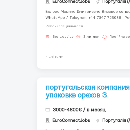
EuroConnectJobs
Португалія (
Белова Марина Дмитриевна Визовое сопро
WhatsApp / Telegram: +44 7347 723038 Работники на сортировку и упаковкуDHL Требуются
сотрудники в отделение почты DHLДанияWhatsapp+48889-8
Робочі спеціальності
сканировщик. Без опыта. Без з...
Без досвіду
З житлом
Постійна р
4 днi тому
португальская компания
упаковке орехов З
3000-4800€ / в месяц
EuroConnectJobs
Португалія (