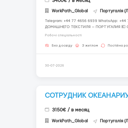
3400€ / в месяц
WorkPath_Global
Португалія (Л
Telegram: +44 77 4656 6939 WhatsApp: +44 77 4656 6939 СОТРУДНИК НА ПРОИЗВОДСТВО
ДОМАШНЕГО ТЕКСТИЛЯ — ПОРТУГАЛИЯ 💶 Оплата: 2 900–4 100 € в месяц Португальская
фабрика, выпускающая домашний текстиль
Робочі спеціальності
штат сотрудников. Предп...
Без досвіду
З житлом
Постійна р
30-07-2026
СОТРУДНИК ОКЕАНАРИУ
3150€ / в месяц
WorkPath_Global
Португалія (Л