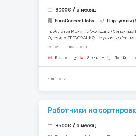
3000€ / в месяц
EuroConnectJobs
Португалія (
Требуются Мужчины/Женщины/СемейныеПары
Одемира ТРЕБОВАНИЯ: - Мужчины/Женщины/Пары от 21 до 55 лет - паспорт вакцинации
УСЛОВИЯ РАБОТЫ: - работа в поле, сбор фр
Робочі спеціальності
в день ПРОЖИВАНИЕ: - бесплатно...
Без досвіду
З житлом
Постійна р
4 днi тому
Работники на сортировк
3500€ / в месяц