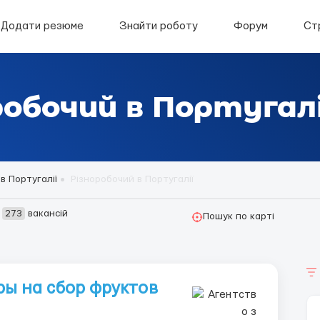
Додати резюме
Знайти роботу
Форум
Ст
обочий в Португалі
в Португалії
Різноробочий в Португалії
о
273
вакансій
Пошук по карті
 на сбор фруктов