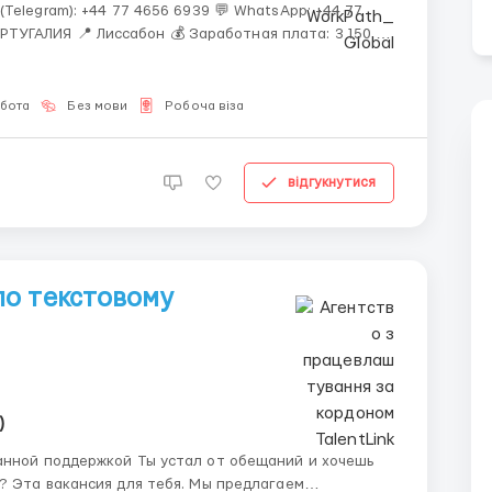
(Telegram): +44 77 4656 6939 💬 WhatsApp: +44 77
обота
Без мови
Робоча віза
відгукнутися
о текстовому
)
устал от обещаний и хочешь
? Эта вакансия для тебя. Мы предлагаем