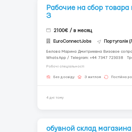
Рабочие на сбор товара
З
2100€ / в месяц
EuroConnectJobs
Португалія (
Белова Марина Дмитриевна Визовое сопро
WhatsApp / Telegram: +44 7347 723038 Требуются Рабочие на сбор товара интернет-
магазина Португалия, Порту. Требования: Мужчины, женщины, семейные пары Возраст 21-55-ти
Робочі спеціальності
лет. Активные, весёлые....
Без досвіду
З житлом
Постійна р
4 днi тому
обувной склад магазина