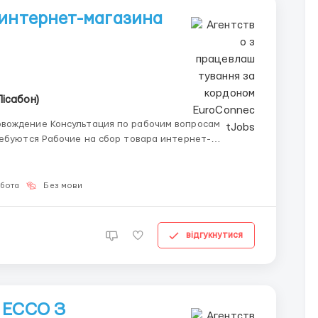
 интернет-магазина
Лісабон)
вождение Консультация по рабочим вопросам
обота
Без мови
відгукнутися
 ECCO З