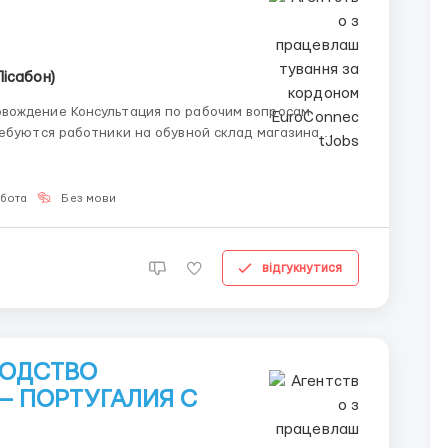
Лісабон)
вождение Консультация по рабочим вопросам
обота
Без мови
відгукнутися
ВОДСТВО
— ПОРТУГАЛИЯ С