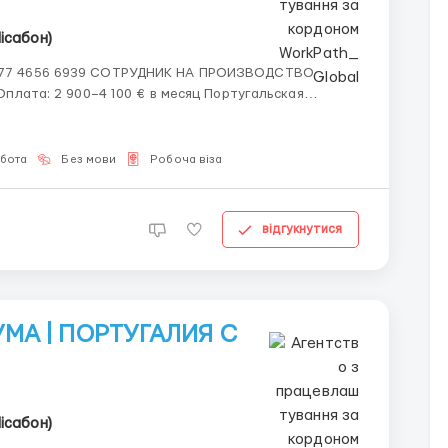
ісабон)
 для гостиниц и торговых сетей Европы, расширяет
обота
Без мови
Робоча віза
відгукнутися
МА | ПОРТУГАЛИЯ С
ісабон)