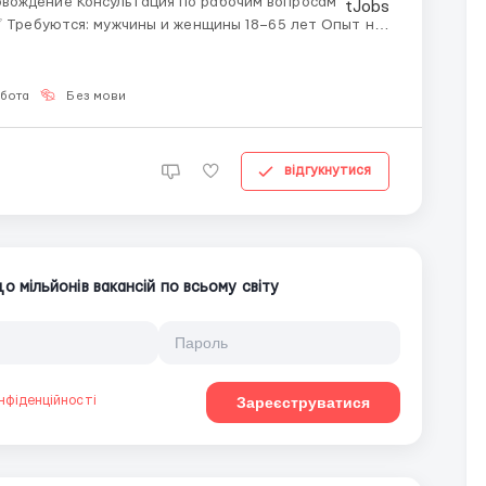
вождение Консультация по рабочим вопросам
. Базовый португальский язык будет преимущес...
обота
Без мови
відгукнутися
 мільйонів вакансій по всьому світу
нфіденційності
Зареєструватися