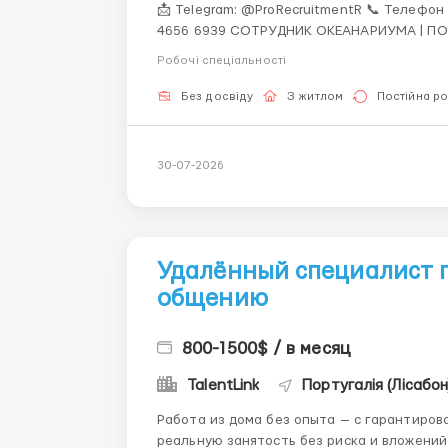
📩 Telegram: @ProRecruitmentR 📞 Телефон 
4656 6939 СОТРУДНИК ОКЕАНАРИУМА | ПОРТУГАЛИЯ 📍 Лиссабон 💰 Заработная плата: 3 150 €
/ месяц 🕒 График работы: 5/2 09:00–18:00 Крупнейший океанариум Португалии приглашает
Робочі спеціальності
сотрудников дл...
Без досвіду
З житлом
Постійна р
30-07-2026
Удалённый специалист п
общению
800-1500$ / в месяц
TalentLink
Португалія (Лісабон
Работа из дома без опыта — с гарантированной поддержкой Ты 
реальную занятость без риска и вложений