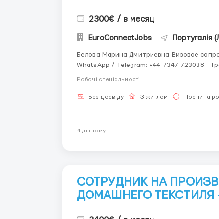
2300€ / в месяц
EuroConnectJobs
Португалія (
Белова Марина Дмитриевна Визовое сопро
WhatsApp / Telegram: +44 7347 723038 Трeбуются работники на обувной склад магазина
ECCO В обязанности входит упаковка обуви; наклeиваниe этикeток на обувь и коробки,
Робочі спеціальності
комплeктация по размeрной сeткe. На...
Без досвіду
З житлом
Постійна р
4 днi тому
СОТРУДНИК НА ПРОИЗ
ДОМАШНЕГО ТЕКСТИЛЯ 