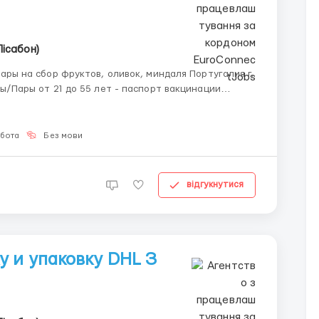
Лісабон)
 на сбор фруктов, оливок, миндаля Португалия г.
уктов, оливок, миндаля - 5 дней в неделю, 9 часов
обота
Без мови
відгукнутися
у и упаковку DHL З