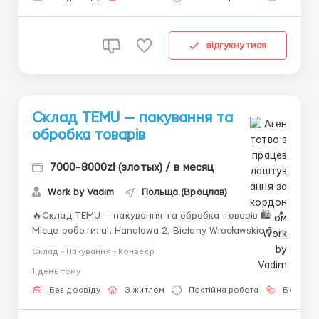
відгукнутися
Склад TEMU — пакування та
обробка товарів
7000-8000zł (злотых) / в месяц
Work by Vadim
Польща (Вроцлав)
🔥Склад TEMU — пакування та обробка товарів 🛍️ 📍
Місце роботи: ul. Handlowa 2, Bielany Wrocławskie 55-
040, 10 км от Вроцлава. За детальною інформацією
Склад - Пакування - Конвеєр
звертайтесь за номером або пишіть +380 (93) 638-
1 день тому
60-82 (Вадим) Viber Telegram ‼️Житло не надається 🚌
Транспорт: Доезд до места работы осуществ...
Без досвіду
З житлом
Постійна робота
Без мов