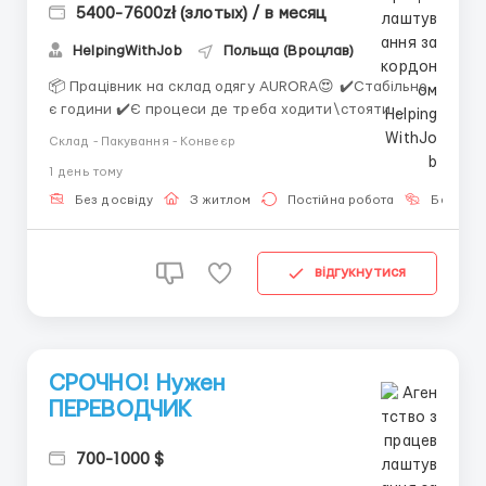
5400-7600zł (злотых) / в месяц
HelpingWithJob
Польща (Вроцлав)
📦 Працівник на склад одягу AURORA😍 ✔️Стабільно
є години ✔️Є процеси де треба ходити\стояти
✔️Маю хороші відгуки 📍 Локація: Kąty Wrocławskie
Склад - Пакування - Конвеєр
(біля Wrocław) За детальною інформацією
1 день тому
звертайтесь за номером або пишіть +380 (93) 638-
60-82 (Вадим) Viber Telegram 💰 Заробітна плата: —
Без досвіду
З житлом
Постійна робота
Без мов
25,36 zł нет...
відгукнутися
СРОЧНО! Нужен
ПЕРЕВОДЧИК
700-1000 $