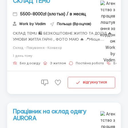
СКЛАД TEMU
5500-8000zł (злотых) / в месяц
Work by Vadim
Польща (Вроцлав)
СКЛАД TEMU 🛍️ БЕЗКОШТОВНЕ ЖИТЛО ТА ДОЇЗД 🔥
УМОВИ ЖИТЛА ГАРНІ , ФОТО МАЮ 🔥 📍Місце
роботи: Bielany Wrocławskie (10 км від м.Wrocław) 📍
Склад - Пакування - Конвеєр
Місце проживання: околиця м.Wrocław 📑Договір :
1 день тому
umowa zlecenie За детальною інформацією
звертайтесь за номером або пишіть +380 (93) 638-
Без досвіду
З житлом
Постійна робота
Без мов
60-82 (Вадим) Viber Telegram ...
відгукнутися
Працівник на склад одягу
AURORA