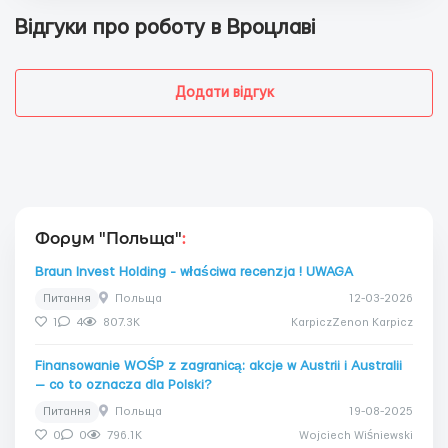
Відгуки про роботу в Вроцлаві
Додати відгук
Форум "Польща"
:
Braun Invest Holding - właściwa recenzja ! UWAGA
Питання
Польща
12-03-2026
1
4
807.3K
KarpiczZenon Karpicz
Finansowanie WOŚP z zagranicą: akcje w Austrii i Australii
— co to oznacza dla Polski?
Питання
Польща
19-08-2025
0
0
796.1K
Wojciech Wiśniewski