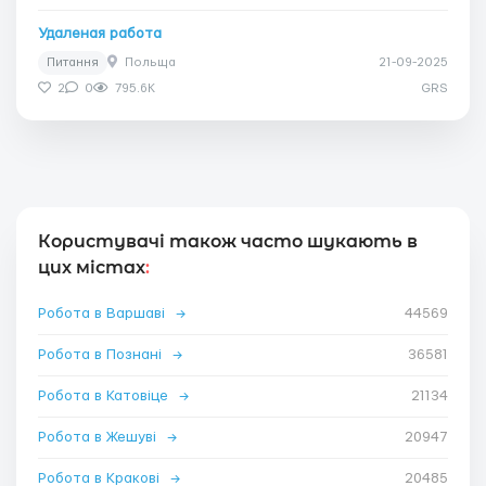
Удаленая работа
Питання
Польща
21-09-2025
2
0
795.6K
GRS
Користувачі також часто шукають в
цих містах
:
Робота в Варшаві
→
44569
Робота в Познані
→
36581
Робота в Катовіце
→
21134
Робота в Жешуві
→
20947
Робота в Кракові
→
20485