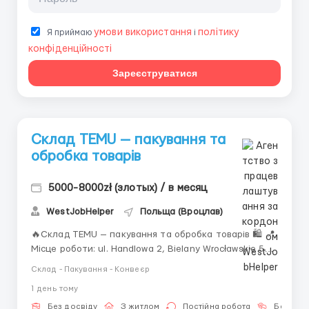
умови використання
політику
Я приймаю
і
конфіденційності
Зареєструватися
Склад TEMU — пакування та
обробка товарів
5000-8000zł (злотых) / в месяц
WestJobHelper
Польща (Вроцлав)
🔥Склад TEMU — пакування та обробка товарів 🛍️ 📍
Місце роботи: ul. Handlowa 2, Bielany Wrocławskie 55-
040, 10 км от Вроцлава. За детальною інформацією
Склад - Пакування - Конвеєр
звертайтесь за номером або пишіть +380 (93) 638-
1 день тому
60-82 (Вадим) Viber Telegram ‼️Житло не надається 🚌
Транспорт: Доезд до места работы ...
Без досвіду
З житлом
Постійна робота
Без мов