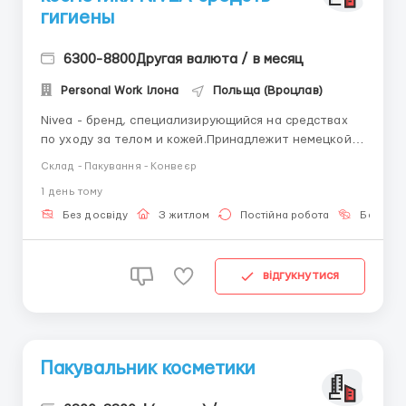
гигиены
6300-8800Другая валюта / в месяц
Personal Work Ілона
Польща (Вроцлав)
Nivea - бренд, специализирующийся на средствах
по уходу за телом и кожей.Принадлежит немецкой
компании Баерсдорфа Beiersdorf.Сейчас компания
Склад - Пакування - Конвеєр
набирает сотрудников на новые склады в Польше на
1 день тому
упаковку, маркировку готовой продукции:
косметики, кремов, шампуней. Заработная плата: В
Без досвіду
З житлом
Постійна робота
Без мов
месяц 6...
відгукнутися
Пакувальник косметики