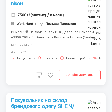
вікон
7500zł (злотых) / в месяц
Work Hunt +
Польща (Вроцлав)
Вимоги: 💬 Зв’язок Контакт: ☎️ Деталі за номером
+380973617165 Анастасія Робота в Польщі (Świdnica,
50 км від Вроцлава) Розбірка віконних рам – (20–55
Криптовалюти
років) 🔧 Обов’язки: • Вигрузка віконних рам • Розпил
2 днi тому
рам на деталі 💰 Оплата: 6300-6700 злотих нетто...
Без досвіду
З житлом
Постійна робота
Без мов
відгукнутися
Пакувальник на склад
брендового одягу SHEIN/