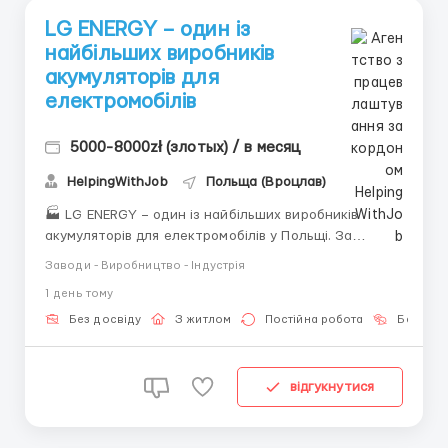
LG ENERGY – один із
найбільших виробників
акумуляторів для
електромобілів
5000-8000zł (злотых) / в месяц
HelpingWithJob
Польща (Вроцлав)
🏭 LG ENERGY – один із найбільших виробників
акумуляторів для електромобілів у Польщі. За
детальною інформацією звертайтесь за номером
Заводи - Виробництво - Індустрія
або пишіть +380 (93) 638-60-82 (Вадим) Viber
1 день тому
Telegram ✔️Багато годин ✔️Безкоштовне житло
✔️Безкоштовний доїзд 📍 Місце роботи: Biskupice
Без досвіду
З житлом
Постійна робота
Без мов
Podgórne (10 км...
відгукнутися