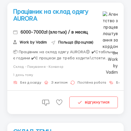
Працівник на склад одягу
AURORA
6000-7000zł (злотых) / в месяц
Work by Vadim
Польща (Вроцлав)
📦 Працівник на склад одягу AURORA😍 ✔️Стабільно
є години ✔️Є процеси де треба ходити\стояти
✔️Маю хороші відгуки 📍 Локація: Kąty Wrocławskie
Склад - Пакування - Конвеєр
(біля Wrocław) За детальною інформацією
1 день тому
звертайтесь за номером або пишіть +380 (93) 638-
60-82 (Вадим) Viber Telegram 💰 Заробітна плата: —
Без досвіду
З житлом
Постійна робота
Без мов
25,36 zł нет...
відгукнутися