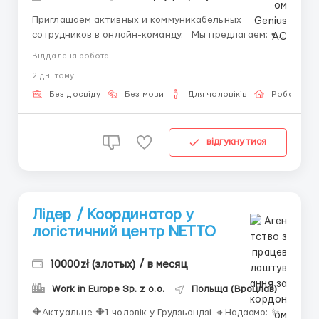
Приглашаем активных и коммуникабельных
сотрудников в онлайн-команду. Мы предлагаем: •
Работу из дома. • Бесплатное обучение. • Доход от
Віддалена робота
результата. • Поддержку опытной команды
2 днi тому
Требования: • Компьютер или ноутбук. • Интернет-
соединение. ...
Без досвіду
Без мови
Для чоловіків
Робота он
відгукнутися
Лідер / Координатор у
логістичний центр NETTO
10000zł (злотых) / в месяц
Work in Europe Sp. z o.o.
Польща (Вроцлав)
🔶Актуальне 🔶1 чоловік у Грудзьондзі 🔸Надаємо: ✨️