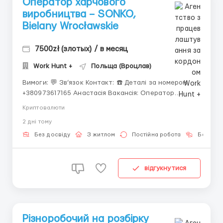
Оператор харчового
виробництва – SONKO,
Bielany Wrocławskie
7500zł (злотых) / в месяц
Work Hunt +
Польща (Вроцлав)
Вимоги: 💬 Зв’язок Контакт: ☎️ Деталі за номером
+380973617165 Анастасія Вакансія: Оператор
харчового виробництва – SONKO, Bielany Wrocławskie
Криптовалюти
(10 км від Вроцлава) 📄 Офіційне працевлаштування
2 днi тому
— umowa zlecenie (тільки медична страховка) 👫 Для
кандидатів з технічними нави...
Без досвіду
З житлом
Постійна робота
Без мов
відгукнутися
Різноробочий на розбірку