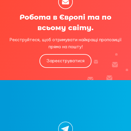
Робота в Європі та по
всьому світу.
Реєструйтеся, щоб отримувати найкращі пропозиції
прямо на пошту!
Зареєструватися