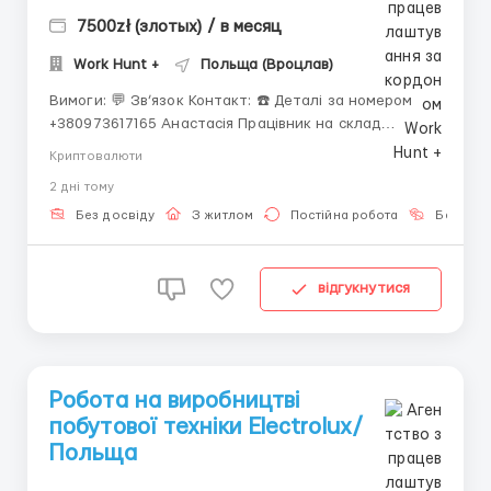
7500zł (злотых) / в месяц
Work Hunt +
Польща (Вроцлав)
Вимоги: 💬 Зв’язок Контакт: ☎️ Деталі за номером
+380973617165 Анастасія Працівник на склад
брендового одягу SHEIN Shein є одним з найбільших
Криптовалюти
онлайн-рітейлерів одягу, охоплює понад 220 країн і
2 днi тому
регіонів по всьому світу, спеціалізується на продажі
жіночого, чоловічого та дитячого одягу, ...
Без досвіду
З житлом
Постійна робота
Без мов
відгукнутися
Робота на виробництві
побутової техніки Electrolux/
Польща