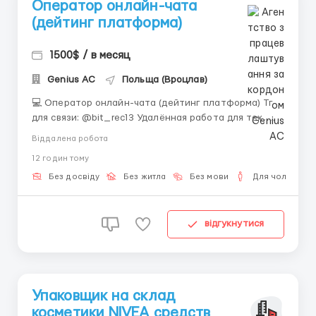
Оператор онлайн-чата
(дейтинг платформа)
1500$ / в месяц
Genius AС
Польща (Вроцлав)
💻 Оператор онлайн-чата (дейтинг платформа) Тг
для связи: @bit_rec13 Удалённая работа для тех,
кто хочет зарабатывать выше среднего и готов
Віддалена робота
вовлекаться в процесс 📈 📌 Обязанности: —
12 годин тому
ведение переписки на английском языке через
внутреннюю платформу (аккаунт предоставляется,
Без досвіду
Без житла
Без мови
Для чоловіків
баланс...
відгукнутися
Упаковщик на склад
косметики NIVEA средств