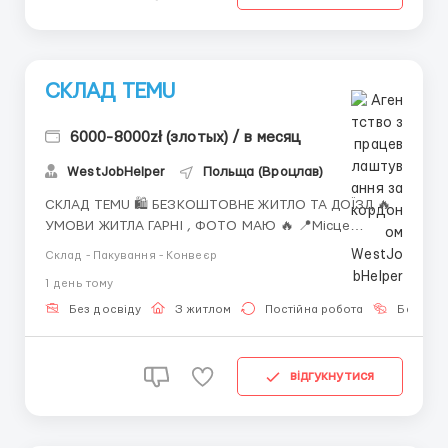
СКЛАД TEMU
6000-8000zł (злотых) / в месяц
WestJobHelper
Польща (Вроцлав)
СКЛАД TEMU 🛍️ БЕЗКОШТОВНЕ ЖИТЛО ТА ДОЇЗД 🔥
УМОВИ ЖИТЛА ГАРНІ , ФОТО МАЮ 🔥 📍Місце
роботи: Bielany Wrocławskie (10 км від м.Wrocław) 📍
Склад - Пакування - Конвеєр
Місце проживання: околиця м.Wrocław 📑Договір :
1 день тому
umowa zlecenie За детальною інформацією
звертайтесь за номером або пишіть +380 (93) 638-
Без досвіду
З житлом
Постійна робота
Без мов
60-82 (Вадим) Viber T...
відгукнутися