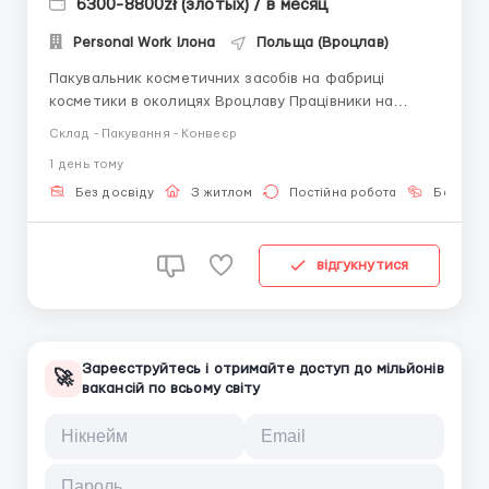
6300-8800zł (злотых) / в месяц
Personal Work Ілона
Польща (Вроцлав)
Пакувальник косметичних засобів на фабриці
косметики в околицях Вроцлаву Працівники на
пакування косметики (креми, бальзами, маски)
Склад - Пакування - Конвеєр
Обов'язки: Викладання на лінію пусті ємкості для
1 день тому
розливу косметичних засобів (бутилочки, баночки,
туби) Закручування кришок, вставлення дозаторів
Без досвіду
З житлом
Постійна робота
Без мов
На...
відгукнутися
Зареєструйтесь і отримайте доступ до мільйонів
🚀
вакансій по всьому світу