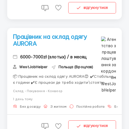
відгукнутися
Працівник на склад одягу
AURORA
6000-7000zł (злотых) / в месяц
WestJobHelper
Польща (Вроцлав)
📦 Працівник на склад одягу AURORA😍 ✔️Стабільно
є години ✔️Є процеси де треба ходити\стояти
✔️Маю хороші відгуки 📍 Локація: Kąty Wrocławskie
Склад - Пакування - Конвеєр
(біля Wrocław) За детальною інформацією
1 день тому
звертайтесь за номером або пишіть +380 (93) 638-
60-82 (Вадим) Viber Telegram 💰 Заробітна плата: —
Без досвіду
З житлом
Постійна робота
Без мов
2...
відгукнутися