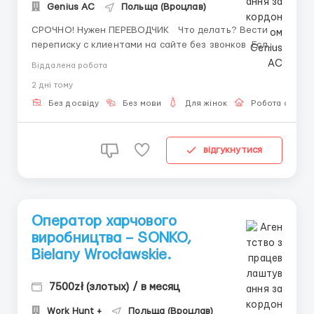
Genius AС
Польща (Вроцлав)
СРОЧНО! Нужен ПЕРЕВОДЧИК Что делать? Вести
переписку с клиентами на сайте без звонков Если
ты давно хотел(а) выйти на стабильный высокий
Віддалена робота
доход — это твой шанс! 💸 Заработок от 500$ уже в
2 днi тому
первый месяц 💥 ТОП-специалисты получают
значительно больше 💵 Выплаты всегда ...
Без досвіду
Без мови
Для жінок
Робота онлай
відгукнутися
Оператор харчового
виробництва – SONKO,
Bielany Wrocławskie.
7500zł (злотых) / в месяц
Work Hunt +
Польща (Вроцлав)