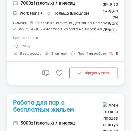
7000zł (злотых) / в месяц
Work Hunt +
Польща (Вроцлав)
Вимоги: 💬 Зв’язок Контакт: ☎️ Деталі за номером
+380973617165 Анастасія Робота на виробництві
побутової техніки Electrolux (Виробництво) 🧑🏻
Криптовалюти
Кандидати: Чоловіки, жінки, сімейні пари віком до 55
2 днi тому
років. 📍 Місто праці: Польща, Oława, Ofiar Katynia
5 (~30 км від Wrocław). 📍 ...
Без досвіду
З житлом
Постійна робота
Без мов
відгукнутися
Работа для пар с
бесплатным жильем
5000zł (злотых) / в месяц