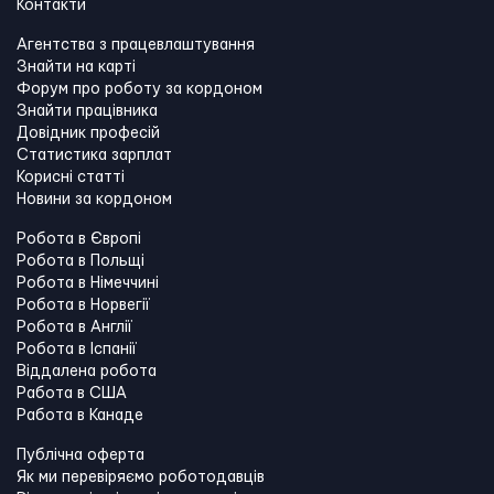
Контакти
Агентства з працевлаштування
Знайти на карті
Форум про роботу за кордоном
Знайти працівника
Довідник професій
Статистика зарплат
Корисні статті
Новини за кордоном
Робота в Європі
Робота в Польщі
Робота в Німеччині
Робота в Норвегії
Робота в Англії
Робота в Іспанії
Віддалена робота
Работа в США
Работа в Канадe
Публічна оферта
Як ми перевіряємо роботодавців