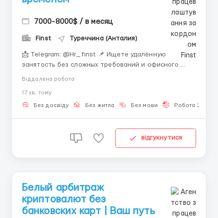
7000-8000$ / в месяц
Finst
Туреччина (Анталия)
📩 Telegram: @Hr_finst 📌 Ищете удалённую
занятость без сложных требований и офисного
графика? Мы открываем набор в дистанционную
Віддалена робота
команду и рассматриваем кандидатов без опыта. 💻
17 хв. тому
О нашей команде Мы работаем в digital-
направлении и используем современные онлайн-
Без досвіду
Без житла
Без мови
Робота 2-3 год
сервисы. 💸🖥 Наша команда п...
відгукнутися
Белый арбитраж
криптовалют без
банковских карт | Ваш путь