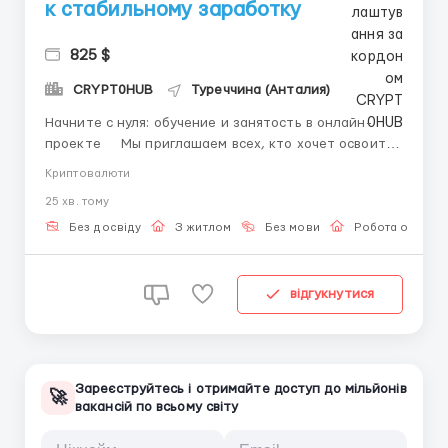
к стабильному заработку
825 $
CRYPT0HUB
Туреччина (Анталия)
Начните с нуля: обучение и занятость в онлайн-
проекте Мы приглашаем всех, кто хочет освоить
новое направление, работая в комфортных
Криптовалюти
условиях без давления и с понятным планом
25 хв. тому
действий. Проект ориентирован на
дистанционное участие: вы получаете доступ к
Без досвіду
З житлом
Без мови
Робота онлайн
материалам, пр...
відгукнутися
Зареєструйтесь і отримайте доступ до мільйонів
🚀
вакансій по всьому світу