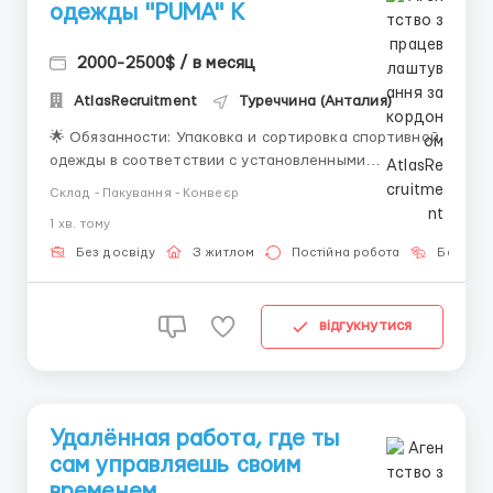
одежды "PUMA" К
2000-2500$ / в месяц
AtlasRecruitment
Туреччина (Анталия)
🌟 Обязанности: Упаковка и сортировка спортивной
одежды в соответствии с установленными
стандартами качества. Работа со сканером для
Склад - Пакування - Конвеєр
учета и маркировки товаров. Поддержание чистоты
1 хв. тому
и порядка на складе. Соблюдение инструкций по
обработке товаров и поддержание
Без досвіду
З житлом
Постійна робота
Без мов
производственных стандартов. 🕒 Гр...
відгукнутися
Удалённая работа, где ты
сам управляешь своим
временем