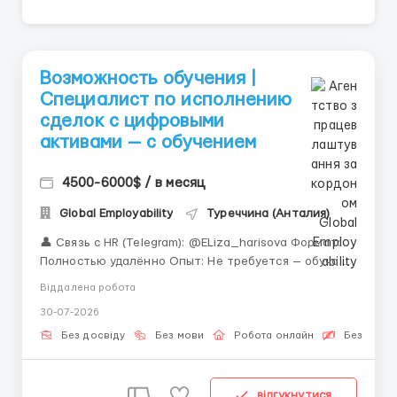
Возможность обучения |
Специалист по исполнению
сделок с цифровыми
активами — с обучением
4500-6000$ / в месяц
Global Employability
Туреччина (Анталия)
👤 Связь с HR (Telegram): @ELiza_harisova Формат:
Полностью удалённо Опыт: Не требуется — обучаем
с нуля «Хотите разобраться, как устроены
Віддалена робота
цифровые финансы изнутри? Мы дадим Вам эту
30-07-2026
возможность.» За кулисами торговли: когда трейдер
нажимает кнопку «Купить»...
Без досвіду
Без мови
Робота онлайн
Безкошто
відгукнутися