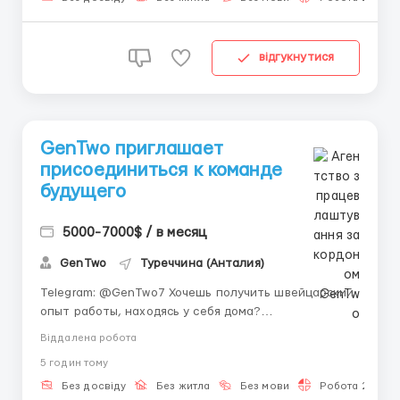
миру. Это направление уже...
відгукнутися
GenTwo приглашает
присоединиться к команде
будущего
5000-7000$ / в месяц
GenTwo
Туреччина (Анталия)
Telegram: @GenTwo7 Хочешь получить швейцарский
опыт работы, находясь у себя дома?
Компания GenTwo (Цюрих), лидер в сфере
Віддалена робота
финансового инжиниринга и интеграции
5 годин тому
искусственного интеллекта, открывает набор на
позицию ассистента. Мы ищем амбициозных
Без досвіду
Без житла
Без мови
Робота 2-3 год