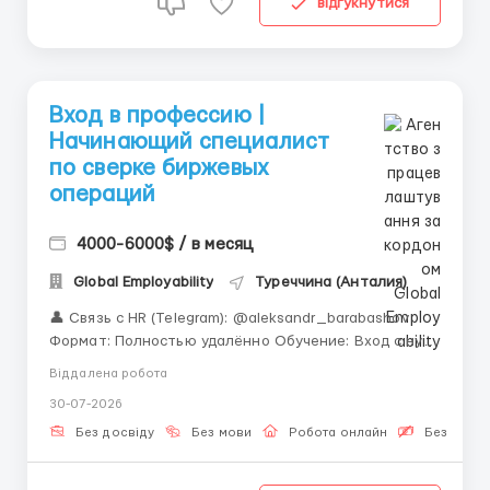
відгукнутися
Вход в профессию |
Начинающий специалист
по сверке биржевых
операций
4000-6000$ / в месяц
Global Employability
Туреччина (Анталия)
👤 Связь с HR (Telegram): @aleksandr_barabashov
Формат: Полностью удалённо Обучение: Вход с нуля
под опекой куратора «Не откладывайте
Віддалена робота
возможность освоить новую профессию. В Global
30-07-2026
Employability мы научим Вас фундаментальным
принципам работы от и до.» Сверка биржевых
Без досвіду
Без мови
Робота онлайн
Безкошто
операц...