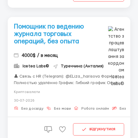
Помощник по ведению
журнала торговых
операций, без опыта
4000$ / в месяц
Icetea Labs©
Туреччина (Анталия)
👤 Связь с HR (Telegram): @ELiza_harisova Формат:
Полностью удалённо График: Гибкий график Опыт:
Не требуется — всему научим В Icetea Labs мы
Криптовалюти
разрабатываем уникальные алгоритмы для
30-07-2026
торговли цифровыми активами. Скорость,
безопасность и точность — основа всего, что мы
Без досвіду
Без мови
Робота онлайн
Безкошто
делаем ...
відгукнутися