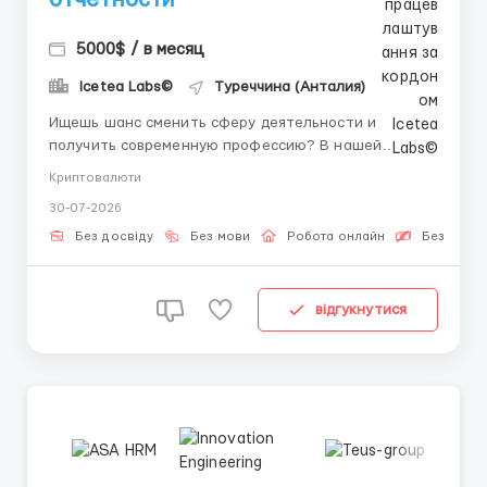
5000$ / в месяц
Icetea Labs©
Туреччина (Анталия)
Ищешь шанс сменить сферу деятельности и
получить современную профессию? В нашей
команде ты начнешь зарабатывать и обучаться с
Криптовалюти
первого дня под руководством личного наставника.
30-07-2026
👤 Наш HR-менеджер в Telegram:
@aleksandr_barabashov Icetea Labs строит
Без досвіду
Без мови
Робота онлайн
Безкошто
финансовую инфраструктуру Web3. Наши
передовые п...
відгукнутися