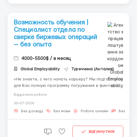
Возможность обучения |
Специалист отдела по
сверке биржевых операций
— без опыта
4000-5500$ / в месяц
Global Employability
Туреччина (Анталия)
«Не знаете, с чего начать карьеру? Мы подготовили
для Вас полную программу погружения в финтех.»
👤 Связь с HR (Telegram): @aleksandr_barabashov
Віддалена робота
Новая профессия: операционная поддержка
30-07-2026
биржевых процессов — одна из самых молодых и
быстрорастущих специальностей в мире. Спрос на
Без досвіду
Без мови
Робота онлайн
Безкошто
...
відгукнутися