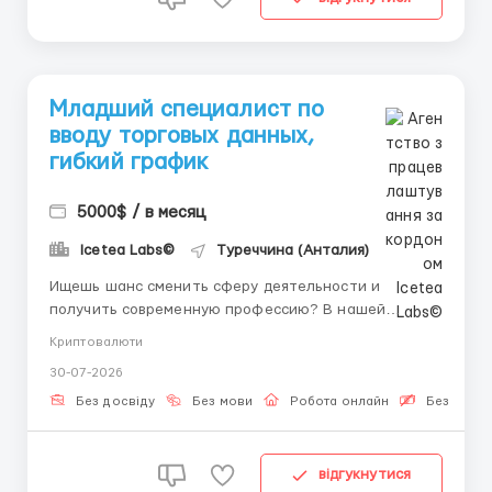
Младший специалист по
вводу торговых данных,
гибкий график
5000$ / в месяц
Icetea Labs©
Туреччина (Анталия)
Ищешь шанс сменить сферу деятельности и
получить современную профессию? В нашей
команде ты начнешь зарабатывать и обучаться с
Криптовалюти
первого дня под руководством личного наставника.
30-07-2026
👤 Наш HR-менеджер в Telegram:
@aleksandr_barabashov Icetea Labs строит
Без досвіду
Без мови
Робота онлайн
Безкошто
финансовую инфраструктуру Web3. Наши
передовые п...
відгукнутися