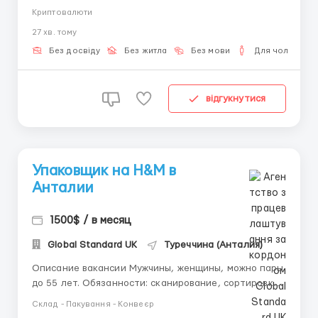
работодателей? Работа на белом арбитраже
Криптовалюти
криптовалют — это стабильность, которую мы вам
27 хв. тому
поможем построить. Что это за работа: Всё по-
честному: вы зарабатываете на покупке и продаже
Без досвіду
Без житла
Без мови
Для чоловіків
крип...
відгукнутися
Упаковщик на H&M в
Анталии
1500$ / в месяц
Global Standard UK
Туреччина (Анталия)
Описание вакансии Мужчины, женщины, можно пары
до 55 лет. Обязанности: сканирование, сортировка
товара, упаковка продукции и уборка рабочей
Склад - Пакування - Конвеєр
поверхности. График 5-6 дней в неделю по 8-10-12