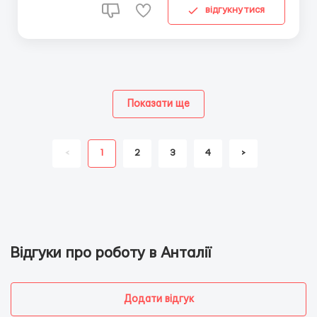
відгукнутися
Показати ще
<
1
2
3
4
>
Відгуки про роботу в Анталії
Додати відгук