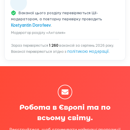
Вакансії цього розділу перевіряються ШІ-
модератором, а повторну перевірку проводить
Kostyantin Dorofeev
.
Модератор розділу «Анталия»
Зараз перевіряється
1 260
вакансій за серпень 2026 року.
політикою модерації
Вакансії перевіряються згідно з
.
Робота в Європі та по
всьому світу.
Реєструйтеся, щоб отримувати найкращі пропозиції