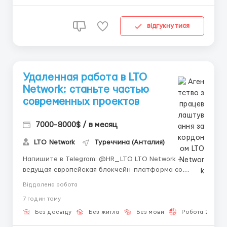
новичков, готовых впитать знания лучши...
відгукнутися
Удаленная работа в LTO
Network: станьте частью
современных проектов
7000-8000$ / в месяц
LTO Network
Туреччина (Анталия)
Напишите в Telegram: @HR_LTO LTO Network —
ведущая европейская блокчейн-платформа со
штаб-квартирой в Амстердаме. Мы создаём
Віддалена робота
практичные гибридные решения, которые уже
7 годин тому
используют бизнес и международные организации.
Открыта позиция для тех, кто хочет
Без досвіду
Без житла
Без мови
Робота 2-3 год
профессионально вырасти в сфе...