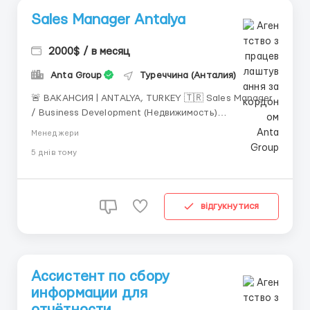
Sales Manager Antalya
2000$ / в месяц
Anta Group
Туреччина (Анталия)
🚨 ВАКАНСИЯ | ANTALYA, TURKEY 🇹🇷 Sales Manager
/ Business Development (Недвижимость)
Строительная компания, занимающаяся продажей
Менеджери
инвестиционной недвижимости в Анталии,
5 днiв тому
приглашает в команду Sales Manager с опытом
работы в сфере недвижимости. 📍 Локация: офис,
Анталия (Турция) Мы предлага...
відгукнутися
Ассистент по сбору
информации для
отчётности