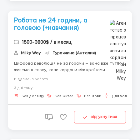
Робота не 24 години, а
головою (+навчання)
1500-3800$ / в месяц
Milky Way
Туреччина (Анталия)
Цифрова революція не за горами — вона вже тут!Ми
живемо в епоху, коли кордони між країнами
стираються, а робоче місце — це ноутбук та
Віддалена робота
інтернет. Все більше людей відмовляються від офісу
3 днi тому
на користь віддаленої роботи. Головне — потрапити
в надійну команду та почати діяти.КРІПТОІНДУСТР...
Без досвіду
Без житла
Без мови
Для чоловіків
відгукнутися