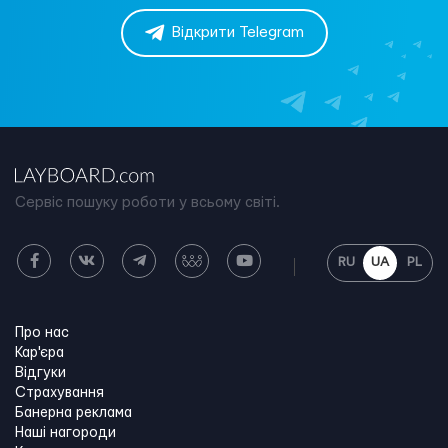
Відкрити Telegram
Сервіс пошуку роботи у всьому світі.
RU
UA
PL
Про нас
Кар'єра
Відгуки
Страхування
Банерна реклама
Наші нагороди