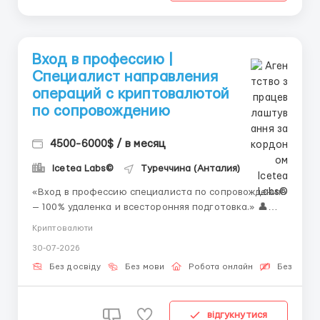
Вход в профессию |
Специалист направления
операций с криптовалютой
по сопровождению
4500-6000$ / в месяц
Icetea Labs©
Туреччина (Анталия)
«Вход в профессию специалиста по сопровождению
— 100% удаленка и всесторонняя подготовка.» 👤
Связь с HR (Telegram): @Vitaliy_Onosov_HR Формат:
Криптовалюти
Полностью удалённая работа Обучение: С первого
30-07-2026
дня за счет компании Сопровождение операций с
криптовалютой позволяет отслеж...
Без досвіду
Без мови
Робота онлайн
Безкошто
відгукнутися