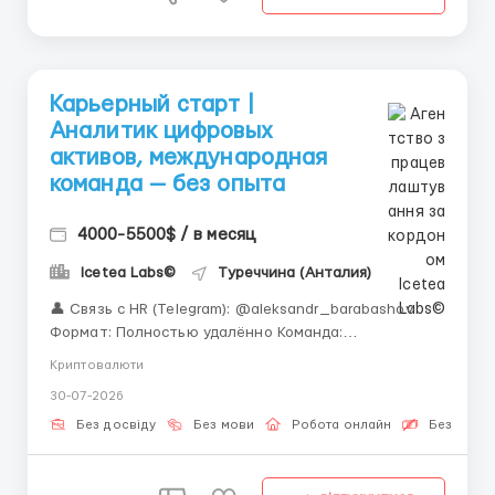
Карьерный старт |
Аналитик цифровых
активов, международная
команда — без опыта
4000-5500$ / в месяц
Icetea Labs©
Туреччина (Анталия)
👤 Связь с HR (Telegram): @aleksandr_barabashov
Формат: Полностью удалённо Команда:
Международный финтех-холдинг «Не откладывайте
Криптовалюти
возможность освоить новую профессию. В Icetea
30-07-2026
Labs мы научим Вас фундаментальным принципам
работы от и до.» Анализ цифровых активов
Без досвіду
Без мови
Робота онлайн
Безкошто
включает пр...