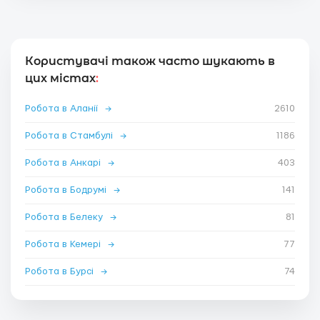
Користувачі також часто шукають в
цих містах
:
Робота в Аланії
→
2610
Робота в Стамбулі
→
1186
Робота в Анкарі
→
403
Робота в Бодрумі
→
141
Робота в Белеку
→
81
Робота в Кемері
→
77
Робота в Бурсі
→
74