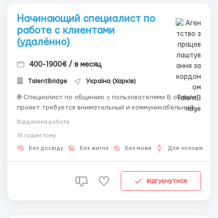
Начинающий специалист по
работе с клиентами
(удалённо)
400-1900€ / в месяц
TalentBridge
Україна (Харків)
🌐 Специалист по общению с пользователями В онлайн-
проект требуется внимательный и коммуникабельный
сотрудник. Что входит в работу: • Общение с
Віддалена робота
пользователями в переписке. • Ответы на вопросы и
16 годин тому
помощь с информацией. • Поддержание приятной
атмосферы в чате. • Выполнение п...
Без досвіду
Без житла
Без мови
Для чоловіків
відгукнутися