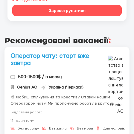
конфіденційності
Зареєструватися
Рекомендовані вакансії
:
Оператор чату: старт вже
завтра
500-1500$ / в месяц
Genius AС
Україна (Черкаси)
🎨 Любиш спілкування та креатив? Ставай нашим
Оператором чату! Ми пропонуємо роботу в крутому
середовищі, де цінують твою особистість. Ніякого
Віддалена робота
стресу та «холодних» дзвінків — тільки цікаве
11 годин тому
листування. Вимоги до тебе: Мати під рукою ноутбук чи
ПК зі стабільним інтернет...
Без досвіду
Без житла
Без мови
Для чоловіків