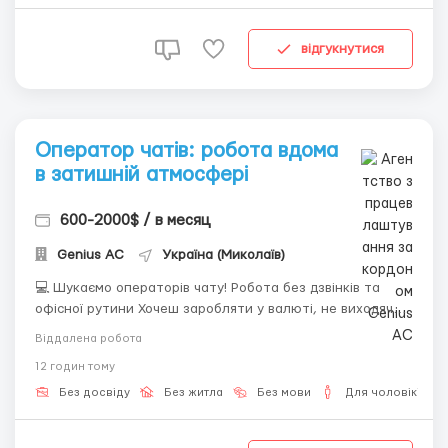
відгукнутися
Оператор чатів: робота вдома
в затишній атмосфері
600-2000$ / в месяц
Genius AС
Україна (Миколаїв)
💻 Шукаємо операторів чату! Робота без дзвінків та
офісної рутини Хочеш заробляти у валюті, не виходячи з
дому? Ми пропонуємо просту та цікаву роботу —
Віддалена робота
ведення текстових діалогів англійською мовою. Для
12 годин тому
роботи тобі знадобиться: Власний ноутбук або ПК (це
обов'язкова умова); ...
Без досвіду
Без житла
Без мови
Для чоловіків