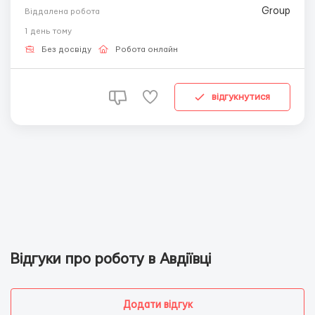
та підтримку адміністратора 24/7. 📌 Вимоги: Наявність
Віддалена робота
комп’ютера або ноутбука; Відповідальність та
1 день тому
комунікабельність; Досвід роботи буде перевагою. 📌
Обов’язки: Складання та написання листі...
Без досвіду
Робота онлайн
відгукнутися
Відгуки про роботу в Авдіївці
Додати відгук