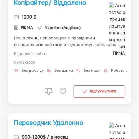
Копірайтер/ Віддалено
1200 $
FIKMA
Україна (Авдіївка)
Наша агенція співпрацює з провідними
міжнародними сайтами й шукає комунікабельних
співробітників для роботи в текстових чатах.Наші
Віддалена робота
вимоги:ОБОВ'ЯЗКОВО: наявність ПК або ноутбуку
09-02-2026
(робота з телефона чи планшета
НЕМОЖЛИВА).Стабільний доступ до швидкісного
Без досвіду
Без житла
Без мови
Робота онлай
Інтернету.Готовність працювати повний робочий
де...
відгукнутися
Переводчик Удаленно
900-1200$ / в месяц