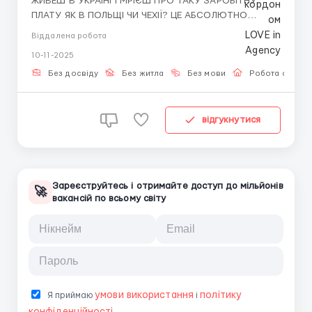
ЖИВЕШ В УКРАЇНІ І МРІЄШ ПРО ТАКУ ЗАРОБІТНУ
ПЛАТУ ЯК В ПОЛЬЩІ ЧИ ЧЕХІЇ? ЦЕ АБСОЛЮТНО
РЕАЛЬНО!Пропонуємо розглянути віддалену роботу з
Віддалена робота
зарплатою не гірше ніж закордоном!Пишіть мені у
10-11-2025
телеграмм @Nastya_WorkHR і я детально розповім
Вам про роботу. ВИМОГИ:Наявність ПК чи ноута; (
Без досвіду
Без житла
Без мови
Робота онлай
телефон або планшет...
відгукнутися
Зареєструйтесь і отримайте доступ до мільйонів
🚀
вакансій по всьому світу
умови використання
політику
Я приймаю
і