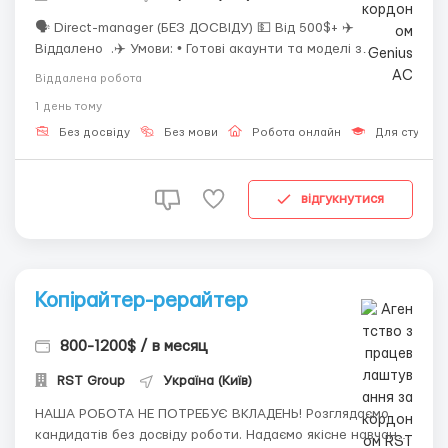
🗣 Direct-manager (БЕЗ ДОСВІДУ) 💵 Від 500$+ ✈️
Віддалено .✈️ Умови: • Готові акаунти та моделі з
активною базою клієнтів • Повне навчання з нуля та
Віддалена робота
спеціальні інструменти для роботи • Підтримка адміна
1 день тому
та команди • Стабільний графік у зручні зміни: 23...
Без досвіду
Без мови
Робота онлайн
Для студент
відгукнутися
Копірайтер-рерайтер
800-1200$ / в месяц
RST Group
Україна (Київ)
НАША РОБОТА НЕ ПОТРЕБУЄ ВКЛАДЕНЬ! Розглядаємо
кандидатів без досвіду роботи. Надаємо якісне навчання