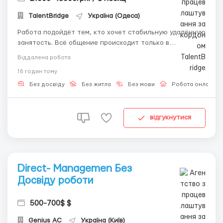
TalentBridge
Україна (Одеса)
Работа подойдёт тем, кто хочет стабильную удалённую
занятость. Всё общение происходит только в
текстовом формате. ✨ Ваши задачи: — Общение с
Віддалена робота
пользователями в чате — Использование готовых
16 годин тому
сообщений — Поддержание активности профиля —
Работа в удобной системе 🎓 Мы...
Без досвіду
Без житла
Без мови
Робота онлайн
відгукнутися
Direct- Managemen Без
Досвіду роботи
500-700$ $
Genius AС
Україна (Київ)