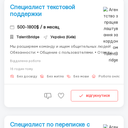
Специалист текстовой
поддержки
500-1800$ / в месяц
TalentBridge
Україна (Київ)
Мы расширяем команду и ищем общительных людей!
Обязанности: • Общение с пользователями. • Ответы на
сообщения. • Помощь в решении простых вопросов. •
Віддалена робота
Поддержание качественного сервиса. Что мы
16 годин тому
предлагаем: 💰 Своевременную оплату. 🏠 Полностью
удалённую работу. 📅 Гибкий ...
Без досвіду
Без житла
Без мови
Робота онлайн
відгукнутися
Специалист по переписке с