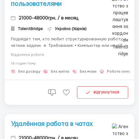
пользователями
21000-48000грн. / в месяц
TalentBridge
Україна (Харків)
Подойдёт тем, кто любит структурированную работу и
чёткие задачи. 🔹 Требования: • Компьютер или ноутбук;
• Стабильный интернет; • Уверенный пользователь ПК; •
Віддалена робота
Грамотная письменная речь; • Внимательность к
16 годин тому
деталям. 🔹 Обязанности: • Общение с пользователям...
Без досвіду
Без житла
Без мови
Робота онлайн
відгукнутися
Удалённая работа в чатах
21000-48000грн. / в месяц