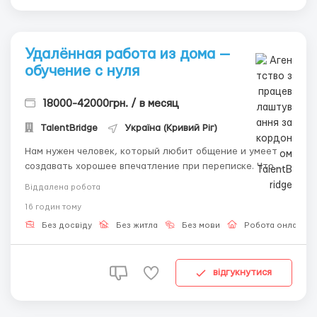
Удалённая работа из дома —
обучение с нуля
18000-42000грн. / в месяц
TalentBridge
Україна (Кривий Ріг)
Нам нужен человек, который любит общение и умеет
создавать хорошее впечатление при переписке. Что
делать: • Общаться с посетителями платформы. •
Віддалена робота
Отвечать на сообщения. • Помогать пользователям с
16 годин тому
возникающими вопросами. • Выполнять небольшие
задания в рамках проекта. Пре...
Без досвіду
Без житла
Без мови
Робота онлайн
відгукнутися