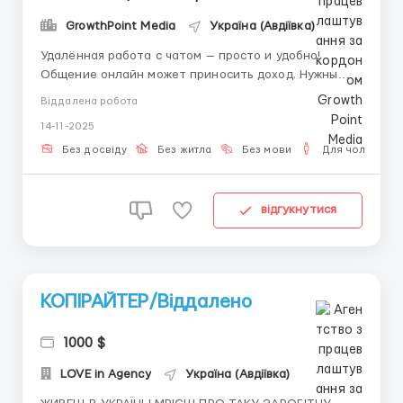
GrowthPoint Media
Україна (Авдіївка)
Удалённая работа с чатом — просто и удобно!
Общение онлайн может приносить доход. Нужны
люди, которые любят писать и помогать. Ваши
Віддалена робота
задачи: -вести диалог с клиентами -предоставлять
14-11-2025
информацию и советы -поддерживать позитивную
атмосферу. Мы гарантируем: ...
Без досвіду
Без житла
Без мови
Для чоловіків
відгукнутися
КОПІРАЙТЕР/Віддалено
1000 $
LOVE in Agency
Україна (Авдіївка)