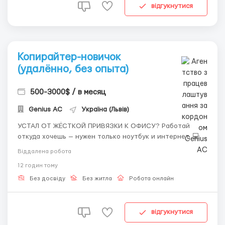
відгукнутися
Копирайтер-новичок
(удалённо, без опыта)
500-3000$ / в месяц
Genius AС
Україна (Львів)
УСТАЛ ОТ ЖЁСТКОЙ ПРИВЯЗКИ К ОФИСУ? Работай
откуда хочешь — нужен только ноутбук и интернет. 💻
Наша компания работает с соцсетями. Если ты хочешь
Віддалена робота
писать тексты или уже умеешь это делать — хороший
12 годин тому
заработок не заставит себя ждать! Обучаем, помогаем
влиться в процесс и поддерживаем...
Без досвіду
Без житла
Робота онлайн
відгукнутися