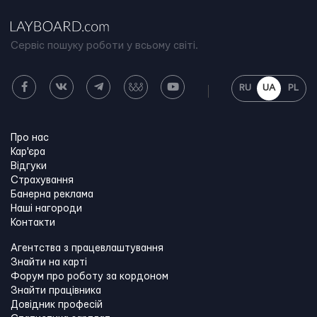
Сервіс пошуку роботи у всьому світі.
RU
UA
PL
Про нас
Кар'єра
Відгуки
Страхування
Банерна реклама
Наші нагороди
Контакти
Агентства з працевлаштування
Знайти на карті
Форум про роботу за кордоном
Знайти працівника
Довідник професій