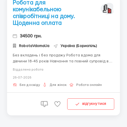
Робота для
комунікабельною
співробітниці на дому.
Щоденна оплата
34500 грн.
RobotaVdomaUa
Україна (Бориспіль)
Без вкладень і без продажу Робота вдома для
дівчини 18-45 років Навчання та повний супровід в
процесі роботи. Написання коротких листів. Не за
Віддалена робота
що платити не потрібно. Наявність ноутбука або
26-07-2026
комп'ютера обов'язково. Графік роботи договірний.
За подробицями пишіть в telegram + 38068 584 84
Без досвіду
Для жінок
Робота онлайн
0...
відгукнутися