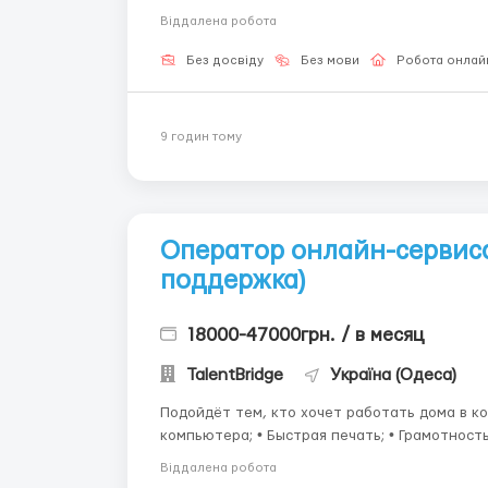
атмосферу общения. Условия: 
Віддалена робота
Без досвіду
Без мови
Робота онлай
9 годин тому
Оператор онлайн-сервиса
поддержка)
18000-47000грн. / в месяц
TalentBridge
Україна (Одеса)
Подойдёт тем, кто хочет работать дома в комфортных условия
компьютера; • Быстрая печать; • Грамотность; • От
Работа полностью онлайн; • Сменный график;
Віддалена робота