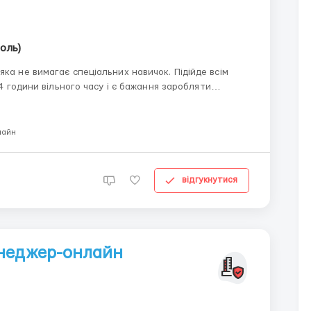
поль)
ка не вимагає спеціальних навичок. Підійде всім
-4 години вільного часу і є бажання заробляти
-45 років , наявність ПК і вільного виходу в
лайн
відгукнутися
енеджер-онлайн