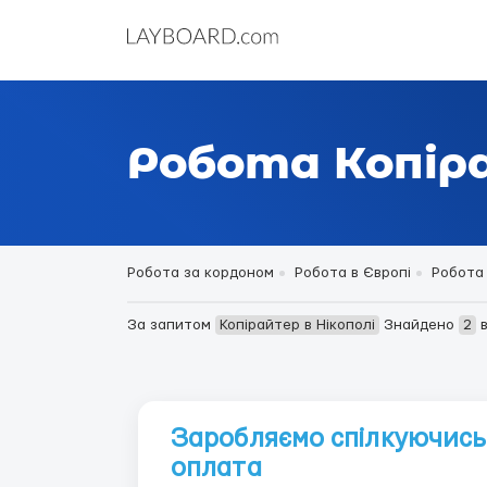
Робота Копіра
Робота за кордоном
Робота в Європі
Робота 
За запитом
Копірайтер в Нікополі
Знайдено
2
в
Заробляємо спілкуючись
оплата