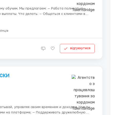
 Работа полностью
ься с клиентами в
 заинтересованность пользовател...
аїнців
відгукнутися
ски
вай, управляя своим временем и доходом. Что ты
тами на платформе; — Поддерживать дружелюбную