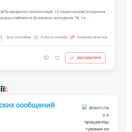
нтівПроведення презентацій та переговорівСкладання
нкурентівВимоги:Впевнене володіння ПК та
а орієнтація на результатУміння працювати в
тиКон...
Для чоловіків
Робота онлайн
Безкоштовна вакансія
відгукнутися
ії
:
ских сообщений