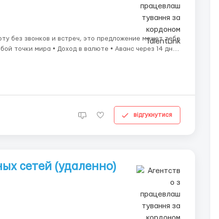
ту без звонков и встреч, это предложение может тебе
• Обучение для новичков • Поддержку опытных сотрудников Требования: &b...
відгукнутися
ых сетей (удаленно)