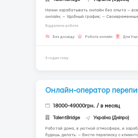
Начни зарабатывать онлайн без опыта — всему обучим. Мы предлагаем: —
онлайн; — Удобный график; — Своевременные выплаты. Что делать: — Общат
чате; — Отправлять письма; — Поддерживать
Віддалена робота
Без досвіду
Робота онлайн
Для Укр
9 годин тому
Онлайн-оператор перепи
18000-49000грн. / в месяц
TalentBridge
Україна (Дніпро)
Работай дома, в уютной атмосфере, и зарабаты
будешь делать: — Вести переписку с клиен