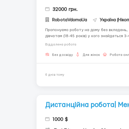
32000 грн.
RobotaVdomaUa
Україна (Ніко
Пропонуємо роботу на дому без вкладень, я
дівчатам (18-45 років) у кого знайдеться 3
Навчання в процесі роботи. Вимога: Жінка 18
Віддалена робота
інтернет, впевнене користування ...
Без досвіду
Для жінок
Робота он
6 днiв тому
Дистанційна робота| М
1000 $