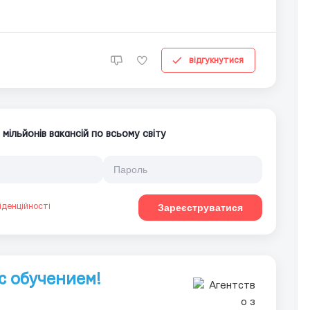
відгукнутися
ільйонів вакансій по всьому світу
іденційності
Зареєструватися
с обучением!