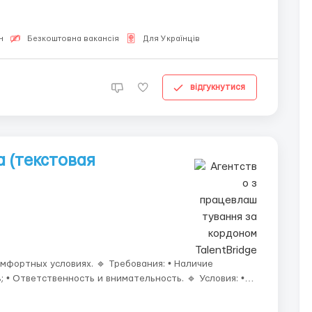
— Полностью удалённый формат; — Гибкий график, смены от 9&nbs...
н
Безкоштовна вакансія
Для Українців
відгукнутися
 (текстовая
х. 🔹 Требования: • Наличие
ветственность и внимательность. 🔹 Условия: •
 • Оплачиваемое обучение; ...