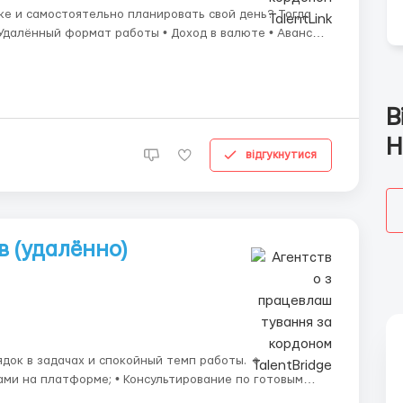
е и самостоятельно планировать свой день? Тогда
через 14 дней • Обучение с нуля • Поддержка команды Требования: &bu...
В
Н
відгукнутися
в (удалённо)
ок в задачах и спокойный темп работы. 🔹
; • Фиксация обращений и отчётность. 🔹