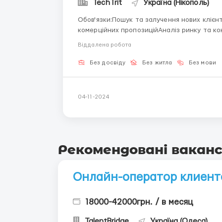
TechTrit
Україна (Нікополь)
Обов'язки:Пошук та залучення нових кліє
комерційних пропозиційАналіз ринку та ко
інтернет-технологіямиКомунікабельність т
Віддалена робота
командіМи пропонуємо:Гнучкий графік робо
Без досвіду
Без житла
Без мови
04-11-2024
Рекомендовані ваканс
Онлайн-оператор клиент
18000-42000грн. / в месяц
TalentBridge
Україна (Одеса)