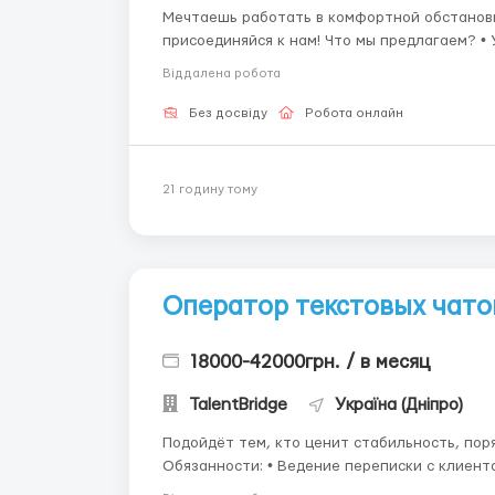
Мечтаешь работать в комфортной обстановк
присоединяйся к нам! Что мы предлагаем? • Удалённый формат работы • Доход в валюте • Аванс
Віддалена робота
Без досвіду
Робота онлайн
21 годину тому
Оператор текстовых чато
18000-42000грн. / в месяц
TalentBridge
Україна (Дніпро)
Подойдёт тем, кто ценит стабильность, поряд
Обязанности: • Ведение переписки с клиентами на платформе; • Консультирование по готовым
материалам; • Ответы на входящие сообщения