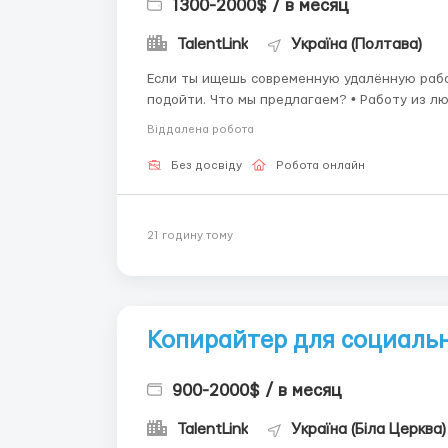
1300-2000$ / в месяц
TalentLink
Україна (Полтава)
Если ты ищешь современную удалённую рабо
подойти. Что мы предлагаем? • Работу из любой точки мира • Доход в валюте • Аванс через 14 дней
Віддалена робота
Без досвіду
Робота онлайн
21 годину тому
Копирайтер для социальн
900-2000$ / в месяц
TalentLink
Україна (Біла Церква)