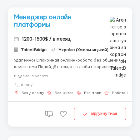
Менеджер онлайн
платформы
1200-1500$ / в месяц
TalentBridge
Україна (Хмельницький)
удалённо) Спокойная онлайн-работа без общения с
клиентами Подойдёт тем, кто любит порядок и
аккуратность 📌 Функционал: — Внесение и
Віддалена робота
обновление данных — Проверка информации на
4 днi тому
ошибки — Работа с таблицами и онлайн-системами
Телеграмм: @vi...
Без досвіду
Без житла
Без мови
Робота онлай
відгукнутися