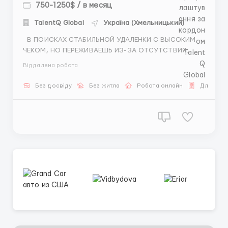
750-1250$ / в месяц
TalentQ Global
Україна (Хмельницький)
В ПОИСКАХ СТАБИЛЬНОЙ УДАЛЕНКИ С ВЫСОКИМ
ЧЕКОМ, НО ПЕРЕЖИВАЕШЬ ИЗ-ЗА ОТСУТСТВИЯ
ПРАКТИКИ? ЭТО НЕ ПРОБЛЕМА! МЫ ГАРАНТИРУЕМ
Віддалена робота
ПЕРСОНАЛЬНОЕ НАСТАВНИЧЕСТВО, ПОДДЕРЖКУ
КОМАНДЫ 24/7 И ПОШАГОВЫЙ ПЛАН ВЫХОДА НА
Без досвіду
Без житла
Робота онлайн
Для Укра
ВЫСОКИЙ ДОХОД С ПЕРВОГО МЕСЯЦА. Если ты готов
к переменам — жми «Откликнут...