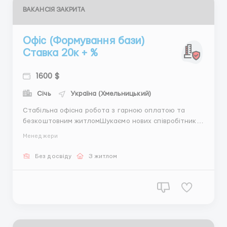
ВАКАНСІЯ ЗАКРИТА
Офіс (Формування бази)
Ставка 20к + %
1600 $
Січь
Україна (Хмельницький)
Стабільна офісна робота з гарною оплатою та
безкоштовним житломШукаємо нових співробітників
у команду. Робота в офісі з уже підготовленою
Менеджери
базою клієнтів — без пошуку, без стресу. Підійде
навіть без досвіду — всьому навчимо.Ваші завдання:–
Без досвіду
З житлом
Обробка заявок від клієнтів– Заповнен...