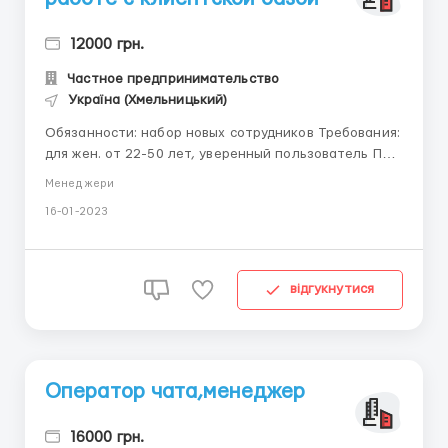
12000 грн.
Частное предпринимательство
Україна (Хмельницький)
Обязанности: набор новых сотрудников Требования:
для жен. от 22-50 лет, уверенный пользователь ПК,
наличие компьютера или телефона и интернета,
Менеджери
нацеленность на результат и активная жизненная
16-01-2023
позиция Условия: график работы обсуждается на
собеседовании, зп на карту любого банка на выбор,
возможна полн...
відгукнутися
Оператор чата,менеджер
16000 грн.