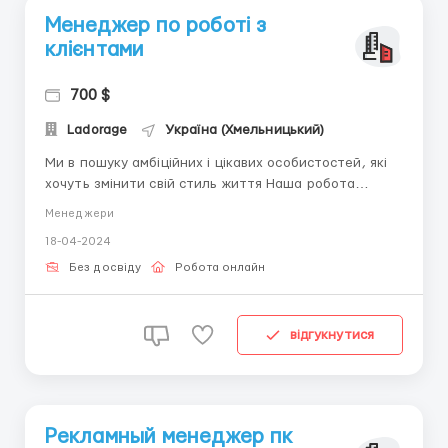
Менеджер по роботі з
клієнтами
700 $
Ladorage
Україна (Хмельницький)
Ми в пошуку амбіційних і цікавих особистостей, які
хочуть змінити свій стиль життя Наша робота
дозволить вам не тільки добре заробити, а й
Менеджери
розвинути свої комунікативні навички Умови: -
18-04-2024
Графік роботи на вибір - Оплата праці в доларах -
Оплачуване стажування - Навчання без вкладень
Без досвіду
Робота онлайн
Вим...
відгукнутися
Рекламный менеджер пк