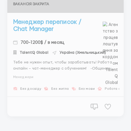
ВАКАНСІЯ ЗАКРИТА
Менеджер переписок /
Chat Manager
700-1200$ / в месяц
TalentQ Global
Україна (Хмельницький)
Тебе не нужен опыт, чтобы зарабатывать! Работа
онлайн – чат-менеджер с обучением! -Общение
только в чате -Гибкий график: утро, день или ночь
Менеджери
-Только ПК или ноутбук Пиши в Telegram:
@ViktoriiaHRrecruiter— начни зарабатывать уже
Без досвіду
Без житла
Без мови
Робота онлай
сегодня! Ссылка на диал...