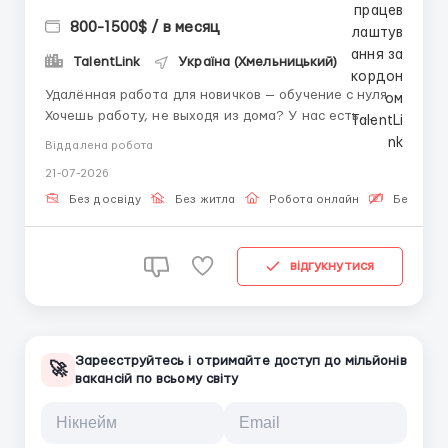
800-1500$ / в месяц
TalentLink
Україна (Хмельницький)
Удалённая работа для новичков — обучение с нуля
Хочешь работу, не выходя из дома? У нас есть
надёжный и понятный способ заработка без опыта.
Віддалена робота
Твои задачи: — Общение в чатах с клиентами; —
21-07-2026
Отправка писем и уведомлений через платформу.
Что мы предлагаем: — Пошаговое ...
Без досвіду
Без житла
Робота онлайн
Безкошто
відгукнутися
Зареєструйтесь і отримайте доступ до мільйонів
🚀
вакансій по всьому світу