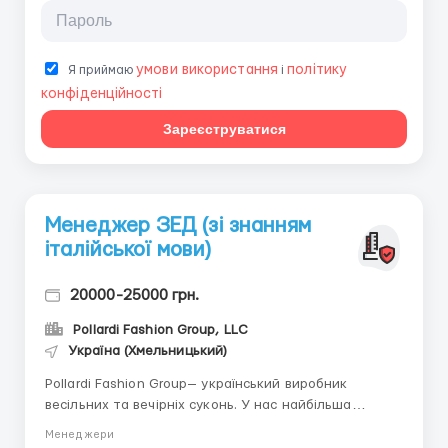
умови використання
політику
Я приймаю
і
конфіденційності
Зареєструватися
Менеджер ЗЕД (зі знанням
італійської мови)
20000-25000 грн.
Pollardi Fashion Group, LLC
Україна (Хмельницький)
Pollardi Fashion Group— український виробник
весільних та вечірніх суконь. У нас найбільша
фабрика з пошиття весільних суконь у Європі.Наші
Менеджери
сукні обирають наречені всього світу в свій