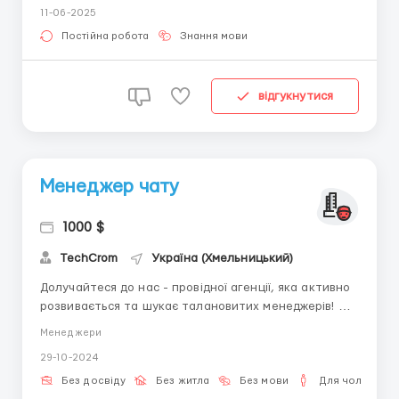
11-06-2025
особливий день!Шукаємо в нашу команду менеджера
з продажу зі знанням італійської мови.Ми
Постійна робота
Знання мови
пропонуємо:Ставка 100...
відгукнутися
Менеджер чату
1000 $
TechCrom
Україна (Хмельницький)
Долучайтеся до нас - провідної агенції, яка активно
розвивається та шукає талановитих менеджерів! Ми
шукаємо людей, які готові вчитися, розвиватися і
Менеджери
заробляти стабільний дохід. Потрібна наявність
29-10-2024
персонального комп'ютера, високошвидкісного
інтернету і грамотної мови. Ми пропонуємо гнучкий
Без досвіду
Без житла
Без мови
Для чоловіків