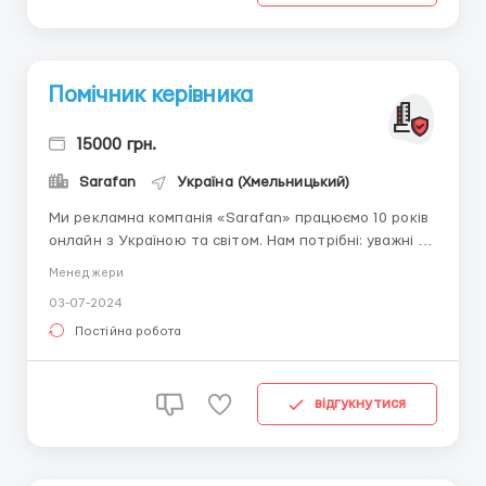
Помічник керівника
15000 грн.
Sarafan
Україна (Хмельницький)
Ми рекламна компанія «Sarafan» працюємо 10 років
онлайн з Україною та світом. Нам потрібні: уважні та
відповідальні, які хочуть бути корисними іншим
Менеджери
стресостійкі відповідальніі та уважні до деталей
03-07-2024
вміють працювати в команді досвід роботи, але не є
обов'язковим, бо ми навчає...
Постійна робота
відгукнутися