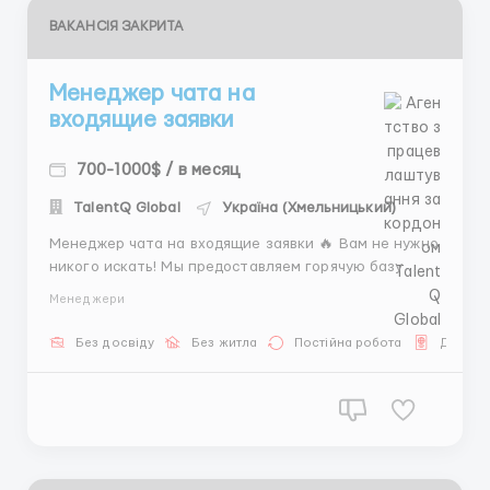
ВАКАНСІЯ ЗАКРИТА
Менеджер чата на
входящие заявки
700-1000$ / в месяц
TalentQ Global
Україна (Хмельницький)
Менеджер чата на входящие заявки 🔥 Вам не нужно
никого искать! Мы предоставляем горячую базу
клиентов, которые сами нам пишут. Суть работы: —
Менеджери
Общение по готовым сценариям в чатах. —
Выявление потребностей, работа с возражениями.
Без досвіду
Без житла
Постійна робота
Для Укр
— Фиксация данных в системе. Условия...