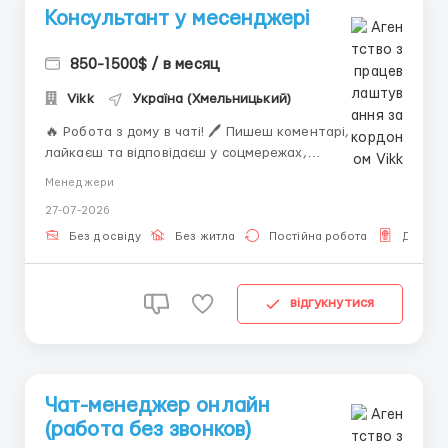
Консультант у месенджері
850-1500$ / в месяц
Vikk
Україна (Хмельницький)
🔥 Робота з дому в чаті! 🖊 Пишеш коментарі,
лайкаєш та відповідаєш у соцмережах,
використовуючи готові шаблони. ✅ Онлайн, гнучкий
Менеджери
графік, кар'єрний зріст. Хочеш заробляти, просто
27-07-2026
переписуючись? Ми шукаємо тебе! Що робити: 💬
Відповідати на повідомлення 😎 Підтримувати
Без досвіду
Без житла
Постійна робота
Для Укр
легкий, дружній чат ...
відгукнутися
Чат-менеджер онлайн
(работа без звонков)