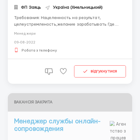
ФП Заяць
Україна (Хмельницький)
Требования: Нацеленность на результат,
целеустремленость,желание зарабатывать Где
работать? Работаем дома,переписка в соц сетях,на
Менеджери
почте,можна с телефона Условия работы: Можна
09-08-2022
без опыта,у нас есть обучении. Занятость от 2-5
часов в любое удобное вам время. От 16 лет. ...
Робота з телефону
відгукнутися
ВАКАНСІЯ ЗАКРИТА
Менеджер службы онлайн-
сопровождения