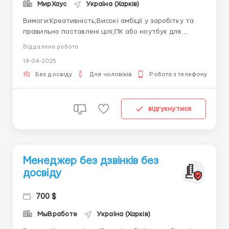
МирХаус
Україна (Харків)
Вимоги:Креативність;Високі амбіції у заробітку та
правильно поставлені цілі;ПК або ноутбук для
роботи та Інтернет (планшети та смартфони для
Віддалена робота
роботи не підходять);Організованість.Умови
18-04-2025
роботи:Працюємо віддалено;Є можливість вибору
графіку роботи.Пиши одразу у Telegram ...
Без досвіду
Для чоловіків
Робота з телефону
відгукнутися
Менеджер без дзвінків без
досвіду
700 $
МыВработе
Україна (Харків)