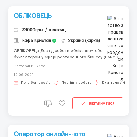
ОБЛІКОВЕЦЬ
23000грн. / в месяц
Кафе Кристал
Україна (Харків)
ОБЛІКОВЕЦЬ Досвід роботи обліковцем або
бухгалтером у сфері ресторанного бізнесу (HoReCa)
від 1 року. Впевнений користувач Syrve (iiko) -
Ресторани - кафе
бажано, але готові навчити. Знання ПК, Excel на
12-06-2026
високому рівні. Розуміння процесів інвентаризації,
руху товарів. Уважність до деталей, п чесність т...
Потрібен досвід
Постійна робота
Для чоловіків
відгукнутися
Оператор онлайн-чата