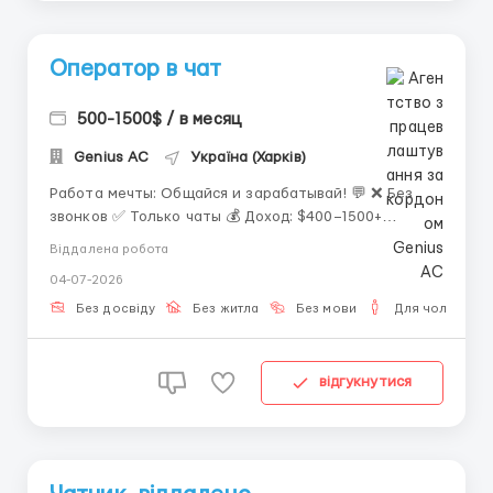
Оператор в чат
500-1500$ / в месяц
Genius AС
Україна (Харків)
Работа мечты: Общайся и зарабатывай! 💬 ❌ Без
звонков ✅ Только чаты 💰 Доход: $400–1500+
(сдельно 40-50%) 🌍 Полная удаленка и 8 графиков
Віддалена робота
нв выбор. Нужен только ПК и умение пользоваться
04-07-2026
переводчиком. Отклик в ТГ: @bit_rec13 ...
Без досвіду
Без житла
Без мови
Для чоловіків
відгукнутися