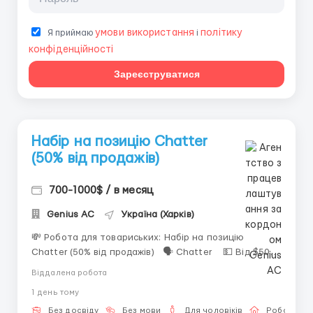
умови використання
політику
Я приймаю
і
конфіденційності
Зареєструватися
Набір на позицію Chatter
(50% від продажів)
700-1000$ / в месяц
Genius AС
Україна (Харків)
💸 Робота для товариських: Набір на позицію
Chatter (50% від продажів) 🗣 Chatter 💵 Від $500
+ % ✈️ Віддалено ✈️ Що потрібно робити: • вести
Віддалена робота
переписки; • підтримувати інтерес клієнтів; •
1 день тому
працювати з реальними людьми &bull...
Без досвіду
Без мови
Для чоловіків
Робота он