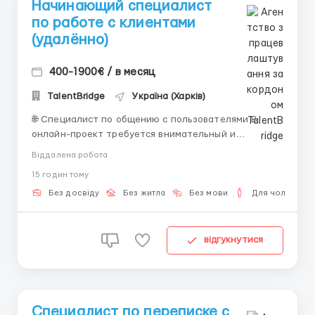
Начинающий специалист
по работе с клиентами
(удалённо)
400-1900€ / в месяц
TalentBridge
Україна (Харків)
🌐 Специалист по общению с пользователями В
онлайн-проект требуется внимательный и
коммуникабельный сотрудник. Что входит в работу:
Віддалена робота
• Общение с пользователями в переписке. • Ответы
15 годин тому
на вопросы и помощь с информацией. •
Поддержание приятной атмосферы в чате. •
Без досвіду
Без житла
Без мови
Для чоловіків
Выполнение п...
відгукнутися
Специалист по переписке с