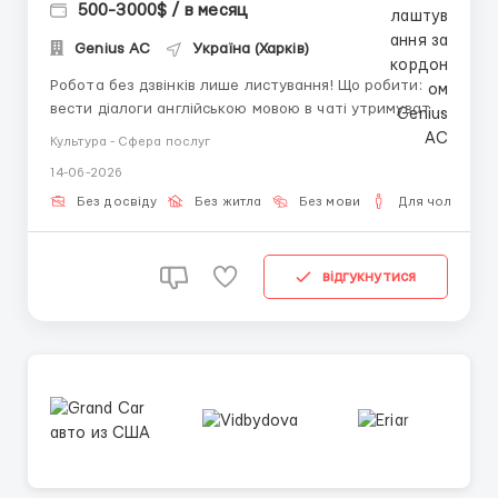
500-3000$ / в месяц
Genius AС
Україна (Харків)
Робота без дзвінків лише листування! Що робити:
вести діалоги англійською мовою в чаті утримувати
увагу співрозмовника та розвивати розмову стежити
Культура - Сфера послуг
за актуальними темами спілкування вести звітність
14-06-2026
у таблицях наповнювати акаунт готовим контентом
Вимоги: - Ноутбук або ПК + інтернет - гра...
Без досвіду
Без житла
Без мови
Для чоловіків
відгукнутися