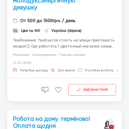
молодую,энергичную
девушку
От 500 до 1500грн. / день
Цветы 401
Україна (Харків)
Требования: Требуется стоять на улице приглашать
людей👌🏻 Где работать? Цветочный магазин( зазыв-
продавец) наше Местонахождение:Харьков
Магазини - Супермаркети - Торгові центри
центральный рынок😁 Будем рады видеть вас в
17-02-2026
своем коллективе🫶🏻 Условия работы: Хорошо
зазывать людей🤗 Быстро и конкретно обслуживать
Потрібен досвід
Без житла
Постійна робота
Для
клиента😁...
відгукнутися
Робота на дому терміново!
Оплата щодня