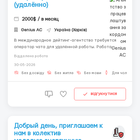
(удалённо)
2000$ / в месяц
Genius AС
Україна (Харків)
В международное дейтинг-агентство требуется
оператор чата для удалённой работы. Работа
предполагает ведение переписки на английском
Віддалена робота
языке в рамках специализированной онлайн-
30-05-2026
платформы. Тг для связи: @bit_rec13 📌 Суть
работы: — ведение текстового общения с
Без досвіду
Без житла
Без мови
Для чоловіків
англоязычной аудиторией ...
відгукнутися
Добрый день, приглашаем к
нам в колектив