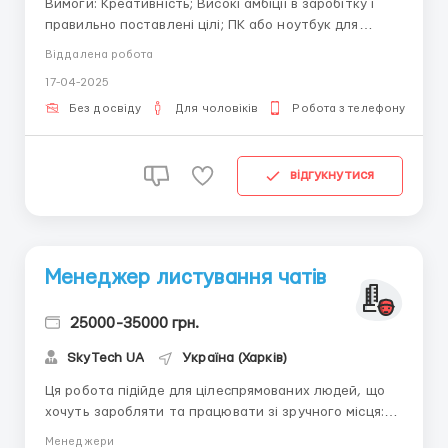
Вимоги: Креативність; Високі амбіції в заробітку і
правильно поставлені цілі; ПК або ноутбук для
роботи та Інтернет (планшети і смартфони для
Віддалена робота
роботи не підходять) Організованість. Умови
17-04-2025
роботи: Працюємо віддалено Є можливість вибору
графіка роботи. Пиши відразу в Telegram ...
Без досвіду
Для чоловіків
Робота з телефону
відгукнутися
Менеджер листування чатів
25000-35000 грн.
SkyTech UA
Україна (Харків)
Ця робота підійде для цілеспрямованих людей, що
хочуть заробляти та працювати зі зручного місця:
потрібен лише комп'ютер та доступ до
Менеджери