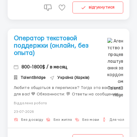
відгукнутися
Оператор текстовой
поддержки (онлайн, без
опыта)
800-1800$ / в месяц
TalentBridge
Україна (Харків)
Любите общаться в переписке? Тогда эта вакансия
для вас! 💙 Обязанности: 💬 Ответы на сообщения
пользователей. 📚 Работа по готовым алгоритмам.
Віддалена робота
🖊️ Ведение переписки. 📋 Выполнение простых
23-07-2026
задач. Мы предлагаем: 🏠 Удалённую работу. 💰
Стабильную оплату. 🎓 Обучение с нуля. 🤝
Без досвіду
Без житла
Без мови
Для чоловіків
Поддержку на всех ...