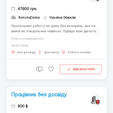
47800 грн.
RonotaDoma
Україна (Харків)
Пропонуємо роботу на дому без вкладень, яка не
вимагає спеціальних навичок. Підійде всім дівчатам
(18-45 років) у кого знайдеться 3-4 години вільного
Робочі спеціальності
часу і є бажання заробляти Навчання в процесі
05-07-2025
роботи. Вимога: Жінка 18-45 років , наявність ПК і
вільного виходу в інтернет, впевнене користуван...
Без досвіду
Для жінок
Робота онлайн
відгукнутися
Працівник без досвіду
800 $