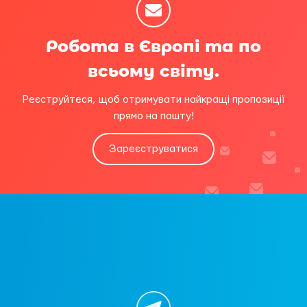
Робота в Європі та по
всьому світу.
Реєструйтеся, щоб отримувати найкращі пропозиції
прямо на пошту!
Зареєструватися