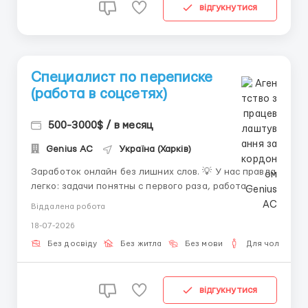
відгукнутися
Специалист по переписке
(работа в соцсетях)
500-3000$ / в месяц
Genius AС
Україна (Харків)
Заработок онлайн без лишних слов. 💡 У нас правда
легко: задачи понятны с первого раза, работа
выстроена, а включиться можно за день. Опыт не
Віддалена робота
важен. Мы обеспечиваем комфортный старт и
18-07-2026
поддерживаем от первой минуты обучения до
первой зарплаты. Обязанности: • Отвечать в
Без досвіду
Без житла
Без мови
Для чоловіків
диалогах текстом ...
відгукнутися