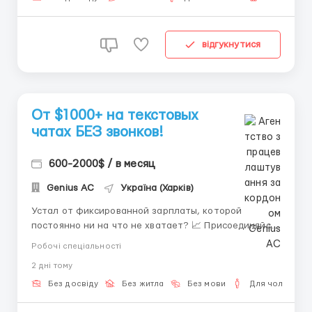
відгукнутися
От $1000+ на текстовых
чатах БЕЗ звонков!
600-2000$ / в месяц
Genius AС
Україна (Харків)
Устал от фиксированной зарплаты, которой
постоянно ни на что не хватает? 📈 Присоединяйся
к нашей амбициозной команде операторов чата, где
Робочі спеціальності
твой доход растет с каждым днем и зависит только
2 днi тому
от тебя! 🔹 Что мы предлагаем: Высокий процент:
40–50% от баланса чата, без скрытых вычетов 💰
Без досвіду
Без житла
Без мови
Для чоловіків
Реальный ...