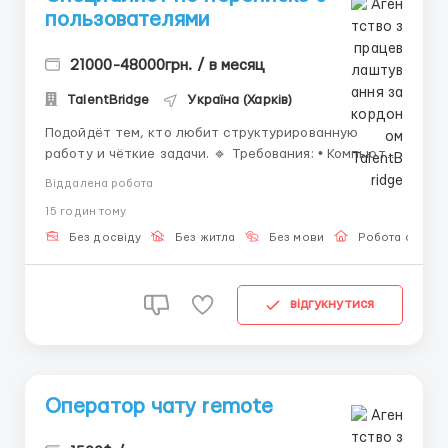
пользователями
21000-48000грн. / в месяц
TalentBridge
Україна (Харків)
Подойдёт тем, кто любит структурированную
работу и чёткие задачи. 🔹 Требования: • Компьютер
или ноутбук; • Стабильный интернет; • Уверенный
Віддалена робота
пользователь ПК; • Грамотная письменная речь; •
15 годин тому
Внимательность к деталям. 🔹 Обязанности: •
Общение с пользователям...
Без досвіду
Без житла
Без мови
Робота онлай
відгукнутися
Оператор чату remote