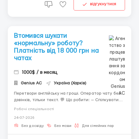
відгукнутися
Втомився шукати
«нормальну» роботу?
Платність від 18 000 грн на
чатах
1000$ / в месяц
Genius AС
Україна (Харків)
Перетвори англійську на гроші. Оператор чату без
дзвінків, тільки текст. 💬 Що робити: — Спілкуватися
від імені дівчини — Підтримувати розмову —
Робочі спеціальності
Отримувати 40–50% із доходу 📌 Необхідно: — ПК/
24-07-2026
ноутбук — Володіння письмовою англійською —
Бажання зароблят...
Без досвіду
Без мови
Для сімейних пар