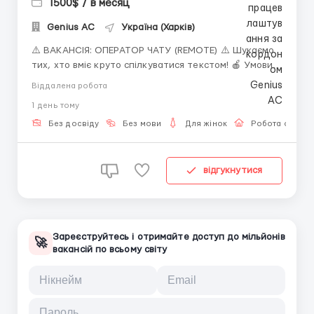
1500$ / в месяц
Genius AС
Україна (Харків)
⚠️ ВАКАНСІЯ: ОПЕРАТОР ЧАТУ (REMOTE) ⚠️ Шукаємо
тих, хто вміє круто спілкуватися текстом! 🍎 Умови:
— Дохід: 40-50% від баланса (стабільно $1000-2000/
Віддалена робота
міс). — Виплати щомісяця + аванси. — Графік 6/1
1 день тому
(зміни 06:00-14:00, 14:00-22:00, 22:00-06:00 та ін.). —
Робота з чатом без...
Без досвіду
Без мови
Для жінок
Робота онлай
відгукнутися
Зареєструйтесь і отримайте доступ до мільйонів
🚀
вакансій по всьому світу