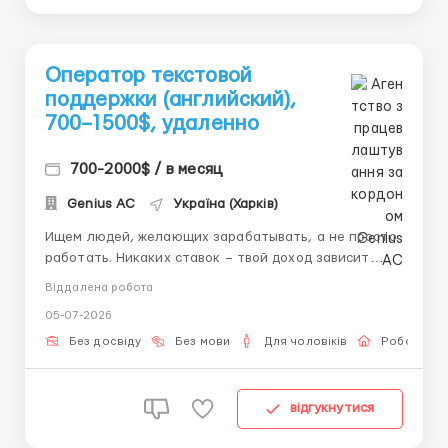
Оператор текстовой
поддержки (английский),
700–1500$, удаленно
700-2000$ / в месяц
Genius AС
Україна (Харків)
Ищем людей, желающих зарабатывать, а не просто
работать. Никаких ставок – твой доход зависит
только от тебя. 💬 Суть работы: Общение в чате с
Віддалена робота
иностранцами от имени девушки (по ее согласию).
05-07-2026
Только текст без звонков и видео. Ты ведешь
переписку по-английски, поддерживаешь интерес —
Без досвіду
Без мови
Для чоловіків
Робота он
и по...
відгукнутися