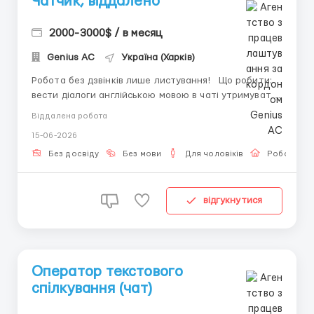
Чатчик, віддалено
2000-3000$ / в месяц
Genius AС
Україна (Харків)
Робота без дзвінків лише листування! Що робити:
вести діалоги англійською мовою в чаті утримувати
увагу співрозмовника та розвивати розмову стежити
Віддалена робота
за актуальними темами спілкування вести звітність
15-06-2026
у таблицях наповнювати акаунт готовим контентом
Вимоги: -...
Без досвіду
Без мови
Для чоловіків
Робота он
відгукнутися
Оператор текстового
спілкування (чат)