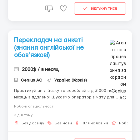
відгукнутися
Перекладач на анкеті
(знання англійської не
обов'язкові)
2000$ / в месяц
Genius AС
Україна (Харків)
Практикуй англійську та заробляй від $1000 на
місяць віддалено! Шукаємо операторів чату для
ведення текстових комунікацій з іноземцями.
Робочі спеціальності
Прекрасна можливість для тих, хто володіє
3 днi тому
письмовою англійською та хоче конвертувати свої
знання у високий дохід. Умови роботи: Робота без
Без досвіду
Без мови
Для чоловіків
Робота он
дзвінків т...