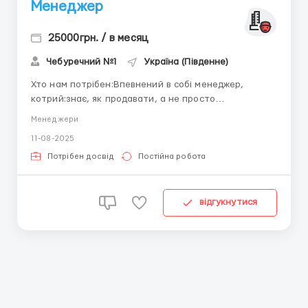
Менеджер
25000грн. / в месяц
Чебуречний №1
Україна (Південне)
Хто нам потрібен:Впевнений в собі менеджер,
котрий:знає, як продавати, а не просто
«розповідати»хоче більше заробляти та впливати
Менеджери
на результатвміє вести клієнта від першого
11-08-2025
торкання до покупкиЩо потрібно буде
робити:шукати клієнтів через месенджери,
Потрібен досвід
Постійна робота
інстаграм, фейсбук, тік токпрацювати з...
відгукнутися