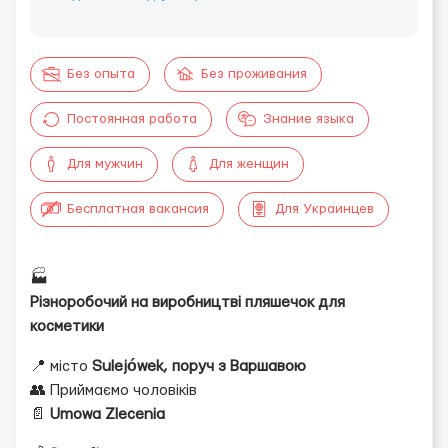
Без опыта
Без проживания
Постоянная работа
Знание языка
Для мужчин
Для женщин
Бесплатная вакансия
Для Украинцев
🏭
Різноробочий на виробництві пляшечок для
косметики
📍 місто
Sulejówek, поруч з Варшавою
👥 Приймаємо чоловіків
📄
Umowa Zlecenia