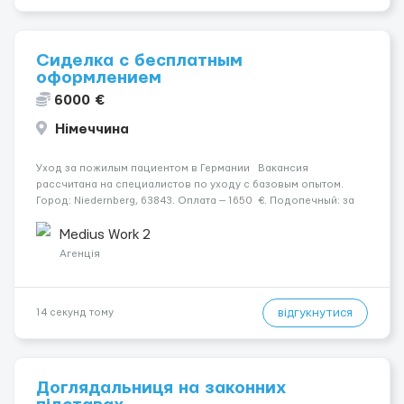
Сиделка с бесплатным
оформлением
6000 €
Німеччина
Уход за пожилым пациентом в Германии Вакансия
рассчитана на специалистов по уходу с базовым опытом.
Город: Niedernberg, 63843. Оплата — 1650 €. Подопечный: за
жінкою. Мобильность: Мобільний на візку (потрібна допомога
при переміщенні). Психологическое...
Medius Work 2
Агенція
відгукнутися
14 секунд тому
Доглядальниця на законних