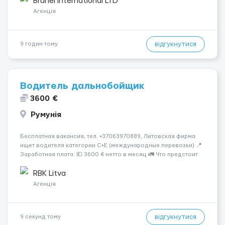
Brunel International LTD
собирать заказы, сортиро...
Агенція
відгукнутися
9 годин тому
Водитель дальнобойщик
3600 €
Румунія
Бесплатная вакансия, тел. +37063970889, Литовская фирма
ищет водителя категории C+E (международные перевозки) 📍
Заработная плата: 💶 3600 € нетто в месяц 🚛 Что предстоит
делать: Международные перевозки на тентах и
рефрижераторах. В среднем 400–500 км в день. Погрузки и
RBK Litva
разгрузки...
Агенція
відгукнутися
9 секунд тому