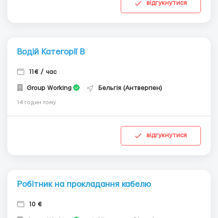
відгукнутися
Водій Категорії В
11€ / час
Group Working
Бельгія (Антверпен)
14 годин тому
відгукнутися
Робітник на прокладання кабелю
10 €