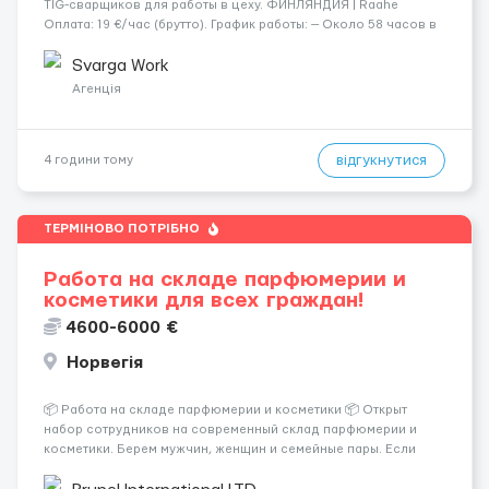
TIG-сварщиков для работы в цеху. ФИНЛЯНДИЯ | Raahe
Оплата: 19 €/час (брутто). График работы: — Около 58 часов в
неделю гарантированно. — Возможны дополнительные
переработки. Дата начала: — Как можно скорее....
Svarga Work
Агенція
відгукнутися
4 години тому
ТЕРМІНОВО ПОТРІБНО
Работа на складе парфюмерии и
косметики для всех граждан!
4600-6000 €
Норвегія
📦 Работа на складе парфюмерии и косметики 📦 Открыт
набор сотрудников на современный склад парфюмерии и
косметики. Берем мужчин, женщин и семейные пары. Если
раньше на складе не работали — ничего страшного, всему
обучают уже после приезда. Работа не тяжелая. Нужно