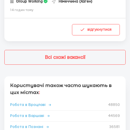
Group Working
Німеччина (Хаген)
14 годин тому
відгукнутися
Всі схожі вакансії
Користувачі також часто шукають в
цих містах
:
Робота в Вроцлаві
→
48850
Робота в Варшаві
→
44569
Робота в Познані
→
36581