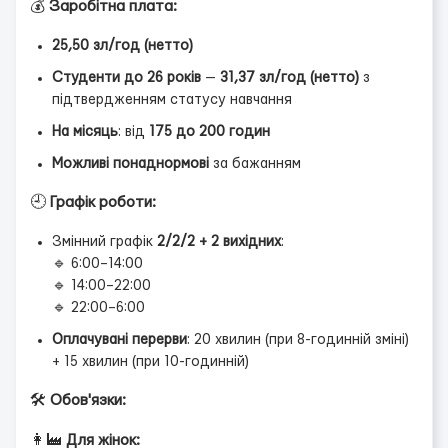
💰
Заробітна плата:
25,50 зл/год (нетто)
Студенти до 26 років
—
31,37 зл/год (нетто)
з
підтвердженням статусу навчання
На місяць
: від
175 до 200 годин
Можливі понаднормові
за бажанням
🕘
Графік роботи:
Змінний графік
2/2/2 + 2 вихідних
:
🔹 6:00–14:00
🔹 14:00–22:00
🔹 22:00–6:00
Оплачувані перерви
: 20 хвилин (при 8-годинній зміні)
+ 15 хвилин (при 10-годинній)
🛠
Обов'язки:
👩‍🏭
Для жінок: