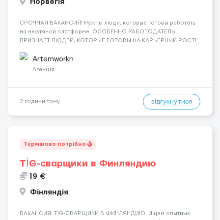
Норвегія
СРОЧНАЯ ВАКАНСИЯ! Нужны люди, которые готовы работать
на нефтяной платформе. ОСОБЕННО РАБОТОДАТЕЛЬ
ПРИЗНАЕТ ЛЮДЕЙ, КОТОРЫЕ ГОТОВЫ НА КАРЬЕРНЫЙ РОСТ!
ДАЮТ БЕСПЛАТНУЮ ВОЗМОЖНОСТЬ ОБУЧАТЬСЯ. Помощник
сварщика, Помощник механика ( стыковка метала, зачистка
Artemworkn
метала, подготовка рабочего места и т....
Агенція
відгукнутися
2 години тому
Терміново потрібно
TİG-сварщики в Финляндию
19 €
Фінляндія
​​ВАКАНСИЯ: TIG-СВАРЩИКИ В ФИНЛЯНДИЮ. Ищем опытных