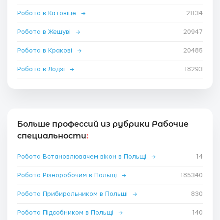
Робота в Катовіце
→
21134
Робота в Жешуві
→
20947
Робота в Кракові
→
20485
Робота в Лодзі
→
18293
Больше профессий из рубрики Рабочие
специальности
:
Робота Встановлювачем вікон в Польщі
→
14
Робота Різноробочим в Польщі
→
185340
Робота Прибиральником в Польщі
→
830
Робота Підсобником в Польщі
→
140