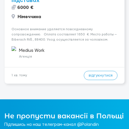
підставах
6000 €
Німеччина
Основное внимание уделяется повседневному
сопровождению. Оплата составляет 1650 €. Место работы —
Biberach Riß , 88400. Уход осуществляется за чоловіком.
Мобильность пациента: Мобільний з ходунками (ролатор,
палиця). Ночной уход: Вночі спить не прокидаючись. &n...
Medius Work
Агенція
відгукнутися
1 хв. тому
Не пропусти вакансії в Польщі
Підпишись на наш телеграм-канал @Polandin