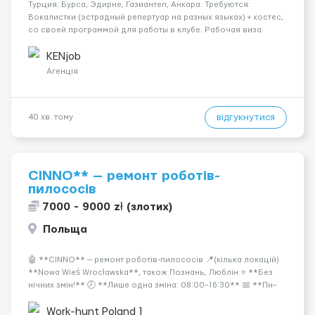
Турция: Бурса, Эдирне, Газиантеп, Анкара. Требуются:
Вокалистки (эстрадный репертуар на разных языках) + хостеc,
со своей программой для работы в клубе. Рабочая виза.
Контракт от четырех месяцев до года. Короткий контракт от
одного до трех месяцев. Мед. страховка. Высокая зарплат...
KENjob
Агенція
відгукнутися
40 хв. тому
CINNO** — ремонт роботів-
пилососів
7000 - 9000 zł (злотих)
Польща
🤖 **CINNO** — ремонт роботів-пилососів 📍(кілька локацій)
**Nowa Wieś Wrocławska**, також Познань, Люблін ⭐ **Без
нічних змін!** 🕗 **Лише одна зміна: 08:00–16:30** 📅 **Пн–
Пт** ☕ Перерва 30 хвилин 🏡 Вечори та вихідні — вільні. 💰
**Оплата:** 🔹 **25,36 zł/год ...
Work-hunt Poland 1