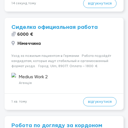
відгукнутися
14 секунд тому
Сиделка официальная работа
6000 €
Німеччина
Уход за пожилым пациентом в Германии Работа подойдёт
кандидатам, которые ищут стабильный и организованный
формат ухода. Город: Ulm, 89077. Оплата — 1800 €.
Подопечный: за чоловіком. Мобильность: Мобільний на візку
(потрібна допомога при переміщенні). ...
Medius Work 2
Агенція
відгукнутися
1 хв. тому
Робота по догляду за кордоном