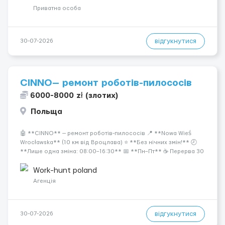
Приватна особа
відгукнутися
30-07-2026
CINNO— ремонт роботів-пилососів
6000-8000 zł (злотих)
Польща
🤖 **CINNO** — ремонт роботів-пилососів 📍 **Nowa Wieś
Wrocławska** (10 км від Вроцлава) ⭐ **Без нічних змін!** 🕗
**Лише одна зміна: 08:00–16:30** 📅 **Пн–Пт** ☕ Перерва 30
хвилин 🏡 Вечори та вихідні — вільні. 💰 **Оплата:** 🔹 **25,36
zł/год нетто** 🎓 **31,40 zł/го...
Work-hunt poland
Агенція
відгукнутися
30-07-2026