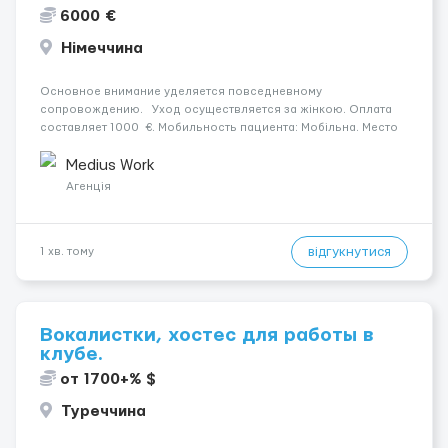
6000 €
Німеччина
Основное внимание уделяется повседневному
сопровождению. Уход осуществляется за жінкою. Оплата
составляет 1000 €. Мобильность пациента: Мобільна. Место
работы — Ehingen. Ночной уход: Безперервний сон без
пробуджень. Условия и требования: Пол кандидата: ж...
Medius Work
Агенція
відгукнутися
1 хв. тому
Вокалистки, хостес для работы в
клубе.
от 1700+% $
Туреччина