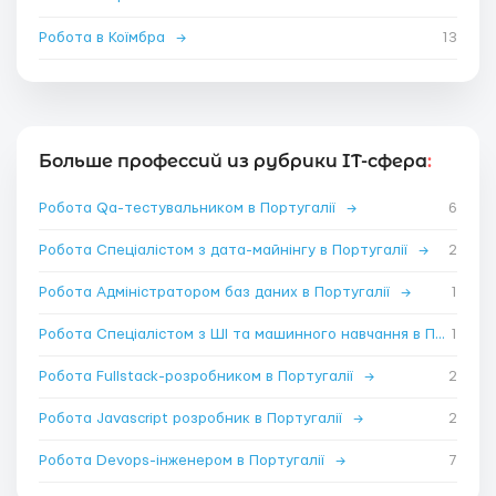
Робота в Коїмбра
→
13
Больше профессий из рубрики IT-сфера
:
Робота Qa-тестувальником в Португалії
→
6
Робота Спеціалістом з дата-майнінгу в Португалії
→
2
Робота Адміністратором баз даних в Португалії
→
1
Робота Спеціалістом з ШІ та машинного навчання в Португалії
1
Робота Fullstack-розробником в Португалії
→
2
Робота Javascript розробник в Португалії
→
2
Робота Devops-інженером в Португалії
→
7