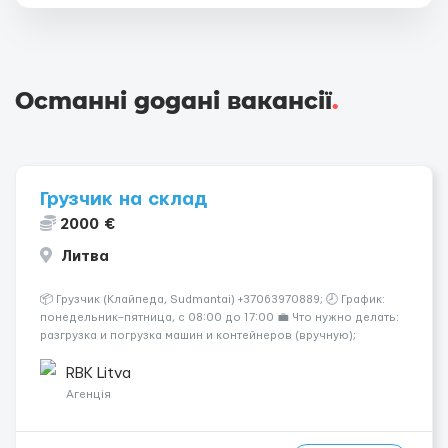
Останні додані вакансії
.
Грузчик на склад
2000 €
Литва
📦 Грузчик (Клайпеда, Sudmantai) +37063970889; 🕗 График:
понедельник–пятница, с 08:00 до 17:00 💼 Что нужно делать:
разгрузка и погрузка машин и контейнеров (вручную);
сортировка товара; поддержание порядка на складе;
выполнение других поручений заведующего складом. ✅
RBK Litva
Требования: ...
Агенція