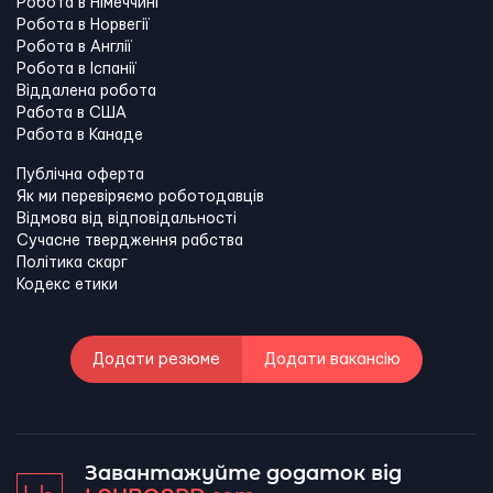
Робота в Німеччині
Робота в Норвегії
Робота в Англії
Робота в Іспанії
Віддалена робота
Работа в США
Работа в Канадe
Публічна оферта
Як ми перевіряємо роботодавців
Відмова від відповідальності
Сучасне твердження рабства
Політика скарг
Кодекс етики
Додати резюме
Додати вакансію
Завантажуйте додаток від