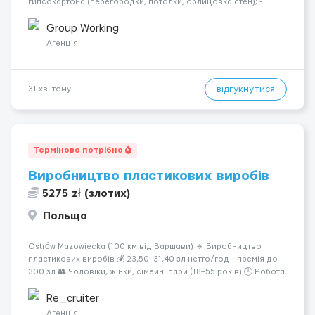
гипсокартона (перегородки, потолки, облицовка стен); -
Подготовка поверхностей под отделку; - Выполнение
малярных работ (шпатлевка, грунтовка, покраска); -
Group Working
Штукатурные работы ...
Агенція
відгукнутися
31 хв. тому
Терміново потрібно
Виробництво пластикових виробів
5275 zł (злотих)
Польща
Ostrów Mazowiecka (100 км від Варшави) 🔹 Виробництво
пластикових виробів 💰 23,50–31,40 зл нетто/год + премія до
300 зл 👥 Чоловіки, жінки, сімейні пари (18–55 років) 🕒 Робота
у 2–3 зміни 🏠 Житло — 650 зл/міс. Компенсація за власне
житло — 400 зл. 📦 Обов...
Re_cruiter
Агенція