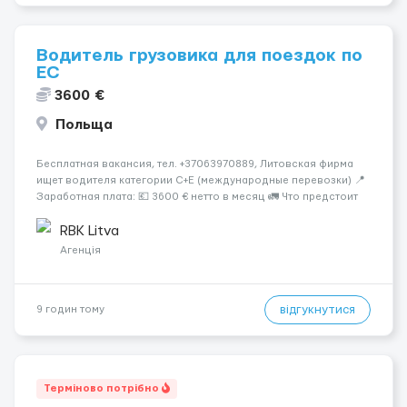
Водитель грузовика для поездок по
ЕС
3600 €
Польща
Бесплатная вакансия, тел. +37063970889, Литовская фирма
ищет водителя категории C+E (международные перевозки) 📍
Заработная плата: 💶 3600 € нетто в месяц 🚛 Что предстоит
делать: Международные перевозки на тентах и
рефрижераторах. В среднем 400–500 км в день. Погрузки и
RBK Litva
разгрузки...
Агенція
відгукнутися
9 годин тому
Терміново потрібно