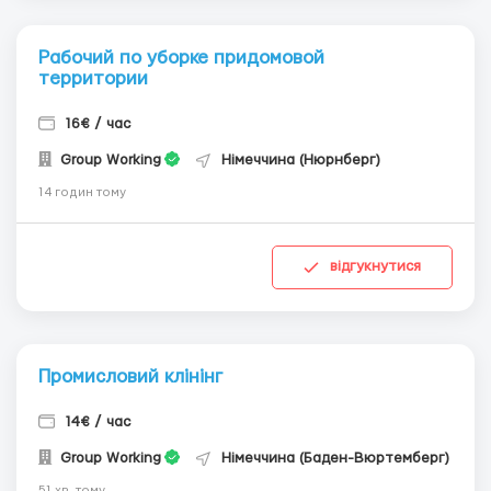
Рабочий по уборке придомовой
территории
16€ / час
Group Working
Німеччина (Нюрнберг)
14 годин тому
відгукнутися
Промисловий клінінг
14€ / час
Group Working
Німеччина (Баден-Вюртемберг)
51 хв. тому