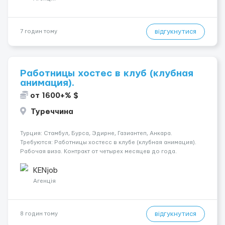
відгукнутися
7 годин тому
Работницы хостес в клуб (клубная
анимация).
от 1600+% $
Туреччина
Турция: Стамбул, Бурса, Эдирне, Газиантеп, Анкара.
Требуются: Работницы хостесc в клубе (клубная анимация).
Рабочая виза. Контракт от четырех месяцев до года.
Короткий контракт от одного до трех месяцев. Мед.
страховка. Высокая зарплата + %. Легально. Безопасно.
KENjob
*Коммуникабел...
Агенція
відгукнутися
8 годин тому