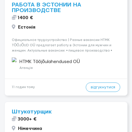
РАБОТА В ЭСТОНИИ НА
ПРОИЗВОДСТВЕ
1400 €
Естонія
Официальное трудоустройство | Разные вакансии HTMK
TÖÖJÕUD OÜ предлагает работу в Эстонии для мужчин и
женщин. Актуальные вакансии: • пищевое производство •
упаковка продукции • деревообработка • работа на линии •
склады и логистика • п...
HTMK Tööjõulahendused OÜ
Агенція
відгукнутися
11 годин тому
Штукатурщик
3000+ €
Німеччина