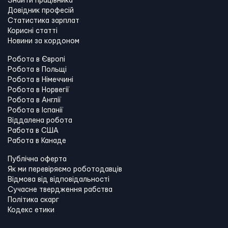
Знайти працівника
Довідник професій
Статистика зарплат
Корисні статті
Новини за кордоном
Робота в Європі
Робота в Польщі
Робота в Німеччині
Робота в Норвегії
Робота в Англії
Робота в Іспанії
Віддалена робота
Работа в США
Работа в Канадe
Публічна оферта
Як ми перевіряємо роботодавців
Відмова від відповідальності
Сучасне твердження рабства
Політика скарг
Кодекс етики