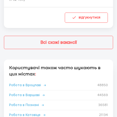
відгукнутися
Всі схожі вакансії
Користувачі також часто шукають в
цих містах
:
Робота в Вроцлаві
→
48850
Робота в Варшаві
→
44569
Робота в Познані
→
36581
Робота в Катовіце
→
21134