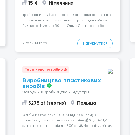
15 €
Німеччина
Требования: Обязанности: - Установка солнечных
панелей на скатных крышах; - Прокладка кабеля.
Для кого: Муж. до 50 лет Опыт: С опытом работы
на скатных крышах Знание языка: Не требуется
Дополнительно: Паспорт ЕС/§ 24 Где работать?
Германия, Буцбах Условия...
відгукнутися
2 години тому
Терміново потрібно
Виробництво пластикових
виробів
Заводи - Виробництво - Індустрія
5275 zł (злотих)
Польща
Ostrów Mazowiecka (100 км від Варшави) 🔹
Виробництво пластикових виробів 💰 23,50–31,40
зл нетто/год + премія до 300 зл 👥 Чоловіки, жінки,
сімейні пари (18–55 років) 🕒 Робота у 2–3 зміни 🏠