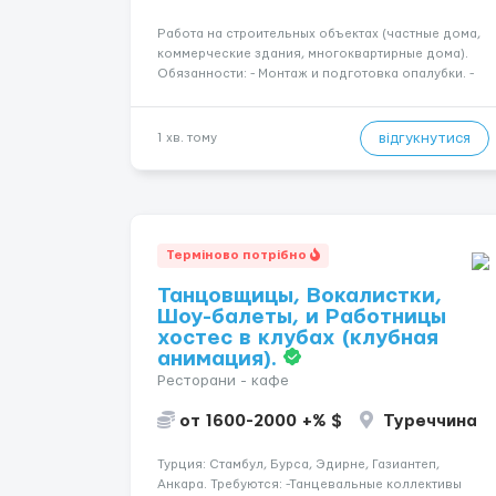
Работа на строительных объектах (частные дома,
коммерческие здания, многоквартирные дома).
Обязанности: - Монтаж и подготовка опалубки. -
Подготовка, резка, гибка и монтаж арматуры
согласно технической документации. - Связка
арматурных стержней. - Заливка бетона. -
відгукнутися
1 хв. тому
Демонтаж опалубки после за...
Терміново потрібно
Танцовщицы, Вокалистки,
Шоу-балеты, и Работницы
хостес в клубах (клубная
анимация).
Ресторани - кафе
от 1600-2000 +% $
Туреччина
Турция: Стамбул, Бурса, Эдирне, Газиантеп,
Анкара. Требуются: -Танцевальные коллективы