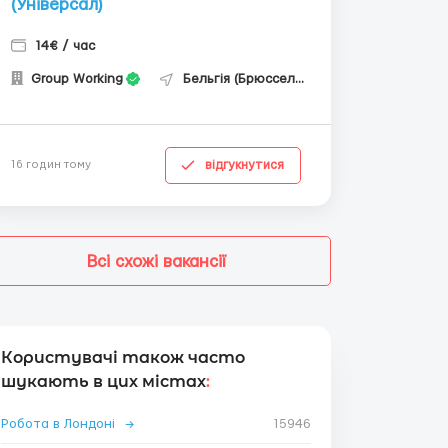
(Універсал)
14€ / час
Group Working
Бельгія (Брюссель)
відгукнутися
16 годин тому
Всі схожі вакансії
Користувачі також часто
шукають в цих містах
:
Робота в Лондоні
→
15946