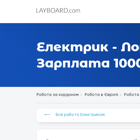
Електрик - Л
Зарплата 1000-
Робота за кордоном
Робота в Європі
Робота 
⟵ Вся работа Електриком