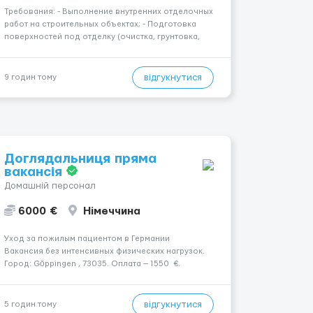
Требования: - Выполнение внутренних отделочных
работ на строительных объектах; - Подготовка
поверхностей под отделку (очистка, грунтовка,
выравнивание); - Штукатурные и шпаклёвочные
работы; - Монтаж гипсокартонных конструкций
(стены, перегородки, потолки); - Укладка плитки на
відгукнутися
9 годин тому
стены и п...
Доглядальниця пряма
вакансія
Домашній персонал
6000 €
Німеччина
Уход за пожилым пациентом в Германии
Вакансия без интенсивных физических нагрузок.
Город: Göppingen , 73035. Оплата — 1550 €.
Подопечный: за чоловіком. Мобильность:
Мобільний. Психологическое состояние:
Початкова стадія деменції. Ночной уход: ...
відгукнутися
5 годин тому