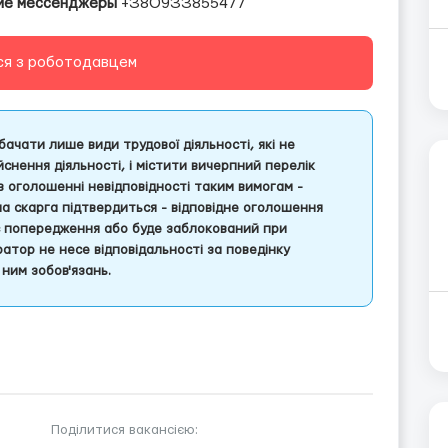
гие мессенджеры
+З8О9ЗЗ855477
ся з роботодавцем
ачати лише види трудової діяльності, які не
снення діяльності, і містити вичерпний перелік
 в оголошенні невідповідності таким вимогам -
ша скарга підтвердиться - відповідне оголошення
є попередження або буде заблокований при
атор не несе відповідальності за поведінку
ним зобов'язань.
Поділитися вакансією: