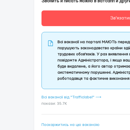
Звонить и писать можно в ватсапп и дру
Зв'язати
Всі вакансії на порталі МАЮТЬ передб
порушують законодавство країни здій
трудових обов'язків. У раз виявлення
повідомте Адміністратора, і якщо ва
буде видалене, а його автор отрима
систематичному порушенні. Адміністр
роботодавця та фактичне виконання 
Всі вакансії від "Trafficlabel" ⟶
покази: 35.7K
Поскаржитись на цю вакансію