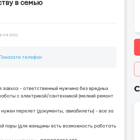
ству в семью
6-04-2022
Показати телефон
С
я завхоз - ответственный мужчина без вредных
 работы с электрикой/сантехникой (мелкий ремонт
 нужен перелет (документы, авиабилеты) - все за
ой пары (для женщины есть возможность работать