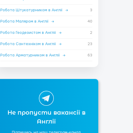
Робота Штукатурником в Англії
→
3
Робота Маляром в Англії
→
40
Робота Геодезистом в Англії
→
2
Робота Сантехніком в Англії
→
23
Робота Арматурником в Англії
→
63
Не пропусти вакансії в
Англії
Підпишись на наш телеграм-канал