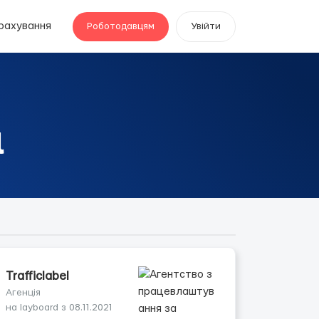
рахування
Роботодавцям
Увійти
l
Trafficlabel
Агенція
на layboard з 08.11.2021