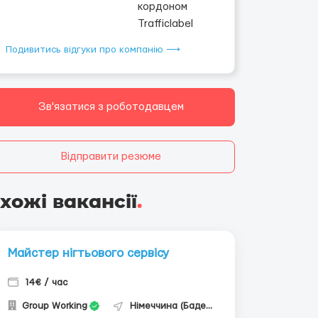
Подивитись відгуки про компанію ⟶
Зв'язатися з роботодавцем
Відправити резюме
хожі вакансії
.
Майстер нігтьового сервісу
14€ / час
Group Working
Німеччина (Баден-Вюртемберг)