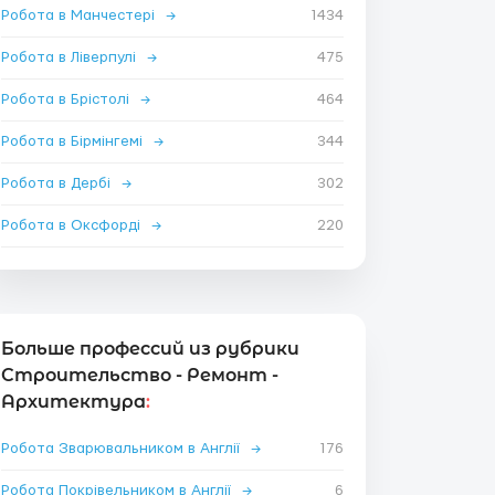
Робота в Манчестері
→
1434
Робота в Ліверпулі
→
475
Робота в Брістолі
→
464
Робота в Бірмінгемі
→
344
Робота в Дербі
→
302
Робота в Оксфорді
→
220
Больше профессий из рубрики
Строительство - Ремонт -
Архитектура
:
Робота Зварювальником в Англії
→
176
Робота Покрівельником в Англії
→
6