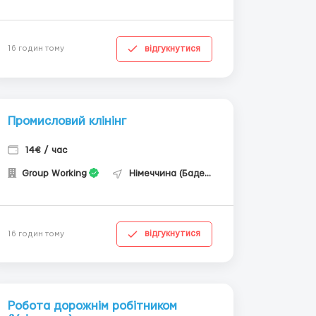
відгукнутися
16 годин тому
Промисловий клінінг
14€ / час
Group Working
Німеччина (Баден-Вюртемберг)
відгукнутися
16 годин тому
Робота дорожнім робітником