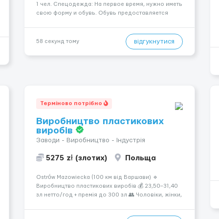
1 чел. Спецодежда: На первое время, нужно иметь
свою форму и обувь. Обувь предоставляется
после прохождения испытательного срока.
Обязанности: - Хорошая физическая
выносливость, готовность к активной работе; -
відгукнутися
58 секунд тому
Опыт работы на складе или в сфе...
Терміново потрібно
Виробництво пластикових
виробів
Заводи - Виробництво - Індустрія
5275 zł (злотих)
Польща
Ostrów Mazowiecka (100 км від Варшави) 🔹
Виробництво пластикових виробів 💰 23,50–31,40
зл нетто/год + премія до 300 зл 👥 Чоловіки, жінки,
сімейні пари (18–55 років) 🕒 Робота у 2–3 зміни 🏠
Житло — 650 зл/міс. Компенсація за власне житло