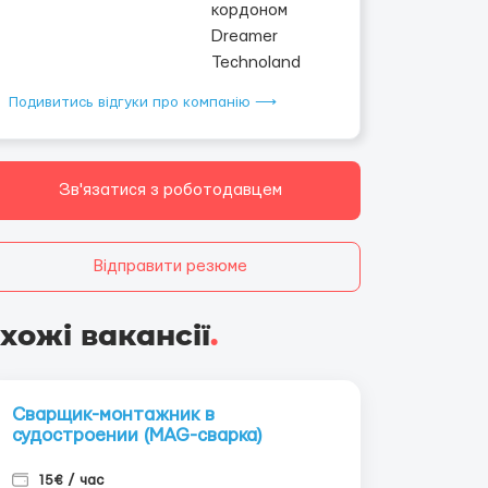
Подивитись відгуки про компанію ⟶
Зв'язатися з роботодавцем
Відправити резюме
хожі вакансії
.
Сварщик-монтажник в
судостроении (MAG-сварка)
15€ / час