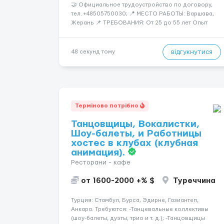
🤝 Официальное трудоустройство по договору,
тел. +48505750030; 📍 МЕСТО РАБОТЫ: Варшава,
Жерань 📌 ТРЕБОВАНИЯ: От 25 до 55 лет Опыт
приветствуется, но не обязателен Разговорный
польский (уровень А кандидаты: Мужчины (25-55
лет) язык: разговорный уровень польского 📆
відгукнутися
48 секунд тому
ГРАФИК РАБОТЫ...
Терміново потрібно
Танцовщицы, Вокалистки,
Шоу-балеты, и Работницы
хостес в клубах (клубная
анимация).
Ресторани - кафе
от 1600-2000 +% $
Туреччина
Турция: Стамбул, Бурса, Эдирне, Газиантеп,
Анкара. Требуются: -Танцевальные коллективы
(шоу-балеты, дуэты, трио и т. д.); -Танцовщицы