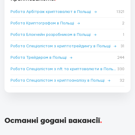
Робота Арбітраж криптовалют в Польщі
→
1321
Робота Криптографом в Польщі
→
2
Робота Блокчейн розробником в Польщі
→
1
Робота Спеціалістом з криптотрейдингу в Польщі
→
31
Робота Трейдером в Польщі
→
244
Робота Спеціалістом з nft та криптовалюти в Польщі
330
→
Робота Спеціалістом з криптоаналізу в Польщі
→
32
Останні додані вакансії
.