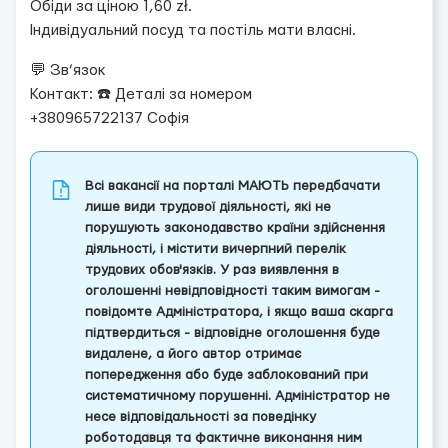
Обіди за ціною 1,60 zł.
Індивідуальний посуд та постіль мати власні.
💬 Зв’язок
Контакт: ☎️ Деталі за номером
+380965722137 Софія
Всі вакансії на порталі МАЮТЬ передбачати
лише види трудової діяльності, які не
порушують законодавство країни здійснення
діяльності, і містити вичерпний перелік
трудових обов'язків. У раз виявлення в
оголошенні невідповідності таким вимогам -
повідомте Адміністратора, і якщо ваша скарга
підтвердиться - відповідне оголошення буде
видалене, а його автор отримає
попередження або буде заблокований при
систематичному порушенні. Адміністратор не
несе відповідальності за поведінку
роботодавця та фактичне виконання ним