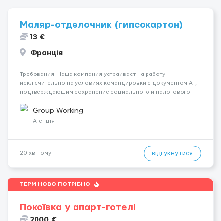
Маляр-отделочник (гипсокартон)
13 €
Франція
Требования: Наша компания устраивает на работу
исключительно на условиях командировки с документом A1,
подтверждающим сохранение социального и налогового
статуса в стране проживания во время работы в ЕС.Документ
A1 могут получить граждане стран с упрощенным доступом к
Group Working
рынку труда ЕС (Укра...
Агенція
відгукнутися
20 хв. тому
ТЕРМІНОВО ПОТРІБНО
Покоївка у апарт-готелі
2000 €