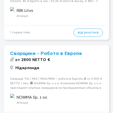
Оплата: 40 zł брутто в час = 32,30 zł нетто В месяц: 6 460 – 7
100 zł чистыми 🏠 Бесплатное проживание первые 3 месяца.
Далее - 450 zł/месяц или +1 zł к ставке для тех, кто арендует
RBK Litva
жильё ...
Агенція
відгукнутися
1 годину тому
Сварщики - Работа в Европе
от 2800 NETTO €
Нідерланди
Сварщик TIG / MIG / MAG/MMA — работа в Европе 💰 от 2 800 €
NETTO / мес. 🏢 NOWIMA Sp. z o.o. Компания NOWIMA Sp. z o.o.
приглашает опытных сварщиков на промышленные объекты и
заводы в странах Европы: Польша, Германия, Бельгия,
Нидерланды, Италия, Швеция, Франция. Мы гарантиру...
NOWIMA Sp. z oo
Агенція