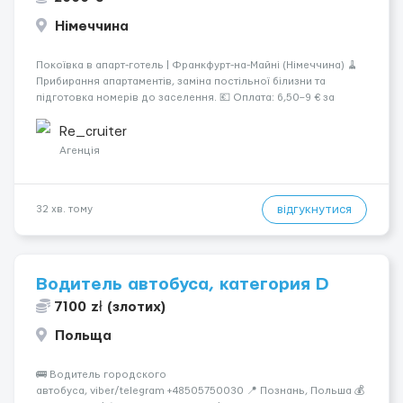
Німеччина
Покоївка в апарт-готель | Франкфурт-на-Майні (Німеччина) 🧹
Прибирання апартаментів, заміна постільної білизни та
підготовка номерів до заселення. 💶 Оплата: 6,50–9 € за
номер, під час стажування — 8 €/год. Середній дохід —
близько 2000 € на місяць (після вирахув...
Re_cruiter
Агенція
відгукнутися
32 хв. тому
Водитель автобуса, категория D
7100 zł (злотих)
Польща
🚌 Водитель городского
автобуса, viber/telegram +48505750030 📍 Познань, Польша 💰