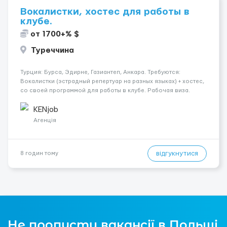
Вокалистки, хостес для работы в
клубе.
от 1700+% $
Туреччина
Турция: Бурса, Эдирне, Газиантеп, Анкара. Требуются:
Вокалистки (эстрадный репертуар на разных языках) + хостеc,
со своей программой для работы в клубе. Рабочая виза.
Контракт от четырех месяцев до года. Короткий контракт от
одного до трех месяцев. Мед. страховка. Высокая зарплат...
KENjob
Агенція
відгукнутися
8 годин тому
Не пропусти вакансії в Польщі