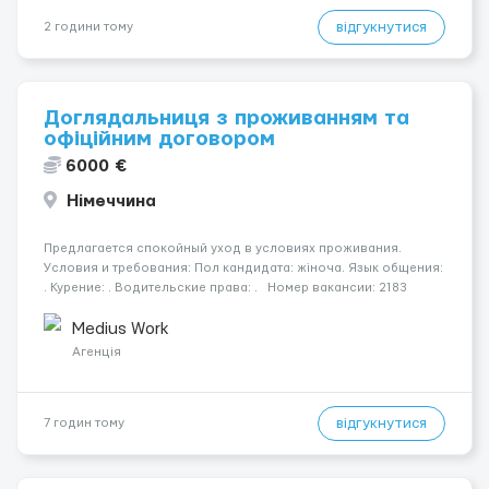
відгукнутися
2 години тому
Доглядальниця з проживанням та
офіційним договором
6000 €
Німеччина
Предлагается спокойный уход в условиях проживания.
Условия и требования: Пол кандидата: жіноча. Язык общения:
. Курение: . Водительские права: . Номер вакансии: 2183
КОНТАКТЫ ДЛЯ УТОЧНЕНИЯ УСЛОВИЙ Польша +48 459 567 591
Укр...
Medius Work
Агенція
відгукнутися
7 годин тому