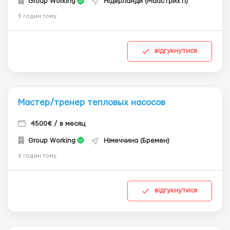
Group Working
Нідерланди (Маастрихті)
9 годин тому
відгукнутися
Мастер/тренер тепловых насосов
4500€ / в месяц
Group Working
Німеччина (Бремен)
6 годин тому
відгукнутися