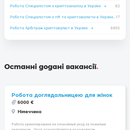
Робота Спеціалістом з криптоаналізу в Україні
→
62
Робота Спеціалістом з nft та криптовалюти в Україні
→
17
Робота Арбітраж криптовалют в Україні
→
6955
Останні додані вакансії
.
Робота доглядальницею для жінок
6000 €
Німеччина
Работа ориентирована на спокойный уход за пожилым
человеком. Уход осуществляется за чоловіком.