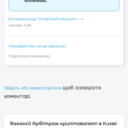
зобов'язань.
Всі вакансії від "OnlyFansProduction" ⟶
покази: 3.4K
Поскаржитись на цю вакансію
Поділитися вакансією:
щоб залишати
Увійдіть або зареєструйтеся
коментарі.
Вакансії Арбітраж криптовалют в Києві: