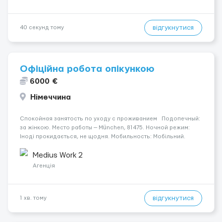
відгукнутися
40 секунд тому
Офіційна робота опікункою
6000 €
Німеччина
Спокойная занятость по уходу с проживанием Подопечный:
за жінкою. Место работы — München, 81475. Ночной режим:
Іноді прокидається, не щодня. Мобильность: Мобільний.
Психологическое состояние: Початкова стадія деменції.
Оплата: 1900 €. Требуетс...
Medius Work 2
Агенція
відгукнутися
1 хв. тому