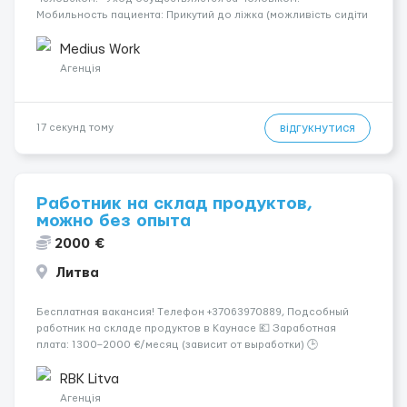
Мобильность пациента: Прикутий до ліжка (можливість сидіти
є). Место работы: Ulm, 89079. Оплата составляет 1700 €.
Ночной уход: Вночі спить не прокидаючись. Условия и т...
Medius Work
Агенція
відгукнутися
17 секунд тому
Работник на склад продуктов,
можно без опыта
2000 €
Литва
Бесплатная вакансия! Tелефон +37063970889, Подсобный
работник на складе продуктов в Каунасе 💶 Заработная
плата: 1300–2000 €/месяц (зависит от выработки) 🕒
Количество часов: около 160 часов в месяц 📅 График: 5
рабочих дней в неделю (пн–сб, плавающий график) 📦
RBK Litva
Обязанности...
Агенція