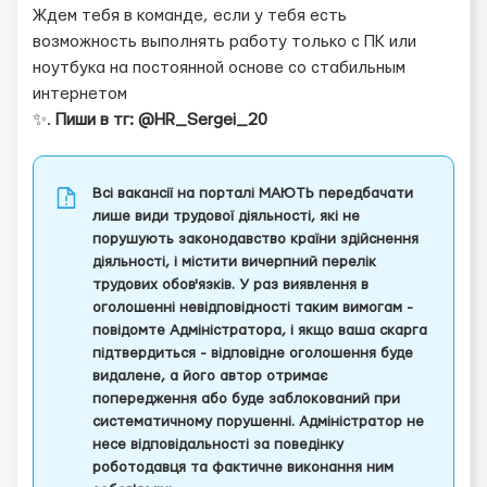
Ждем тебя в команде, если у тебя есть
возможность выполнять работу только с ПК или
ноутбука на постоянной основе со стабильным
интернетом
✨.
Пиши в тг: @HR_Sergei_20
Всі вакансії на порталі МАЮТЬ передбачати
лише види трудової діяльності, які не
порушують законодавство країни здійснення
діяльності, і містити вичерпний перелік
трудових обов'язків. У раз виявлення в
оголошенні невідповідності таким вимогам -
повідомте Адміністратора, і якщо ваша скарга
підтвердиться - відповідне оголошення буде
видалене, а його автор отримає
попередження або буде заблокований при
систематичному порушенні. Адміністратор не
несе відповідальності за поведінку
роботодавця та фактичне виконання ним