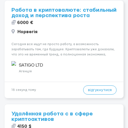
Работа в криптовалюте: стабильный
доход и перспектива роста
6000 €
Норвегія
Сегодня все ищут не просто работу, а возможность
зарабатывать там, где будущее. Криптовалюты уже доказали,
что это не временный тренд, а полноценная экономика,
которая развивается по всему миру. Миллионы людей
используют цифровые активы, тысячи компаний переводят
SATIGO LTD
свои услуги в блокчейн, и спрос н...
Агенція
відгукнутися
16 секунд тому
Удалённая работа с в сфере
криптоактивов
4150 $