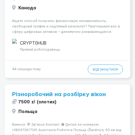
Канада
Ищете способ получить финансовую независимость,
свободный график и ощутимый результат? Приглашаем вас в
сферу цифровых активов — динамично развивающуюся
индустрию, где уровень дохода определяется вашим личным
вкладом. Наша команда, имеющая более 6 лет опыта в
CRYPT0HUB
криптовалютной отрасли, запуск...
Прямий роботодавець
відгукнутися
44 секунди тому
Різноробочий на розбірку вікон
7500 zł (злотих)
Польща
Вимоги: 💬 Зв’язок Контакт: ☎️ Деталі за номером
+380973617165 Анастасія Робота в Польщі (Świdnica, 50 км від