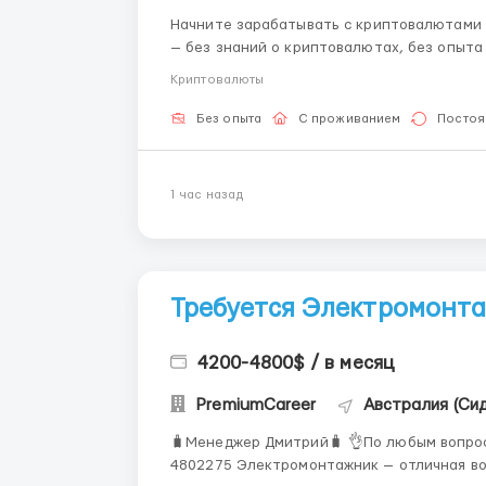
Начните зарабатывать с криптовалютами — даже без опыта! Когда
— без знаний о криптовалютах, без опыта
которые зарабатывают реальные деньги, работ
Криптовалюты
будет: Вы полу...
Без опыта
С проживанием
Постоя
1 час назад
Требуется Электромонт
4200-4800$ / в месяц
PremiumCareer
Австралия (Сид
🧳Менеджер Дмитрий🧳 👌По любым вопрос
4802275 Электромонтажник — отличная возможность начать или продолжить карьеру за