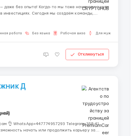
-то мы тоже начинали с нуля
 в инвестициях. Сегодня мы создаём команды,
ая удалённо в удобное для себя время. Как это
нная работа
Без языка
Рабочая виза
Для мужчин
Откликнуться
ажник Д
ней)
ам 👌 WhatsApp+447774957293 Telegram+358 41