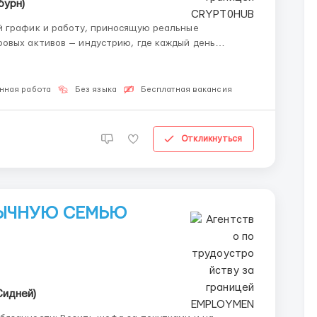
бурн)
й график и работу, приносящую реальные
овых активов — индустрию, где каждый день
оток ограничен только вашим стремлением. Мы —
...
нная работа
Без языка
Бесплатная вакансия
Откликнуться
ЗЫЧНУЮ СЕМЬЮ
Сидней)