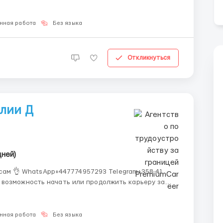
нная работа
Без языка
Откликнуться
алии Д
ней)
ам 👌 WhatsApp+447774957293 Telegram+358 41
нная работа
Без языка