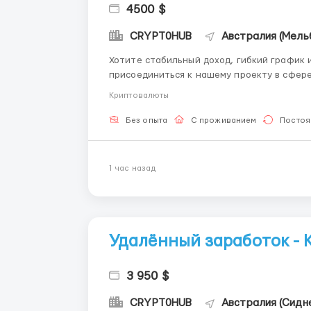
4500 $
CRYPT0HUB
Австралия (Мель
Хотите стабильный доход, гибкий график 
присоединиться к нашему проекту в сфере цифровых активов!
лет опыта в криптовалютной индустрии и 
Криптовалюты
предлагаем: Работайте из любой точки...
Без опыта
С проживанием
Постоя
1 час назад
Удалённый заработок -
3 950 $
CRYPT0HUB
Австралия (Сидн