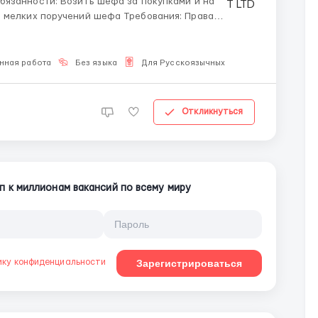
ручений шефа Требования: ️Права
нная работа
Без языка
Для Русскоязычных
Откликнуться
п к миллионам вакансий по всему миру
ику конфиденциальности
Зарегистрироваться