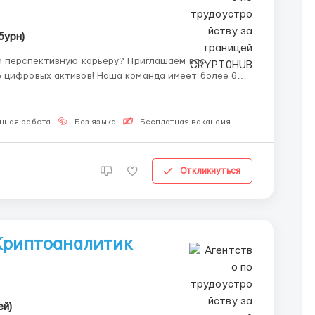
бурн)
и перспективную карьеру? Приглашаем вас
 Наша команда имеет более 6
сейчас открывает новый набор партнёров. Что мы
нная работа
Без языка
Бесплатная вакансия
Откликнуться
 Криптоаналитик
ей)