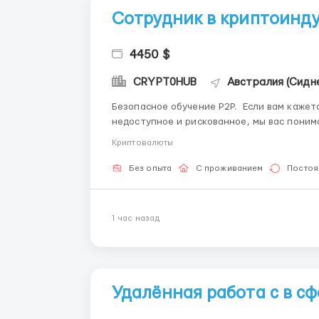
Сотрудник в криптоинд
4450 $
CRYPT0HUB
Австралия (Сидн
Безопасное обучение P2P. Если вам кажется, что криптовалюта — это что-то сложное,
недоступное и рискованное, мы вас понима
положении. Но теперь мы понимаем: крипт
Криптовалюты
готов действовать и учиться. ...
Без опыта
С проживанием
Постоя
1 час назад
Удалённая работа с в с