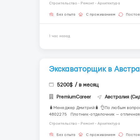
границей. Простое оформление — без бюрократии. Современное оборудование и технологии
Строительство - Ремонт - Архитектура
производства. Не требует...
Без опыта
С проживанием
Постоя
1 час назад
Экскаваторщик в Австр
5200$ / в месяц
PremiumCareer
Австралия (Сид
🧳Менеджер Дмитрий🧳 👌По любым вопрос
4802275 Плотник-отделочник — отличная возможность начать или продолжить карьеру за
границей. Гибкий график работы, обсуждается индивидуально. Возможность карьерного
Строительство - Ремонт - Архитектура
продвижения при проявлен...
Без опыта
С проживанием
Постоя