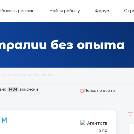
обавить резюме
Найти работу
Форум
Стр
тралии без опыта
ота в Австралии без опыта
ено
1434
вакансий
Поиск по карте
 М