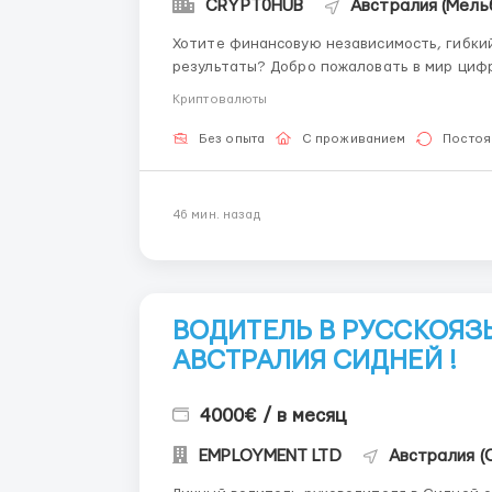
CRYPT0HUB
Австралия (Мель
Хотите финансовую независимость, гибки
результаты? Добро пожаловать в мир цифр
открывает новые возможности, а ваш зараб
Криптовалюты
команда с более чем 6-летним опытом в кри
Без опыта
С проживанием
Постоя
46 мин. назад
ВОДИТЕЛЬ В РУССКОЯ
АВСТРАЛИЯ СИДНЕЙ !
4000€ / в месяц
EMPLOYMENT LTD
Австралия (