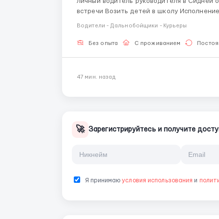
Личный водитель руководителя в Сидней обязанности: ️Возить шефа за покупками и на
встречи ️Возить детей в школу ️Исполнение мелких по
водительские кат. (B) ️Мужчины до 50 лет. Условия: гибкий график ️5-6 дней в неделю ️Зарплата
Водители - Дальнобойщики - Курьеры
5000$ + премии предос...
Без опыта
С проживанием
Постоя
47 мин. назад
🚀
Зарегистрируйтесь и получите досту
Я принимаю
условия использования
и
полит