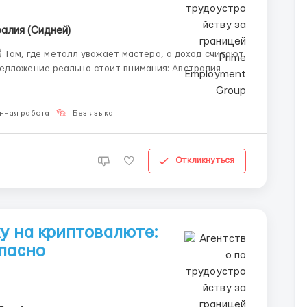
алия (Сидней)
Там, где металл уважает мастера, а доход считают
 ищет работу, а выбирает её. Здесь ценят руки,
нная работа
Без языка
Откликнуться
ку на криптовалюте:
опасно