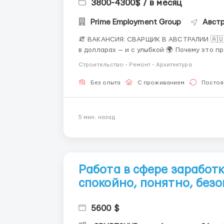
3800-4300$ / в месяц
Prime Employment Group
Австр
🧯 ВАКАНСИЯ: СВАРЩИК В АВСТРАЛИИ 🇦🇺 
в долларах — и с улыбкой 🌍 Почему это предложение реально стоит внимания: Австралия —
страна, где квалифицированный сварщик не
Строительство - Ремонт - Архитектура
которые делают крепко, ров...
Без опыта
С проживанием
Постоя
5 мин. назад
Работа в сфере заработ
спокойно, понятно, без
5600 $