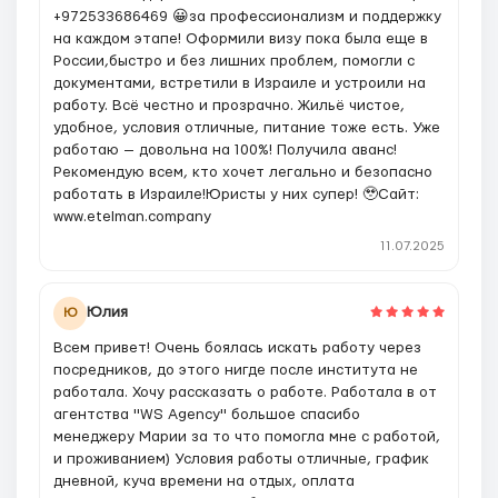
+972533686469 😀за профессионализм и поддержку
на каждом этапе! Оформили визу пока была еще в
России,быстро и без лишних проблем, помогли с
документами, встретили в Израиле и устроили на
работу. Всё честно и прозрачно. Жильё чистое,
удобное, условия отличные, питание тоже есть. Уже
работаю — довольна на 100%! Получила аванс!
Рекомендую всем, кто хочет легально и безопасно
работать в Израиле!Юристы у них супер! 🥹Сайт:
www.etelman.company
11.07.2025
Юлия
Ю
Всем привет! Очень боялась искать работу через
посредников, до этого нигде после института не
работала. Хочу рассказать о работе. Работала в от
агентства "WS Agency" большое спасибо
менеджеру Марии за то что помогла мне с работой,
и проживанием) Условия работы отличные, график
дневной, куча времени на отдых, оплата