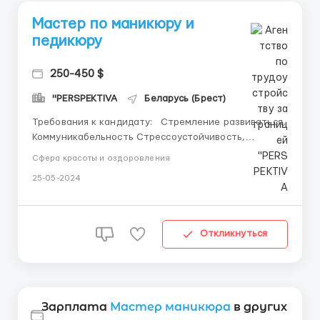
Мастер по маникюру и
педикюру
250-450 $
"PERSPEKTIVA
Беларусь (Брест)
Требования к кандидату: Стремление развиваться,
Коммуникабельность Стрессоустойчивость,
Соблюдение внутренних правил салона,
Сфера красоты и оздоровления
Добросовестное выполнение своих обязанностей.
25-05-2024
Должностные обязанности: Должностные
обязанности: Маникюр, педикюр, гель-лак (шилак),
наращивание и роспись,...
Откликнуться
Зарплата
Мастер маникюра
в других