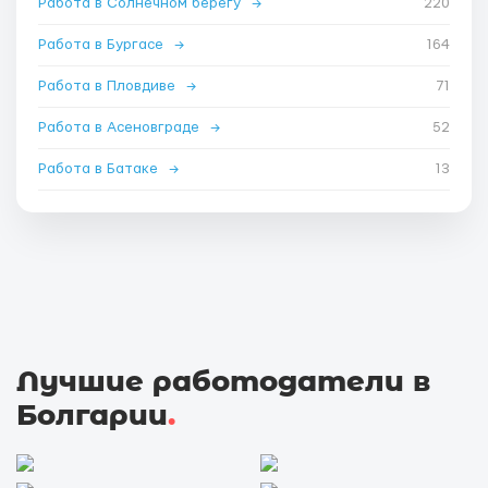
Работа в Солнечном берегу
→
220
Работа в Бургасе
→
164
Работа в Пловдиве
→
71
Работа в Асеновграде
→
52
Работа в Батаке
→
13
Лучшие работодатели в
Болгарии
.