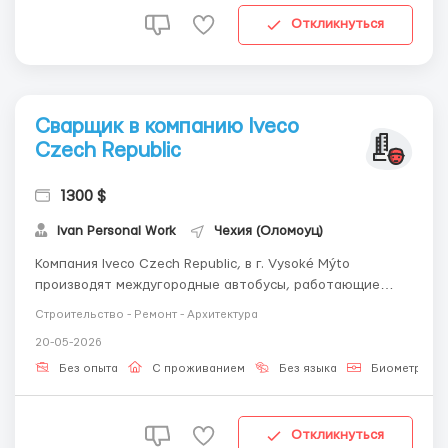
Откликнуться
Сварщик в компанию Iveco
Czech Republic
1300 $
Ivan Personal Work
Чехия (Оломоуц)
Компания Iveco Czech Republic, в г. Vysoké Mýto
производят междугородные автобусы, работающие
более чем в 30 странах мира. КРАТКО ОБ ОСНОВНОМ 💵
Строительство - Ремонт - Архитектура
Заработная плата 36 000 крон/мес (60 000 грн); 📈
20-05-2026
Работа в ІІІ смене по 8 ч/день; 🤝 Официальное
трудоустройство по трудовому договору; 🏠...
Без опыта
С проживанием
Без языка
Биометричес
Откликнуться