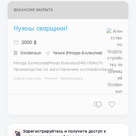
ВАКАНСИЯ ЗАКРЫТА
Нужны сварщики!
2000 $
Goldensun
Чехия (Млада-Болеслав)
Млада Болеслав(Mlada Boleslav)140-160kc/h
Производство по изготовлению котлов(Болеров)
нужны сварщики! ОБЯЗАННОСТИ-монтаж
Строительство - Ремонт - Архитектура
составляющих отопительных котлов. Рабочий день
12 часов,Пн-Пт Зарплата:140 -160 крон/час Также
предоставляем жилье Бесплатно! Социальное и
медицинское страхо...
Зарегистрируйтесь и получите доступ к
🚀