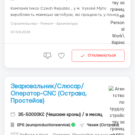
Компанія Iveco Czech Republic , у м. Vysoké Mýto
виробляють міжміські автобуси, які працюють у понад
30 країнах світу. Коротко про основне 💵 Заробітна
Строительство - Ремонт - Архитектура
плата 36 000 крон/міс (в сер. 60 000 грн); 📈 Робота в ІІІ
07-04-2026
зміни по 8 год/день; 🏠 Проживання безкоштовне; 📍
Czech Republic &ndash...
Откликнуться
Зварювальник/Слюсар/
Оператор-CNC (Острава,
Простейов)
35-50000Kč (Чешские кроны) / в месяц
EPS (europroductionservice)
Чехия (Острава)
🇨🇿 Робота в Чехії – Острава, Простєйов та інші міста