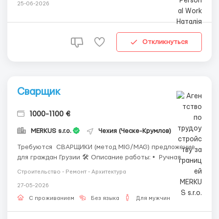
25-06-2026
Откликнуться
Сварщик
1000-1100 €
MERKUS s.r.o.
Чехия (Ческе-Крумлов)
Требуются СВАРЩИКИ (метод MIG/MAG) предложение
для граждан Грузии 🛠 Описание работы: • Ручная
сварка методом MIG/MAG • Ремонт сварных швов на
Строительство - Ремонт - Архитектура
линии • Сварка прототипов и предсерийных деталей •
27-05-2026
Обслуживание автоматических сварочных аппаратов
&bu...
С проживанием
Без языка
Для мужчин