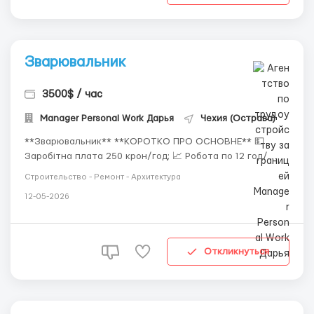
Зварювальник
3500$ / час
Manager Personal Work Дарья
Чехия (Острава)
**Зварювальник** **КОРОТКО ПРО ОСНОВНЕ** 💵
Заробітна плата 250 крон/год; 📈 Робота по 12 год/
день; 👬 Для чоловіків до 60 років; 📜 Біометричний
Строительство - Ремонт - Архитектура
паспорт; 🤝 Офіційне працевлаштування; 🏠 Проживання
12-05-2026
6000 крон; 📍 Острава (Чехія). 📅 **НАЙБЛИЖЧІ ЗАЇЗДИ**
На вже - 5 чоловіків Виїзд зі Львова пе...
Откликнуться