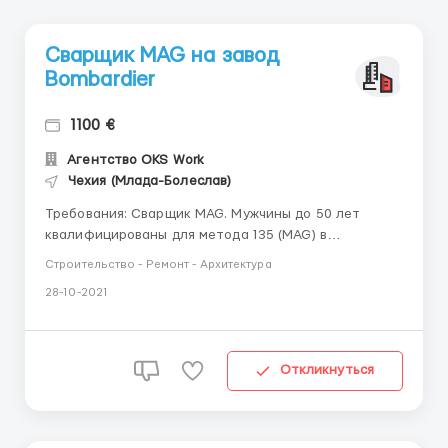
Сварщик MAG на завод
Bombardier
1100 €
Агентство OKS Work
Чехия (Млада-Болеслав)
Требования: Сварщик MAG. Мужчины до 50 лет
квалифицированы для метода 135 (MAG) в
соответствии с EN ISO 4063. Подробнее:
Строительство - Ремонт - Архитектура
Техническое образование Опыт работы по
28-10-2021
специальности от 1 года Условия работы: Завод
находиться в городе Ческа Липа! С понедельника —
по пятницу....
Откликнуться