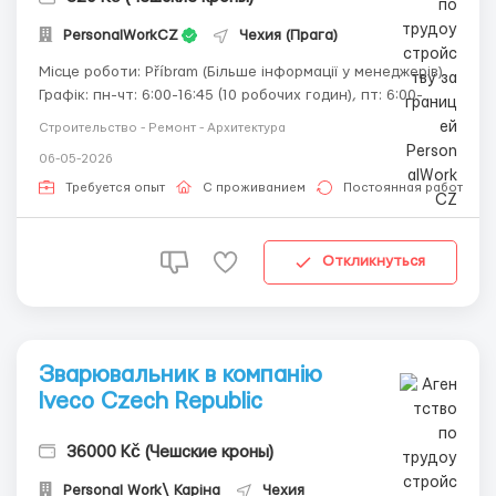
PersonalWorkCZ
Чехия (Прага)
Місце роботи: Příbram (Більше інформації у менеджерів)
Графік: пн-чт: 6:00-16:45 (10 робочих годин), пт: 6:00-
14:50 (8 робочих годин), обід 45 хв. Оплата - ( бригада,
Строительство - Ремонт - Архитектура
до кінця серпня ) далі ціна зміниться • до 180 годин —
06-05-2026
320 крон/год • від 180 до 220 го...
Требуется опыт
С проживанием
Постоянная работа
Откликнуться
Зварювальник в компанію
Iveco Czech Republic
36000 Kč (Чешские кроны)
Personal Work\ Каріна
Чехия