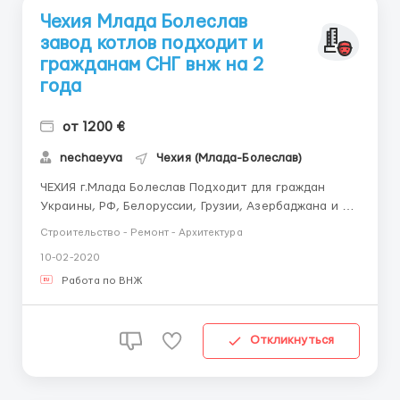
Чехия Млада Болеслав
завод котлов подходит и
гражданам СНГ внж на 2
года
от 1200 €
nechaeyva
Чехия (Млада-Болеслав)
ЧЕХИЯ г.Млада Болеслав Подходит для граждан
Украины, РФ, Белоруссии, Грузии, Азербаджана и др
стран СНГ, при условии знание русского языка!
Строительство - Ремонт - Архитектура
Условия оформления: Трудоустройство по визе С с
10-02-2020
правом работы до 90 дней Срок оформления - 4-5
недель После короткой визы есть возможность
Работа по ВНЖ
оформи...
Откликнуться