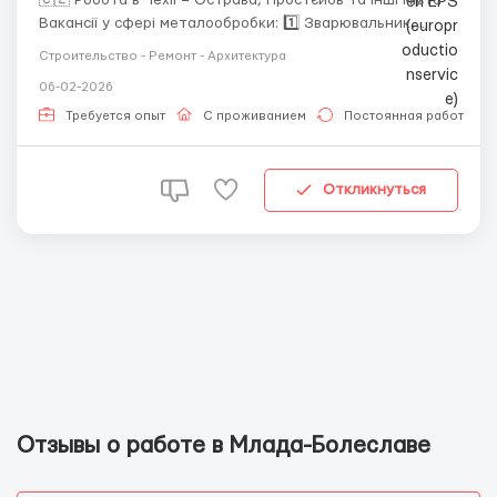
Вакансії у сфері металообробки: 1️⃣ Зварювальник
(MIG/MAG, CO₂) – 210–280 Kč/год Зварювання
Строительство - Ремонт - Архитектура
металоконструкцій за кресленнями 2️⃣ Слюсар
06-02-2026
(Zámečník) – 170–250 Kč/год Збірка та обробка
конструкці...
Требуется опыт
С проживанием
Постоянная работа
Откликнуться
Отзывы о работе в Млада-Болеславе