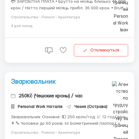
💳 ЗАРОБІТНА ПЛАТА • Брутто на місяць близько 45 000
крон / Нетто перший місяць прибл. 36 000 крон. • Brutto
за годину приблизно 210 Kč/год. • 7,5 робочих годин/
Строительство - Ремонт - Архитектура
день. • Додаткова плата: Післяобідня зміна + 12 крон/
4 дня назад
год; Нічна зміна + 18 %/год; Наднормова робота + 30 %/
год; ...
Откликнуться
Зварювальник
250Kč (Чешские кроны) / час
Personal Work Наталія
Чехия (Острава)
Зварювальник Основне: 💵 250 крон/год; 📈 12 год/день;
👨‍🔧 Чоловіки до 60 років; 📜 Біометричний паспорт +
сертифікат; 🤝 Офіційне працевлаштування; 🏠 Житло
Строительство - Ремонт - Архитектура
6000 крон; 📍 Острава (Чехія). ...