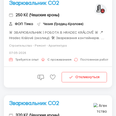
Зварювальник СО2
250 Kč (Чешские кроны)
ФОП Тімко
Чехия (Градец-Кралове)
🚨 ЗВАРЮВАЛЬНИК | РОБОТА В HRADEC KRÁLOVÉ 🚨 📍
Hradec Králové (околиці). 🛠️ Зварювання контейнерів. 💰
220 (для початківців) –250 Kč/год (для звювальриків з
Строительство - Ремонт - Архитектура
досвідом). ⏰ Графік: 12 годин, тільки денні зміни (06:00–
07-05-2026
18:00), пн–пт + можна брати суб...
Требуется опыт
С проживанием
Постоянная работа
Откликнуться
Зварювальник CO2
320 Kč (Чешские кроны)