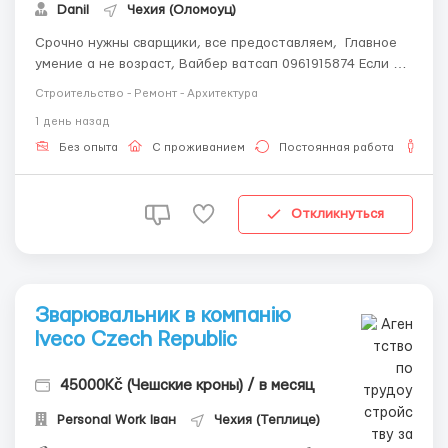
Danil
Чехия (Оломоуц)
Срочно нужны сварщики, все предоставляем, Главное
умение а не возраст, Вайбер ватсап 0961915874 Если не
сварщик, можете тоже писать, у нас много работы,
Строительство - Ремонт - Архитектура
каждому найдем кем заработать, ждём всех и каждого
1 день назад
кто умеет или хочет научиться реально зарабатывать
...
Без опыта
С проживанием
Постоянная работа
Дл
Откликнуться
Зварювальник в компанію
Iveco Czech Republic
45000Kč (Чешские кроны) / в месяц
Personal Work Іван
Чехия (Теплице)