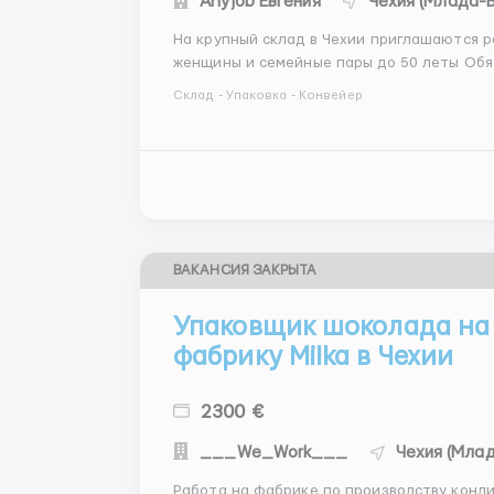
Anyjob Евгения
Чехия (Млада-
На крупный склад в Чехии приглашаются р
женщины и семейные пары до 50 леты Обязанности на должности: упаковка, сортировка,
комплектация товаров; сборка и упаковка продукции на поддоны согласно инструкции. Работа
Склад - Упаковка - Конвейер
по графику в двухсменно...
ВАКАНСИЯ ЗАКРЫТА
Упаковщик шоколада на
фабрику Milka в Чехии
2300 €
___We_Work___
Чехия (Мла
Работа на фабрике по производству конди