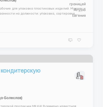
Болеслав)
абочие для упаковка пластиковых изделий. Мужчин и
 кондитерскую
да-Болеслав)
терской продукции MILKA! Всемирно известная