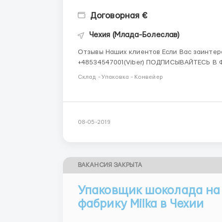
Договорная €
Чехия (Млада-Болеслав)
Отзывы Наших клиентов Если Вас заинтересовала данная вакансия, пишите в ЛС Звоните
+48534547001(Viber) ПОДПИСЫВАЙТЕСЬ В ФБ ВАКАНСИЯ ПРЕДУСМАТРИВАЕТ ПОЛУЧЕНИЕ КАРТЫ
ПОБЫТУ!!! В настоящее время мы ищем мужчин, женщин и семейные пары для работы на заводе
Склад - Упаковка - Конвейер
Место работы: Либере...
08-05-2019
ВАКАНСИЯ ЗАКРЫТА
Упаковщик шоколада на
фабрику Milka в Чехии