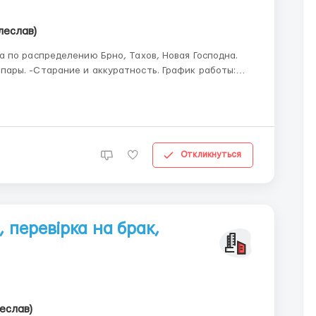
леслав)
 по распределению Брно, Тахов, Новая Господна.
и до 12 часов . -Ставка 120 крон в час
Откликнуться
 перевірка на брак,
еслав)