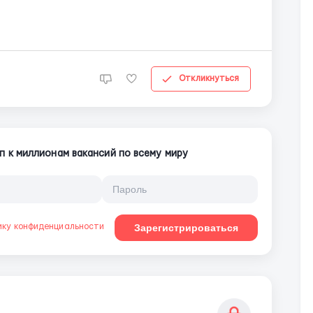
крон/год; в місяць: 24200 - 30360 крон нетто Житло: 4500 крон/міс Ро...
Откликнуться
п к миллионам вакансий по всему миру
ику конфиденциальности
Зарегистрироваться