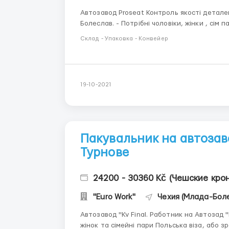
Автозавод Proseat Контроль якості деталей
Болеслав. - Потрібні чоловіки, жінки , сім 
1400-1600 євро на місяць Графік 8 або 16 
Склад - Упаковка - Конвейер
документів ...
19-10-2021
Пакувальник на автозаво
Турнове
24200 - 30360 Kč (Чешские кро
"Euro Work"
Чехия (Млада-Бол
Автозавод "Kv Final. Работник на Автозад "Kv Final" Чехія , м.Turnov, Doubi Набираємо чоловіків,
жінок та сімейні пари Польська віза, або зроблят