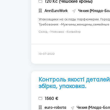
120 Kč (Чешские кроны)
AnnEuroWork
Чехия (Млада-Бо
Упаковщики на склады парфюмерии. Города
Требования: -Мужчины,женщины,семейные пары. -Старание и аккуратность. График работы:
-Работа в три смены по 8 часов ,можно брать переработк
Склад - Упаковка - Конвейер
-Жилье: Жилье пред...
10-07-2022
Контроль якості деталей,
збірка, упаковка.
1560 €
euro-robota
Чехия (Млада-Бол