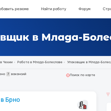
обавить резюме
Найти работу
Форум
Стр
вщик в Млада-Боле
в Чехии
Работа в Млада-Болеславе
Упаковщик в Млада-Болес
ено
7
вакансий
Поиск по карте
в Брно