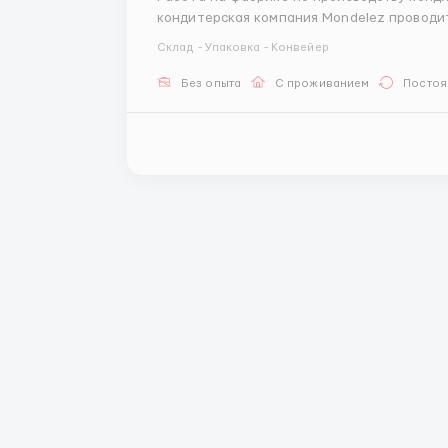
кондитерская компания Mondelez проводит
сладостей Milka, работа с готовой продукцией. Полностью сопровождаем Вас по
Склад - Упаковка - Конвейер
оформления, выезда и трудоустройства как 
Без опыта
С проживанием
Постоя