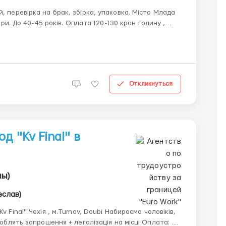
, перевірка на брак, збірка, упаковка. Місто Млада
пари. До 40-45 років. Оплата 120-130 крон годину ,
годин. Житло 4500. Допомагаємо в оформленні
Откликнуться
д "Kv Final" в
ны)
еслав)
ь запрошення + легалізація на місці Оплата: 110