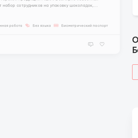
 набор сотрудников на упаковку шоколадок,
 процессу
в ...
нная работа
Без языка
Биометрический паспорт
О
Б