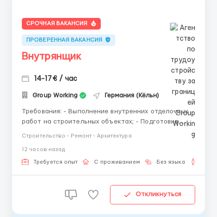
СРОЧНАЯ ВАКАНСИЯ
ПРОВЕРЕННАЯ ВАКАНСИЯ
Внутрянщик
14-17€ / час
Group Working
Германия (Кёльн)
Требования: - Выполнение внутренних отделочных
работ на строительных объектах; - Подготовка
поверхностей под отделку (очистка, грунтовка,
Строительство - Ремонт - Архитектура
выравнивание); - Штукатурные и шпаклёвочные
12 часов назад
работы; - Монтаж гипсокартонных конструкций
(стены, перегородки, потолки); - Укладка плитки на
Требуется опыт
С проживанием
Без языка
Для 
стены и п...
Откликнуться