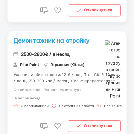
Откликнуться
Демонтажник на стройку
2500-2800€ / в месяц
Pilar Point
Германия (Кёльн)
Условия и обязанности: 12 € / час; Пн. - Сб. 8-10 час
/ день, 210-230 час / месяц; Жилье предоставляется
бесплатно. Демонтаж внутренних перестенок и
Строительство - Ремонт - Архитектура
покрытий; Подсобные работы мастерам; Уборка.
16 часов назад
Требования: Опыт работы от 6-ти месяцев
(желательно); Паспорт ЕС / ...
С проживанием
Постоянная работа
Без языка
Д
Откликнуться