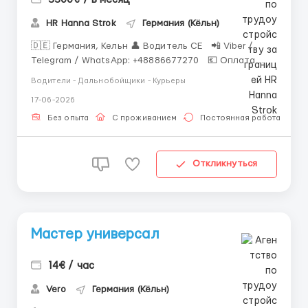
HR Hanna Strok
Германия (Кёльн)
🇩🇪 Германия, Кельн 👤 Водитель СЕ 📲 Viber /
Telegram / WhatsApp: +48886677270 💶 Оплата
(чистыми): 3300,00 € / месяц Опыт: Страны
Водители - Дальнобойщики - Курьеры
ЕС. Обязателен. От 1 года. 📍 Для кого: Мужчины, от
17-06-2026
20 до 65 лет 📝 Необходимые документы: Паспорт
ЕС, ПМЖ ЕС. Права...
Без опыта
С проживанием
Постоянная работа
Откликнуться
Мастер универсал
14€ / час
Vero
Германия (Кёльн)