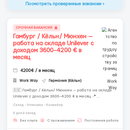
Посмотреть проверенные вакансии
СРОЧНАЯ ВАКАНСИЯ
Гамбург / Кёльн/ Мюнхен —
работа на складе Unilever с
доходом 3600–4200 € в
месяц
4200€ / в месяц
Work Way
Германия (Кёльн)
🇩🇪 Гамбург / Кёльн/ Мюнхен — работа на складе
Unilever с доходом 3600–4200 € в месяц 📍
Местоположение: Германия, города Гамбург, Кёльн,
Склад - Упаковка - Конвейер
Мюнхен Работа в современных логистических
6 дней назад
центрах в удобной транспортной доступности от
города. 📦 Объект: склад готовой продукции ме...
Без опыта
С проживанием
Постоянная работа