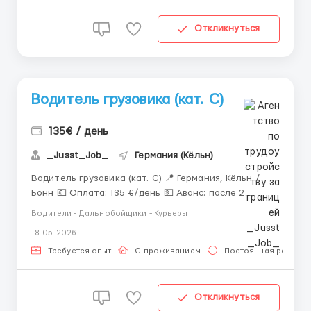
Откликнуться
Водитель грузовика (кат. C)
135€ / день
_Jusst_Job_
Германия (Кёльн)
Водитель грузовика (кат. C) 📍 Германия, Кёльн /
Бонн 💶 Оплата: 135 €/день 💵 Аванс: после 2
недель работы ⏰ График: пн–пт, 07:00–17:00 ➕
Водители - Дальнобойщики - Курьеры
Суббота — по желанию 📆 Около 220 часов в месяц
18-05-2026
Обязанности: Перевозка строительных материалов
Доставка песка, щебня, цем...
Требуется опыт
С проживанием
Постоянная работа
Откликнуться