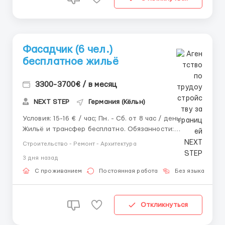
Фасадчик (6 чел.)
бесплатное жильё
3300-3700€ / в месяц
NEXT STEP
Германия (Кёльн)
Условия: 15-16 € / час; Пн. - Сб. от 8 час / день;
Жильё и трансфер бесплатно. Обязанности:
Подготовка поверхностей к выполнению фасадных
Строительство - Ремонт - Архитектура
работ; Монтаж теплоизоляции (минеральная вата,
3 дня назад
пенополистирол и т. п.); Крепление утеплителя с
помощью клея и дюбелей; Монтаж...
С проживанием
Постоянная работа
Без языка
Д
Откликнуться