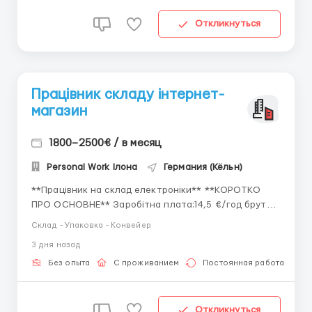
Откликнуться
Працівник складу інтернет-
магазин
1800–2500€ / в месяц
Personal Work Ілона
Германия (Кёльн)
**Працівник на склад електроніки** **КОРОТКО
ПРО ОСНОВНЕ** Заробітна плата:14,5 €/год брутто
(11 €/год нетто) 1800–2400 євро; 86 648-115 531 грн;
Склад - Упаковка - Конвейер
Робота по 8-10 год. Для чоловіків до 48 років.
3 дня назад
Параграф 24 або Паспорт ЄС Офіційне
працевлаштування. м. Ойскірхен (33 км від Бон...
Без опыта
С проживанием
Постоянная работа
Откликнуться