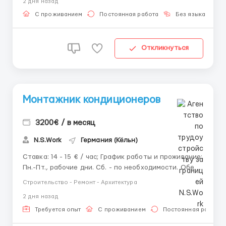
2 дня назад
по Германии. Обязанности: Подготовка фасадов к
выполнению ...
С проживанием
Постоянная работа
Без языка
Д
Откликнуться
Монтажник кондиционеров
3200€ / в месяц
N.S.Work
Германия (Кёльн)
Ставка: 14 - 15 € / час; График работы и проживание:
Пн.-Пт., рабочие дни. Сб. - по необходимости. Обед 1
час. 8-10 час/день. Примерно 200-220 час/месяц;
Строительство - Ремонт - Архитектура
Проживание в квартире. Обязанности: Работа
2 дня назад
заключается в установке кондиционеров «под
ключ» в ...
Требуется опыт
С проживанием
Постоянная работа