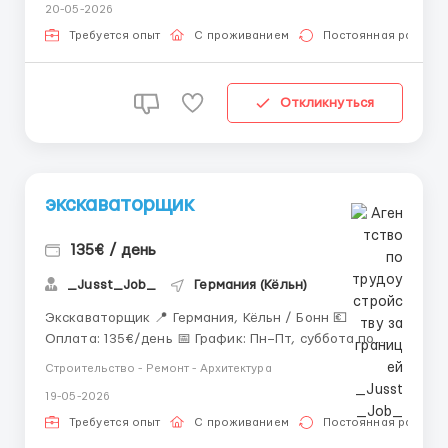
20-05-2026
Обязанности: • Прокладка интернет-кабеля •
Работа в траншеях и кабельных ...
Требуется опыт
С проживанием
Постоянная работа
Откликнуться
экскаваторщик
135€ / день
_Jusst_Job_
Германия (Кёльн)
Экскаваторщик 📍 Германия, Кёльн / Бонн 💶
Оплата: 135€/день 📅 График: Пн–Пт, суббота по
желанию ⏱ Рабочее время: 7:00–17:00 📈 В среднем
Строительство - Ремонт - Архитектура
220 часов в месяц 🏠 Жильё бесплатное 👥 По 2
19-05-2026
человека в комнате, есть все условия для
проживания 📌 Обязанности: — Управление экс...
Требуется опыт
С проживанием
Постоянная работа