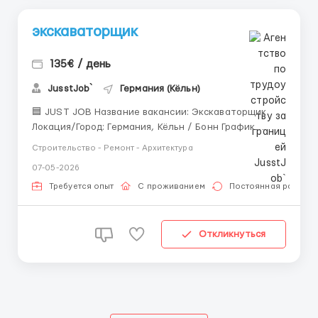
экскаваторщик
135€ / день
JusstJob`
Германия (Кёльн)
🟦 JUST JOB Название вакансии: Экскаваторщик
Локация/Город: Германия, Кёльн / Бонн График
работы: Понедельник–пятница (суббота по
Строительство - Ремонт - Архитектура
желанию) Часы работы в день: 7:00–17:00 Часы
07-05-2026
работы в месяц: около 220 часов Уровень ЗП: 135 € /
день Аванс: предоставляется после 2 от...
Требуется опыт
С проживанием
Постоянная работа
Откликнуться