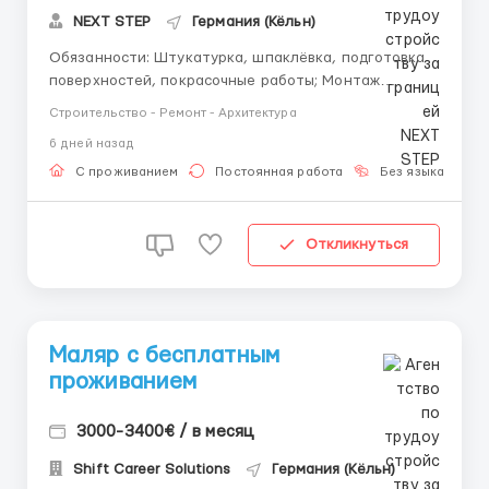
NEXT STEP
Германия (Кёльн)
Обязанности: Штукатурка, шпаклёвка, подготовка
поверхностей, покрасочные работы; Монтаж
гипсокартонных конструкций (перегородки,
Строительство - Ремонт - Архитектура
потолки); Выполнение декоративных отделочных
6 дней назад
работ (при необходимости). Ставка и условия: 14-
15 € / час; Пн. - Пт. по 8-10 час / день. Сб....
С проживанием
Постоянная работа
Без языка
Д
Откликнуться
Маляр с бесплатным
проживанием
3000-3400€ / в месяц
Shift Career Solutions
Германия (Кёльн)