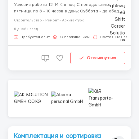
Условия работы 12-14 € в час; С понедельника по
пятницу, по 8 - 10 часов в день; Суббота - до обеда
или по договоренности. Бесплатное жилье и
Строительство - Ремонт - Архитектура
транспорт. Рабочие обязанности Подготовка
6 дней назад
металлических поверхностей к покраске;
Обезжиривание, шлифовк...
Требуется опыт
С проживанием
Постоянная работа
Откликнуться
Комплектация и сортировка