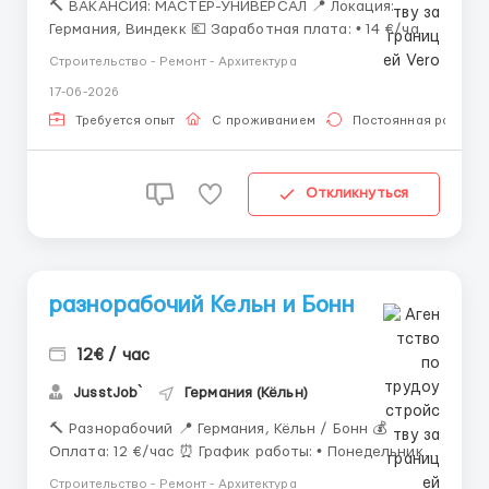
🔨 ВАКАНСИЯ: МАСТЕР-УНИВЕРСАЛ 📍 Локация:
Германия, Виндекк 💶 Заработная плата: • 14 €/час •
Выплаты 1 раз в месяц • Аванс после 2
Строительство - Ремонт - Архитектура
отработанных недель 🕒 График работы: •
17-06-2026
Понедельник – Пятница: 07:00–17:00 • Суббота: по
желанию • От 8 до 12 ...
Требуется опыт
С проживанием
Постоянная работа
Откликнуться
разнорабочий Кельн и Бонн
12€ / час
JusstJob`
Германия (Кёльн)
🔨 Разнорабочий 📍 Германия, Кёльн / Бонн 💰
Оплата: 12 €/час ⏰ График работы: • Понедельник –
пятница • Суббота по желанию • 07:00 – 17:00 • 10
Строительство - Ремонт - Архитектура