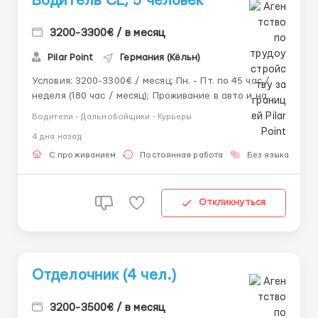
Водитель CE, 5 человек
3200-3300€ / в месяц
Pilar Point
Германия (Кёльн)
Условия: 3200-3300€ / месяц; Пн. - Пт. по 45 час /
неделя (180 час / месяц); Проживание в авто и на
базе (бесплатно); Работа на Mercedes-Benz Actros,
Водители - Дальнобойщики - Курьеры
MAN TGX или Scania с комфортными кабинами.
4 дня назад
Обязанности: Рейсы по Германии; Перевозка
палетов, иногда помощь в выгру...
С проживанием
Постоянная работа
Без языка
Д
Откликнуться
Отделочник (4 чел.)
3200-3500€ / в месяц