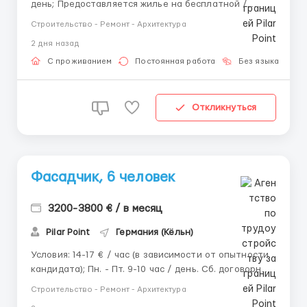
день; Предоставляется жилье на бесплатной /
платной основе. Обязанности: Выполнение
Строительство - Ремонт - Архитектура
внутренних штукатурных работ (ручным и
2 дня назад
машинным способами); Работа со штукатурной
станцией (настройка, запуск, контроль раб...
С проживанием
Постоянная работа
Без языка
Д
Откликнуться
Фасадчик, 6 человек
3200-3800 € / в месяц
Pilar Point
Германия (Кёльн)
Условия: 14-17 € / час (в зависимости от опытности
кандидата); Пн. - Пт. 9-10 час / день. Сб. договорная;
Жильё организовано бесплатно или за 300 € /
Строительство - Ремонт - Архитектура
месяц (в зависимости от объекта); Много объектов