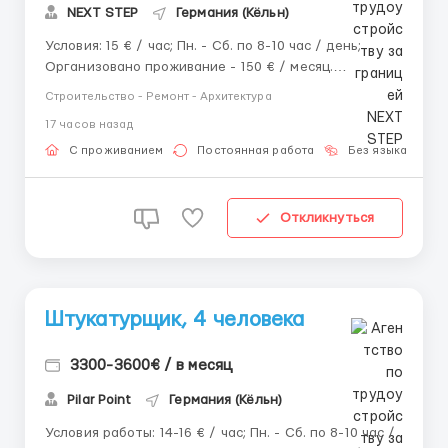
NEXT STEP
Германия (Кёльн)
Условия: 15 € / час; Пн. - Сб. по 8-10 час / день;
Организовано проживание - 150 € / месяц.
Требования: Опыт от 2-х лет; Знание
Строительство - Ремонт - Архитектура
иностранного языка необязательно; От 22 до
17 часов назад
55 лет; Польская рабочая виза / Карта побыту /
Паспорт ЕС / Pesel UKR / ...
С проживанием
Постоянная работа
Без языка
Д
Откликнуться
Штукатурщик, 4 человека
3300-3600€ / в месяц
Pilar Point
Германия (Кёльн)
Условия работы: 14-16 € / час; Пн. - Сб. по 8-10 час /