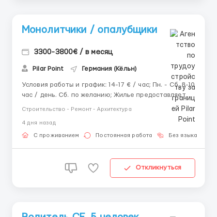
Монолитчики / опалубщики
3300-3800€ / в месяц
Pilar Point
Германия (Кёльн)
Условия работы и график: 14-17 € / час; Пн. - Сб. 8-10
час / день. Сб. по желанию; Жилье предоставляется
платно / бесплатно. Обязанности: Работа с
Строительство - Ремонт - Архитектура
опалубкой: сборка / разборка, установка, выверка
4 дня назад
геометрии, раскрепление; Арматурные работы:
вязка, установка закла...
С проживанием
Постоянная работа
Без языка
Д
Откликнуться