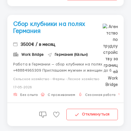
Сбор клубники на полях
Германия
3500€ / в месяц
Work Bridge
Германия (Кёльн)
Работа в Германии — сбор клубники на полях
+48884965309 Приглашаем мужчин и женщин до 60
лет! - Сбор клубники на фермерских полях -
Сельское хозяйство - Фермы - Лесное хозяйство
Зарплата: до 3500 € в месяц - Жильё
17-05-2026
предоставляется бесплатно - Работа в Германии
(сезонная занятость) Условия: • Простая работа,
Без опыта
С проживанием
Сезонная работа
Бе
опыт н...
Откликнуться