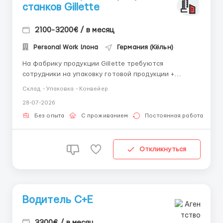
станков Gillette
2100-3200€ / в месяц
Personal Work Ілона
Германия (Кёльн)
На фабрику продукции Gillette требуются
сотрудники на упаковку готовой продукции +
визуальная оценка качества изготовленных
Склад - Упаковка - Конвейер
элементов. Зароботная плата: Ставка за месяц:
28-07-2026
2100-3200Э/нетто; 12Э/ час (нетто); +20% за работу
в ночные смены; +50% за сверхурочные часы; +100%
Без опыта
С проживанием
Постоянная работа
за ...
Откликнуться
Водитель С+Е
3300€ / в месяц