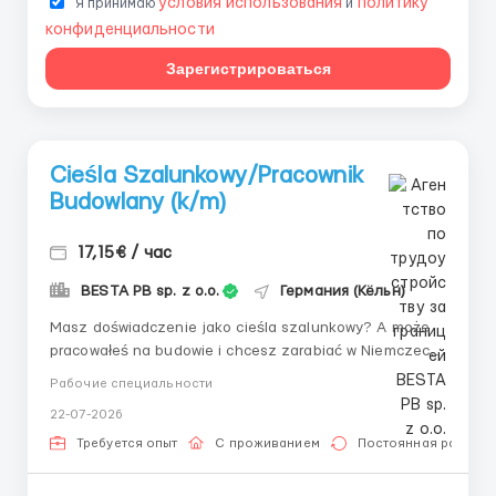
условия использования
политику
Я принимаю
и
конфиденциальности
Зарегистрироваться
Cieśla Szalunkowy/Pracownik
Budowlany (k/m)
17,15€ / час
BESTA PB sp. z o.o.
Германия (Кёльн)
Masz doświadczenie jako cieśla szalunkowy? A może
pracowałeś na budowie i chcesz zarabiać w Niemczech!
Zakres obowiązków Montaż i demontaż szalunków
Рабочие специальности
systemowych Szalowanie ścian, stropów, słupów i
22-07-2026
fundamentów Współpraca z brygadą i kierownikiem...
Требуется опыт
С проживанием
Постоянная работа