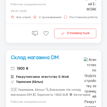
Різноробочий ℹ️ Детальная информация: Приезд на
Рабочие специальности
15.10 ✅️С готовым параграфом ✅️Под параграф ❗️❗️❗️
08-01-2026
Кандидаты под параграф живут 2 недели бесплатно
и ждут параграф , потом выход на работу ) 📒
Без опыта
С проживанием
Постоянная работа
Документы...
Откликнуться
Склад магазина DM
1900 €
Рекрутинговое агентство E-Work
Германия (Кёльн)
🇩🇪 Германия, Кёльн 🔍 Вакансия: На склад
магазина DM 💶 Зарплата: 1900 EUR 🛠 Категория:
Різноробочий ℹ️ Детальная информация: Приезд на
Рабочие специальности
15.10 ✅️С готовым параграфом ✅️Под параграф ❗️❗️❗️