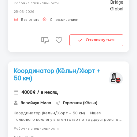
Рабочие процессы: упаковка, переупаковка,
Рабочие специальности
сортировка, сбор заказов, контроль качества,
25-03-2026
работа со сканером. По условиям: 14.50 евро в час
смены по 8 часов, возможны дополнительные жильё
Без опыта
С проживанием
35...
Откликнуться
Координатор (Кёльн/Хюрт +
50 км)
4000€ / в месяц
Лесийчук Мила
Германия (Кёльн)
Координатор (Кёльн/Хюрт + 50 км) Ищем
толкового коллегу в агентство по трудоустройству.
ЗП: 3000–4000€+ Netto (около 50% — бонусы за
Рабочие специальности
результат). Требования: • Водительские права