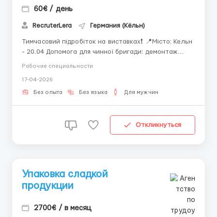
60€ / день
RecruterLera
Германия (Кёльн)
Тимчасовий підробіток на виставках❗ 📍Місто: Кельн
- 20.04 Допомога для чинної бригади: демонтаж
стенду на виставці 💶 Оплата: 60 ​​€ на день 📩
Рабочие специальности
Контакти: +380660008350 (Viber / Telegram /
17-04-2026
WhatsApp) ...
Без опыта
Без языка
Для мужчин
Откликнуться
Упаковка сладкой
продукции
2700€ / в месяц