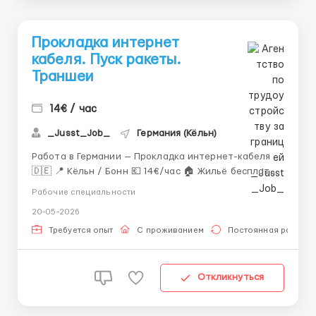
Прокладка интернет
кабеля. Пуск ракеты.
Траншеи
14€ / час
_Jusst_Job_
Германия (Кёльн)
Работа в Германии — Прокладка интернет-кабеля
🇩🇪 📍 Кёльн / Бонн 💶 14€/час 🏠 Жильё бесплатно
🚐 Доезд предоставляется 📅 Пн–Пт + суббота по
Рабочие специальности
желанию ⏰ 7:00–17:00 📈 220 часов в месяц 📌
20-05-2026
Обязанности: • Прокладка интернет-кабеля •
Работа в траншеях и кабельных ...
Требуется опыт
С проживанием
Постоянная работа
Откликнуться