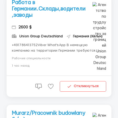
Работа в
Германии.Склады,водители
,заводы
2600 $
Union Group Deutschland
Германия (Кёльн)
+491786413752Viber What'sApp В немецкую
компанию на территории Германии требуются
сотрудники на работу на разные позиции
Рабочие специальности
-упаковщик колбасных изделий, часовой оклад в
1 час назад
дневную смену 14.80 евро в час , в ночную 16.00 евро
в час, в воскресенье и праздничные дни 19.00 евро а
час -упаковщ...
Откликнуться
Murarz/Pracownik budowlany