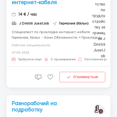
интернет-кабеля
14 € / час
J Dmitrii JusstJob
Германия (Кёльн)
Специалист по прокладке интернет-кабеля
Германия, Кёльн – Бонн Обязанности: • Прокладка
интернет-кабеля в траншеях, кабельных каналах и
Рабочие специальности
специальных трубах • Подключение и закрепление
07-05-2026
кабеля • Работа с оборудованием для подачи кабеля
в труднодоступные места («пуск ра...
Требуется опыт
С проживанием
Постоянная работа
Откликнуться
Разнорабочий на
подработку