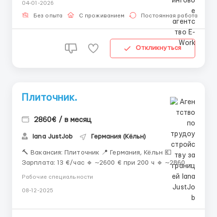
04-01-2026
Кандидаты под параграф живут 2 недели бесплатно
и ждут параграф , потом выход на работу ) 📒
Без опыта
С проживанием
Постоянная работа
Документы...
Откликнуться
Плиточник.
2860€ / в месяц
Iana JustJob
Германия (Кёльн)
🔨 Вакансия: Плиточник 📍 Германия, Кёльн 💶
Зарплата: 13 €/час 🔹 ~2600 € при 200 ч 🔹 ~2860 €
при 220 ч 💵 Аванс: до 300 € раз в месяц 📲
Рабочие специальности
Телефон для связи: +373068921239 ...
08-12-2025