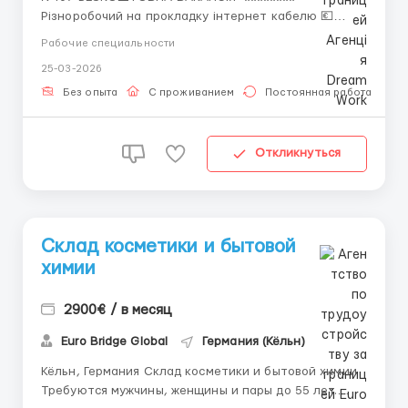
Різноробочий на прокладку інтернет кабелю 💶
Заробітна плата: 11 євро/год. (Чистими) 🏠Житло -
Рабочие специальности
БЕЗКОШТОВНО (по 2 особи в кімнаті) 🟢Робочий
25-03-2026
одяг дають! ✅ОБОВ'ЯЗКИ: *Прокладання мережних
кабелів на будівництві за певними маршрутами *...
Без опыта
С проживанием
Постоянная работа
Откликнуться
Склад косметики и бытовой
химии
2900€ / в месяц
Euro Bridge Global
Германия (Кёльн)
Кёльн, Германия Склад косметики и бытовой химии
Требуются мужчины, женщины и пары до 55 лет.