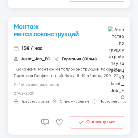
Монтаж
металлоконструкций
15€ / час
Jusst_Job_EC
Германия (Кёльн)
Вакансия: Монтаж металлоконструкций Локация:
Германия График: пн–сб Часы: 8–10 ч/день, 200–220
ч/мес ЗП: 14–16 €/час (нетто) Аванс: через 2 недели
Рабочие специальности
Жильё: предоставляется (от 200 €/мес, 2–3 чел/
27-09-2025
комн) Документы: биометрия Украины, карта
побыта, ...
Требуется опыт
С проживанием
Постоянная работа
Откликнуться