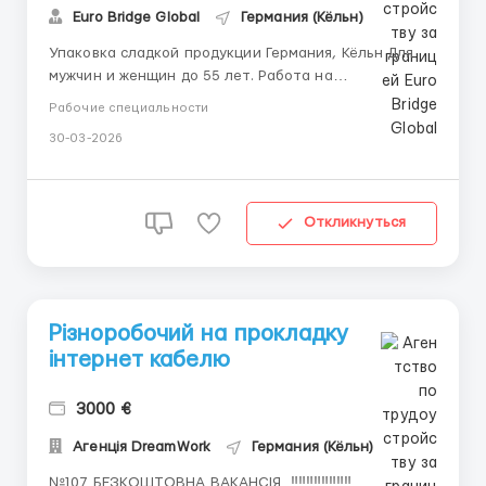
Euro Bridge Global
Германия (Кёльн)
Упаковка сладкой продукции Германия, Кёльн Для
мужчин и женщин до 55 лет. Работа на
производстве: упаковка пончиков и маффинов,
Рабочие специальности
контроль качества, укладка коробок, помощь на
30-03-2026
линии. Что по условиям: 14 евро в час 10–12 часов за
смену 5–6 рабочих дней жильё 300 евро ...
Откликнуться
Різноробочий на прокладку
інтернет кабелю
3000 €
Агенція DreamWork
Германия (Кёльн)
№107 БЕЗКОШТОВНА ВАКАНСІЯ ‼️‼️‼️‼️‼️‼️‼️‼️