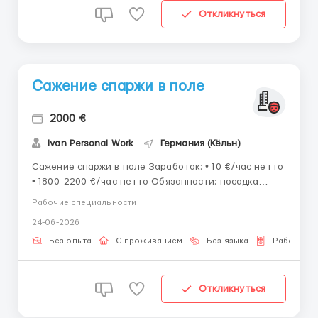
Откликнуться
Сажение спаржи в поле
2000 €
Ivan Personal Work
Германия (Кёльн)
Сажение спаржи в поле Заработок: • 10 €/час нетто
• 1800-2200 €/час нетто Обязанности: посадка
спаржи ⏱️ График работы: • Пн-Сб с 7:00 –17:00 год
Рабочие специальности
Проживание: • Жилье предоставляется бесплатно
24-06-2026
Питание: • Питание самостоятельное ️ Требов...
Без опыта
С проживанием
Без языка
Рабочая в
Откликнуться