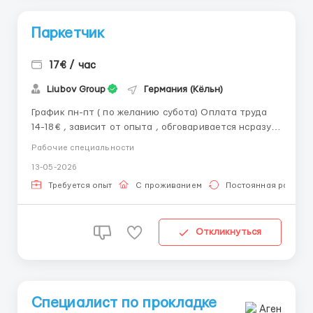
Паркетчик
17€ / час
Liubov Group
Германия (Кёльн)
График пн-пт ( по желанию субота) Оплата труда
14-18€ , зависит от опыта , обговаривается нсразу
на собеседованииЖилье 350€/месяцТрансфер
Рабочие специальности
бесплатно, нужны права ВТрудоустройство на
13-05-2026
польскую компанию, просроченная польская виза/
печати на польской границе/pesel ukr для
Требуется опыт
С проживанием
Постоянная работа
украинцевПольская рабочая виза/...
Откликнуться
Специалист по прокладке