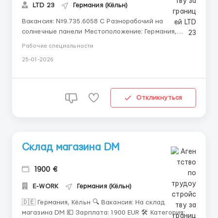
LTD 23
Германия (Кёльн)
Вакансия: №9.735.6058 C Разнорабочий на
солнечные панели Местоположение: Германия,
возле г. Киль Количество вакансий: 2 Оплата: 11,00 €
Рабочие специальности
(чистыми) в час График работы: Пн.-пт., 8-10 часов в
25-01-2026
день Возможность брать дополнительные часы по
желанию Жилье:...
Откликнуться
Склад магазина DM
1900 €
E-WORK
Германия (Кёльн)
🇩🇪 Германия, Кёльн 🔍 Вакансия: На склад
магазина DM 💶 Зарплата: 1900 EUR 🛠 Категория: