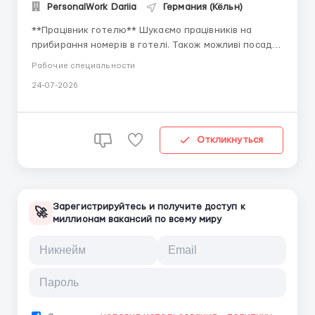
PersonalWork Dariia
Германия (Кёльн)
**Працівник готелю** Шукаємо працівників на
прибирання номерів в готелі. Також можливі посади:
хаусмен та чекер, працівник кухні та працівник
Рабочие специальности
рецепції. Має бути або не використана Біометрія (
24-07-2026
тобто людина або з України їде, або в'їхала з
України не більше ніж 90 днів тому) Мінімум 2...
Откликнуться
Зарегистрируйтесь и получите доступ к
🚀
миллионам вакансий по всему миру