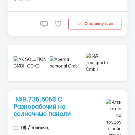
10-03-2026
(много поездок по региону) • Желание работать и
&laq...
Откликнуться
№9.735.6058 C
Разнорабочий на
солнечные панели
0$ / в месяц