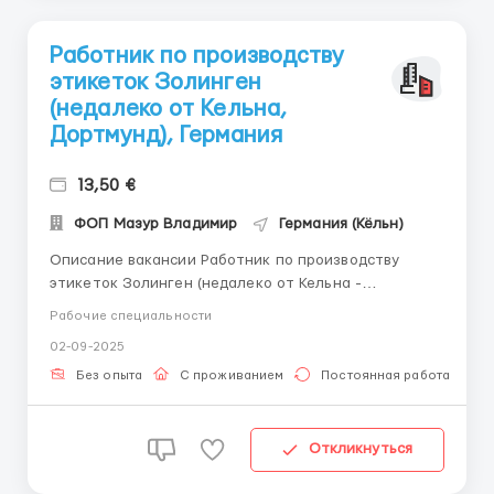
Работник по производству
этикеток Золинген
(недалеко от Кельна,
Дортмунд), Германия
13,50 €
ФОП Мазур Владимир
Германия (Кёльн)
Описание вакансии Работник по производству
этикеток Золинген (недалеко от Кельна -
Дортмунд), Германия ваши обязанности Извлечение
Рабочие специальности
меток с ленты Контроль качества выпускаемой
02-09-2025
продукции Основные операции с учебными
машинами Работодатель предлагает Почасовая
Без опыта
С проживанием
Постоянная работа
ставка составляет 13,50 е...
Откликнуться