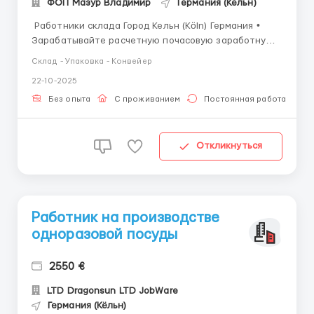
ФОП Мазур Владимир
Германия (Кёльн)
​​​​​​ Работники склада Город Кельн (Köln) Германия •
Зарабатывайте расчетную почасовую заработную
плату от 14,00€ + оплата сверхурочных • Улучшите
Склад - Упаковка - Конвейер
свою карьеру, присоединившись к ведущему
22-10-2025
мировому логистическому бизнесу, используя самые
современные технологии Ва...
Без опыта
С проживанием
Постоянная работа
Откликнуться
Работник на производстве
одноразовой посуды
2550 €
LTD Dragonsun LTD JobWare
Германия (Кёльн)