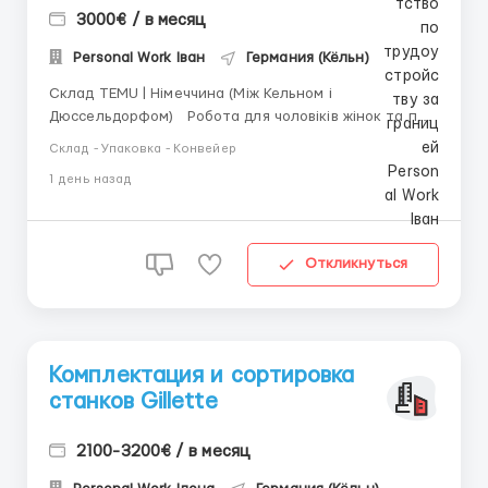
3000€ / в месяц
Personal Work Іван
Германия (Кёльн)
Склад TEMU | Німеччина (Між Кельном і
Дюссельдорфом) Робота для чоловіків жінок та пар!
Паспорт ЕС або ГОТОВИЙ статус §24. Біо .
Склад - Упаковка - Конвейер
Стабільний склад, чіткі процеси й зарплата, яка
1 день назад
росте разом із годинами заходиш на зміну і спокійно
робиш свій результат Кон...
Откликнуться
Комплектация и сортировка
станков Gillette
2100-3200€ / в месяц