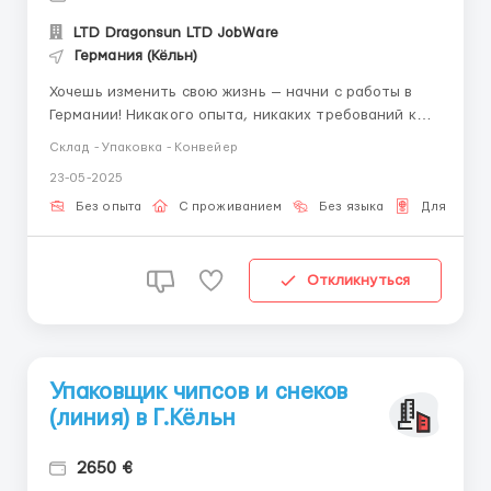
LTD Dragonsun LTD JobWare
Германия (Кёльн)
Хочешь изменить свою жизнь — начни с работы в
Германии! Никакого опыта, никаких требований к
языку. Просто желание работать и зарабатывать.
Склад - Упаковка - Конвейер
Мы берём всё оформление на себя: контракты, виза,
23-05-2025
переезд. Бесплатное жильё, честная зарплата от
2500 € брутто и полное сопровождение на мес...
Без опыта
С проживанием
Без языка
Для Бело
Откликнуться
Упаковщик чипсов и снеков
(линия) в Г.Кёльн
2650 €