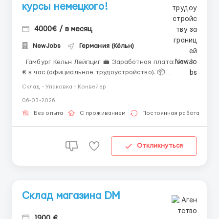
курсы немецкого!
4000€ / в месяц
NewJobs
Германия (Кёльн)
Гамбург Кёльн Лейпциг 💼 Заработная плата: от 18
€ в час (официальное трудоустройство). 📦
Обязанности: Упаковка и сортировка бумажных
Склад - Упаковка - Конвейер
салфеток; Контроль качества продукции; Работа на
06-03-2026
производственной линии. 👤 Требования:
Ответственность и внимательность; Г...
Без опыта
С проживанием
Постоянная работа
Откликнуться
Склад магазина DM
1900 €