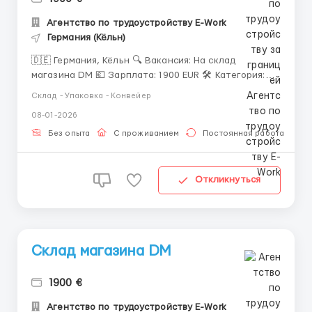
Агентство по трудоустройству E-Work
Германия (Кёльн)
🇩🇪 Германия, Кёльн 🔍 Вакансия: На склад
магазина DM 💶 Зарплата: 1900 EUR 🛠 Категория:
Різноробочий ℹ️ Детальная информация: Приезд на
Склад - Упаковка - Конвейер
15.10 ✅️С готовым параграфом ✅️Под параграф ❗️❗️❗️
08-01-2026
Кандидаты под параграф живут 2 недели бесплатно
и ждут параграф , потом выход на работу ) 📒
Без опыта
С проживанием
Постоянная работа
Документы...
Откликнуться
Склад магазина DM
1900 €
Агентство по трудоустройству E-Work