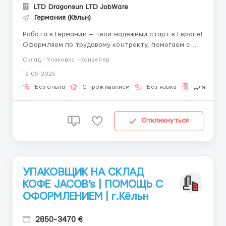
LTD Dragonsun LTD JobWare
Германия (Кёльн)
Работа в Германии — твой надёжный старт в Европе!
Оформляем по трудовому контракту, помогаем с
визой. Жильё бесплатно, зарплата от 2500 € опыт
Склад - Упаковка - Конвейер
и язык не требуются — всё покажем и научим на
16-05-2025
месте. Контакт: Сергей WhatsApp: +38 (068) 122 77
13 &nbs...
Без опыта
С проживанием
Без языка
Для Бело
Откликнуться
УПАКОВЩИК НА СКЛАД
КОФЕ JACOB’s | ПОМОЩЬ С
ОФОРМЛЕНИЕМ | г.Кёльн
2850-3470 €