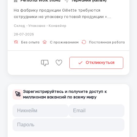
Personal Work Ілона
Германия (Кёльн)
На фабрику продукции Gillette требуются
сотрудники на упаковку готовой продукции +
визуальная оценка качества изготовленных
Склад - Упаковка - Конвейер
элементов. Зароботная плата: Ставка за месяц:
28-07-2026
2100-3200Э/нетто; 12Э/ час (нетто); +20% за работу
в ночные смены; +50% за сверхурочные часы; +100%
Без опыта
С проживанием
Постоянная работа
за ...
Откликнуться
Зарегистрируйтесь и получите доступ к
🚀
миллионам вакансий по всему миру