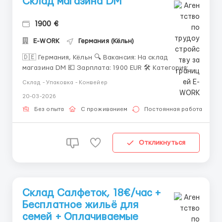
Склад магазина DM
1900 €
E-WORK
Германия (Кёльн)
🇩🇪 Германия, Кёльн 🔍 Вакансия: На склад
магазина DM 💶 Зарплата: 1900 EUR 🛠 Категория:
Різноробочий ℹ️ Детальная информация: Приезд на
Склад - Упаковка - Конвейер
15.10 ✅️С готовым параграфом ✅️Под параграф ❗️❗️❗️
20-03-2026
Кандидаты под параграф живут 2 недели бесплатно
и ждут параграф , потом выход на работу ) 📒Д...
Без опыта
С проживанием
Постоянная работа
Откликнуться
Склад Салфеток, 18€/час +
Бесплатное жильё для
семей + Оплачиваемые