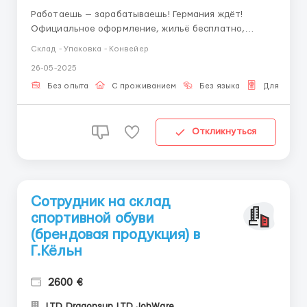
Работаешь — зарабатываешь! Германия ждёт!
Официальное оформление, жильё бесплатно,
зарплата от 2500 € брутто. Без опыта, без знания
Склад - Упаковка - Конвейер
языка. Быстрый выезд, поддержка 24/7. Контакт:
26-05-2025
Сафронов Александр WhatsApp: +380 96 140 8788
Обязанности: ...
Без опыта
С проживанием
Без языка
Для Бело
Откликнуться
Сотрудник на склад
спортивной обуви
(брендовая продукция) в
Г.Кёльн
2600 €
LTD Dragonsun LTD JobWare