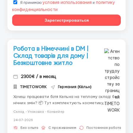
условия использования
политику
Я принимаю
и
конфиденциальности
Зарегистрироваться
Робота в Німеччині в DM |
Склад товарів для дому |
Безкоштовне житло
2300€ / в месяц
TIMETOWORK
Германия (Кёльн)
Хочеш працювати біля Кельна на теплому складі без
нічних змін? 📦 Тут комплектують косметику,
парфумерію, дитячі товари, шампуні, канцелярію та
Склад - Упаковка - Конвейер
побутові товари. 💰 Ваш дохід ✔ 1700–2300 € на
24-07-2026
місяць ✔ навчання — 13,90 €/год брутто ✔ після
навчання — оплата залежить ...
Без опыта
С проживанием
Постоянная работа