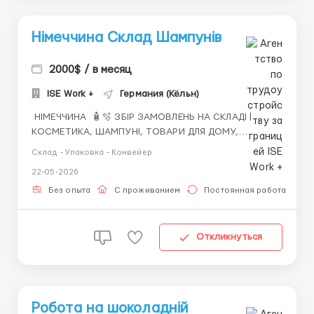
Німеччина Склад Шампунів
2000$ / в месяц
ISE Work +
Германия (Кёльн)
НІМЕЧЧИНА 🧴🫧 ЗБІР ЗАМОВЛЕНЬ НА СКЛАДІ |
КОСМЕТИКА, ШАМПУНІ, ТОВАРИ ДЛЯ ДОМУ,
ВІТАМІНИ І ТД 📍околиці Кьольну (земля NRW) 🙋🏼‍♀️🙋🏼‍♂️
Склад - Упаковка - Конвейер
Потребуємо хлопців, дівчат та сімейні пари до 35
22-05-2026
років 💰 ЗАРПЛАТА • Перші 3 дні навчання, ставка 9,5
€/год нетто • Далі ...
Без опыта
С проживанием
Постоянная работа
Откликнуться
Робота на шоколадній