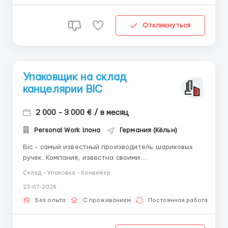
Откликнуться
Упаковщик на склад
канцелярии BIC
2 000 - 3 000 € / в месяц
Personal Work Ілона
Германия (Кёльн)
Bic - cамый известный производитель шариковых
ручек. Компания, известна своими
потребительскими продуктами, такими как
Склад - Упаковка - Конвейер
зажигалки, бритвы, механические карандаши и
23-07-2026
бумажные изделия. Заработная плата: от 2000 до
3000 евро в месяц (от 97 000 грн) 15 евро/час
Без опыта
С проживанием
Постоянная работа
ставка Оплачиваемые больничные ...