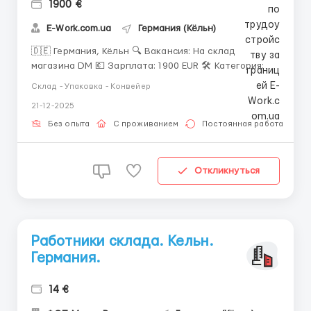
1900 €
E-Work.com.ua
Германия (Кёльн)
🇩🇪 Германия, Кёльн 🔍 Вакансия: На склад
магазина DM 💶 Зарплата: 1900 EUR 🛠 Категория:
Різноробочий ℹ️ Детальная информация: Приезд на
Склад - Упаковка - Конвейер
15.10 ✅️С готовым параграфом ✅️Под параграф ❗️❗️❗️
21-12-2025
Кандидаты под параграф живут 2 недели бесплатно
и ждут параграф , потом выход на работу ) 📒
Без опыта
С проживанием
Постоянная работа
Документы...
Откликнуться
Работники склада. Кельн.
Германия.
14 €