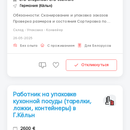
Германия (Кёльн)
Обязанности: Сканирование и упаковка заказов
Проверка размеров и состояния Сортировка по
брендам Требования: Без опыта Без знания языка
Склад - Упаковка - Конвейер
Ответственность, аккуратность Условия:
26-05-2025
Зарплата: до 2600 € брутто Работа в 2 смены
Жильё бесплатно, рядом ...
Без опыта
С проживанием
Для Белорусов
Откликнуться
Работник на упаковке
кухонной посуды (тарелки,
ложки, контейнеры) в
Г.Кёльн
2600 €