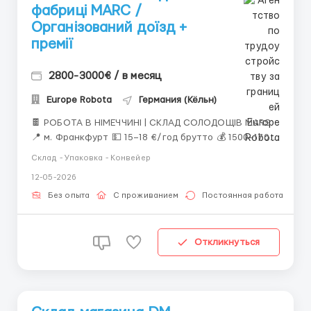
фабриці MARC /
Організований доїзд +
премії
2800-3000€ / в месяц
Europe Robota
Германия (Кёльн)
🍫 РОБОТА В НІМЕЧЧИНІ | СКЛАД СОЛОДОЩІВ MARS
📍 м. Франкфурт 💵 15–18 €/год брутто 💰 1500–1700
€ нетто/міс 📈 Робота по 8–10 годин 🤝 Офіційне
Склад - Упаковка - Конвейер
працевлаштування 📦 ОБОВ’ЯЗКИ ◈ пакування
12-05-2026
солодощів; ◈ стікерування та сканування товару; ◈
підготовка продукції до ...
Без опыта
С проживанием
Постоянная работа
Откликнуться