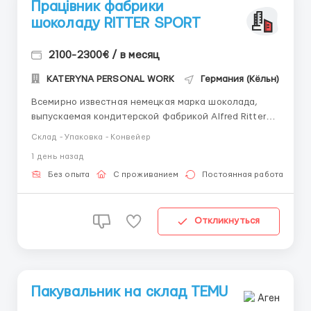
Працівник фабрики
шоколаду RITTER SPORT
2100-2300€ / в месяц
KATERYNA PERSONAL WORK
Германия (Кёльн)
Всемирно известная немецкая марка шоколада,
выпускаемая кондитерской фабрикой Alfred Ritter
GmbH & Co. KG. Сейчас идет набор на склад
Склад - Упаковка - Конвейер
сортировки и упаковки шоколада. Контактный
1 день назад
номер: +380733338354 - менеджер Дарья (+Viber,
Telegram) Кратко об основном Заработная плата 11
Без опыта
С проживанием
Постоянная работа
евро/час нетто...
Откликнуться
Пакувальник на склад TEMU