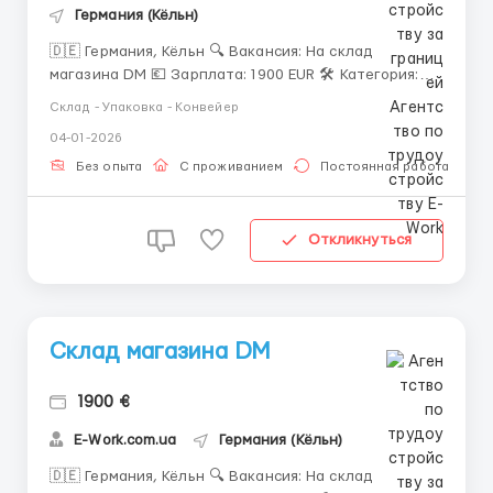
Германия (Кёльн)
🇩🇪 Германия, Кёльн 🔍 Вакансия: На склад
магазина DM 💶 Зарплата: 1900 EUR 🛠 Категория:
Різноробочий ℹ️ Детальная информация: Приезд на
Склад - Упаковка - Конвейер
15.10 ✅️С готовым параграфом ✅️Под параграф ❗️❗️❗️
04-01-2026
Кандидаты под параграф живут 2 недели бесплатно
и ждут параграф , потом выход на работу ) 📒
Без опыта
С проживанием
Постоянная работа
Документы...
Откликнуться
Склад магазина DM
1900 €
E-Work.com.ua
Германия (Кёльн)
🇩🇪 Германия, Кёльн 🔍 Вакансия: На склад