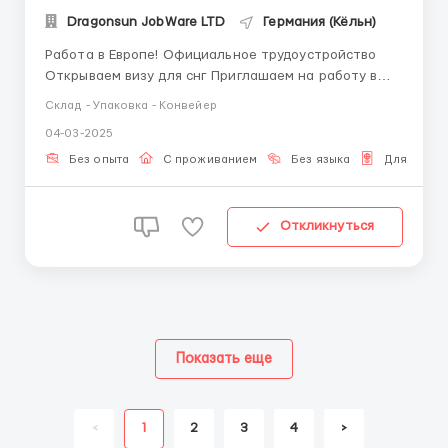
Dragonsun JobWare LTD
Германия (Кёльн)
Работа в Европе! Официальное трудоустройство
Открываем визу для снг Приглашаем на работу в
Германию Оформление по контракту, стабильноя
Склад - Упаковка - Конвейер
зарплата, помощь с жильём. Опыт и знание языка
04-03-2025
не требуются! ПО ВОПРОСАМ ПИСАТЬ:
@dragonsunmanager telegram whatsApp: +380 63 ...
Без опыта
С проживанием
Без языка
Для Бело
Откликнуться
Показать еще
<
1
2
3
4
>