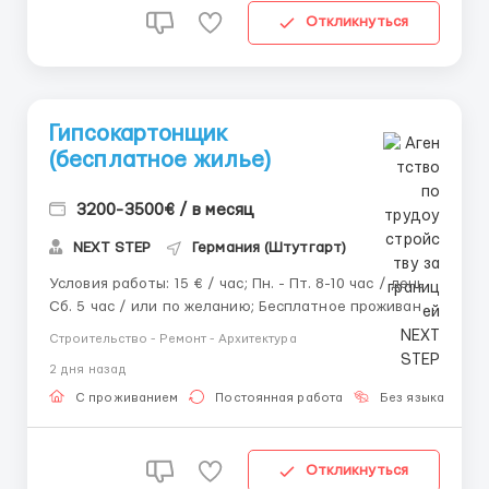
Откликнуться
Гипсокартонщик
(бесплатное жилье)
3200-3500€ / в месяц
NEXT STEP
Германия (Штутгарт)
Условия работы: 15 € / час; Пн. - Пт. 8-10 час / день.
Сб. 5 час / или по желанию; Бесплатное проживание
организовано (в других городах может быть
Строительство - Ремонт - Архитектура
платно). Обязанности: Монтаж гипсокартона по
2 дня назад
технологии; Шпаклевка. Требования к кандидату:
Опыт работы...
С проживанием
Постоянная работа
Без языка
Д
Откликнуться