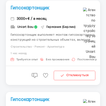
Гипсокартонщик
3000+€ / в месяц
Uniart Bau
Германия (Берлин)
Гипсокартонщик выполняет монтаж гипсокартонных
конструкций на строительных объектах, включая
перегородки, потолки, облицовку стен и другие
Строительство - Ремонт - Архитектура
элементы внутренней отделки. Основная работа
1 час назад
выполняется в Берлине. Ищем профессионалов на
месте, приглашения делаем только для
Требуется опыт
Без проживания
Постоянная работа
специалистов с подтверждённым опы...
Откликнуться
Гипсокартонщик