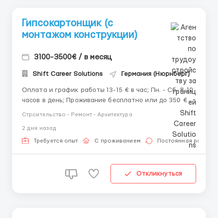
Гипсокартонщик (с
монтажом конструкции)
3100-3500€ / в месяц
Shift Career Solutions
Германия (Нюрнберг)
Оплата и график работы 13-15 € в час; Пн. - Сб. 8-10
часов в день; Проживание бесплатно или до 350 € в
месяц (много объектов по стране). Обязанности
Строительство - Ремонт - Архитектура
Монтаж гипсокартона, шпаклевка, покраска по
2 дня назад
стандартам ЕС; Крепить металлический каркас и
один слой гипса;&n...
Требуется опыт
С проживанием
Постоянная работа
Откликнуться