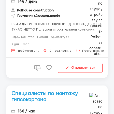
14€ / день
Polhouse construction
Германия (Дюссельдорф)
БРИГАДЫ ГИПСОКАРТОНЩИКОВ | ДЮССЕЛЬДОРФ | 14
€/ЧАС НЕТТО Польская строительная компания
проводит набор готовых бригад гипсокартонщиков
Строительство - Ремонт - Архитектура
(4–6 человек) для работы в Германии. Обязанности:
4 дня назад
Монтаж перегородок и потолков из гипсокартона;
Обшивка стен; Монтаж металлического каркас...
Требуется опыт
С проживанием
Постоянная работа
Откликнуться
Специалисты по монтажу
гипсокартона
15€ / час