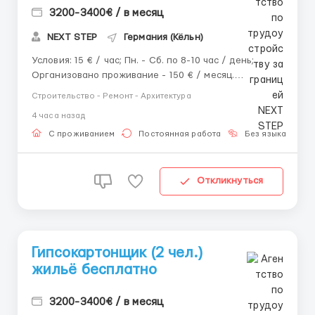
3200-3400€ / в месяц
NEXT STEP
Германия (Кёльн)
Условия: 15 € / час; Пн. - Сб. по 8-10 час / день;
Организовано проживание - 150 € / месяц.
Требования: Опыт от 2-х лет; Знание
Строительство - Ремонт - Архитектура
иностранного языка необязательно; От 22 до
4 часа назад
55 лет; Польская рабочая виза / Карта побыту /
Паспорт ЕС / Pesel UKR / ...
С проживанием
Постоянная работа
Без языка
Д
Откликнуться
Гипсокартонщик (2 чел.)
жильё бесплатно
3200-3400€ / в месяц