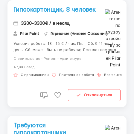
Гипсокартонщик, 8 человек
3200-3300€ / в месяц
Pilar Point
Германия (Нижняя Саксония)
Условия работы: 13 - 15 € / час; Пн. - Сб. 9-11 час /
день. Сб. может быть не рабочая; Бесплатное жилье
(может быть платно, зависит от объекта).
Строительство - Ремонт - Архитектура
Требования: Опыт работы от 2-х лет; Карта
4 дня назад
побыту / Польская рабочая виза / Паспорт ЕС / UKR
Pesel / Парагр...
С проживанием
Постоянная работа
Без языка
Д
Откликнуться
Требуются
гипсокартонщики