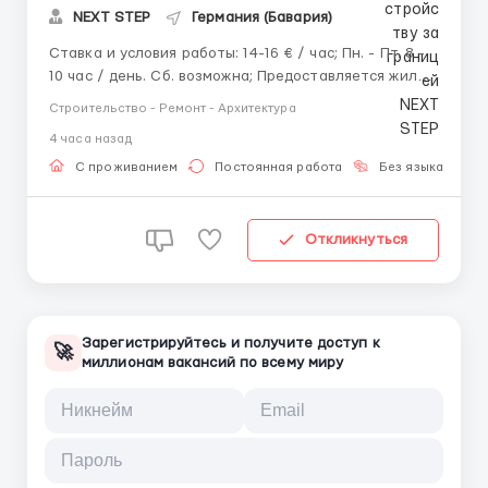
NEXT STEP
Германия (Бавария)
Ставка и условия работы: 14-16 € / час; Пн. - Пт. 8 -
10 час / день. Сб. возможна; Предоставляется жильё
бесплатно; Предоставляется автомобиль для
Строительство - Ремонт - Архитектура
доезда на работу и обратно. Обязанности: Монтаж
4 часа назад
гипсокартона по технологии крепления
гипсокартона Knauf; Мо...
С проживанием
Постоянная работа
Без языка
Д
Откликнуться
Зарегистрируйтесь и получите доступ к
🚀
миллионам вакансий по всему миру