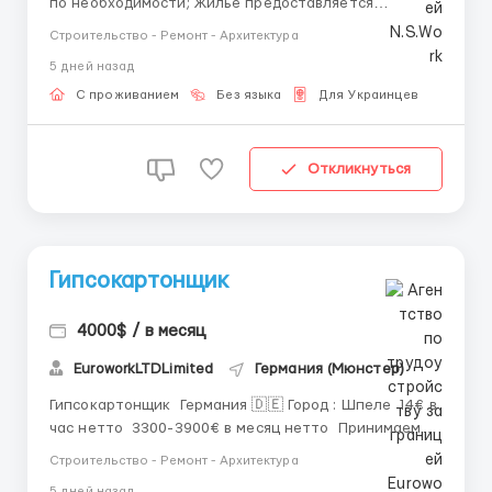
по необходимости; Жилье предоставляется
бесплатно. Требования: Опыт от 1-го года; Можно
Строительство - Ремонт - Архитектура
без знания иностранного языка; Паспорт
5 дней назад
ЕС, Польская виза, Карта побыту, ПМЖ ЕС, UKR
Pese...
С проживанием
Без языка
Для Украинцев
Откликнуться
Гипсокартонщик
4000$ / в месяц
EuroworkLTDLimited
Германия (Мюнстер)
Гипсокартонщик Германия 🇩🇪 Город : Шпеле 14€ в
час нетто 3300-3900€ в месяц нетто Принимаем
по параграфу 24 или паспорт ЕС. +380688796798
Строительство - Ремонт - Архитектура
Viber , WhatsApp ...
5 дней назад