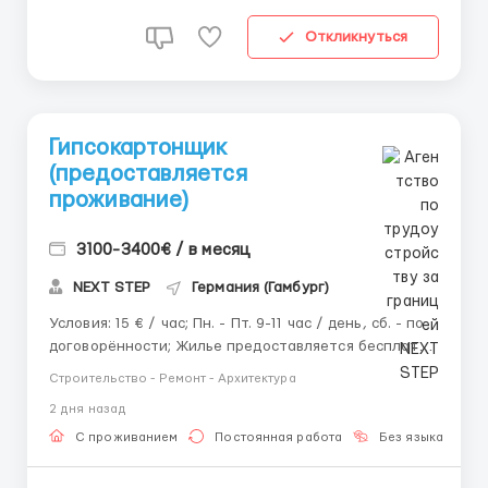
Откликнуться
Гипсокартонщик
(предоставляется
проживание)
3100-3400€ / в месяц
NEXT STEP
Германия (Гамбург)
Условия: 15 € / час; Пн. - Пт. 9-11 час / день, сб. - по
договорённости; Жилье предоставляется бесплатно
/ платно (уточнять на собеседовании).
Строительство - Ремонт - Архитектура
Обязанности: Монтаж деревянных и металлических
2 дня назад
каркасов (желательно уметь); Изоляция; Монтаж
гипсокартона,...
С проживанием
Постоянная работа
Без языка
Д