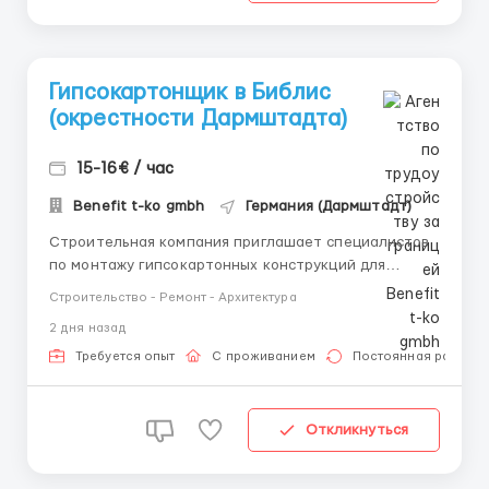
Гипсокартонщик в Библис
(окрестности Дармштадта)
15-16€ / час
Benefit t-ko gmbh
Германия (Дармштадт)
Строительная компания приглашает специалистов
по монтажу гипсокартонных конструкций для
работы на объектах в Библисе. Стабильная
Строительство - Ремонт - Архитектура
занятость, официальное оформление и
2 дня назад
комфортные условия проживания. Основные
обязанности: Монтаж перегородок, стен и потолков
Требуется опыт
С проживанием
Постоянная работа
из гипсокартона. Установка металлич...
Откликнуться