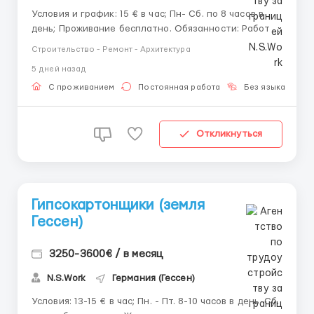
Условия и график: 15 € в час; Пн- Сб. по 8 часов в
день; Проживание бесплатно. Обязанности: Работа
в основном без монтажа каркасов; Монтаж
Строительство - Ремонт - Архитектура
гипсокартона по технологии крепления
5 дней назад
гипсокартона по Knauf в промышленных и офисных
объектах; Монтаж гипсокартона в два с...
С проживанием
Постоянная работа
Без языка
Д
Откликнуться
Гипсокартонщики (земля
Гессен)
3250-3600€ / в месяц
N.S.Work
Германия (Гессен)
Условия: 13-15 € в час; Пн. - Пт. 8-10 часов в день. Сб.