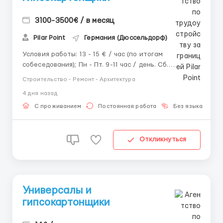
3100-3500€ / в месяц
Pilar Point
Германия (Дюссельдорф)
Условия работы: 13 - 15 € / час (по итогам
собеседования); Пн - Пт. 9-11 час / день. Сб.
договорная или 5-6 час; Жилье предоставляется
Строительство - Ремонт - Архитектура
бесплатно. Требования: Опыт работы от 2-х лет;
4 дня назад
ПМЖ ЕС / Паспорт ЕС / Карта побыту / Польская
рабочая виза / Параграф 24. О...
С проживанием
Постоянная работа
Без языка
П
Откликнуться
Универсалы и
гипсокартонщики