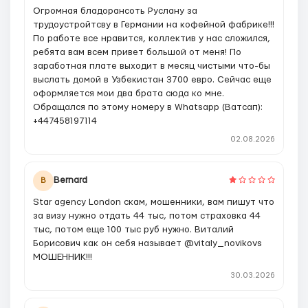
Огромная бладорансоть Руслану за
трудоустройтсву в Германии на кофейной фабрике!!!
По работе все нравится, коллектив у нас сложился,
ребята вам всем привет большой от меня! По
заработная плате выходит в месяц чистыми что-бы
выслать домой в Узбекистан 3700 евро. Сейчас еще
оформляется мои два брата сюда ко мне.
Обращался по этому номеру в Whatsapp (Ватсап):
+447458197114
02.08.2026
Bernard
B
Star agency London скам, мошенники, вам пишут что
за визу нужно отдать 44 тыс, потом страховка 44
тыс, потом еще 100 тыс руб нужно. Виталий
Борисович как он себя называет @vitaly_novikovs
МОШЕННИК!!!
30.03.2026