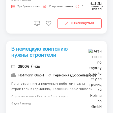
Требуется опыт
С проживанием
Постоянная работа
Откликнуться
В немецкую компанию
нужны строители
2900€ / час
Hofmann GmbH
Германия (Дюссельдорф)
По внутренним и наружным работам нужны
строители в Германию, +491634915462 Часовой
оклад от 18.55 до 28.50 евро в час, Рабочий график
Строительство - Ремонт - Архитектура
9 часов в день, в субботу работается . Работа
6 дней назад
официальная по немецкому договору. Прописку,
медицинскую страховку, немецкий контракт