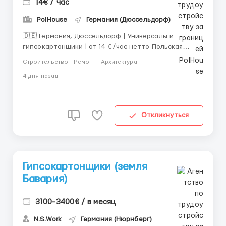
14€ / час
PolHouse
Германия (Дюссельдорф)
🇩🇪 Германия, Дюссельдорф | Универсалы и
гипсокартонщики | от 14 €/час нетто Польская
строительная компания Polhouse приглашает на
Строительство - Ремонт - Архитектура
работу специалистов в Германию. ✅ Прямой
4 дня назад
работодатель ✅ Официальное трудоустройство ✅
Вакансия бесплатная ✅ Срочный набор — всего 6
мест 💰 Мы предл...
Откликнуться
Гипсокартонщики (земля
Бавария)
3100-3400€ / в месяц
N.S.Work
Германия (Нюрнберг)