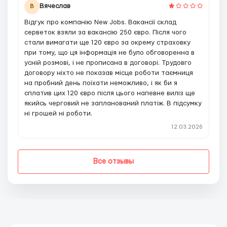
Вячеслав
В
Відгук про компанію New Jobs. Вакансії склад
серветок взяли за вакансію 250 євро. Після чого
стали вимагати ще 120 євро за окрему страховку
при тому, що ця інформація не було обговоренна в
усній розмові, і не прописана в договорі. Трудовго
договору ніхто не показав місце роботи таємниця
на пробний день поїхати неможливо, і як би я
сплатив цих 120 євро після цього напевне виліз ще
якийсь черговий не запланований платіж. В підсумку
ні грошей ні роботи.
12.03.2026
Все отзывы