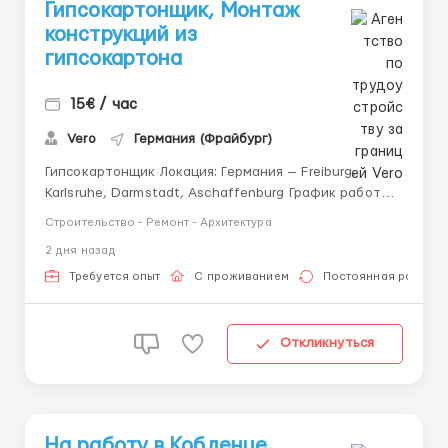
Гипсокартонщик, Монтаж
конструкций из
гипсокартона
15€ / час
Vero
Германия (Фрайбург)
Гипсокартонщик Локация: Германия — Freiburg,
Karlsruhe, Darmstadt, Aschaffenburg График работы:
Понедельник–суббота, с 08:00 до 17:00 Часы работы
Строительство - Ремонт - Архитектура
в день: 9 часов Часы работы в месяц: 220
2 дня назад
Заработная плата: 15 €/час Аванс: После 2 недель
работы, рассматривается индив...
Требуется опыт
С проживанием
Постоянная работа
Откликнуться
На работу в Кобленце