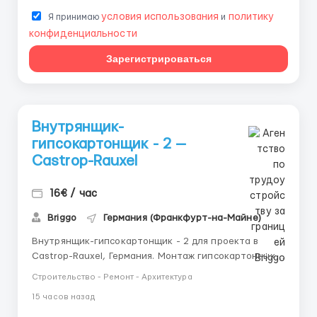
условия использования
политику
Я принимаю
и
конфиденциальности
Зарегистрироваться
Внутрянщик-
гипсокартонщик - 2 —
Castrop-Rauxel
16€ / час
Briggo
Германия (Франкфурт-на-Майне)
Внутрянщик-гипсокартонщик - 2 для проекта в
Castrop-Rauxel, Германия. Монтаж гипсокартонных
конструкций любой сложности; - Отделка и
Строительство - Ремонт - Архитектура
обустройство мансард; - Монтаж стеновых систем; -
15 часов назад
Устройство потолочных систем, включая монтаж
потолочного отопления; - Выполнение сухой