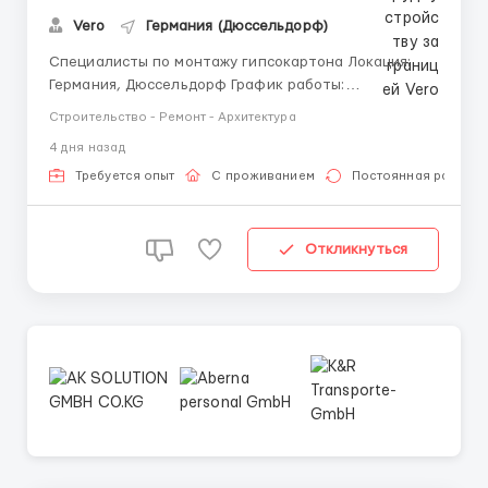
Vero
Германия (Дюссельдорф)
Специалисты по монтажу гипсокартона Локация:
Германия, Дюссельдорф График работы:
Понедельник–пятница, с 07:00 до 18:00 Часы работы
Строительство - Ремонт - Архитектура
в день: 9–10 часов Часы работы в месяц: 190–220
4 дня назад
Заработная плата: Специалист по сборке
металлических каркасов по чертежам (чте...
Требуется опыт
С проживанием
Постоянная работа
Откликнуться