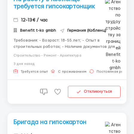
требуется гипсокартонщик
12-13€ / час
Benefit t-ko gmbh
Германия (Кобленц)
Требования: - Возраст: 18-55 лет; - Опыт в
строительных работах; - Наличие документов для
официального трудоустройства в Германии; -
Строительство - Ремонт - Архитектура
Отсутствие вредных привычек. Где работать? Город
3 дня назад
Кобленц, Германия Условия работы: - Официальное
трудоустройство по Midijob; - Рабочие дни: ...
Требуется опыт
С проживанием
Постоянная работа
Откликнуться
Бригада на гипсокартон