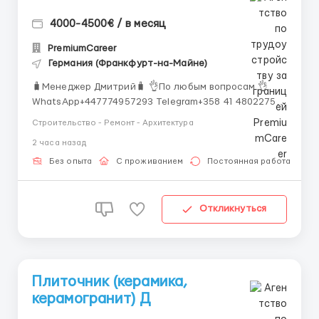
4000-4500€ / в месяц
PremiumCareer
Германия (Франкфурт-на-Майне)
🧳Менеджер Дмитрий🧳 👌По любым вопросам 👌
WhatsApp+447774957293 Telegram+358 41 4802275
Германия, Bad Kreutnach 👤Плиточники 💶 Оплата:
Строительство - Ремонт - Архитектура
€15/час 📅 График/период работы: пн.-сб., 10
2 часа назад
рабочих часов, вс. - выходной 🛏 Жилье:
предоставит работодатель, оплачивает работник -
Без опыта
С проживанием
Постоянная работа
€250 /мес. Такж...
Откликнуться
Плиточник (керамика,
керамогранит) Д