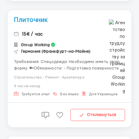
Плиточник
15€ / час
Group Working
Германия (Франкфурт-на-Майне)
Требования: Спецодежда: Необходимо иметь свою
форму. 🔑Обязанности: - Подготовка поверхностей
под укладку плитки (очистка, выравнивание,
Строительство - Ремонт - Архитектура
грунтовка); - Выполнение работ по укладке
9 часов назад
керамической, керамогранитной, мозаичной и
других видов плитки на стены, полы и иные
Требуется опыт
Без языка
Для Украинцев
поверхности; - Разметка п...
Откликнуться