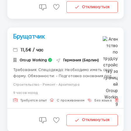
Откликнуться
Брущатчик
11,5€ / час
Group Working
Германия (Берлин)
Требования: Спецодежда: Необходимо иметь свою
форму. Обязанности: - Подготовка основания под
укладку брусчатки (снятие грунта, планировка,
Строительство - Ремонт - Архитектура
трамбовка); - Устройство подушки из песка и щебня,
9 часов назад
выравнивание уровней; - Укладка брусчатки,
тротуарной плитки, клинкера по заданной схеме; -
Требуется опыт
С проживанием
Без языка
Для 
Резк...
Откликнуться