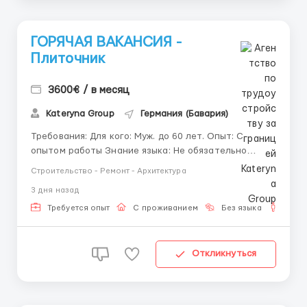
ГОРЯЧАЯ ВАКАНСИЯ -
Плиточник
3600€ / в месяц
Kateryna Group
Германия (Бавария)
Требования: Для кого: Муж. до 60 лет. Опыт: С
опытом работы Знание языка: Не обязательно
Необходимо иметь права категории В Где
Строительство - Ремонт - Архитектура
работать? Страна: Германия (Essenbach) Условия
3 дня назад
работы: Обязанности: - Подготовка основания
перед укладкой плитки. - Выполнение разметки ...
Требуется опыт
С проживанием
Без языка
Для 
Откликнуться