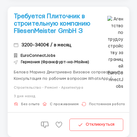
Требуется Плиточник в
строительную компанию
FliesenMeister GmbH З
3200-3400€ / в месяц
EuroConnectJobs
Германия (Франкфурт-на-Майне)
Белова Марина Дмитриевна Визовое сопровождение
Консультация по рабочим вопросам WhatsApp /
Telegram: +44 7347 723038 Обязанности: • Укладка
Строительство - Ремонт - Архитектура
плитки на полы и стены. • Подбор и подготовка
3 дня назад
материалов. • Обеспечение качества выполненных
работ. Условия: &bull...
Без опыта
С проживанием
Постоянная работа
Откликнуться