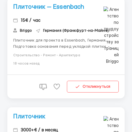
Плиточник — Essenbach
15€ / час
Briggo
Германия (Франкфурт-на-Майне)
Плиточник для проекта в Essenbach, Германия.
Подготовка основания перед укладкой плитки. -
Выполнение разметки поверхности. - Укладка
Строительство - Ремонт - Архитектура
керамической и керамогранитной плитки на пол и
18 часов назад
стены спортивного зала. - Соблюдение схемы
укладки, ровности швов и уровня поверхности. -
Подрезка плитки и подгонка...
Откликнуться
Плиточник
3000+€ / в месяц