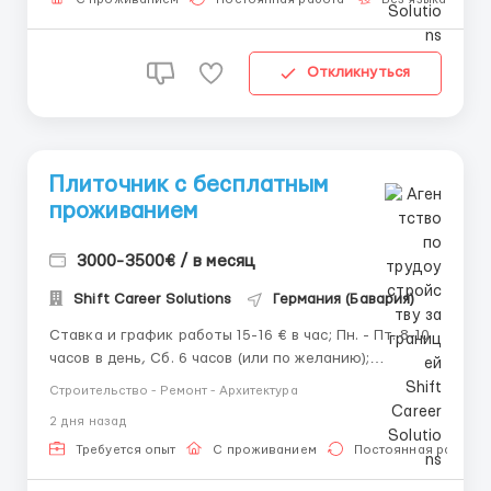
Откликнуться
Плиточник с бесплатным
проживанием
3000-3500€ / в месяц
Shift Career Solutions
Германия (Бавария)
Ставка и график работы 15-16 € в час; Пн. - Пт. 8-10
часов в день, Сб. 6 часов (или по желанию);
Проживание бесплатно. Обязанности Весь спектр
Строительство - Ремонт - Архитектура
работ по укладке плитки: подготовка и
2 дня назад
выравнивание поверхностей (штукатурка, стяжка,
грунтовка), выполнение гидроизоляции, разме...
Требуется опыт
С проживанием
Постоянная работа