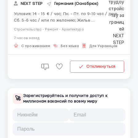
NEXT STEP
Германия (Оснабрюк)
Условия: 14 - 15 € / час; Пн. - Пт. по 9-10 час / день.
Сб. 5-6 час / или по желанию; Жилье
предоставляется за 300 € / месяц (удерживается из
Строительство - Ремонт - Архитектура
заработной платы); Есть объекты в Нюрнберг,
7 часов назад
Бремен, Дрезден и других городах Германии.
Требования: Опыт работы от 2...
С проживанием
Без языка
Для Украинцев
Откликнуться
Зарегистрируйтесь и получите доступ к
🚀
миллионам вакансий по всему миру