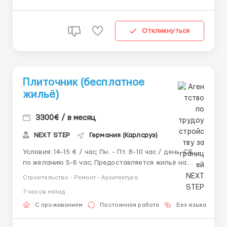
Откликнуться
Плиточник (бесплатное
жильё)
3300€ / в месяц
NEXT STEP
Германия (Карлсруэ)
Условия: 14-15 € / час; Пн. - Пт. 8-10 час / день. Сб.
по желанию 5-6 час; Предоставляется жильё на
бесплатной основе; Есть объекты в других городах.
Строительство - Ремонт - Архитектура
Обязанности: Подготовка основания: выравнивание
7 часов назад
поверхностей, грунтовка, гидроизоляция; Разметка,
нарезка и по...
С проживанием
Постоянная работа
Без языка
Д