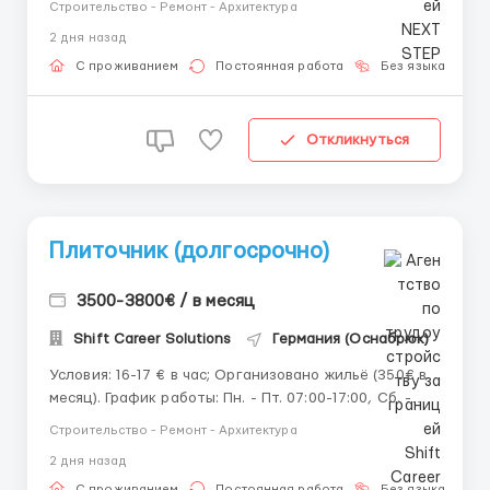
Строительство - Ремонт - Архитектура
22 до 50 лет. Обязанности: Работа с плиткой
2 дня назад
разного размера по стандартам ЕС; Выравниван...
С проживанием
Постоянная работа
Без языка
Д
Откликнуться
Плиточник (долгосрочно)
3500-3800€ / в месяц
Shift Career Solutions
Германия (Оснабрюк)
Условия: 16-17 € в час; Организовано жильё (350€ в
месяц). График работы: Пн. - Пт. 07:00-17:00, Сб. -
иногда. 8-9 часов в день. Обязанности: Подготовка
Строительство - Ремонт - Архитектура
оснований под укладку плитки; Гидроизоляция
2 дня назад
помещений при необходимости; Укладка
керамической плитки, к...
С проживанием
Постоянная работа
Без языка
П