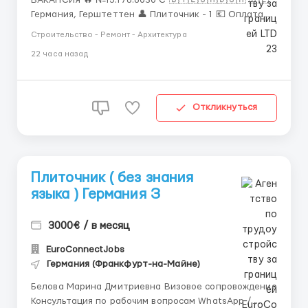
ВАКАНСИЯ 🔥 №15.178.8030 C 🇧🇾🇪🇺🇲🇩🇺🇦 🇩🇪
Германия, Герштеттен 👤 Плиточник - 1 💶 Оплата
(чистыми ) : 1 : Пн.-Пт., 07:00-17:00, Сб., нд. - по
Строительство - Ремонт - Архитектура
необходимости. Есть перерывы на обед.8-10 час/
22 часа назад
день. 🛏 Жилье : Предоставляется платно: 400€/
месяц. Оплата после отработанного месяца
(удержив...
Откликнуться
Плиточник ( без знания
языка ) Германия З
3000€ / в месяц
EuroConnectJobs
Германия (Франкфурт-на-Майне)
Белова Марина Дмитриевна Визовое сопровождение
Консультация по рабочим вопросам WhatsApp /