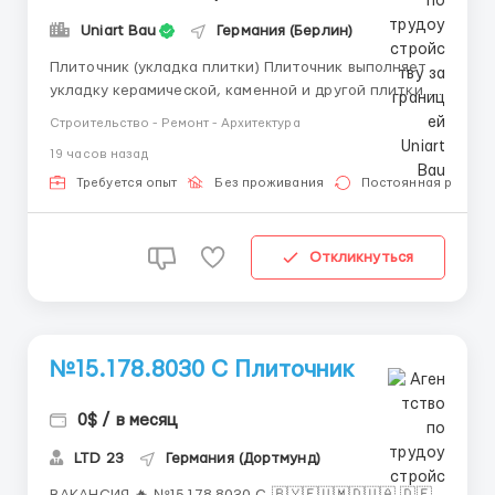
Uniart Bau
Германия (Берлин)
Плиточник (укладка плитки) Плиточник выполняет
укладку керамической, каменной и другой плитки на
объектах жилого и коммерческого строительства.
Строительство - Ремонт - Архитектура
Основная работа в Берлине. Ищем профессионалов
19 часов назад
на месте, приглашения делаем только для мастеров
с доказательным портфолио Обязанности ...
Требуется опыт
Без проживания
Постоянная работа
Откликнуться
№15.178.8030 C Плиточник
0$ / в месяц
LTD 23
Германия (Дортмунд)