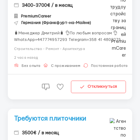
3400-3700€ / в месяц
PremiumCareer
Германия (Франкфурт-на-Майне)
🧳Менеджер Дмитрий🧳 👌По любым вопросам 👌
WhatsApp+447774957293 Telegram+358 41 4802275
Условия: 15 - 16 € / час (+ возможность роста); Пн. -
Строительство - Ремонт - Архитектура
Пт. 10 час / день. Сб. по желанию; Проживание
2 часа назад
организовано бесплатно / платно (в зависимости
от объекта); Много объектов п...
Без опыта
С проживанием
Постоянная работа
Откликнуться
Требуются плиточники
3500€ / в месяц