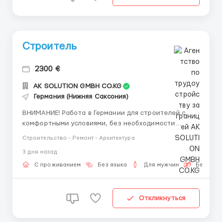
Строитель
2300 €
AK SOLUTION GMBH CO.KG
Германия (Нижняя Саксония)
ВНИМАНИЕ! Работа в Германии для строителей с
комфортными условиями, без необходимости
знания языка! 🇩🇪 Крупная компания,
Строительство - Ремонт - Архитектура
занимающаяся строительством домов из морских
3 дня назад
контейнеров, открывает вакансии: - Электрики 💡 -
Монтажники ⚒ - Плиточники 🪜 - Сантехники 🚰 -
С проживанием
Без языка
Для мужчин
Бесплат
Сварщики 🔧 - Маляры 🎨 - Садо...
Откликнуться