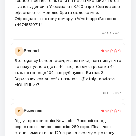
заработная плате выходит в месяц чистыми что-бы
выслать домой в Узбекистан 3700 евро. Сейчас еще
оформляется мои два брата сюда ко мне.
Обращался по этому номеру в Whatsapp (Ватсап):
+447458197114
02.08.2026
Bernard
B
Star agency London скам, мошенники, вам пишут что
за визу нужно отдать 44 тыс, потом страховка 44
тыс, потом еще 100 тыс руб нужно. Виталий
Борисович как он себя называет @vitaly_novikovs
МОШЕННИК!!!
30.03.2026
Вячеслав
В
Відгук про компанію New Jobs. Вакансії склад
серветок взяли за вакансію 250 євро. Після чого
стали вимагати ще 120 євро за окрему страховку