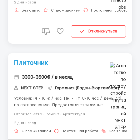
2 дня назад
работы: пн.-сб., 10 рабочих часов, вс. - выходной 🛏
Жилье: предоставит работодатель, о...
Без опыта
С проживанием
Постоянная работа
Откликнуться
Плиточник
3300-3600€ / в месяц
NEXT STEP
Германия (Баден-Вюртемберг)
Условия: 14 - 16 € / час; Пн. - Пт. 8-10 час / день. Сб.
по согласованию; Предоставляется жилье
бесплатно / платно (в зависимости от объекта).
Строительство - Ремонт - Архитектура
Требования: Опыт работы от 2-х лет; Можно без
2 дня назад
знания иностранного языка; Карта побыту /
Паспорт ЕС / Польская рабочая виза...
С проживанием
Постоянная работа
Без языка
Д