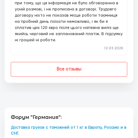
при тому, що ця інформація не було обговоренна в
усній розмові, і не прописана в договорі. Трудовго
договору ніхто не показав місце роботи таємниця
на пробний день поїхати неможливо, і як би я
сплатив цих 120 євро після цього напевне виліз ще
якийсь черговий не запланований платіж. В підсумку
ні грошей ні роботи.
12.03.2026
Все отзывы
Форум "Германия"
:
Доставка грузов с таможней от 1 кг в Европу, Россию и в
СНГ.