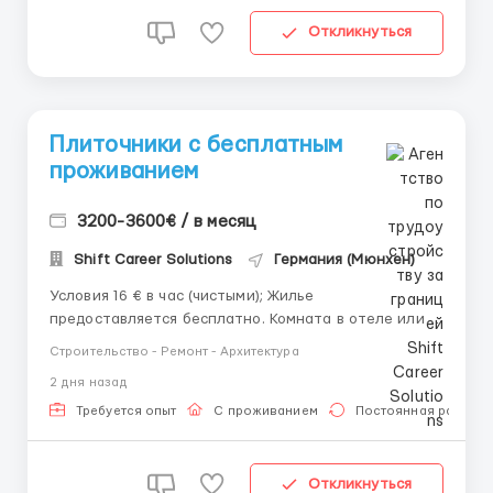
Откликнуться
Плиточники с бесплатным
проживанием
3200-3600€ / в месяц
Shift Career Solutions
Германия (Мюнхен)
Условия 16 € в час (чистыми); Жилье
предоставляется бесплатно. Комната в отеле или
хостеле. График Пн-Пт. по 8 - 10 часов в день; Сб. до
Строительство - Ремонт - Архитектура
обеда, 210 часов в месяц. Обязанности Подготовка и
2 дня назад
выравнивание поверхностей (штукатурка, стяжк...
Требуется опыт
С проживанием
Постоянная работа
Откликнуться