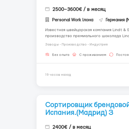
2500–3600€ / в месяц
Personal Work Ілона
Германия (
Известная швейцарская компания Lindt & 
производство премиального шоколада Lind
с комфортной температурой и современным оборудованием. Мест
Заводы - Производство - Индустрия
/ Мюнхен Заработная плат...
Без опыта
С проживанием
Постоя
19 часов назад
Сортировщик брендовой
Испания.(Мадрид) З
2400€ / в месяц