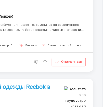
Мюнхен)
Sprüngli приглашает сотрудников на современное
t Excellence. Работа проходит в чистых помещениях
о работы: Берлин / Лейпциг
нная работа
Без языка
Биометрический паспорт
Для мужчи
Откликнуться
 одежды Reebok в