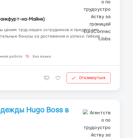
ранкфурт-на-Майне)
ы ценим труд наших сотрудников и предлагаем
ьные бонусы за достижения и успехи. Гибкий
 нас вы можете работать по гибкому графику или
ту ...
нная работа
Без языка
Откликнуться
дежды Hugo Boss в