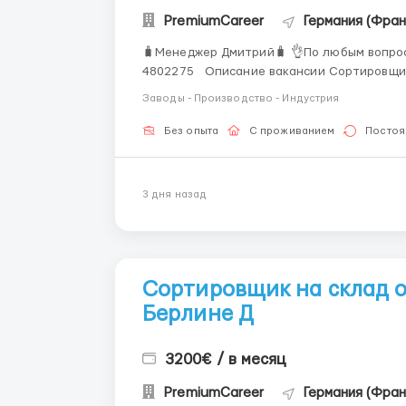
PremiumCareer
Германия (Фра
🧳Менеджер Дмитрий🧳 👌По любым вопрос
4802275 Описание вакансии Сортировщик на склад одежды HUGO BOSS Место работы
Германия - Берлин, Оплата труда: 14.50 евро/час чистыми , есть ежемесячная премия за
Заводы - Производство - Индустрия
посещаемость. График работы: ...
Без опыта
С проживанием
Постоя
3 дня назад
Сортировщик на склад о
Берлине Д
3200€ / в месяц
PremiumCareer
Германия (Фра