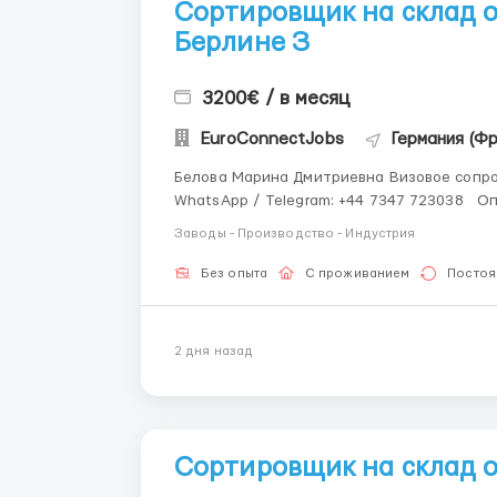
Сортировщик на склад о
Берлине З
3200€ / в месяц
EuroConnectJobs
Германия (Ф
Белова Марина Дмитриевна Визовое сопро
WhatsApp / Telegram: +44 7347 723038 Описание вакансии Сортировщик на склад одежды
HUGO BOSS Место работы Германия - Берлин, Оплата труда: 14.50 евро/час чистым
Заводы - Производство - Индустрия
ежемесячная премия за посеща...
Без опыта
С проживанием
Постоя
2 дня назад
Сортировщик на склад 