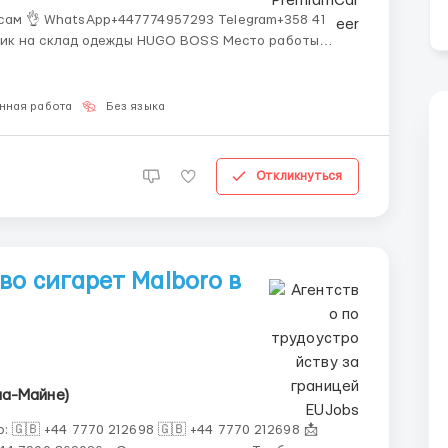
ам 👌 WhatsApp+447774957293 Telegram+358 41
нная работа
Без языка
Откликнуться
во сигарет Malboro в
на-Майне)