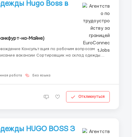
дежды Hugo Boss в
ранкфурт-на-Майне)
вождение Консультация по рабочим вопросам
и , есть
нная работа
Без языка
Откликнуться
одежды HUGO BOSS З