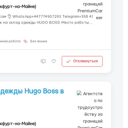
нкфурт-на-Майне)
ам 👌 WhatsApp+447774957293 Telegram+358 41
нная работа
Без языка
Откликнуться
дежды Hugo Boss в
нкфурт-на-Майне)