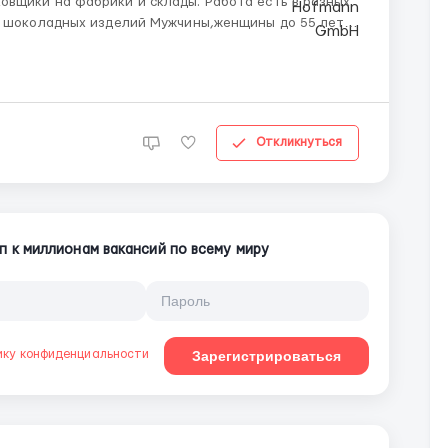
вщики на фабрики и склады. Работа есть в разных
й, шоколадных изделий Мужчины,женщины до 55 лет
керовка товаров; - Подготовка продукции на
..
Откликнуться
п к миллионам вакансий по всему миру
ику конфиденциальности
Зарегистрироваться