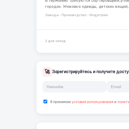
В Германию требуются сортировщики,упако
городах. Упаковка одежды, детских веще
Должностные обязанности: - Упаковка,сти
Заводы - Производство - Индустрия
отправку. - Внимательность и порядочност.
2 дня назад
🚀
Зарегистрируйтесь и получите досту
Я принимаю
условия использования
и
полит