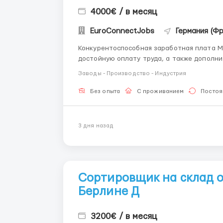
4000€ / в месяц
EuroConnectJobs
Германия (Ф
Конкурентоспособная заработная плата М
достойную оплату труда, а также дополнител
график и возможность удаленной работы У
Заводы - Производство - Индустрия
удаленно, что позволит вам совмещать рабо
Без опыта
С проживанием
Постоя
3 дня назад
Сортировщик на склад о
Берлине Д
3200€ / в месяц