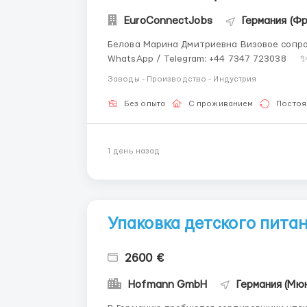
EuroConnectJobs
Германия (Ф
Белова Марина Дмитриевна Визовое сопро
WhatsApp / Telegram: +44 7347 723038 ✨ Напишите нам — и сделайте первый шаг к новой
работе и достойному заработку! Вакансия упаковщика одежды Reebok – это возможность
Заводы - Производство - Индустрия
работать на ...
Без опыта
С проживанием
Постоя
1 день назад
Упаковка детского пита
2600 €
Hofmann GmbH
Германия (Мю