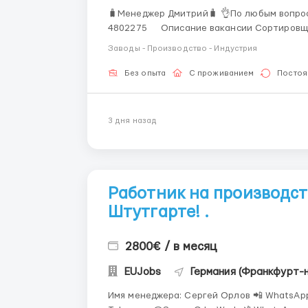
🧳Менеджер Дмитрий🧳 👌По любым вопрос
4802275 Описание вакансии Сортировщик на склад одежды HUGO BOSS Место работы
Германия - Берлин, Оплата труда: 14.50 евро/час чистыми , есть ежемесячная премия за
Заводы - Производство - Индустрия
посещаемость. Графи...
Без опыта
С проживанием
Постоя
3 дня назад
Работник на производст
Штутгарте! .
2800€ / в месяц
EUJobs
Германия (Франкфурт-
Имя менеджера: Сергей Орлов 📲 WhatsApp: 🇬🇧 +44 7770 212698 🇬🇧 +44 7770 212698 📩