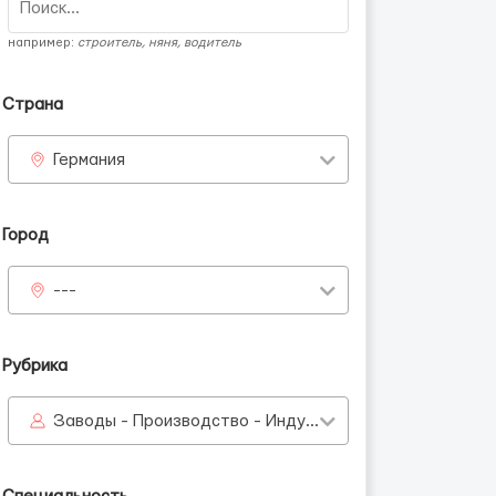
например:
строитель, няня, водитель
Страна
Германия
н
Город
---
Рубрика
Заводы - Производство - Индустрия