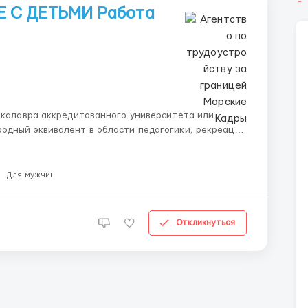
 С ДЕТЬМИ Работа
бакалавра аккредитованного университета или
одный эквивалент в области педагогики, рекреации
 большими группами детей от 6 месяцев до 17 лет.
Для мужчин
Откликнуться