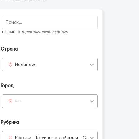
например:
строитель, няня, водитель
Страна
Исландия
Город
---
Рубрика
Моряки - Круизные лайнеры - Судостроение