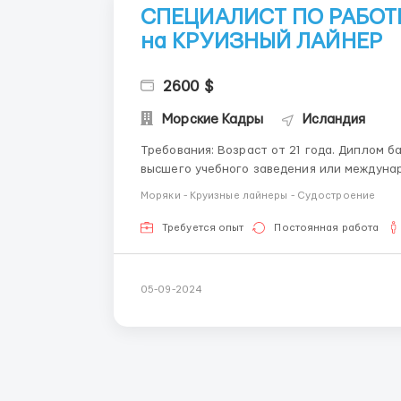
СПЕЦИАЛИСТ ПО РАБОТЕ
на КРУИЗНЫЙ ЛАЙНЕР
2600 $
Морские Кадры
Исландия
Требования: Возраст от 21 года. Диплом 
высшего учебного заведения или междунар
или смежной области. Опыт работы 3 лет с
Моряки - Круизные лайнеры - Судостроение
Опыт работы в школах спонсорства мол...
Требуется опыт
Постоянная работа
05-09-2024