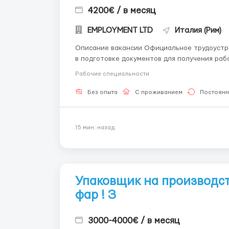
4200€ / в месяц
EMPLOYMENT LTD
Италия (Рим)
Описание вакансии Официальное трудоустройство! Италия. г. Рим Склад одежды Versace Помогаем
в подготовке документов для получения раб
Рабочие специальности
Без опыта
С проживанием
Постоянн
15 мин. назад
Упаковщик на производс
фар ! З
3000-4000€ / в месяц