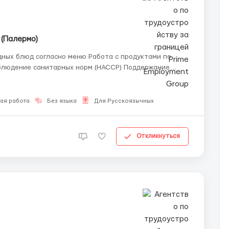
 (Палермо)
дных блюд согласно меню Работа с продуктами по
облюдение санитарных норм (HACCP) Поддержание
бования Опыт работы поваром
ая работа
Без языка
Для Русскоязычных
Откликнуться