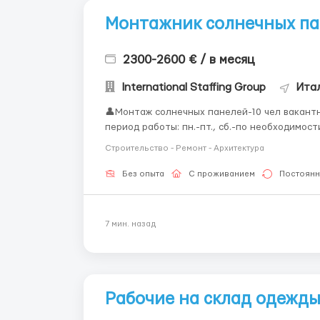
Монтажник солнечных па
2300-2600 € / в месяц
International Staffing Group
Итал
👤Монтаж солнечных панелей-10 чел вакантно (же
период работы: пн.-пт., сб.-по необходимости, вс. – выходной. 🛏 Жи
Дом для 4-х человек или хостел 🦺 Спецодежда: предоставляется работодателем. Если есть
Строительство - Ремонт - Архитектура
возможность...
Без опыта
С проживанием
Постоянн
7 мин. назад
Рабочие на склад одежды