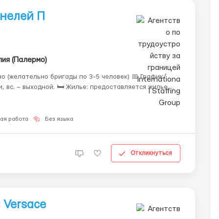
нелей П
ия (Палермо)
лательно бригады по 3-5 человек) 📅 График/
лье: предоставляется жилье
ая работа
Без языка
Откликнуться
 Versace