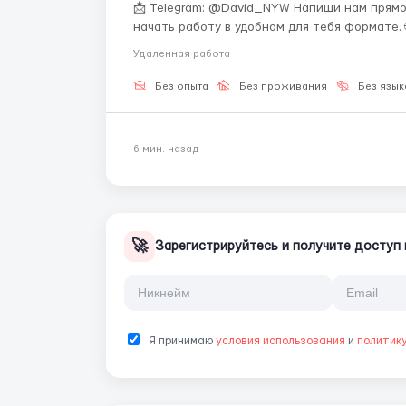
📩 Telegram: @David_NYW Напиши нам прямо
начать работу в удобном для тебя формате. 🌐 О компании: Мы — команда, которая обучает людей
удалённой работе и помогает им выйти на с
Удаленная работа
сферу доступной к...
Без опыта
Без проживания
Без язык
6 мин. назад
🚀
Зарегистрируйтесь и получите доступ 
Я принимаю
условия использования
и
политик