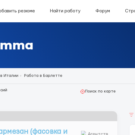
обавить резюме
Найти работу
Форум
Стр
етта
 в Италии
Работа в Барлетте
сий
Поиск по карте
армезан (фасовка и