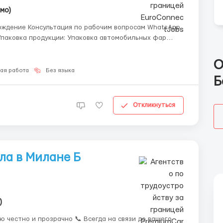
мо)
ождение Консультация по рабочим вопросам WhatsApp
О
ая работа
Без языка
Б
Откликнуться
ла в Милане Б
)
ю честно и прозрачно 📞 Всегда на связи до вашего