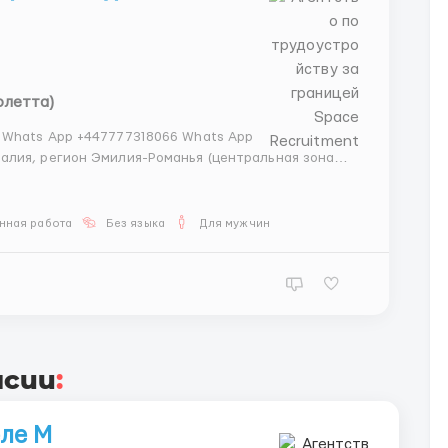
рлетта)
 Whats App +447777318066 Whats App
нная работа
Без языка
Для мужчин
нсии
:
еле М