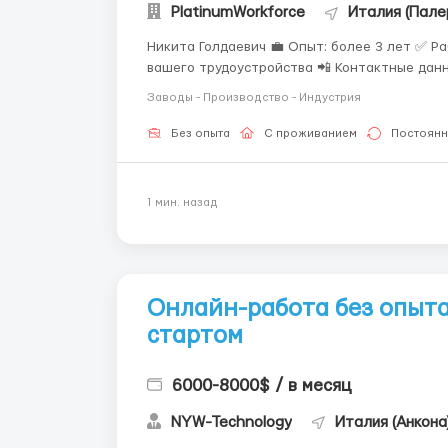
PlatinumWorkforce
Италия (Пале
Никита Голдаевич 💼 Опыт: более 3 лет ✅ Работаю честно и прозрачно 📞 Всегда на связи до
вашего трудоустройства 📲 Контактные данные: ✅ WhatsApp/Telegram: +44 7563 992642 Наша
компания предоставляет:
Заводы - Производство - Индустрия
Без опыта
С проживанием
Постоянн
1 мин. назад
Онлайн-работа без опыт
стартом
6000-8000$ / в месяц
NYW-Technology
Италия (Анкона