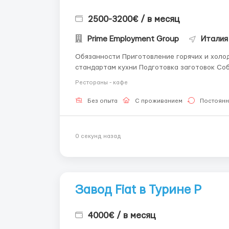
2500-3200€ / в месяц
Prime Employment Group
Италия
Обязанности Приготовление горячих и холо
стандартам кухни Подготовка заготовок С
порядка на кухне Работа в команде с су-шефом и шеф-поваром Тре
Рестораны - кафе
от 1 года Навыки приготовле...
Без опыта
С проживанием
Постоянн
0 секунд назад
Завод Fiat в Турине P
4000€ / в месяц