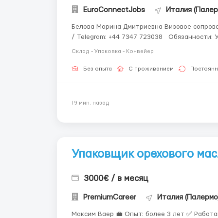
EuroConnectJobs
Италия (Палер
Белова Марина Дмитриевна Визовое сопров
/ Telegram: +44 7347 723038 Обязанности: Упаковка продукции: Упаковка автомобильных фар
согласно стандартам качества. Проверка качества: Контроль за состоянием фар перед упаковкой,
Склад - Упаковка - Конвейер
выявлен...
Без опыта
С проживанием
Постоянн
19 мин. назад
Упаковщик орехового мас
3000€ / в месяц
PremiumCareer
Италия (Палермо
Максим Ваер 💼 Опыт: более 3 лет ✅ Работа