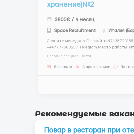
хранение)№2
3800€ / в месяц
Space Recruitment
Италия (Ба
Звоните менеджер Евгений +447436723155
+447777603257 Telegram Место работы: Италия, регион Эмилия-Романья (центральная зона
производства сыра Пармезан). Обязанности: Приёмка и разгрузка головок сыра Пармезан с
Рабочие специальности
производства; Контроль це...
Без опыта
С проживанием
Постоя
Рекомендуемые вака
Повар в ресторан при от