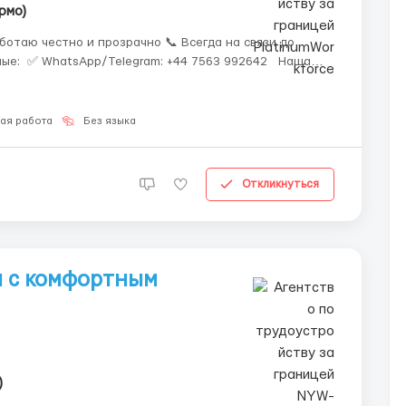
рмо)
 ✅Полный пакет документов. ✅Приглашение от работодателя. ✅Русског...
ая работа
Без языка
Откликнуться
а с комфортным
)