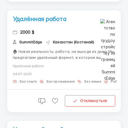
Удалённая работа
2000 $
SummitEdge
Казахстан (Костанай)
🏠 Новая реальность: работа, не выходя из дома Мы
предлагаем удалённый формат, в котором вы
можете обучаться и выполнять задания в
Удаленная работа
комфортной обстановке. Всё просто, если
24-07-2025
следовать системе. 📌 Вам подойдёт, если: ✔ У вас
есть интернет ✔ Готовы уделять немного времени
Без опыта
Без проживания
Без языка
Работа о
✔ Вам больше 21 года ✔ Х...
Откликнуться