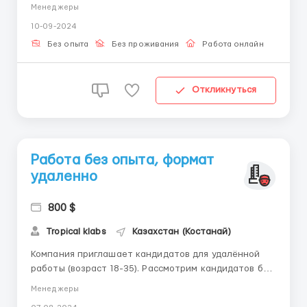
мы начнем вместе! ⚡ Что мы предлагаем: 📌
Менеджеры
Фиксированный доход + бонусы 📌 Гибкий график 📌
10-09-2024
Влияние на свой заработок 📌 Возможности
карьерного роста 📌 Оплачиваемая стажировка и
Без опыта
Без проживания
Работа онлайн
обучение 📌 Пос...
Откликнуться
Работа без опыта, формат
удаленно
800 $
Tropical klabs
Казахстан (Костанай)
Компания приглашает кандидатов для удалённой
работы (возраст 18-35). Рассмотрим кандидатов без
опыта работы. Хочешь попробовать себя в новой
Менеджеры
сфере работы? Присоединяйся к нашей команде! В