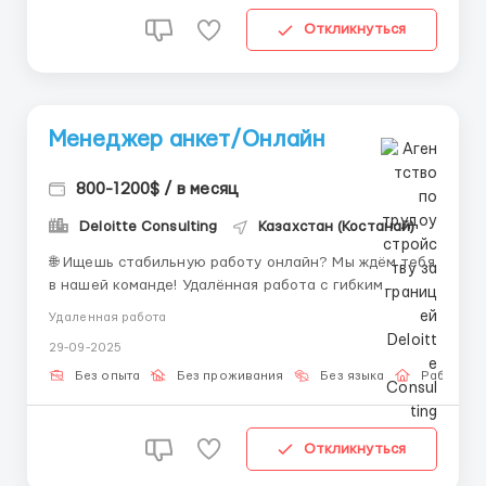
Откликнуться
Менеджер анкет/Онлайн
800-1200$ / в месяц
Deloitte Consulting
Казахстан (Костанай)
🌐 Ищешь стабильную работу онлайн? Мы ждём тебя
в нашей команде! Удалённая работа с гибким
графиком и достойной оплатой. Только переписка,
Удаленная работа
никаких звонков. 🔳 Преимущества работы с нами: •
29-09-2025
Гибкий график работы; • Комфортная работа без
привязки к офису; • Гарантированные в...
Без опыта
Без проживания
Без языка
Работа о
Откликнуться