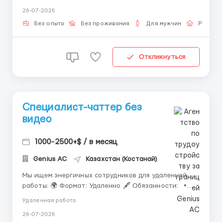
знакомств из США. Оператор общается от имени
26-07-2026
анкет девушек. Все анкеты используются с
согласия. Платформа распределяет оплату между
Без опыта
Без проживания
Для мужчин
Работа
уч...
Откликнуться
Специалист-чаттер без
видео
1000-2500+$ / в месяц
Genius AС
Казахстан (Костанай)
Мы ищем энергичных сотрудников для удаленной
работы. 🌍 Формат: Удаленно 🖋️ Обязанности: •
Переписка с пользователями • Поддержание
Удаленная работа
активного диалога 💡 Требования: • стационарный
26-07-2026
ПК / ноутбук и стабильный интернет • Базовый