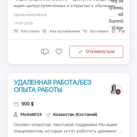
ищем целеустремлённых и открытых к обучению
людей, готовых работать в онлайн-среде.
Удаленная работа
Предлагаем удалённую вакансию с гибким
17-07-2025
графиком и поддержкой на всех этапах. Вам
доступно: • Онлайн-вводный курс • Помощь
Без опыта
Без проживания
Без языка
Работа о
куратора • Пошаговы...
Откликнуться
УДАЛЕННАЯ РАБОТА/БЕЗ
ОПЫТА РАБОТЫ
900 $
Modellll123
Казахстан (Костанай)
Онлайн-оператор текстовой поддержки Мы ищем
специалистов, которые хотят работать удаленно и