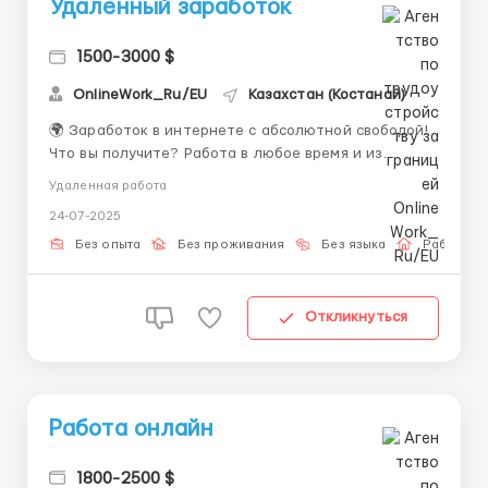
Удаленный заработок
1500-3000 $
OnlineWork_Ru/EU
Казахстан (Костанай)
🌍 Заработок в интернете с абсолютной свободой!
Что вы получите? Работа в любое время и из
любого уголка планеты Пошаговое бесплатное
Удаленная работа
обучение для новичков Простой старт с
24-07-2025
минимальными затратами Поддержка от
наставников на всех этапах работы Не упустите
Без опыта
Без проживания
Без языка
Работа о
шанс – свяжитесь с на...
Откликнуться
Работа онлайн
1800-2500 $