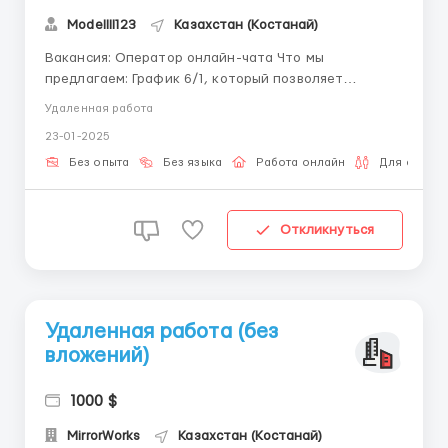
Modellll123
Казахстан (Костанай)
Вакансия: Оператор онлайн-чата Что мы
предлагаем: График 6/1, который позволяет
распределять время эффективно. Удаленная работа
Удаленная работа
с возможностью работать из дома. Отслеживание
23-01-2025
заработка в личном кабинете. Выплаты точно в
срок и бонусы за хорошую работу. Обучение и
Без опыта
Без языка
Работа онлайн
Для семейн
наставничество на всех этапах. ...
Откликнуться
Удаленная работа (без
вложений)
1000 $
MirrorWorks
Казахстан (Костанай)