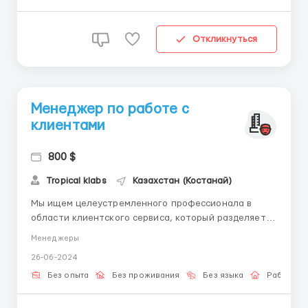
эффективной...
Откликнуться
Менеджер по работе с
клиентами
800 $
Tropical klabs
Казахстан (Костанай)
Мы ищем целеустремленного профессионала в
области клиентского сервиса, который разделяет
нашу страсть к обслуживанию клиентов на
Менеджеры
высочайшем уровне. Если ты нацелен на результат,
26-06-2024
любишь активное общение и готов к новым вызовам
– мы ждем тебя! Обязанности: - Активное ведение
Без опыта
Без проживания
Без языка
Работа о
диал...