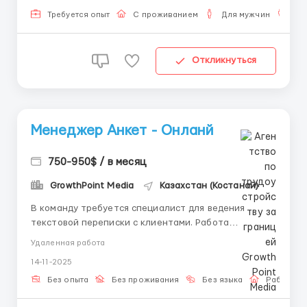
Требуется опыт
С проживанием
Для мужчин
Бе
Откликнуться
Менеджер Анкет - Онланй
750-950$ / в месяц
GrowthPoint Media
Казахстан (Костанай)
В команду требуется специалист для ведения
текстовой переписки с клиентами. Работа
полностью удалённая, без звонков и продаж.
Удаленная работа
Обязанности: отвечать на входящие сообщения,
14-11-2025
вести диалог по готовым шаблонам. Условия: гибкий
график, оплата еженедельно, бесплатное обучение.
Без опыта
Без проживания
Без языка
Работа о
Подойдёт даже ...