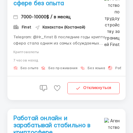
сфере без опыта
7000-10000$ / в месяц
Finst
Казахстан (Костанай)
Telegram: @Hr_finst В последние годы крипто-
сфера стала одним из самых обсуждаемых
направлений в интернете. Всё больше молодых
Криптовалюты
людей выбирают удалённую работу благодаря
7 часов назад
гибкому графику, возможности работать из любой
точки и перспективам развития в цифровой среде.
Без опыта
Без проживания
Без языка
Работа 2-
Мы приглашаем людей, которым и...
Откликнуться
Работай онлайн и
зарабатывай стабильно в
криптосфере