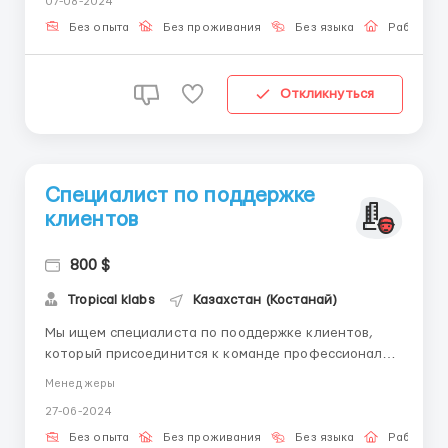
07-08-2024
ваши обязанности входит: 1. Обеспечение
высококачественного обслуживания клиентов через
Без опыта
Без проживания
Без языка
Работа о
...
Откликнуться
Специалист по поддержке
клиентов
800 $
Tropical klabs
Казахстан (Костанай)
Мы ищем специалиста по пооддержке клиентов,
который присоединится к команде профессионалов.
Рассматриваем кандидатов без опыта, но готовых
Менеджеры
расти, учиться и достигать целей. Обязанности: 1.
27-06-2024
Обеспечение полного цикла обслуживания клиентов
с наивысшим качеством. 2. Организация
Без опыта
Без проживания
Без языка
Работа о