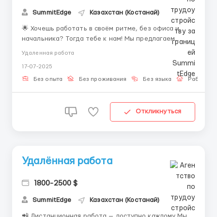
SummitEdge
Казахстан (Костанай)
🌟 Хочешь работать в своём ритме, без офиса и
начальника? Тогда тебе к нам! Мы предлагаем
современную и понятную удалённую занятость с
Удаленная работа
гибким графиком. Всё, что нужно — немного
17-07-2025
свободного времени, устройство с доступом в
интернет и желание развиваться 🙌 🧩 Что ты
Без опыта
Без проживания
Без языка
Работа о
получишь: 💻 Удалённую раб...
Откликнуться
Удалённая работа
1800-2500 $
SummitEdge
Казахстан (Костанай)
📲 Дистанционная работа — доступно каждому Мы