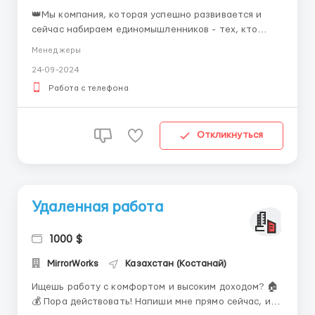
👑Мы компания, которая успешно развивается и
сейчас набираем единомышленников - тех, кто
готов учиться и хорошо зарабатывать.💫 💥
Менеджеры
(ПОЛНОСТЬЮ УДАЛЕННЫЙ ФОРМАТ РАБОТЫ, В
24-09-2024
ТЕКСТОВОМ ФОРМАТЕ)💥 💞Требования к
кандидатам: 1) Наличие ПК/ноутбука со стабильным
Работа с телефона
доступом к интернету (с телефона/планш...
Откликнуться
Удаленная работа
1000 $
MirrorWorks
Казахстан (Костанай)
Ищешь работу с комфортом и высоким доходом? 🏠
💰 Пора действовать! Напиши мне прямо сейчас, и