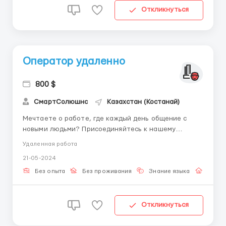
Откликнуться
Оператор удаленно
800 $
СмартСолюшнс
Казахстан (Костанай)
Мечтаете о работе, где каждый день общение с
новыми людьми? Присоединяйтесь к нашему
агентству! 💞🗨️ ДЛЯ ПОЛУЧЕНИЯ ПОДРОБНОСТЕЙ
Удаленная работа
НАПИШИТЕ В ТЕЛЕГРАМ: @rabotaHR21 Что мы
21-05-2024
предлагаем: Основная задача: Ваша роль - быть
голосом нашего агентства, общаясь с клиентами
Без опыта
Без проживания
Знание языка
Работ
через чаты и пись...
Откликнуться