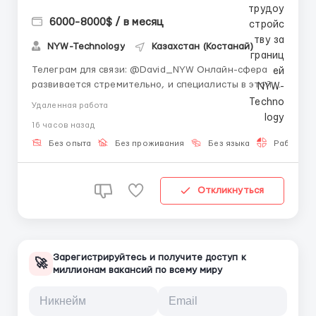
6000-8000$ / в месяц
NYW-Technology
Казахстан (Костанай)
Телеграм для связи: @David_NYW Онлайн-сфера
развивается стремительно, и специалисты в этой
области всегда востребованы 🌍. Даже если у вас
Удаленная работа
нет опыта, вы можете начать сегодня и постепенно
16 часов назад
освоить современные инструменты. Работа
дистанционная — вы сами выбираете время и место.
Без опыта
Без проживания
Без языка
Работа 2-
🏡 Наставник ...
Откликнуться
Зарегистрируйтесь и получите доступ к
🚀
миллионам вакансий по всему миру