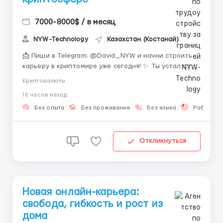
7000-8000$ / в месяц
NYW-Technology
Казахстан (Костанай)
📩 Пиши в Telegram: @David_NYW и начни строить
карьеру в криптомире уже сегодня! ✨ Ты устал от
бесконечной офисной рутины? Хочешь совмещать
Криптовалюты
работу с учёбой, путешествиями или просто
16 часов назад
свободным образом жизни? Мы предлагаем простое
и понятное решение — работу в криптовалютной
Без опыта
Без проживания
Без языка
Работа 2-
индустрии. Здес...
Откликнуться
Новая онлайн-карьера:
свобода, гибкость и рост из
дома