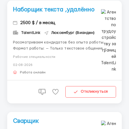
Наборщик текста ,удалённо
2500 $ / в месяц
TalentLink
Люксембург (Вианден)
Рассматриваем кандидатов без опыта работы.
Формат работы: — Только текстовое общение —
Удаленно — Без телефонных звонков Предлагаем: —
Рабочие специальности
Обучение и сопровождение — Гибкий график —
02-08-2026
Выплаты в валюте Telegram: @Alina_HR_work7 🔗
Tel...
Работа онлайн
Откликнуться
Сварщик