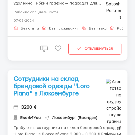
удаленно. Гибкий график — подходит для
совмещения с основной работой. Требования: -
Рабочие специальности
командная работа - ответственность -
07-08-2024
пунктуальность - желание развиваться Нет опыта?
Это не проблема! Мы предоставляем обучение с
Без опыта
Без проживания
Без языка
Работа о
опытным наставнико...
Откликнуться
Сотрудники на склад
брендовой одежды "Loro
Piana" в Люксембурге
3200 €
Ework4You
Люксембург (Вианден)
Требуются сотрудники на склад брендовой одежды
"Loro Piana" в Люксембурге 2 900 - 3 200 € Рабочий