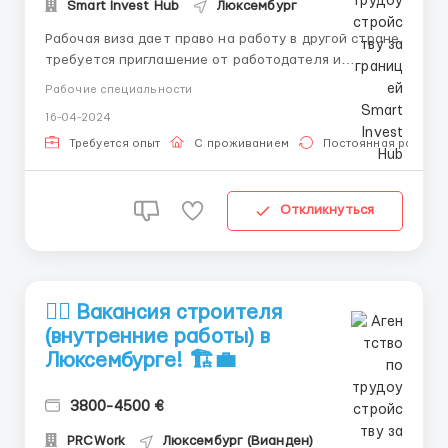
Smart Invest Hub
Люксембург
Рабочая виза дает право на работу в другой стране,
требуется приглашение от работодателя и
подтверждение квалификации, могут быть
Рабочие специальности
временными или постоянными, требуются
16-04-2024
медицинский осмотр и финансовая
самостоятельность, каждая страна имеет свои
Требуется опыт
С проживанием
Постоянная работа
правила получения. Предоставляем рабочие визы в
любую...
Откликнуться
👷‍♂️ Вакансия строителя
(внутренние работы) в
Люксембурге! 🏗️💼
3800-4500 €
PRCWork
Люксембург (Вианден)