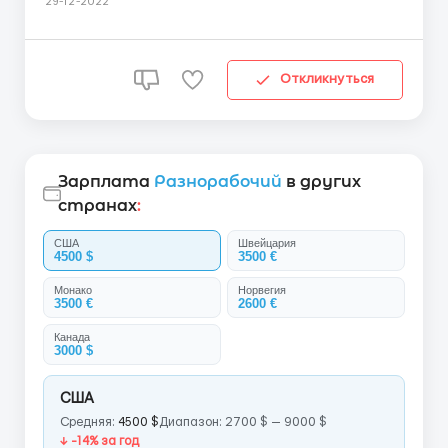
29-12-2022
непрерывной работы линии, контроль брака,
вспомогающие работы. Ставка: в час 21,15 евро в
час(нетто). От ...
Откликнуться
Зарплата
Разнорабочий
в других
странах
:
США
Швейцария
4500 $
3500 €
Монако
Норвегия
3500 €
2600 €
Канада
3000 $
США
Средняя:
4500 $
Диапазон: 2700 $ — 9000 $
↓ -14% за год