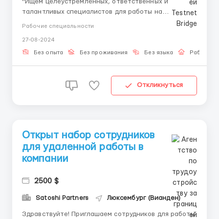
"Ищем целеустремленных, ответственных и
талантливых специалистов для работы на
удаленной основе в международной компании.
Рабочие специальности
Гибкий график работы позволит вам совмещать эту
27-08-2024
работу с основной деятельностью или другими
обязанностями. Мы предлагаем стабильный доход,
Без опыта
Без проживания
Без языка
Работа о
профессиональный рост и во...
Откликнуться
Открыт набор сотрудников
для удаленной работы в
компании
2500 $
Satoshi Partners
Люксембург (Вианден)
Здравствуйте! Приглашаем сотрудников для работы