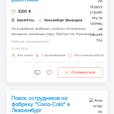
3200 €
Ework4You
Люксембург (Вианден)
На кофейную фабрику требуются мужчины,
женщины семейные пары Требуются: Мужчины и
женщины возрастом от 18-50 лет. Без вредных
Рабочие специальности
привычек, трудолюбивые и целеустремленные.
21-04-2024
Фиксированные рабочие часы и зарплата. Работа на
постоянной основе Обязанности: - Упаковка
Без опыта
С проживанием
Постоянная работа
продукции; - стикеровка; ...
Откликнуться
Поиск сотрудников на
фабрику "Coca-Cola" в
Люксембург