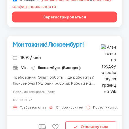
условия использования
политику
Я принимаю
и
конфиденциальности
Зарегистрироваться
Монтажник!Люксембург!
15 € / час
Vik
Люксембург (Вианден)
Требования: Опыт работы. Где работать?
Люксембург! Условия работы: Работа на
производственном помещении.Клин домкрат
Рабочие специальности
лебедка, рычаг, лом работать с этим
02-09-2025
оборудиванием,сборка и монтаж метала. ...
Требуется опыт
С проживанием
Постоянная работа
Откликнуться