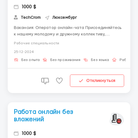
1000 $
TechCrom
Люксембург
Вакансия: Оператор онлайн-чата Присоединяйтесь
к нашему молодому и дружному коллективу,
который стремится расширяться и развиваться! Мы
Рабочие специальности
ищем амбициозных и коммуникабельных
25-12-2024
кандидатов, готовых присоединиться к нашей
команде и делиться нашими ценностями.
Без опыта
Без проживания
Без языка
Работа о
Обязанности: - Ведение переписки в онлай...
Откликнуться
Работа онлайн без
вложений
1000 $