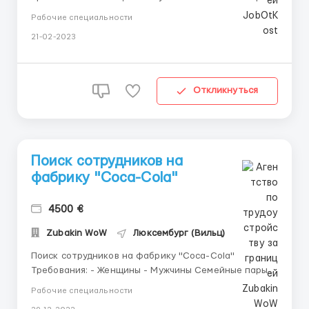
Обязанности Сортировка стеклянных бутылок по
Рабочие специальности
цвету (работа на конвейере ). Обеспечение
21-02-2023
непрерывной работы линии, контроль брака,
вспомогающие работы. Ставка: в час 33,15 евро в
час(нетто). От ...
Откликнуться
Поиск сотрудников на
фабрику "Coca-Cola"
4500 €
Zubakin WoW
Люксембург (Вильц)
Поиск сотрудников на фабрику "Coca-Cola"
Требования: - Женщины - Мужчины Семейные пары !
Обязанности Сортировка стеклянных бутылок по
Рабочие специальности
цвету (работа на конвейере ). Обеспечение