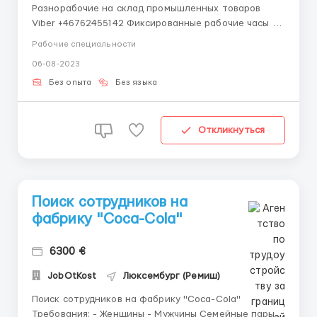
Разнорабочие на склад промышленных товаров
Viber +46762455142 Фиксированные рабочие часы и
зарплата. Работа на постоянной основе
Рабочие специальности
Обязанности: Упаковка, сортировка, контроль
06-08-2023
качества. Работа заключается в комплектации
заказов товаров с использованием сканера,
Без опыта
Без языка
подготовки заказов для отправки пр...
Откликнуться
Поиск сотрудников на
фабрику "Coca-Cola"
6300 €
JobOtKost
Люксембург (Ремиш)
Поиск сотрудников на фабрику "Coca-Cola"
Требования: - Женщины - Мужчины Семейные пары !