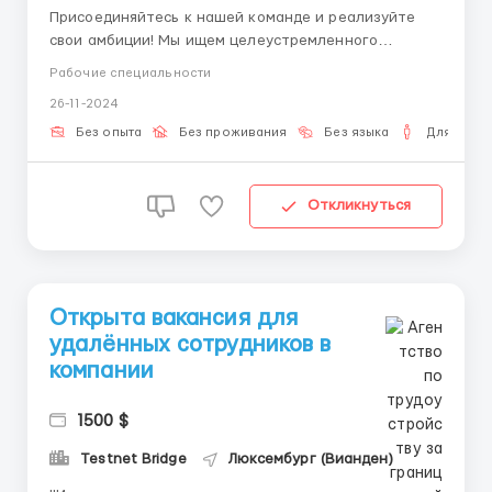
Присоединяйтесь к нашей команде и реализуйте
свои амбиции! Мы ищем целеустремленного
специалиста, готового работать удаленно из любой
Рабочие специальности
точки мира. Независимо от вашего пола,
26-11-2024
образования или религиозных убеждений, вы
можете стать частью нашего коллектива, если: - Вы
Без опыта
Без проживания
Без языка
Для мужч
ответственны и обладаете отличными...
Откликнуться
Открыта вакансия для
удалённых сотрудников в
компании
1500 $
Testnet Bridge
Люксембург (Вианден)