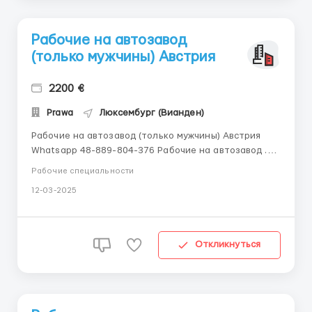
Рабочие на автозавод
(только мужчины) Австрия
2200 €
Prawa
Люксембург (Вианден)
Рабочие на автозавод (только мужчины) Австрия
Whatsapp 48-889-804-376 Рабочие на автозавод .
Только мужчины, возраст до 55 лет. Обязательное
Рабочие специальности
обучение + карьерный рост. Жилье предоставляется.
12-03-2025
Питание: на территории завода есть столовая.
Работа в 3 смены. Есть смены по 8 и 12 часов. Смены
начинаютс...
Откликнуться