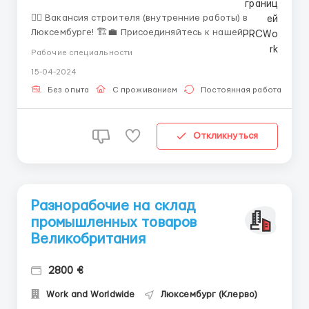
👷‍♂️ Вакансия строителя (внутренние работы) в
Люксембурге! 🏗️💼 Присоединяйтесь к нашей
команде строителей в красивом Люксембурге! 🌐
Рабочие специальности
Заработная плата: от 3700 до 4300 евро (нетто) в
15-04-2024
месяц 🛠️ Обязанности: Выполнение внутренних
строительных работ ⏰ График: Рабочее время: 1...
Без опыта
С проживанием
Постоянная работа
Откликнуться
Разнорабочие на склад
промышленных товаров
Великобритания
2800 €
Work and Worldwide
Люксембург (Клерво)