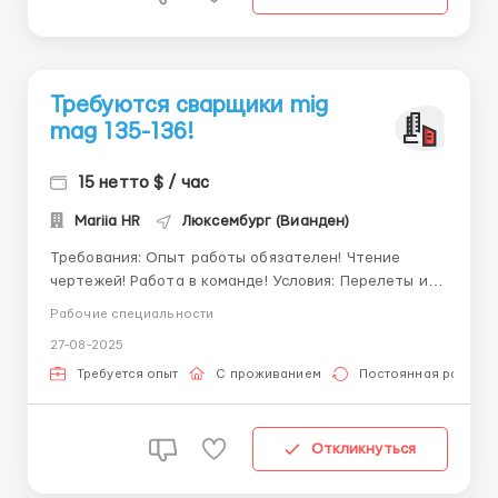
Требуются сварщики mig
mag 135-136!
15 нетто $ / час
Mariia HR
Люксембург (Вианден)
Требования: Опыт работы обязателен! Чтение
чертежей! Работа в команде! Условия: Перелеты и
жилье за счет компании! Рабочая одежда выдается !
Рабочие специальности
Командировочный лист А1 делаем! От вас желание
27-08-2025
работать и развиваться! Паспорт ЕС (
международная защита, временная защита) ...
Требуется опыт
С проживанием
Постоянная работа
Откликнуться