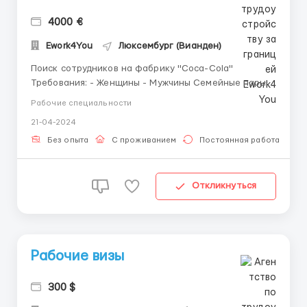
4000 €
Ework4You
Люксембург (Вианден)
Поиск сотрудников на фабрику "Coca-Cola"
Требования: - Женщины - Мужчины Семейные пары !
Обязанности: сортировка стеклянных бутылок по
Рабочие специальности
цвету (работа на конвейере ). Обеспечение
21-04-2024
непрерывной работы линии, контроль брака,
вспомогающие работы. Ставка: в час 21,15 евро в
Без опыта
С проживанием
Постоянная работа
час(нетто). От...
Откликнуться
Рабочие визы
300 $