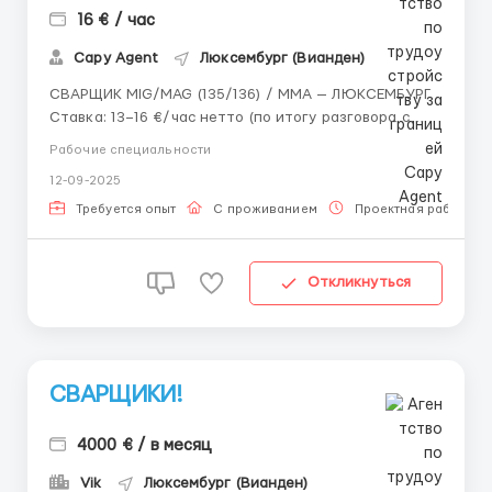
16 € / час
Capy Agent
Люксембург (Вианден)
СВАРЩИК MIG/MAG (135/136) / MMA — ЛЮКСЕМБУРГ
Ставка: 13–16 €/час нетто (по итогу разговора с
инженером, возможен рост) График: ~55–60 ч/нед
Рабочие специальности
Что даём: официальное трудоустройство (через
12-09-2025
PL/DE), жильё, проезд до работы, инструменты и
спецодежда Язык: не требуется ...
Требуется опыт
С проживанием
Проектная работа
Откликнуться
СВАРЩИКИ!
4000 € / в месяц
Vik
Люксембург (Вианден)