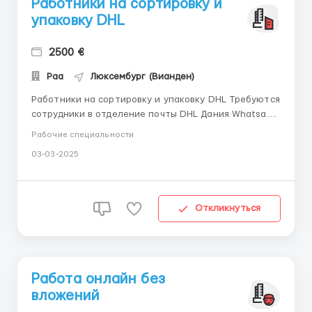
Работники на сортировку и
упаковку DHL
2500 €
Paa
Люксембург (Вианден)
Работники на сортировку и упаковку DHL Требуются
сотрудники в отделение почты DHL Дания Whatsapp
+48889-804-376 Обязанности: Сортировщик/
Рабочие специальности
сканировщик. Без опыта. Без знания языка.
03-03-2025
Мужской/женский. Приветствуються семейные пары.
Зарплата от 2300 EUR . Работа в 2 смены с Пн-Пт,
Ежедневный рабо...
Откликнуться
Работа онлайн без
вложений