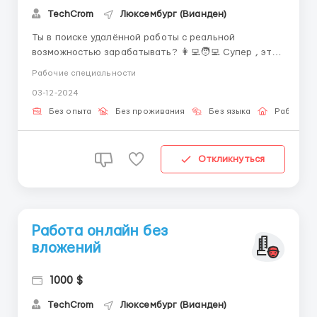
TechCrom
Люксембург (Вианден)
Ты в поиске удалённой работы с реальной
возможностью зарабатывать? 👩‍💻🧑‍💻 Супер , эта
вакансия как раз для тебя! ✅ Важно: Возраст от 18-
Рабочие специальности
35 ✅ Наличие пк /ноута /телефона и стабильного
03-12-2024
интернета ✅ Желание развиваться и
зарабатывать Условия: ✅ Заработок...
Без опыта
Без проживания
Без языка
Работа о
Откликнуться
Работа онлайн без
вложений
1000 $
TechCrom
Люксембург (Вианден)