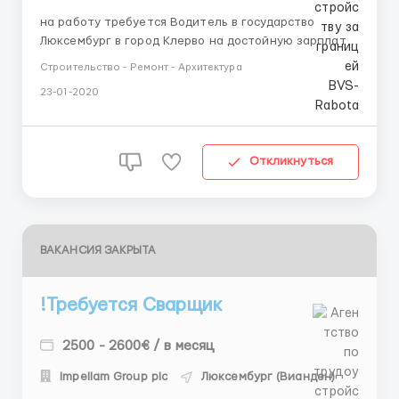
на работу требуется Водитель в государство
Люксембург в город Клерво на достойную зарплату
начиная от 1500 € регулярные выплаты нужен с
Строительство - Ремонт - Архитектура
желанием работать работник не нужен - немецкий
23-01-2020
язык опыт не обязателен Какие условия: 5 рабочих
дней и 2 выходных работодатель дает жилье в
общежитии набираем по би...
Откликнуться
ВАКАНСИЯ ЗАКРЫТА
!Требуется Сварщик
2500 - 2600€ / в месяц
Impellam Group plc
Люксембург (Вианден)