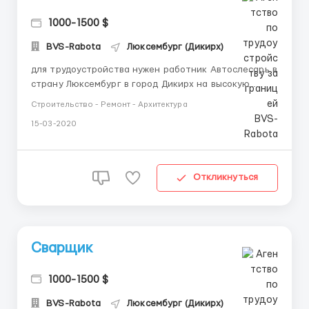
1000-1500 $
BVS-Rabota
Люксембург (Дикирх)
для трудоустройства нужен работник Автослесарь в
страну Люксембург в город Дикирх на высокую
зарплату от 15/час евро выдача зп раз в месяц или
Строительство - Ремонт - Архитектура
2 раза в неделю сильно требуется опытный
15-03-2020
сотрудник без наличия знаний немецкий язык можно
без опыта Подробнее об условиях работы: от 6+
часов в день 5/7 в не...
Откликнуться
Сварщик
1000-1500 $
BVS-Rabota
Люксембург (Дикирх)