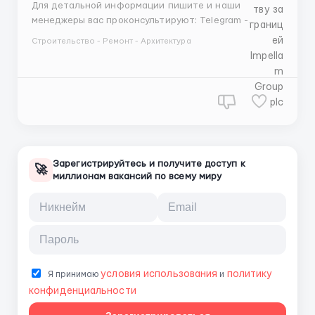
Для детальной информации пишите и наши
менеджеры вас проконсультируют: Telegram -
+447487812374 Whatsapp - +447391160903
Строительство - Ремонт - Архитектура
Проверенное агентство по трудоустройству за
границей – Impellam Group plc Наши гарантии: Более
15 лет опыта на международном рынке
трудоустройства Официальная ...
Зарегистрируйтесь и получите доступ к
🚀
миллионам вакансий по всему миру
условия использования
политику
Я принимаю
и
конфиденциальности