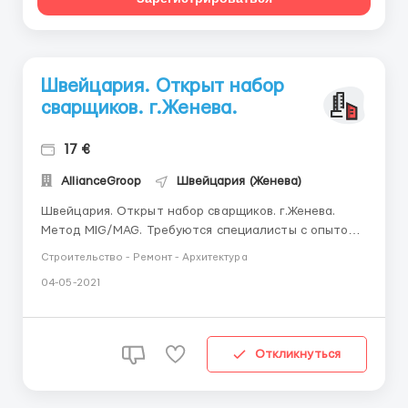
Швейцария. Открыт набор
сварщиков. г.Женева.
17 €
AllianceGroop
Швейцария (Женева)
Швейцария. Открыт набор сварщиков. г.Женева.
Метод MIG/MAG. Требуются специалисты с опытом
работы. Зарплата: 17 евро в час. Питание за счет
Строительство - Ремонт - Архитектура
работника. Жильё предоставляет работодатель,
04-05-2021
нужно оплачивать 200 евро в месяц за
коммунальные услуги(вычитается из зарплаты).
Оформление п...
Откликнуться