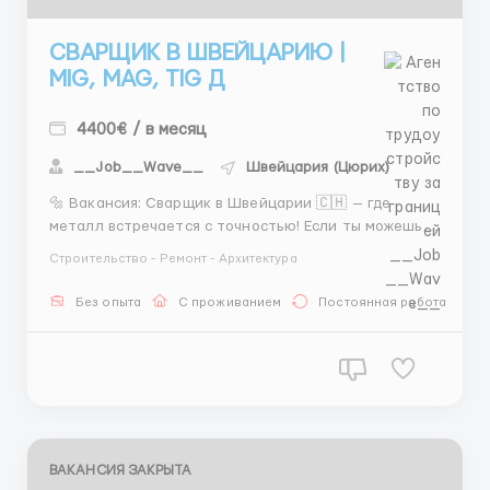
СВАРЩИК В ШВЕЙЦАРИЮ |
MIG, MAG, TIG Д
4400€ / в месяц
__Job__Wave__
Швейцария (Цюрих)
🔩 Вакансия: Сварщик в Швейцарии 🇨🇭 — где
металл встречается с точностью! Если ты можешь
соединить железо так, что даже альпийские
Строительство - Ремонт - Архитектура
вершины позавидуют прочности — добро
пожаловать в Швейцарию! Здесь нужны не просто
Без опыта
С проживанием
Постоянная работа
сварщики, а мастера, для которых сварка — это
искусство, а не прос...
ВАКАНСИЯ ЗАКРЫТА