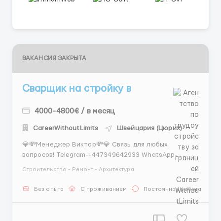
ВАКАНСИЯ ЗАКРЫТА
Сварщик на стройку в
4000-4800€ / в месяц
CareerWithoutLimits
Швейцария (Цюрих)
💎💸Менеджер Виктор💸💎 Связь для любых
вопросов! Telegram-+447349642933 WhatsApp-
+447383168997 ⚡ Не откладывай! Хорошие вакансии
Строительство - Ремонт - Архитектура
закрываются быстро, а конкуренция высокая.
Напиши прямо сейчас и сделай шаг к новой работе
Без опыта
С проживанием
Постоянная работа
и новой жизни 🚀 Требуются: сварщики TIG
(нержавейка) для ...