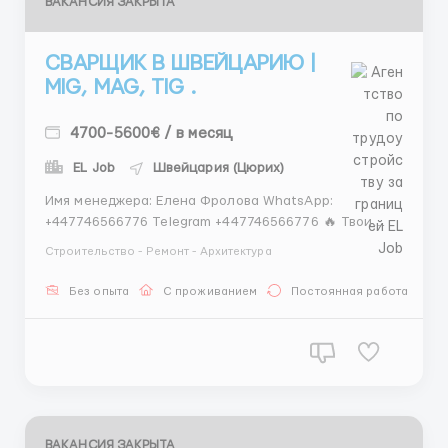
ВАКАНСИЯ ЗАКРЫТА
СВАРЩИК В ШВЕЙЦАРИЮ |
MIG, MAG, TIG .
4700-5600€ / в месяц
EL Job
Швейцария (Цюрих)
Имя менеджера: Елена Фролова WhatsApp:
+447746566776 Telegram +447746566776 🔥 Твои
обязанности работа с MIG/MAG, TIG или
Строительство - Ремонт - Архитектура
электродной сваркой — выбирай, что тебе по душе
(или что лучше варит 😉) сборка и сварка
Без опыта
С проживанием
Постоянная работа
металлоконструкций, труб и деталей по чертежам
📐 шлифовка и контроль ш...
ВАКАНСИЯ ЗАКРЫТА