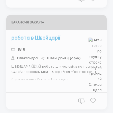
ВАКАНСИЯ ЗАКРЫТА
робота в Швейцарії
18 €
Олександра
Швейцария (Цюрих)
ШВЕЙЦАРІЯ💥💥💥 робота для чоловіків по паспортах
ЄС: ✅Зварювальники -18 євро/год ✅сантехніки -18
євро/год ✅допоміжні працівники -16 євро 🏡житло
Строительство - Ремонт - Архитектура
надається безкоштовно Заїзд на листопад
+380660146440 +380996165556 ...