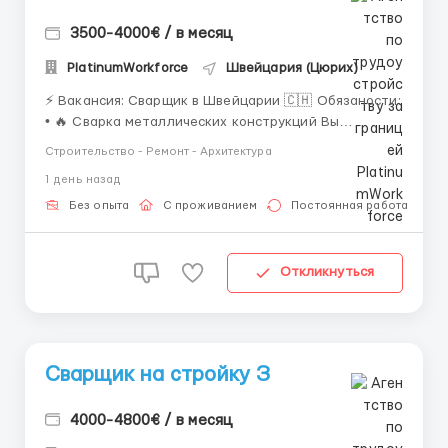
3500-4000€ / в месяц
PlatinumWorkforce
Швейцария (Цюрих)
⚡ Вакансия: Сварщик в Швейцарии 🇨🇭 Обязаности:
• 🔥 Сварка металлических конструкций Вы
соединяете металлические детали с помощью
Строительство - Ремонт - Архитектура
разных методов сварки: MIG, TIG, электродной
1 день назад
сварки. Простыми словами — делаете металл
прочным, как супергеройский щит. • 🛠 Подготовка
Без опыта
С проживанием
Постоянная работа
деталей Чис...
Откликнуться
Сварщик на стройку З
4000-4800€ / в месяц