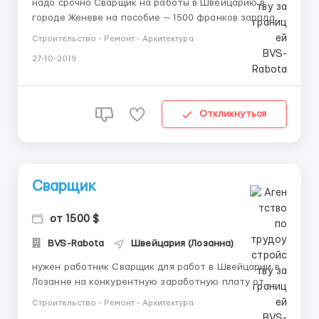
надо срочно Сварщик на работы в Швейцарию в
городе Женеве на пособие ~ 1500 франков зарплата
выдается по договору, требуется ответственный
Строительство - Ремонт - Архитектура
хороший работник опыт не обязателен, не нужен -
27-10-2019
владения английским языком.Условия работы и
проживания: устраиваем официально, стоимость
проживания для работнико...
Откликнуться
Сварщик
от 1500 $
BVS-Rabota
Швейцария (Лозанна)
нужен работник Сварщик для работ в Швейцарии в
Лозанне на конкурентную заработную плату от
1500 франков зарплата выдается регулярно 1/2
Строительство - Ремонт - Архитектура
раза, ищем на специальность смекалистый