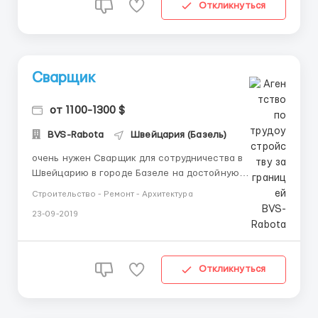
Откликнуться
Сварщик
от 1100-1300 $
BVS-Rabota
Швейцария (Базель)
очень нужен Сварщик для сотрудничества в
Швейцарию в городе Базеле на достойную
зарплату от 1100-1300 евро выплачивается один раз
Строительство - Ремонт - Архитектура
в месяц, нужен порядочный хороший работник опыт
23-09-2019
работы - будет плюсом, без наличия знаний
владения немецким языком.Какие условия: с очень
хорошими условиями, бесплатное п...
Откликнуться