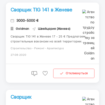
Сварщик TIG 141 в Женеве
3000-5000 €
Goldman
Швейцария (Женева)
Сварщик TIG 141 в Женеве 17 - 25 € Предлагаем
строительные вакансии на всей территории
Швейцарии. График работы: 8-10 часов в день, 5-6
Строительство - Ремонт - Архитектура
дней в неделю. Рабочий контракт на 12 месяцев с
27-08-2020
возможностью продления. Обязанности: – сварка
элементов из черной стали толщиной от 2 до 10 мм;
&n...
Откликнуться
Сварщик