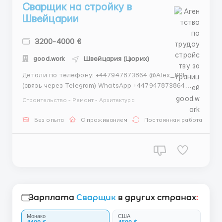
Сварщик на стройку в
Швейцарии
3200-4000 €
good.work
Швейцария (Цюрих)
Детали по телефону: +447947873864 @Alex_KPI
(связь через Telegram) WhatsApp +447947873864
Александр Вакансия: Сварщик на стройку в
Строительство - Ремонт - Архитектура
Швейцарии Компания: SwissBuild AG Тип
занятости: Полная занятость, [Тип контракта,
Без опыта
С проживанием
Постоянная работа
например, Постоянный / Временный] О компании
SwissBuild...
Зарплата
Сварщик
в других странах
:
Монако
США