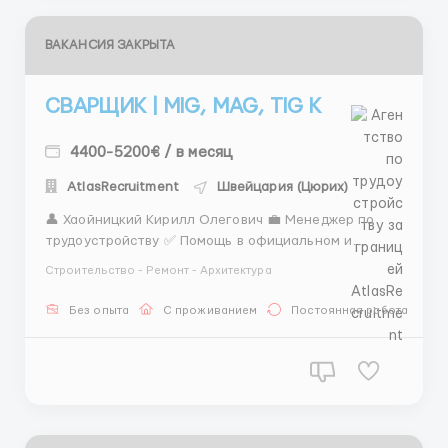
ВАКАНСИЯ ЗАКРЫТА
СВАРЩИК | MIG, MAG, TIG К
4400-5200€ / в месяц
AtlasRecruitment
Швейцария (Цюрих)
👤 Хаойницкий Кирилл Олегович 💼 Менеджер по
трудоустройству ✅ Помощь в официальном и
легальном трудоустройстве ✅ Сопровождение на
Строительство - Ремонт - Архитектура
всех этапах — от подбора вакансии до выхода на
работу ✅ Быстро, прозрачно, без лишних обещаний
Без опыта
С проживанием
Постоянная работа
✅ Работа с проверенными работодателями 📲
Связь: WhatsApp: +44 7...