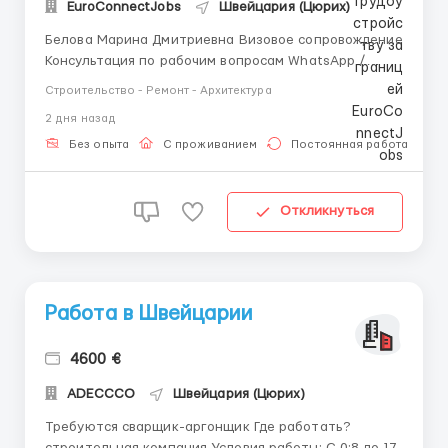
EuroConnectJobs
Швейцария (Цюрих)
Белова Марина Дмитриевна Визовое сопровождение
Консультация по рабочим вопросам WhatsApp /
Telegram: +44 7347 723038 Требуются: сварщики TIG
Строительство - Ремонт - Архитектура
(нержавейка) для работы в Литву О
2 дня назад
компании: Польская компания Nowima Sp z o. o.,
более 5 лет на рынке. Предоставляем работу в
Без опыта
С проживанием
Постоянная работа
Польше, Бел...
Откликнуться
Работа в Швейцарии
4600 €
ADECCСO
Швейцария (Цюрих)
Требуются сварщик-аргонщик Где работать?
строительная компания Условия работы: С 0:8 до 17