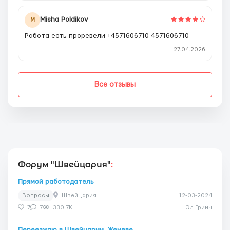
Misha Poldikov
M
Работа есть проревели +4571606710 4571606710
27.04.2026
Все отзывы
Форум "Швейцария"
:
Прямой работодатель
Вопросы
Швейцария
12-03-2024
7
7
330.7K
Эл Гринч
Переезжаю в Швейцарии, Женеве