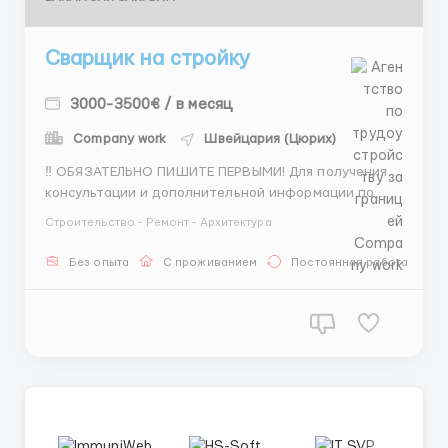
Сварщик на стройку
3000-3500€ / в месяц
Company work
Швейцария (Цюрих)
‼️ ОБЯЗАТЕЛЬНО ПИШИТЕ ПЕРВЫМИ! Для получения
консультации и дополнительной информации по
данной вакансии обращайтесь к вашему
Строительство - Ремонт - Архитектура
персональному менеджеру 👇 Имя менеджера:
Сергей Орлов 📲 WhatsApp: 🇬🇧 +44 7770 212698
Без опыта
С проживанием
Постоянная работа
🇬🇧 +44 7770 212698 📩 Telegram: @SergeyOrlovWork
📲 WhatsApp:+44 7900 86903...