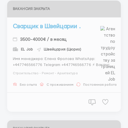
ВАКАНСИЯ ЗАКРЫТА
Сварщик в Швейцарии .
3500-4000€ / в месяц
EL Job
Швейцария (Цюрих)
Имя менеджера: Елена Фролова WhatsApp:
+447746566776 Telegram +447746566776 ⚡ Вакансия:
Сварщик в Швейцарии 🇨🇭 Обязаности: • 🔥 Сварка
Строительство - Ремонт - Архитектура
металлических конструкций Вы соединяете
металлические детали с помощью разных методов
Без опыта
С проживанием
Постоянная работа
сварки: MIG, TIG, электродной сварки. Простыми
словами — де...