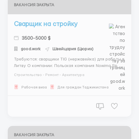
ВАКАНСИЯ ЗАКРЫТА
Сварщик на стройку
3500-5000 $
good.work
Швейцария (Цюрих)
Требуются: сварщики TIG (нержавейка) для работы в
Литву О компании: Польская компания Nowima Sp z
o. o., более 5 лет на рынке. Предоставляем работу в
Строительство - Ремонт - Архитектура
Польше, Бельгии, Германии, Голландии и Литвы.
Трудоустройство работников бесплатно, без
Рабочая виза
Для граждан Таджикистана
предоплаты за вакансию и оплаты за приглаше...
ВАКАНСИЯ ЗАКРЫТА