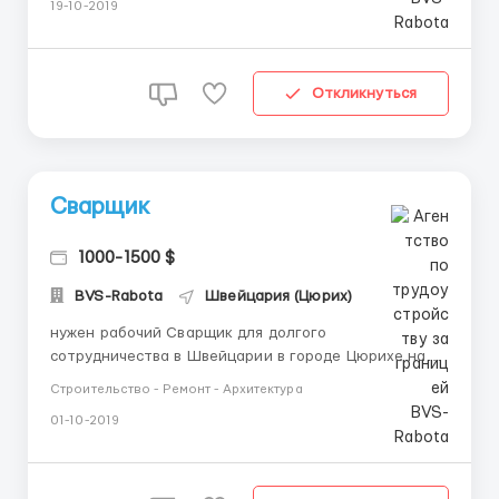
19-10-2019
сотрудник с хорошим опытом, не требуется
владения языком.Какие условия: хорошие условия
работы, стоимость проживания для раб...
Откликнуться
Сварщик
1000-1500 $
BVS-Rabota
Швейцария (Цюрих)
нужен рабочий Сварщик для долгого
сотрудничества в Швейцарии в городе Цюрихе на
хорошее жалованье 1000-1500 € выплачивается
Строительство - Ремонт - Архитектура
один раз в месяц, набираем на специализацию
01-10-2019
высококвалифицированный сотрудник можно без
опыта, - на базовом уровне владения английским
языком.Какие условия: официальное трудоус...