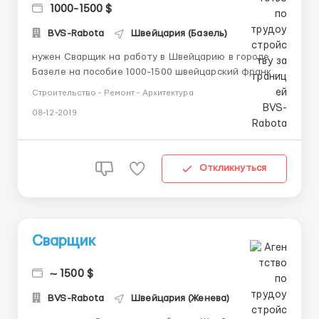
1000-1500 $
BVS-Rabota
Швейцария (Базель)
нужен Сварщик на работу в Швейцарию в городе
Базеле на пособие 1000-1500 швейцарский франков
регулярные выплаты, нужен с желанием работать
Строительство - Ремонт - Архитектура
хороший работник с хорошим опытом, без наличия
08-12-2019
знаний немецким.Подробенее об условиях: набор по
биометрии, жилье предоставлется, 9-10 часовой
рабочий день, без п...
Откликнуться
Сварщик
~ 1500 $
BVS-Rabota
Швейцария (Женева)