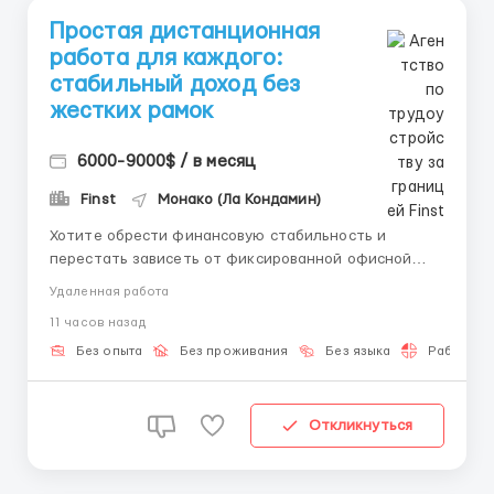
Простая дистанционная
работа для каждого:
стабильный доход без
жестких рамок
6000-9000$ / в месяц
Finst
Монако (Ла Кондамин)
Хотите обрести финансовую стабильность и
перестать зависеть от фиксированной офисной
зарплаты? Напишите в Telegram: @Hr_finst для
Удаленная работа
прохождения моментального отбора. Мы поможем
11 часов назад
вам настроить рабочее пространство и выдадим
первые доступы. Наша международная компания
Без опыта
Без проживания
Без языка
Работа 2-
занимается развитием передовых...
Откликнуться