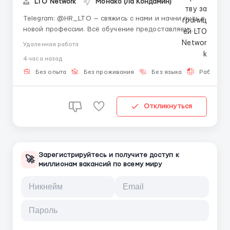
LTO Network
Монако (Ла Кондамин)
Telegram: @HR_LTO — свяжись с нами и начни путь в
новой профессии. Всё обучение предоставляем,
опыт не нужен. О компании: LTO Network —
Удаленная работа
европейская платформа, которая внедряет
4 часа назад
блокчейн-решения для бизнеса и государственных
структур. Мы работаем над проектами мирового
Без опыта
Без проживания
Без языка
Работа 2-
уровня и созд...
Откликнуться
Зарегистрируйтесь и получите доступ к
🚀
миллионам вакансий по всему миру