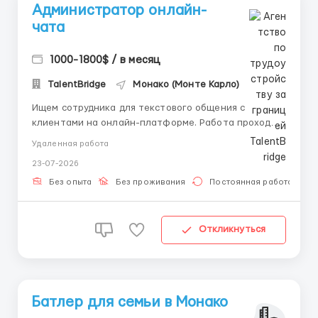
Администратор онлайн-
чата
1000-1800$ / в месяц
TalentBridge
Монако (Монте Карло)
Ищем сотрудника для текстового общения с
клиентами на онлайн-платформе. Работа проходит
в спокойном режиме и не требует телефонных
Удаленная работа
звонков. В задачи входит переписка с
23-07-2026
пользователями, консультирование по простым
вопросам и работа по инструкциям. Рассматриваем
Без опыта
Без проживания
Постоянная работа
кандидатов без опыта при наличии от...
Откликнуться
Батлер для семьи в Монако