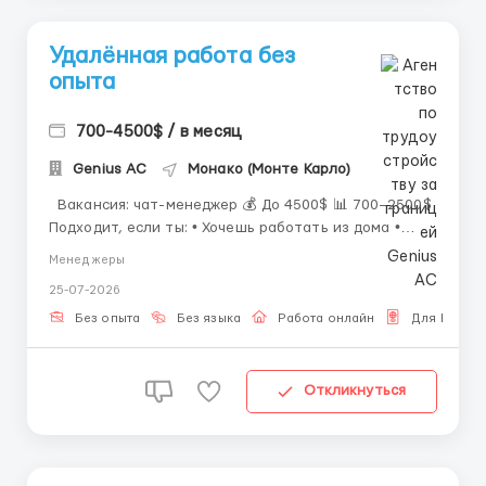
Удалённая работа без
опыта
700-4500$ / в месяц
Genius AС
Монако (Монте Карло)
Вакансия: чат-менеджер 💰 До 4500$ 📊 700–2500$
Подходит, если ты: • Хочешь работать из дома •
Готов(а) общаться в текстовом формате Мы даём: •
Менеджеры
Обучение с нуля • Гибкий график • Бонусы Задачи: •
25-07-2026
Переписка • Ведение диалогов...
Без опыта
Без языка
Работа онлайн
Для Русск
Откликнуться