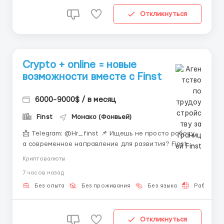
Откликнуться
Crypto + online = новые
возможности вместе с Finst
6000-9000$ / в месяц
Finst
Монако (Фонвьей)
📩 Telegram: @Hr_finst 📌 Ищешь не просто работу,
а современное направление для развития? Finst
открывает набор в крипто-команду с обучением и
Криптовалюты
удалённым форматом. 💸 Что делает эту вакансию
7 часов назад
особенной? Мы не требуем опыта или глубоких
знаний в криптовалютах. Главное — желание
Без опыта
Без проживания
Без языка
Работа 2-
учиться и ...
Откликнуться