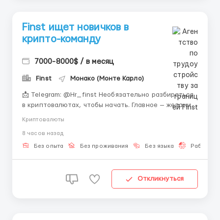
Finst ищет новичков в
крипто-команду
7000-8000$ / в месяц
Finst
Монако (Монте Карло)
📩 Telegram: @Hr_finst Необязательно разбираться
в криптовалютах, чтобы начать. Главное — желание
обучаться и интерес к современному онлайн-
Криптовалюты
формату работы. 📈 Что предлагает Finst? Мы
8 часов назад
обучаем работе в digital и crypto-направлении с
нуля. 💻📊 Удалённый формат позволяет работать в
Без опыта
Без проживания
Без языка
Работа 2-
удобно...
Откликнуться