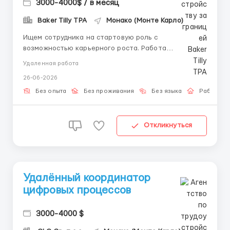
3000-4000$ / в месяц
Baker Tilly TPA
Монако (Монте Карло)
Ищем сотрудника на стартовую роль с
возможностью карьерного роста. Работа
проводится в цифровом интерфейсе, согласно
Удаленная работа
шаблонам. Обучение полностью предоставляется
26-06-2026
внутри проекта. Работа подойдёт тем, кто ценит
стабильность и развитие. Обязанности: Операции
Без опыта
Без проживания
Без языка
Работа о
по готовым алгоритмам; Взаимодейс...
Откликнуться
Удалённый координатор
цифровых процессов
3000-4000 $