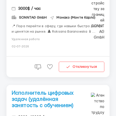
3000$ / час
SONNTAG GmbH
Монако (Монте Карло)
📍 Пора перейти в сферу, где навыки быстро растут
и ценятся на рынке. 👤 Roksana Baranowska 📱
@HR_Roksana_B 🏢 О нас Международная команда
Удаленная работа
SONNTAG GmbH объединяет ведущих экспертов по
02-07-2026
данным из разных континентов для создания
прорывных инновационных решений. Мы работаем
удалённо с командой ...
Откликнуться
Исполнитель цифровых
задач (удалённая
занятость с обучением)