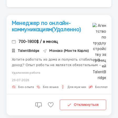
Менеджер по онлайн-
коммуникациям(Удаленно)
700-1800$ / в месяц
TalentBridge
Монако (Монте Карло)
Хотите работать из дома и получать стабильный
доход? Опыт работы не является обязательным —
всему необходимому обучаем и помогаем освоиться.
Удаленная работа
Требования: • Наличие ПК или ноутбука. •
29-07-2026
Стабильное интернет-соединение. • Готовность
работать полный рабочий день. • Желан...
Без опыта
Без языка
Для мужчин
Бесплатная в
Откликнуться