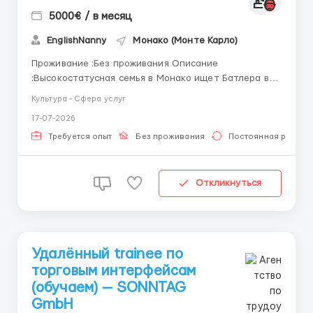
5000€ / в месяц
EnglishNanny
Монако (Монте Карло)
Проживание :Без проживания Описание
:Высокостатусная семья в Монако ищет Батлера в
свой дом. Идеальный кандидат сможет
Культура - Сфера услуг
усовершенствовать сервис в доме в лучших
17-07-2026
традициях отелей Ritz Paris, George V Paris, Hôtel de
Paris Monaco или лучших ресторанов. Требования : -
Требуется опыт
Без проживания
Постоянная работа
Опыт работы и рек...
Откликнуться
Удалённый trainee по
торговым интерфейсам
(обучаем) — SONNTAG
GmbH