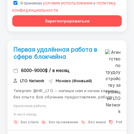
условия использования
политику
Я принимаю
и
конфиденциальности
Зарегистрироваться
Первая удалённая работа в
сфере блокчейна
6000-9000$ / в месяц
LTO Network
Монако (Фонвьей)
Telegram: @HR_LTO — напиши нам и начни карьеру
без опыта. Всё обучение предоставляем, работа
онлайн. О компании: LTO Network — это блокчейн-
Удаленная работа
платформа из Европы, которая создаёт решения
4 часа назад
для бизнеса и госструктур. Мы автоматизируем
процессы и внедряем инновации. 🌐💰 Команда
Без опыта
Без проживания
Без языка
Работа 2-
активно р...