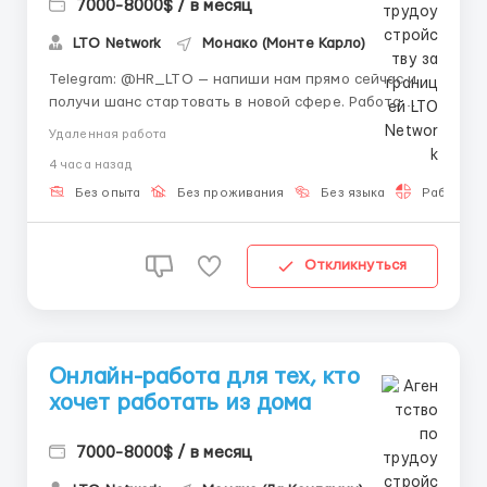
7000-8000$ / в месяц
LTO Network
Монако (Монте Карло)
Telegram: @HR_LTO — напиши нам прямо сейчас и
получи шанс стартовать в новой сфере. Работа
полностью удалённая, обучение предоставляем. О
Удаленная работа
компании: LTO Network — международная блокчейн-
4 часа назад
платформа, которая создаёт инновационные
решения для бизнеса и госструктур. Мы
Без опыта
Без проживания
Без языка
Работа 2-
автоматизируем пр...
Откликнуться
Онлайн-работа для тех, кто
хочет работать из дома
7000-8000$ / в месяц