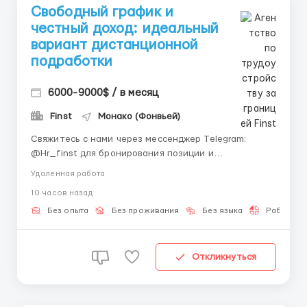
Свободный график и
честный доход: идеальный
вариант дистанционной
подработки
6000-9000$ / в месяц
Finst
Монако (Фонвьей)
Свяжитесь с нами через мессенджер Telegram:
@Hr_finst для бронирования позиции и
прохождения быстрого инструктажа. Наш менеджер
Удаленная работа
оперативно свяжется с вами, ответит на вопросы и
10 часов назад
поможет пройти регистрацию. О компании: Мы —
команда, которая обучает людей онлайн-работе и
Без опыта
Без проживания
Без языка
Работа 2-
помогает выйти на ста...
Откликнуться