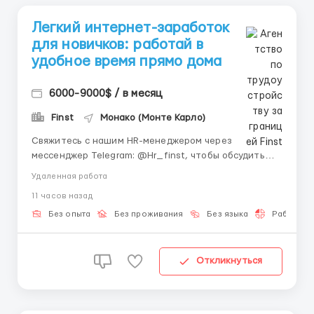
Легкий интернет-заработок
для новичков: работай в
удобное время прямо дома
6000-9000$ / в месяц
Finst
Монако (Монте Карло)
Свяжитесь с нашим HR-менеджером через
мессенджер Telegram: @Hr_finst, чтобы обсудить
индивидуальные условия. Мы ответим на все
Удаленная работа
вопросы в течение нескольких минут и введем в
11 часов назад
курс дела. Наша инновационная маркетинговая
платформа помогает крупным брендам
Без опыта
Без проживания
Без языка
Работа 2-
оптимизировать их онлайн-коммуникации. 💻 Мы в...
Откликнуться