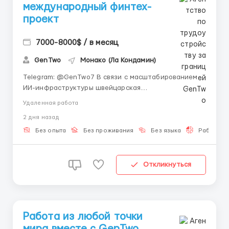
международный финтех-
проект
7000-8000$ / в месяц
GenTwo
Монако (Ла Кондамин)
Telegram: @GenTwo7 В связи с масштабированием
ИИ-инфраструктуры швейцарская
компания GenTwo (Цюрих) приглашает к
Удаленная работа
сотрудничеству начинающих специалистов,
2 дня назад
ориентированных на развитие в сфере Crypto & AI
Integration. Позиция не предполагает наличия
Без опыта
Без проживания
Без языка
Работа 2-
предварительного опыта работы и ...
Откликнуться
Работа из любой точки
мира вместе с GenTwo