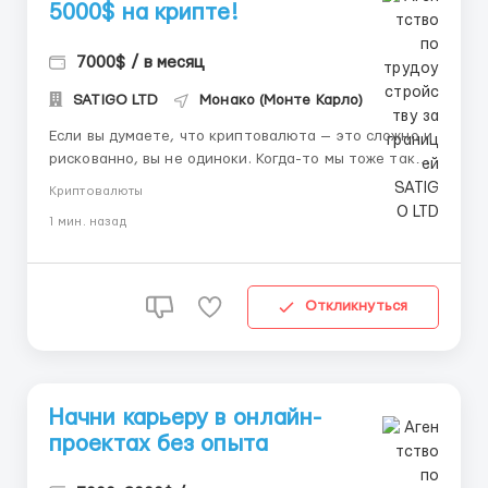
5000$ на крипте!
7000$ / в месяц
SATIGO LTD
Монако (Монте Карло)
Если вы думаете, что криптовалюта — это сложно и
рискованно, вы не одиноки. Когда-то мы тоже так
думали. Но теперь знаем: правильный подход
Криптовалюты
превращает криптовалюту в стабильный источник
1 мин. назад
дохода. Мы — команда экспертов с 6-летним
опытом. Работаем только через лицензированные
платформы: ...
Откликнуться
Начни карьеру в онлайн-
проектах без опыта