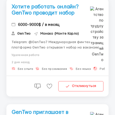
Хотите работать онлайн?
GenTwo проводит набор
6000-9000$ / в месяц
GenTwo
Монако (Монте Карло)
Telegram: @GenTwo7 Международная финтех-
платформа GenTwo открывает набор на вакансию
начального уровня в рамках расширения своей AI-
Удаленная работа
экосистемы. Мы предоставляем услуги в сфере
2 дня назад
финансового инжиниринга для инвестиционных
менеджеров и банковских институтов. Отсутствие
Без опыта
Без проживания
Без языка
Работа 2-
профильного опыт...
Откликнуться
GenTwo приглашает в