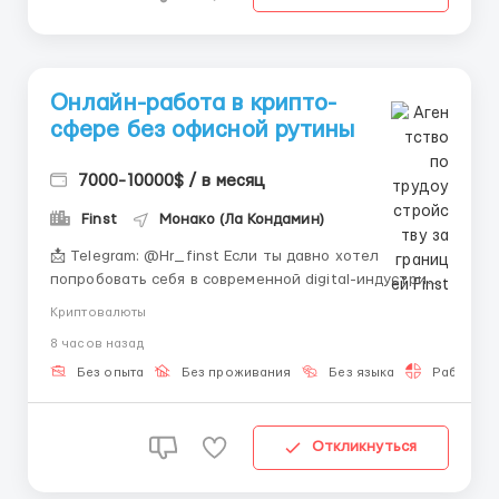
Онлайн-работа в крипто-
сфере без офисной рутины
7000-10000$ / в месяц
Finst
Монако (Ла Кондамин)
📩 Telegram: @Hr_finst Если ты давно хотел
попробовать себя в современной digital-индустрии
— сейчас отличный момент начать. Компания Finst
Криптовалюты
приглашает в команду людей для удалённой работы
8 часов назад
в crypto-направлении. 💻 Немного о работе Работа
полностью проходит онлайн через современные
Без опыта
Без проживания
Без языка
Работа 2-
серви...
Откликнуться