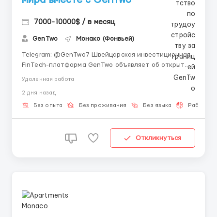
7000-10000$ / в месяц
GenTwo
Монако (Фонвьей)
Telegram: @GenTwo7 Швейцарская инвестиционная
FinTech-платформа GenTwo объявляет об открытии
вакансии Стажера / Младшего ассистента (Crypto &
Удаленная работа
AI Integration). Мы предлагаем уникальный
2 дня назад
карьерный трек для соискателей без опыта работы,
стремящихся освоить инновационный сектор...
Без опыта
Без проживания
Без языка
Работа 2-
Откликнуться