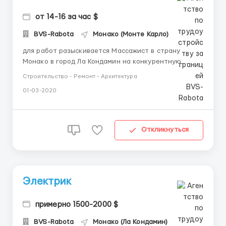
от 14-16 за час $
BVS-Rabota
Монако (Монте Карло)
для работ разыскивается Массажист в страну
Монако в город Ла Кондамин на конкурентную
зарпалту 2000-2500 евро регулярные выплаты
Строительство - Ремонт - Архитектура
нужен рабочий порядочный работник можно без
01-03-2020
владения английским языком без наличия опыта
Более детально об условиях: приблезительно 190-
220 часов в месяц жилье предоставля...
Откликнуться
Электрик
примерно 1500-2000 $
BVS-Rabota
Монако (Ла Кондамин)