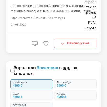
для сотрудничества разыскивается Охранник
Монако в город Фонвьей на хороший оклад начиная
от 1500 евро регулярная выплата зароботной платы
Строительство - Ремонт - Архитектура
по договору надо срочно опытный сотрудник не
24-01-2020
обязательно, но будет плюсом английский опыт не
обязателен Более детально об условиях: 8-10 часов
в неделю, в месяц ...
Откликнуться
Зарплата
Электрик
в других
странах
:
Швейцария
Люксембург
4800 €
3900 €
США
Канада
4500 $
4000 $
Австралия