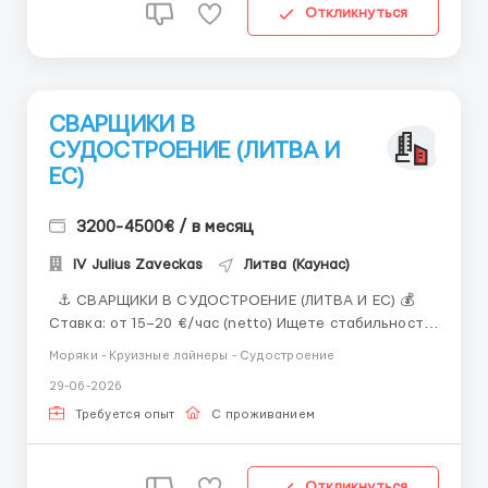
Откликнуться
СВАРЩИКИ В
СУДОСТРОЕНИЕ (ЛИТВА И
ЕС)
3200-4500€ / в месяц
IV Julius Zaveckas
Литва (Каунас)
⚓ СВАРЩИКИ В СУДОСТРОЕНИЕ (ЛИТВА И ЕС) 💰
Ставка: от 15–20 €/час (netto) Ищете стабильность
и высокую оплату? Ведем набор
Моряки - Круизные лайнеры - Судостроение
квалифицированных специалистов на ведущие
29-06-2026
судостроительные верфи Литвы и для долгосрочных
командировок по ЕС. Что мы предлагаем: Высокий
Требуется опыт
С проживанием
дох...
Откликнуться