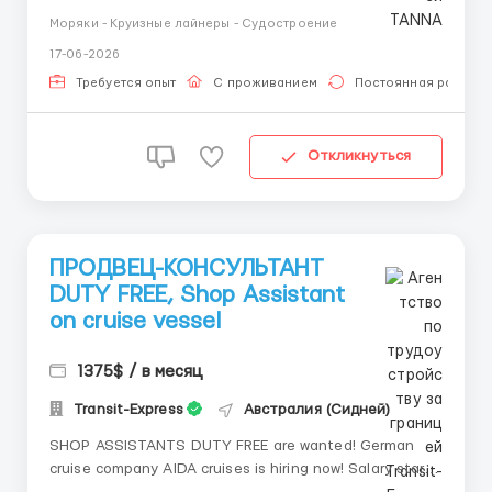
Предпочтительно наличие степени бакалавра или
Моряки - Круизные лайнеры - Судостроение
эквивалента признанного учебного заведения
17-06-2026
Базовые знания и опыт работы с базовыми
компьютерными системами и киосками с сенсорным
Требуется опыт
С проживанием
Постоянная работа
экраном Портфолио с 5 фотографиями, сде...
Откликнуться
ПРОДВЕЦ-КОНСУЛЬТАНТ
DUTY FREE, Shop Assistant
on cruise vessel
1375$ / в месяц
Transit-Express
Австралия (Сидней)
SHOP ASSISTANTS DUTY FREE are wanted! German
cruise company AIDA cruises is hiring now! Salary starts
from 1375 USD per month (also there are seniority