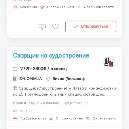
1400 до 1550 € чистими 🏠 Безкоштовне проживання
🍴 Безкоштовне харчування 📄 Офіційне працевл...
Без опыта
С проживанием
Сезонная работа
Зн
Откликнуться
Сварщик на судостроение
2720-3600€ / в месяц
SYLOMIALIA
Литва (Вильнюс)
🏗 Сварщик (Судостроение) — Литва и командировки
по ЕС Приглашаем опытных специалистов для
работы на судостроительных объектах. Работа в
Моряки - Круизные лайнеры - Судостроение
стабильной компании с официальным
08-06-2026
трудоустройством. 💰 Условия оплаты: Ставка: от 16
€/час (на руки). График: Полная занятость,
Требуется опыт
С проживанием
Знание языка
возможность дополн...