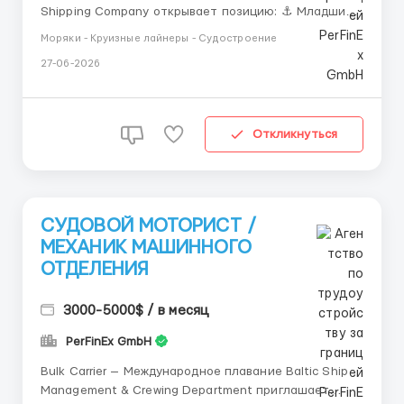
Shipping Company открывает позицию: ⚓ Младший
механик машинного отделения (Junior Engine Rating)
Моряки - Круизные лайнеры - Судостроение
Судно: Container Vessel Условия: 💰 Зарплата: USD
27-06-2026
2,000 – 3,000 / месяц Контракт: 4 месяца
Обязанности: ...
Откликнуться
СУДОВОЙ МОТОРИСТ /
МЕХАНИК МАШИННОГО
ОТДЕЛЕНИЯ
3000-5000$ / в месяц
PerFinEx GmbH
Bulk Carrier — Международное плавание Baltic Ship
Management & Crewing Department приглашает