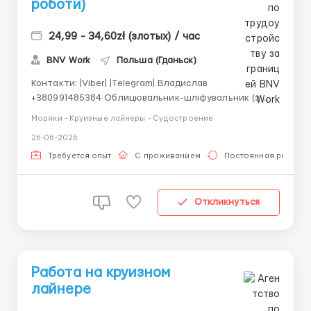
роботи)
24,99 - 34,60zł (злотых) / час
BNV Work
Польша (Гданьск)
Контакти: |Viber| |Telegram| Владислав
+380991485384 Облицювальник-шліфувальник (з
досвідом роботи) SUNREEF Локація: Gdańsk 💰
Моряки - Круизные лайнеры - Судостроение
Зарплата: 34.60 PLN брутто/год - 34.60 нетто
26-06-2026
студенти до 26 років - 27.94 нетто <30 000 зл/рік -
24.99 нетто >30 00...
Требуется опыт
С проживанием
Постоянная работа
Откликнуться
Работа на круизном
лайнере