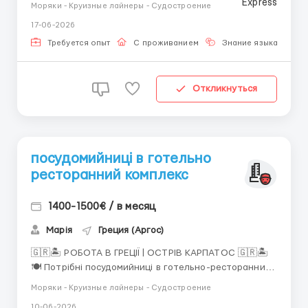
Моряки - Круизные лайнеры - Судостроение
bonuses, overtime rate and tips). Conditions: 6 months
17-06-2026
contract tickets from the nearest airport for
embarkation port and ba...
Требуется опыт
С проживанием
Знание языка
Откликнуться
посудомийниці в готельно
ресторанний комплекс
1400-1500€ / в месяц
Марія
Греция (Аргос)
🇬🇷🏝️ РОБОТА В ГРЕЦІЇ | ОСТРІВ КАРПАТОС 🇬🇷🏝️
🍽️ Потрібні посудомийниці в готельно-ресторанний
комплекс на мальовничому острові Карпатос! ✨ Що
Моряки - Круизные лайнеры - Судостроение
пропонує роботодавець: 💶 Заробітна плата: ✅ від
10-06-2026