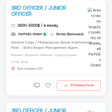
3RD OFFICER / JUNIOR
OFFICER
3000-5000$ / в месяц
PerFinEx GmbH
Литва (Вильнюс)
General Cargo / Multipurpose Vessel International
Fleet – Baltic Region Management Ищем
мотивированного Third Officer для работы на
Моряки - Круизные лайнеры - Судостроение
многоцелевых судах. Vessel: General Cargo / MPP
27-06-2026
Area: Europe – Worldwide Условия: 💰 Salary: USD
3,200 – 4,500/month Cont...
Для граждан СНГ
Откликнуться
3RD OFFICER / JUNIOR