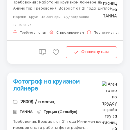
Требования : Работа на круизном лайнере 🛳
Аниматор Требования: Возраст от 21 года. Диплом в
образовательной сфере, педагогика будет
Моряки - Круизные лайнеры - Судостроение
преимуществом. Опыт работы мастером церемоний
17-06-2026
или профессиональных развлечений (театр, музыка,
танцы, комедии и т.д.), опыт работы на курортах,
Требуется опыт
С проживанием
Постоянная работа
круизных линиях,...
Откликнуться
Фотограф на круизном
лайнере
2800$ / в месяц
TANNA
Турция (Стамбул)
Требования: Возраст: от 21 года Минимум шесть
месяцев опыта работы фотографом