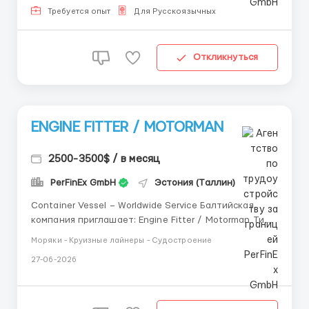
roo...
Требуется опыт
Для Русскоязычных
Откликнуться
ENGINE FITTER / MOTORMAN
2500-3500$ / в месяц
PerFinEx GmbH
Эстония (Таллин)
Container Vessel – Worldwide Service Балтийская
компания приглашает: Engine Fitter / Motorman Тип
судна: ⚓ Container Vessel Зарплата: USD 2,800 –
Моряки - Круизные лайнеры - Судостроение
3,800/month Контракт: 4 месяца Обязанности:
27-06-2026
ремонтные работы в engine department
обслуживание насосов обс...