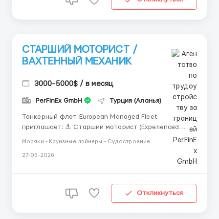
СТАРШИЙ МОТОРИСТ /
ВАХТЕННЫЙ МЕХАНИК
3000-5000$ / в месяц
PerFinEx GmbH
Турция (Аланья)
Танкерный флот European Managed Fleet
приглашает: ⚓ Старший моторист (Experienced
Engine Rating) Судно: Tanker / Chemical Tanker
Моряки - Круизные лайнеры - Судостроение
Условия: 💰 Зарплата: USD 3,000 – 4,200 / месяц
27-06-2026
Контракт: 4 месяца Обязанности: несение
машинной вахты контроль работы мех...
Откликнуться