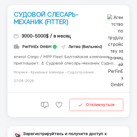
СУДОВОЙ СЛЕСАРЬ-
МЕХАНИК (FITTER)
3000-5000$ / в месяц
PerFinEx GmbH
Литва (Вильнюс)
eneral Cargo / MPP Fleet Балтийская компания
приглашает: ⚓ Судовой слесарь-механик Судно:
Multipurpose Vessel Зарплата: USD 2,800 – 4,000 /
Моряки - Круизные лайнеры - Судостроение
месяц Контракт: 4–5 месяцев Обязанности: ремонт
27-06-2026
судового оборудования техническое обслуживание
механизмов работ...
Откликнуться
Зарегистрируйтесь и получите доступ к
🚀