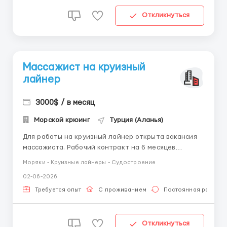
Откликнуться
Массажист на круизный
лайнер
3000$ / в месяц
Морской крюинг
Турция (Аланья)
Для работы на круизный лайнер открыта вакансия
массажиста. Рабочий контракт на 6 месяцев
Возможность путешествовать и увидеть мир
Моряки - Круизные лайнеры - Судостроение
Условия: Рабочий день 8 часов, 5-6 дней в неделю,
02-06-2026
не более 50 часов в неделю, овертайм
оплачивается по двойному тарифу. Проживание,
Требуется опыт
С проживанием
Постоянная работа
питание, перелет -...
Откликнуться