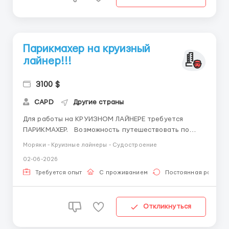
Парикмахер на круизный
лайнер!!!
3100 $
CAPD
Другие страны
Для работы на КРУИЗНОМ ЛАЙНЕРЕ требуется
ПАРИКМАХЕР. Возможность путешествовать по
всему миру! Высокая зарплата от 3152$ в месяц
Моряки - Круизные лайнеры - Судостроение
Перелет до порта посадки на лайнер за счёт
02-06-2026
круизной компании; Страховка; Проживание,
питание (шведский стол) за счёт компании; ...
Требуется опыт
С проживанием
Постоянная работа
Откликнуться