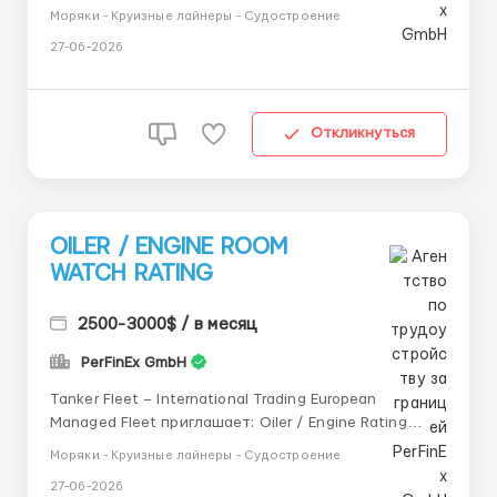
кандидатов на должность: ⚓ Судовой моторист
Моряки - Круизные лайнеры - Судостроение
(Motorman / Oiler) для работы на судах
27-06-2026
международного флота. Информация: Тип судна:
Bulk Carrier General Cargo Район плавани...
Откликнуться
OILER / ENGINE ROOM
WATCH RATING
2500-3000$ / в месяц
PerFinEx GmbH
Tanker Fleet – International Trading European
Managed Fleet приглашает: Oiler / Engine Rating
Судно: Oil / Chemical Tanker Район: Worldwide
Моряки - Круизные лайнеры - Судостроение
Условия: 💰 Salary: USD 2,300 – 3,500/month
27-06-2026
Contract: 4–5 months Обязанности: участие в engine