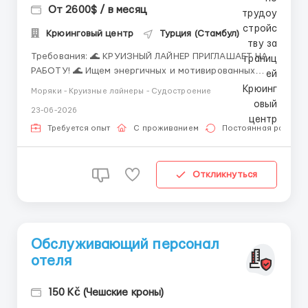
От 2600$ / в месяц
Крюинговый центр
Турция (Стамбул)
Требования: 🌊 КРУИЗНЫЙ ЛАЙНЕР ПРИГЛАШАЕТ НА
РАБОТУ! 🌊 Ищем энергичных и мотивированных
специалистов для работы на международном
Моряки - Круизные лайнеры - Судостроение
круизном лайнере. У нас открыты десятки вакансий
23-06-2026
в разных направлениях! Доступные вакансии:
Гостиничный сервис: официанты, бармены, повара,
Требуется опыт
С проживанием
Постоянная работа
помощники п...
Откликнуться
Обслуживающий персонал
отеля
150 Kč (Чешские кроны)