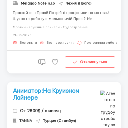
Melaggo Note s.r.o
Чехия (Прага)
Працюйте в Празі! Потрібні працівники на мотель!
Шукаєте роботу в мальовничій Празі? Ми
пропонуємо чудову можливість приєднатися до
Моряки - Круизные лайнеры - Судостроение
нашої команди та стати частиною персоналу
21-06-2026
мотелю! Що ми пропонуємо: Робота в динамічному
та дружньому колективі Гнучкий графік роботи
Без опыта
Без проживания
Постоянная работа
(можливість підробітку)...
Откликнуться
Аниматор:На Круизном
Лайнере
От 2600$ / в месяц
TANNA
Турция (Стамбул)