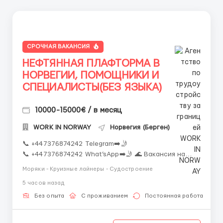
СРОЧНАЯ ВАКАНСИЯ
НЕФТЯННАЯ ПЛАФТОРМА В
НОРВЕГИИ, ПОМОЩНИКИ И
СПЕЦИАЛИСТЫ(БЕЗ ЯЗЫКА)
10000-15000€ / в месяц
WORK IN NORWAY
Норвегия (Берген)
📞 +447376874242 Telegram➡️🤳
📞 +447376874242 What’sApp➡️🤳 🌊 Вакансия на
нефтяную платформу в Норвегии 🛢️Менеджер:
Моряки - Круизные лайнеры - Судостроение
Александр🛢️
5 часов назад
📧 turnkey.recruitment.as@gmail.com 📧 EMAIL ➡️🤳
Высокий доход • Международный опыт • Надёжные
Без опыта
С проживанием
Постоянная работа
услови...