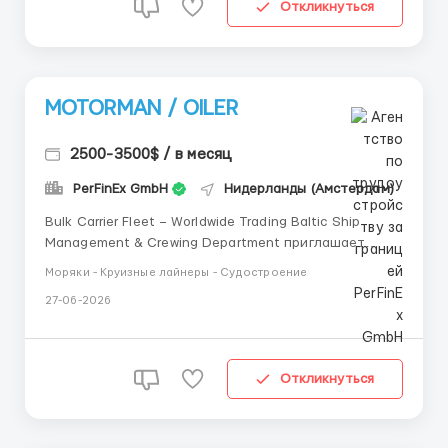
Откликнуться
MOTORMAN / OILER
2500-3500$ / в месяц
PerFinEx GmbH
Нидерланды (Амстердам)
Bulk Carrier Fleet – Worldwide Trading Baltic Ship
Management & Crewing Department приглашает
кандидатов на должность: Motorman / Oiler для
Моряки - Круизные лайнеры - Судостроение
работы в машинной команде на судах
27-06-2026
международного флота. Судно: ⚓ Bulk Carrier Район
плавания: 🌍 Worldwide Условия: ...
Откликнуться