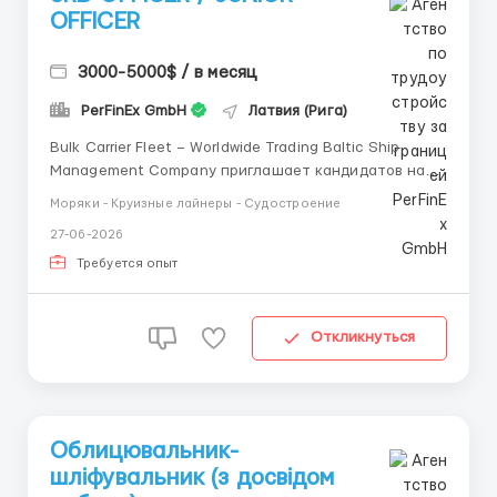
OFFICER
3000-5000$ / в месяц
PerFinEx GmbH
Латвия (Рига)
Bulk Carrier Fleet – Worldwide Trading Baltic Ship
Management Company приглашает кандидатов на
должность: Third Officer / Navigation Officer для
Моряки - Круизные лайнеры - Судостроение
работы на судах международного флота. Vessel
27-06-2026
Type: ⚓ Bulk Carrier Trading Area: 🌍 Worldwide
Условия: 💰 Salary: USD 3,000 ...
Требуется опыт
Откликнуться
Облицювальник-
шліфувальник (з досвідом