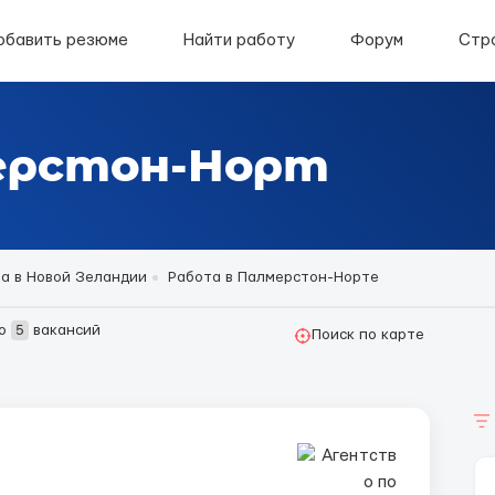
обавить резюме
Найти работу
Форум
Стр
ерстон-Норт
а в Новой Зеландии
Работа в Палмерстон-Норте
но
5
вакансий
Поиск по карте