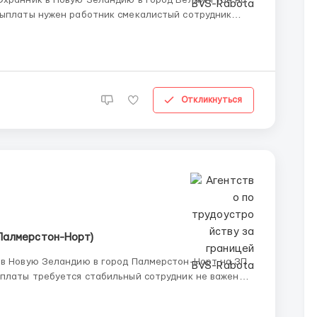
Охранник в Новую Зеландию в город Веллингтон на
выплаты нужен работник смекалистый сотрудник
бенее об условиях: от 6 до 10 часов в день 5 дней
..
Откликнуться
Палмерстон-Норт)
 в Новую Зеландию в город Палмерстон-Норт на ЗП
ыплаты требуется стабильный сотрудник не важен
но об условиях: смены по 10-12 часов/6 дней в
на...