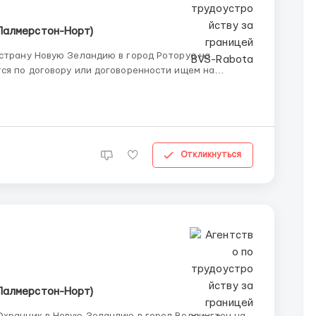
Палмерстон-Норт)
 страну Новую Зеландию в город Роторуа на
тся по договору или договоренности ищем на
ник - будет плюсом английский важен опыт работы
делю прожи...
Откликнуться
Палмерстон-Норт)