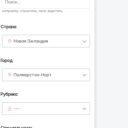
например:
строитель, няня, водитель
Страна
Новая Зеландия
Город
Палмерстон-Норт
Рубрика
---