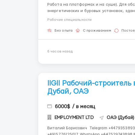
Работа на платформах и на суше). Для об
энергетических и буровых установок, зда
женщины, семейные пары, бригады. Перечен
Рабочие специальности
добыче нефти или газа, ...
Без опыта
С проживанием
Постоя
6 часов назад
llGll Рабочий-строитель в
Дубай, ОАЭ
6000$ / в месяц
EMPLOYMENT LTD
ОАЭ (Дубай)
Виталий Борисович Telegram +447935389328 WhatsApp +447536642401 WhatsApp
+4915776125017 WhatsApp +447529743898 IMO +12366065751 IMO +14502545901 Работаем со