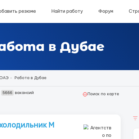
обавить резюме
Найти работу
Форум
Стр
абота в Дубае
 ОАЭ
Работа в Дубае
о
5666
вакансий
Поиск по карте
 холодильник M