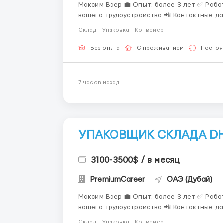
Максим Ваер 💼 Опыт: более 3 лет ✅ Работ
вашего трудоустройства 📲 Контактные да
Склад - Упаковка - Конвейер
Без опыта
С проживанием
Постоя
7 часов назад
УПАКОВЩИК СКЛАДА DH
3100-3500$ / в месяц
PremiumCareer
ОАЭ (Дубай)
Максим Ваер 💼 Опыт: более 3 лет ✅ Работ
вашего трудоустройства 📲 Контактные да
+447503399890 +447436738481 📦 ВАКАНСИЯ: УПАКОВЩИК СКЛАДА DHL В ОАЭ 🇦🇪 Там, где
Склад - Упаковка - Конвейер