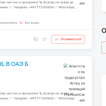
аю честно и прозрачно 📞 Всегда на связи до
нные: ✅ Telegram: +447777200659 ✅ WhatsApp:
+447503399890 +447436738481 Вакансия: Упаковщик на склад одежды "PUMA" 📍 Место ...
нная работа
Без языка
О
Откликнуться
L В ОАЭ Б
аю честно и прозрачно 📞 Всегда на связи до
нные: ✅ Telegram: +447777200659 ✅ WhatsApp: