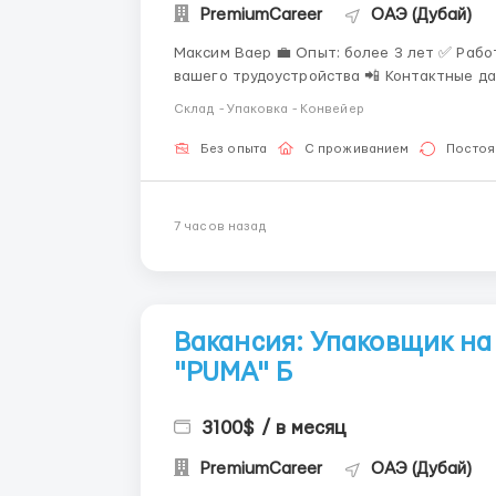
PremiumCareer
ОАЭ (Дубай)
Максим Ваер 💼 Опыт: более 3 лет ✅ Работ
вашего трудоустройства 📲 Контактные да
+447503399890 +447436738481 Tommy Hilfiger - известный бренд модной одежды,
Склад - Упаковка - Конвейер
предоставляющий ...
Без опыта
С проживанием
Постоя
7 часов назад
Вакансия: Упаковщик на
"PUMA" Б
3100$ / в месяц
PremiumCareer
ОАЭ (Дубай)