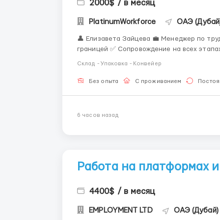
2000$ / в месяц
PlatinumWorkforce
ОАЭ (Дубай
👤 Елизавета Зайцева 💼 Менеджер по трудоустройству ✅ Консультация
границей ✅ Сопровождение на всех этапа
работодателями 📲 Связь: WhatsApp / Telegram: +44 7836 697670 Упаковщик магнитов на
Склад - Упаковка - Конвейер
холодильник 🧲 ...
Без опыта
С проживанием
Постоя
6 часов назад
Работа на платформах и
4400$ / в месяц
EMPLOYMENT LTD
ОАЭ (Дубай)