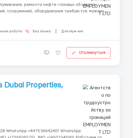
служивания, ремонта нефте-газовых объектов,
ний, сооружений, оборудования требуются: мужчины,
ь профессий: • сварщик, • электрик, • оператор по
нная работа
Без языка
Для мужчин
Откликнуться
 Dubai Properties,