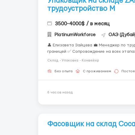
Упаковщик на складе Z
трудоустройство M
3500-4000$ / в месяц
PlatinumWorkforce
ОАЭ (Дубай
👤 Елизавета Зайцева 💼 Менеджер по трудоустройству ✅ Консультация
границей ✅ Сопровождение на всех этапа
работодателями 📲 Связь: WhatsApp / Telegram: +44 7836 697670 Вакансия: Упаковщик на
Склад - Упаковка - Конвейер
складе ZARA 👗📦 ...
Без опыта
С проживанием
Постоя
6 часов назад
Фасовщик на склад Coca 