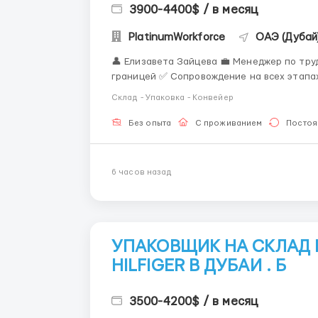
3900-4400$ / в месяц
PlatinumWorkforce
ОАЭ (Дубай
👤 Елизавета Зайцева 💼 Менеджер по трудоустройству ✅ Консультация
границей ✅ Сопровождение на всех этапа
работодателями 📲 Связь: WhatsApp / Telegram: +44 7836 697670 The Coca-Cola Company
Склад - Упаковка - Конвейер
американская пищ...
Без опыта
С проживанием
Постоя
6 часов назад
УПАКОВЩИК НА СКЛАД
HILFIGER В ДУБАИ . Б
3500-4200$ / в месяц