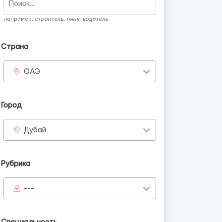
например:
строитель, няня, водитель
Страна
ОАЭ
Город
Дубай
Рубрика
---