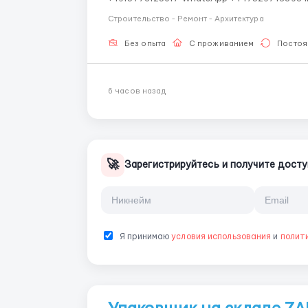
всеми странами СНГ И ВСЕМ МИРОМ ВСЕ СТРА
Строительство - Ремонт - Архитектура
Рабочий-строите...
Без опыта
С проживанием
Постоя
6 часов назад
🚀
Зарегистрируйтесь и получите досту
Я принимаю
условия использования
и
полит