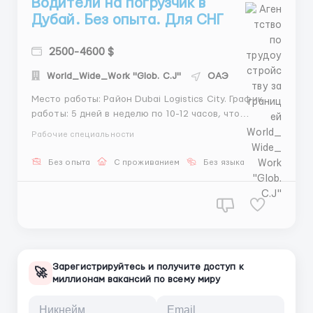
Водители на погрузчик в
Дубай. Без опыта. Для СНГ
2500-4600 $
World_Wide_Work "Glob. C.J"
ОАЭ
Место работы: Район Dubai Logistics City. График
работы: 5 дней в неделю по 10-12 часов, что
составляет 240 рабочих часов в месяц. Включены
Рабочие специальности
перерывы и обеды во время работы. Обязанности
сотрудника склада: Упаковка продукции.
Без опыта
С проживанием
Без языка
Комплектация заказов. Работа со сканером....
Зарегистрируйтесь и получите доступ к
🚀
миллионам вакансий по всему миру