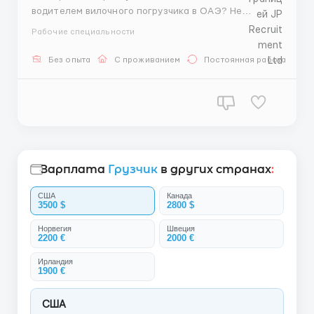
водителем вилочного погрузчика в ОАЭ? Не
смотрите дальше! Наше кадровое агентство в
Рабочие специальности
настоящее время ищет квалифицированных
специалистов, которые присоединятся к
Без опыта
С проживанием
Постоянная работа
динамичной команде в ОАЭ с щедрой зарплатой до
8360 долларов в месяц. Эта должность предлагает
прекра...
Зарплата
Грузчик
в других странах
:
США
Канада
3500 $
2800 $
Норвегия
Швеция
2200 €
2000 €
Ирландия
1900 €
США