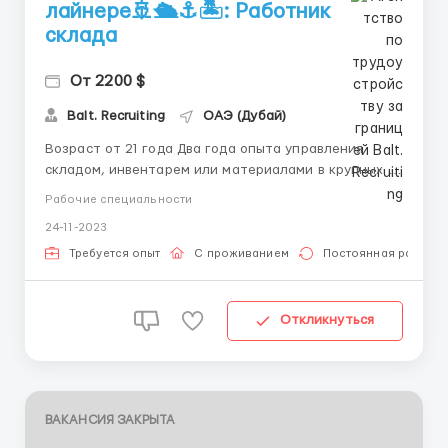
лайнере🚢🛳️⚓🏝️: Работник
склада
От 2200 $
Balt. Recruiting
ОАЭ (Дубай)
Возраст от 21 года Два года опыта управления
складом, инвентарем или материалами в крупных 4-
5 * отелях, курортах, больницах или смежных
Рабочие специальности
объектах Знание стандартов общественного
24-11-2023
здравоохранения (USPH), относящихся к расходным
и заменяемым продуктам в отеле Знание правил
Требуется опыт
С проживанием
Постоянная работа
хранения химикатов Знан...
Откликнуться
ВАКАНСИЯ ЗАКРЫТА