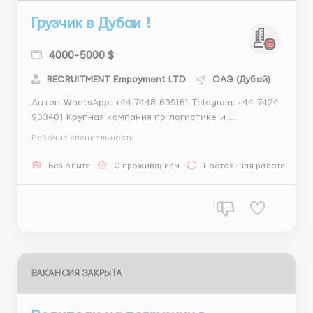
Грузчик в Дубаи !
4000-5000 $
RECRUITMENT Empoyment LTD
ОАЭ (Дубай)
Антон WhatsApp: +44 7448 609161 Telegram: +44 7424
903401 Крупная компания по логистике и
транспортировке грузов ищет грузчика для работы
Рабочие специальности
на складах в Дубаи. Кандидат должен быть готов к
физической работе и иметь опыт в работе с
Без опыта
С проживанием
Постоянная работа
грузами. Ожидаемая зарплата для этой вакансии
составляет примерно ...
ВАКАНСИЯ ЗАКРЫТА