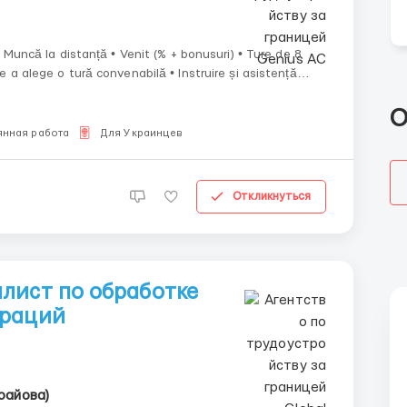
О
янная работа
Для Украинцев
Откликнуться
лист по обработке
ераций
райова)