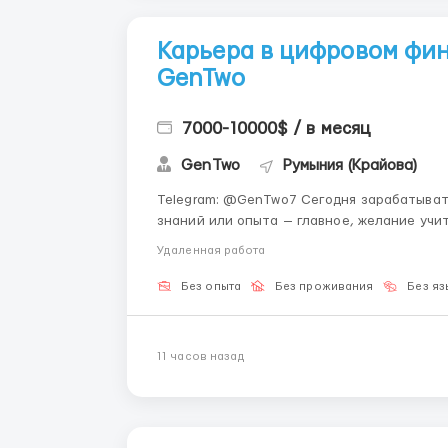
Карьера в цифровом фин
GenTwo
7000-10000$ / в месяц
GenTwo
Румыния (Крайова)
Telegram: @GenTwo7 Сегодня зарабатывать онлайн может каждый. 📱 Это не требует особых
знаний или опыта — главное, желание учи
возможность совмещать подработку с учёбой, х
Удаленная работа
работать в любое удобное время, а твой оф
Без опыта
Без проживания
Без яз
11 часов назад