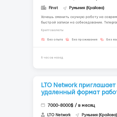
Finst
Румыния (Крайова)
Хочешь сменить скучную работу на совре
быстрой записи на собеседование. Telegram: @Hr_finst Наш стартап о
и практиков, зарабатывающих на инноваци
Криптовалюты
позволяет генерировать профит независ...
Без опыта
Без проживания
Без яз
6 часов назад
LTO Network приглашает
удаленный формат рабо
7000-8000$ / в месяц
LTO Network
Румыния (Крайова