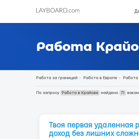
Д
Работа Крайо
Работа за границей
Работа в Европе
Работа
По запросу
Работа в Крайове
найдено
71
вакан
Твоя первая удаленная 
доход без лишних сложн