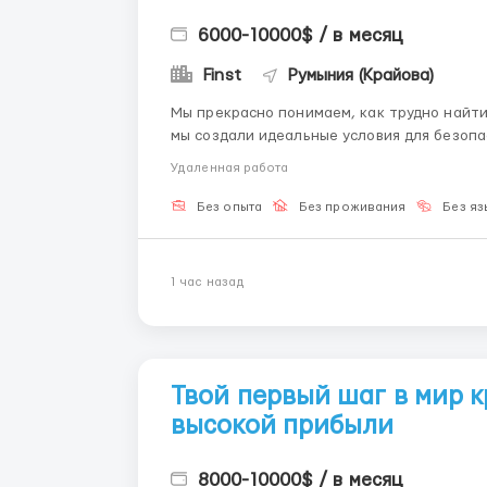
6000-10000$ / в месяц
Finst
Румыния (Крайова)
Мы прекрасно понимаем, как трудно найти
мы создали идеальные условия для безопа
Telegram: @Hr_finst, чтобы узнать все детали. Наша перспективная орга
Удаленная работа
специализируется на цифровом маркетинге
Без опыта
Без проживания
Без яз
1 час назад
Твой первый шаг в мир 
высокой прибыли
8000-10000$ / в месяц