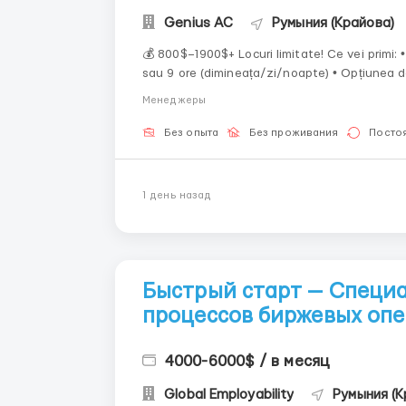
Genius AС
Румыния (Крайова)
💰 800$–1900$+ Locuri limitate! Ce vei primi: • Muncă la distanță • Venit (% + bonusuri) • Ture de 8
sau 9 ore (dimineața/zi/noapte) • Opțiunea de a alege o tură convenabilă • Instruire și asistență
Cerințe minime: • PC/laptop • I...
Менеджеры
Без опыта
Без проживания
Посто
1 день назад
Быстрый старт — Специа
процессов биржевых оп
4000-6000$ / в месяц
Global Employability
Румыния (К