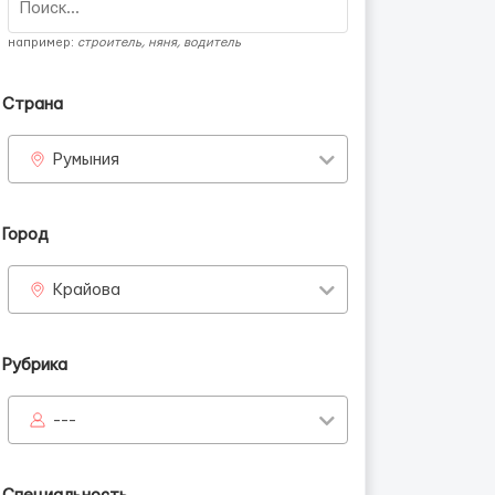
например:
строитель, няня, водитель
Страна
Румыния
Город
Крайова
Рубрика
---