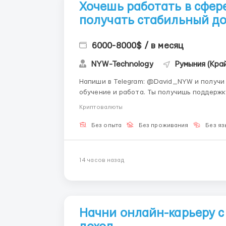
Хочешь работать в сфер
получать стабильный до
6000-8000$ / в месяц
NYW-Technology
Румыния (Кра
Напиши в Telegram: @David_NYW и получи полную информац
обучение и работа. Ты получишь поддержк
помогает новичкам. 🏢 О компании: NYW-technology — компания, работающая в сфере
Криптовалюты
криптовалют и цифровых решений. Мы со..
Без опыта
Без проживания
Без яз
14 часов назад
Начни онлайн-карьеру с