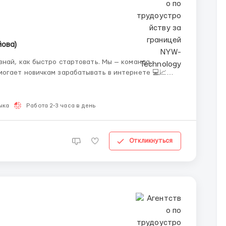
йова)
к быстро стартовать. Мы — команда,
могает новичкам зарабатывать в интернете 💻📈
дый может начать без опыта и постепенно выйти на
ыка
Работа 2-3 часа в день
Откликнуться