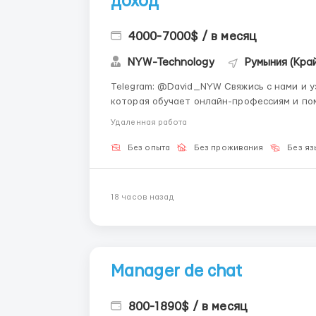
доход
4000-7000$ / в месяц
NYW-Technology
Румыния (Кра
Telegram: @David_NYW Свяжись с нами и узнай, ка
которая обучает онлайн-профессиям и по
Создаём понятную систему входа, где каж
Удаленная работа
стабильный доход 🚀 Онлайн-сфера се...
Без опыта
Без проживания
Без яз
18 часов назад
Manager de chat
800-1890$ / в месяц