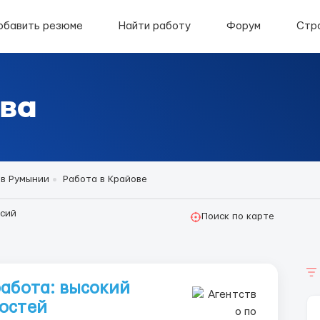
обавить резюме
Найти работу
Форум
Стр
ва
 в Румынии
Работа в Крайове
сий
Поиск по карте
работа: высокий
остей