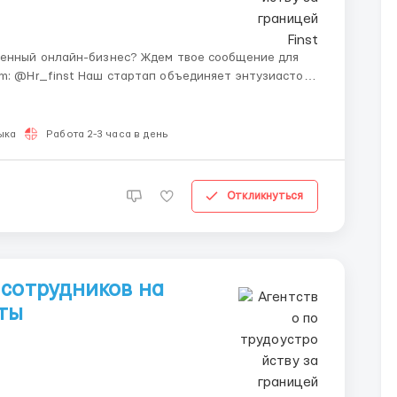
менный онлайн-бизнес? Ждем твое сообщение для
бъединяет энтузиастов
онных технологиях. Мы выстроили систему, которая
ыка
Работа 2-3 часа в день
Откликнуться
 сотрудников на
ты
)