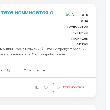
техе начинается с
ться и развиваться. Онлайн-работа даёт
обби или личными делами. Ты можешь
...
ыка
Работа 2-3 часа в день
Откликнуться