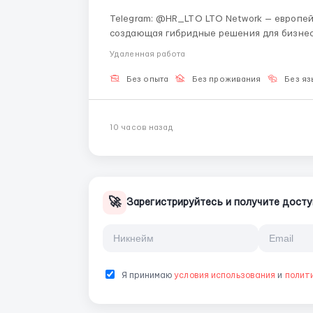
Telegram: @HR_LTO LTO Network — европейская блокчейн-платформа из Амстердама,
создающая гибридные решения для бизнеса
расширяем команду поддержки и приглаша
Удаленная работа
индустрии. Роль и обязанности Общен...
Без опыта
Без проживания
Без яз
10 часов назад
🚀
Зарегистрируйтесь и получите досту
Я принимаю
условия использования
и
полит